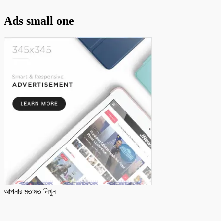
Ads small one
আপনার মতামত লিখুন