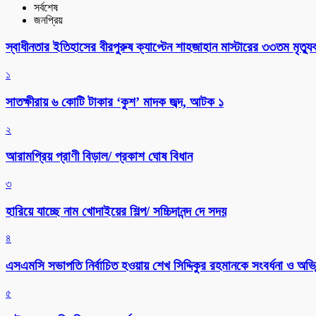
সর্বশেষ
জনপ্রিয়
স্বাধীনতার ইতিহাসের বীরপুরুষ ক্যাপ্টেন শাহজাহান মাস্টারের ৩৩তম মৃত্যুবা
১
সাতক্ষীরায় ৬ কোটি টাকার ‘কুশ’ মাদক জব্দ, আটক ১
২
আরামপ্রিয় প্রাণী বিড়াল/ প্রকাশ ঘোষ বিধান
৩
হারিয়ে যাচ্ছে নাম খোদাইয়ের শিল্প/ সচ্চিদানন্দ দে সদয়
৪
এসএমসি সভাপতি নির্বাচিত হওয়ায় শেখ সিদ্দিকুর রহমানকে সংবর্ধনা ও অভিন
৫