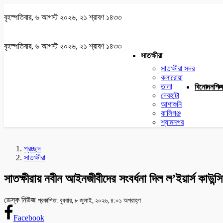
বৃহস্পতিবার, ৬ আগস্ট ২০২৬, ২১ শ্রাবণ ১৪৩৩
বৃহস্পতিবার, ৬ আগস্ট ২০২৬, ২১ শ্রাবণ ১৪৩৩
সাতক্ষীরা
সাতক্ষীরা সদর
কলারোয়া
তালা
বিনোদন
শিক্
দেবহাটা
আশাশুনি
কালিগঞ্জ
শ্যামনগর
প্রচ্ছদ
সাতক্ষীরা
সাতক্ষীরায় নবীন আইনজীবীদের সংবর্ধনা দিল ল’ইয়ার্স কাউন্স
ডেস্ক নিউজ
প্রকাশিত: বুধবার, ৮ জুলাই, ২০২৬, ৪:০১ অপরাহ্ণ
Facebook