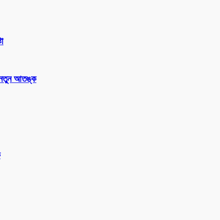
টা
 নতুন আতঙ্ক
ক