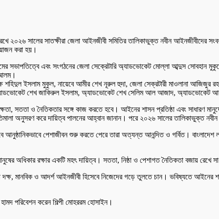
 ২০২৬ সালের সাতক্ষীরা জেলা আইনজীবী সমিতির তালিকাভুক্ত নবীন আইনজীবীদের সংবর্ধনা 
 আয়োজন করা হয়।
মের সভাপতিত্বে এবং সংগঠনের জেলা সেক্রেটারি অ্যাডভোকেট মোল্লা আব্দুস সোবহান মুকুল
হ আলম।
ষ শহিদুল ইসলাম মুকুল, নায়েবে আমীর শেখ নূরুল হুদা, জেলা সেক্রটারী মাওলানা আজিজুর রহ
অ্যাডভোকেট শেখ জাকিরুল ইসলাম, অ্যাডভোকেট শেখ সেলিম আল আজাদ, অ্যাডভোকেট আবুবকর
তা, সততা ও নৈতিকতার সঙ্গে কাজ করতে হবে। আইনের শাসন প্রতিষ্ঠা এবং সাধারণ মানুষের ন
মালা অনুসরণ করে দায়িত্ব পালনের আহ্বান জানান। পরে ২০২৬ সালের তালিকাভুক্ত নবীন আ
আনুষ্ঠানিকভাবে পেশাজীবন শুরু করতে পেরে তারা অত্যন্ত আনন্দিত ও গর্বিত। বাংলাদেশ ল’
 মানুষের অধিকার রক্ষার একটি মহৎ দায়িত্ব। সততা, নিষ্ঠা ও পেশাগত নৈতিকতা বজায় রেখে স
ক্ষ, মানবিক ও আদর্শ আইনজীবী হিসেবে নিজেদের গড়ে তুলতে চান। ভবিষ্যতে আইনের শাসন প্র
হামদ পরিবেশন করেন শিল্পী মোহররম হোসাইন।