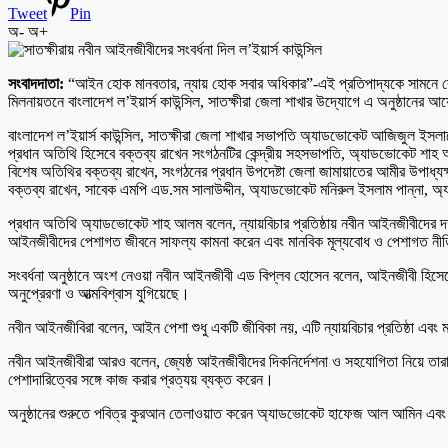
Tweet
Pin
অ-
অ+
সংবাদদাতা:
“আইন হোক মানবতার, ন্যায় হোক সবার অধিকার”-এই প্রতিপাদ্যকে সামনে রেখে
মিলনায়তনে বাংলাদেশ ল’ইয়ার্স কাউন্সিল, সাতক্ষীরা জেলা শাখার উদ্যোগে এ অনুষ্ঠানের
বাংলাদেশ ল’ইয়ার্স কাউন্সিল, সাতক্ষীরা জেলা শাখার সভাপতি অ্যাডভোকেট আজিজুল ইসলা
প্রধান অতিথি হিসেবে বক্তব্য রাখেন সংগঠনটির কেন্দ্রীয় সহসভাপতি, অ্যাডভোকেট শা
বিশেষ অতিথির বক্তব্য রাখেন, সংগঠনের প্রধান উপদেষ্টা জেলা জামায়াতের আমীর উপাধ্যক্
বক্তব্য রাখেন, সাবেক এমপি এড.সম সালাউদ্দীন, অ্যাডভোকেট মনিরুল ইসলাম পান্না, 
প্রধান অতিথি অ্যাডভোকেট শাহ আলম বলেন, ন্যায়বিচার প্রতিষ্ঠায় নবীন আইনজীবীদের দক্ষ
আইনজীবীদের পেশাগত জীবনে সাফল্য কামনা করেন এবং মানবিক মূল্যবোধ ও পেশাগত নীতি
সংবর্ধনা অনুষ্ঠানে অংশ নেওয়া নবীন আইনজীবী এড বিপ্লব হোসেন বলেন, আইনজীবী হিসেবে 
অনুপ্রেরণা ও আত্মবিশ্বাস যুগিয়েছে।
নবীন আইনজীবিরা বলেন, আইন পেশা শুধু একটি জীবিকা নয়, এটি ন্যায়বিচার প্রতিষ্ঠা এবং
নবীন আইনজীবীরা আরও বলেন, জ্যেষ্ঠ আইনজীবীদের দিকনির্দেশনা ও সহযোগিতা নিয়ে তারা দ
পেশাদারিত্বের সঙ্গে কাজ করার প্রত্যয় ব্যক্ত করেন।
অনুষ্ঠানের শুরুতে পবিত্র কুরআন তেলাওয়াত করেন অ্যাডভোকেট হাফেজ আল আমিন এবং 