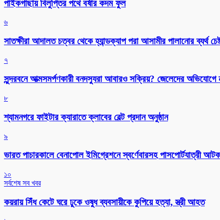
পাইকগাছায় বিলুপ্তির পথে বর্ষার কদম ফুল
৬
সাতক্ষীরা আদালত চত্বর থেকে হ্যান্ডক্যাপ পরা আসামীর পালানোর ব্যর্থ চেষ্
৭
সুন্দরবনে আত্মসমর্পণকারী বনদস্যুরা আবারও সক্রিয়? জেলেদের অভিযোগে
৮
শ্যামনগরে ফাইটার ক্যারাতে ক্লাবের বেল্ট প্রদান অনুষ্ঠান
৯
ভারত পাচারকালে বেনাপোল ইমিগ্রেশনে স্বর্ণেবারসহ পাসপোর্টযাত্রী আট
১০
সর্বশেষ সব খবর
কয়রায় সিঁধ কেটে ঘরে ঢুকে ওষুধ ব্যবসায়ীকে কুপিয়ে হত্যা, স্ত্রী আহত