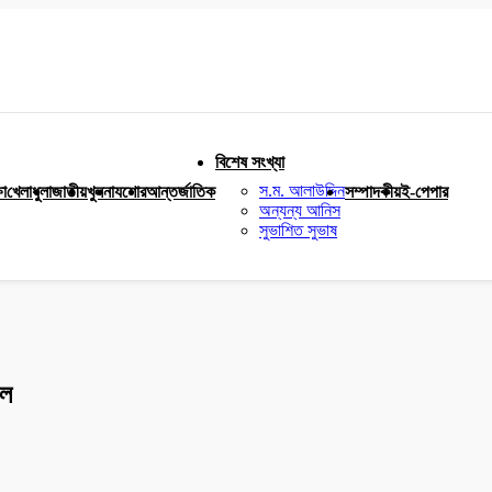
বিশেষ সংখ্যা
স.ম. আলাউদ্দিন
ষা
খেলাধুলা
জাতীয়
খুলনা
যশোর
আন্তর্জাতিক
সম্পাদকীয়
ই-পেপার
অন্যন্য আনিস
সুভাশিত সুভাষ
িল