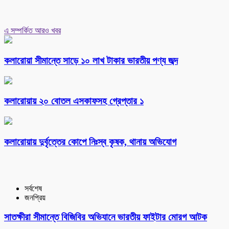
এ সম্পর্কিত আরও খবর
কলারোয়া সীমান্তে সাড়ে ১০ লাখ টাকার ভারতীয় পণ্য জব্দ
কলারোয়ায় ২০ বোতল এসকাফসহ গ্রেপ্তার ১
কলারোয়ায় দুর্বৃত্তের কোপে নিঃস্ব কৃষক, থানায় অভিযোগ
সর্বশেষ
জনপ্রিয়
সাতক্ষীরা সীমান্তে বিজিবির অভিযানে ভারতীয় ফাইটার মোরগ আটক