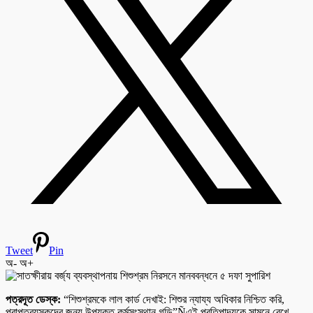
Tweet
Pin
অ-
অ+
পত্রদূত ডেস্ক:
“শিশুশ্রমকে লাল কার্ড দেখাই: শিশুর ন্যায্য অধিকার নিশ্চিত করি,
প্রাপ্তবয়স্কদের জন্য উপযুক্ত কর্মসংস্থান গড়ি”Ñএই প্রতিপাদ্যকে সামনে রেখে