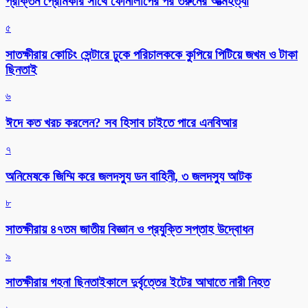
প্রাক্তন প্রেমিকার সাথে ফোনালাপের পর তরুনের আত্মহত্যা
৫
সাতক্ষীরায় কোচিং সেন্টারে ঢুকে পরিচালককে কুপিয়ে পিটিয়ে জখম ও টাকা
ছিনতাই
৬
ঈদে কত খরচ করলেন? সব হিসাব চাইতে পারে এনবিআর
৭
অনিমেষকে জিম্মি করে জলদস্যু ডন বাহিনী, ৩ জলদস্যু আটক
৮
সাতক্ষীরায় ৪৭তম জাতীয় বিজ্ঞান ও প্রযুক্তি সপ্তাহ উদ্বোধন
৯
সাতক্ষীরায় গহনা ছিনতাইকালে দুর্বৃত্তের ইটের আঘাতে নারী নিহত