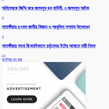
অনিমেষকে জিম্মি করে জলদস্যু ডন বাহিনী, ৩ জলদস্যু আটক
৮
সাতক্ষীরায় ৪৭তম জাতীয় বিজ্ঞান ও প্রযুক্তি সপ্তাহ উদ্বোধন
৯
সাতক্ষীরায় গহনা ছিনতাইকালে দুর্বৃত্তের ইটের আঘাতে নারী নিহত
১০
জনপ্রিয় সব খবর