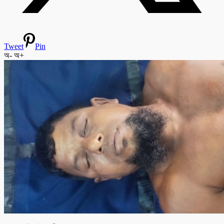
Tweet
Pin
অ-
অ+