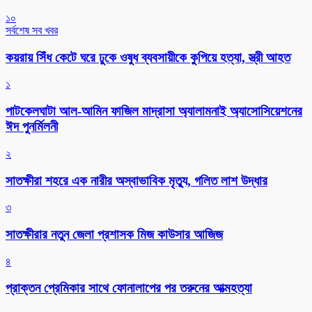
১০
সর্বশেষ সব খবর
কয়রায় সিঁধ কেটে ঘরে ঢুকে ওষুধ ব্যবসায়ীকে কুপিয়ে হত্যা, স্ত্রী আহত
১
পাটকেলঘাটা আল-আমিন ফাজিল মাদ্রাসা অ্যালামনাই অ্যাসোসিয়েশনের
ঈদ পুনর্মিলনী
২
সাতক্ষীরা শহরে এক নারীর অস্বাভাবিক মৃত্যু, গলিত লাশ উদ্ধার
৩
সাতক্ষীরার নতুন জেলা প্রশাসক মিজ কাউসার আজিজ
৪
প্রাক্তন প্রেমিকার সাথে ফোনালাপের পর তরুনের আত্মহত্যা