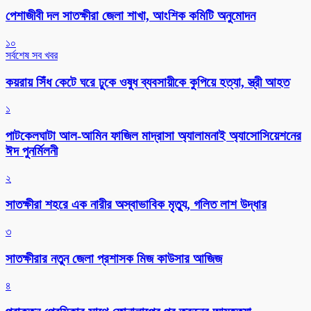
পেশাজীবী দল সাতক্ষীরা জেলা শাখা, আংশিক কমিটি অনুমোদন
১০
সর্বশেষ সব খবর
কয়রায় সিঁধ কেটে ঘরে ঢুকে ওষুধ ব্যবসায়ীকে কুপিয়ে হত্যা, স্ত্রী আহত
১
পাটকেলঘাটা আল-আমিন ফাজিল মাদ্রাসা অ্যালামনাই অ্যাসোসিয়েশনের
ঈদ পুনর্মিলনী
২
সাতক্ষীরা শহরে এক নারীর অস্বাভাবিক মৃত্যু, গলিত লাশ উদ্ধার
৩
সাতক্ষীরার নতুন জেলা প্রশাসক মিজ কাউসার আজিজ
৪