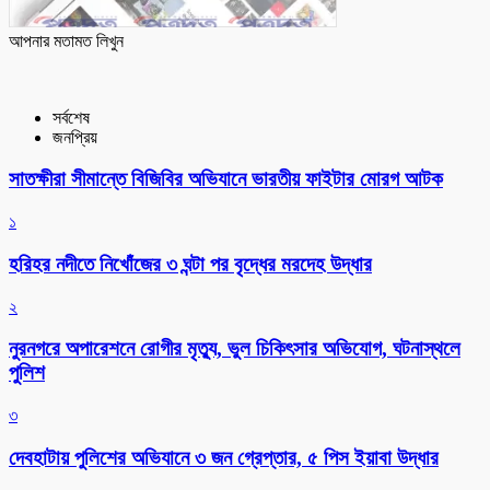
আপনার মতামত লিখুন
সর্বশেষ
জনপ্রিয়
সাতক্ষীরা সীমান্তে বিজিবির অভিযানে ভারতীয় ফাইটার মোরগ আটক
১
হরিহর নদীতে নিখোঁজের ৩ ঘন্টা পর বৃদ্ধের মরদেহ উদ্ধার
২
নুরনগরে অপারেশনে রোগীর মৃত্যু, ভুল চিকিৎসার অভিযোগ, ঘটনাস্থলে
পুলিশ
৩
দেবহাটায় পুলিশের অভিযানে ৩ জন গ্রেপ্তার, ৫ পিস ইয়াবা উদ্ধার