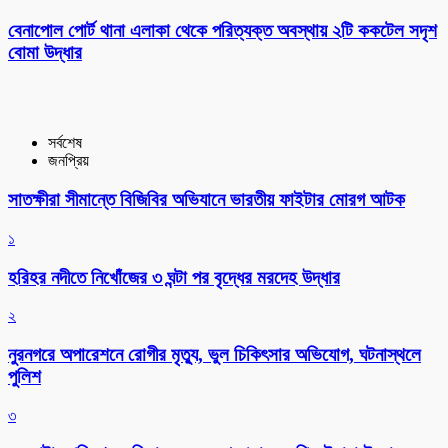
বেনাপোল পোর্ট থানা এলাকা থেকে পরিত্যক্ত অবস্থায় ২টি ককটেল সদৃশ
বোমা উদ্ধার
সর্বশেষ
জনপ্রিয়
সাতক্ষীরা সীমান্তে বিজিবির অভিযানে ভারতীয় ফাইটার মোরগ আটক
১
হরিহর নদীতে নিখোঁজের ৩ ঘন্টা পর বৃদ্ধের মরদেহ উদ্ধার
২
নুরনগরে অপারেশনে রোগীর মৃত্যু, ভুল চিকিৎসার অভিযোগ, ঘটনাস্থলে
পুলিশ
৩