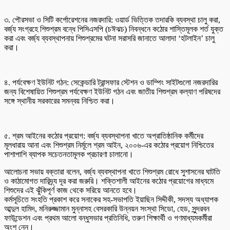
৩. পৌরসভা ও সিটি কর্পোরেশনের নজরদারি: ওয়ার্ড ভিত্তিক তদারকি ব্যবস্থা চালু করা,
বর্জ্য সংগ্রহে শিশুশ্রম বন্ধে পিসিএসপি (চঈঝচ) নিবন্ধনে কঠোর শাস্তিমূলক শর্ত যুক্ত
করা এবং বর্জ্য ব্যবস্থাপনায় শিশুশ্রমের ঘটনা সরাসরি জানাতে আলাদা ‘হটলাইন’ চালু
করা।
৪. পর্যবেক্ষণ ইউনিট গঠন: সেকেন্ডারি ট্রান্সফার স্টেশন ও ডাম্পিং সাইটগুলো নজরদারির
জন্য বিশেষায়িত শিশুশ্রম পর্যবেক্ষণ ইউনিট গঠন এবং জাতীয় শিশুশ্রম কল্যাণ পরিষদের
সঙ্গে স্থানীয় সরকারের সমন্বয় নিশ্চিত করা।
৫. শ্রম আইনের কঠোর প্রয়োগ: বর্জ্য ব্যবস্থাপনা খাতে অপ্রাতিষ্ঠানিক কর্মীদের
মূলধারায় আনা এবং শিশুশ্রম নির্মূলে শ্রম আইন, ২০০৬-এর কঠোর প্রয়োগ নিশ্চিতের
পাশাপাশি ব্যাপক সচেতনতামূলক প্রচারণা চালানো।
আলোচনা সভায় বক্তারা বলেন, বর্জ্য ব্যবস্থাপনা খাতে শিশুশ্রম রোধে সুশাসনের ঘাটতি
ও কাঠামোগত দারিদ্র্য দূর করা জরুরি। শক্তিশালী আইনের কঠোর প্রয়োগের মাধ্যমে
শিশুদের এই ঝুঁকিপূর্ণ কাজ থেকে সরিয়ে আনতে হবে।
কর্মসূচিতে সংহতি প্রকাশ করে সনাকের সহ-সভাপতি ইয়াছিন সিদ্দীকী, সদস্য অধ্যাপক
আব্দুল হামিদ, মনিরুজ্জামান মুন্নাসহ বেসরকারি উন্নয়ন সংস্থা সিডো, হেড, সুন্দরবন
ফাউন্ডেশন এবং প্রথম আলো বন্ধুসভার প্রতিনিধি, তরুণ শিক্ষার্থী ও গণমাধ্যমকর্মীরা
অংশ নেন।