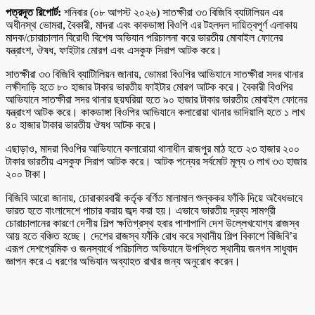
পত্রদূত রিপোর্ট:
শনিবার (০৮ আগস্ট ২০২৬) সাতক্ষীরা ৩৩ বিজিবি ব্যাটালিয়ন এর
অধীনস্থ ভোমরা, বৈকারী, মাদরা এবং কাকডাঙ্গা বিওপি এর টহলদল দায়িত্বপূর্ণ এলাকায়
মাদক/চোরাচালান বিরোধী বিশেষ অভিযান পরিচালনা করে ভারতীয় মোবাইল ফোনের
যন্ত্রাংশ, ঔষধ, ফাইটার মোরগ এবং এসকুফ সিরাপ আটক করে।
সাতক্ষীরা ৩৩ বিজিবি ব্যাটিালিয়ন জানায়, ভোমরা বিওপির আভিযানে সাতক্ষীরা সদর থানার
লক্ষীদাড়ি হতে ৮০ হাজার টাকার ভারতীয় ফাইটার মোরগ আটক করে। বৈকারী বিওপির
আভিযানে সাতক্ষীরা সদর থানার ছয়ঘরিয়া হতে ৯০ হাজার টাকার ভারতীয় মোবাইল ফোনের
যন্ত্রাংশ আটক করে। কাকডাঙ্গা বিওপির আভিযানে কলারোয়া থানার ভাদিয়ালি হতে ১ লাখ
৪০ হাজার টাকার ভারতীয় ঔষধ আটক করে।
এছাড়াও, মাদরা বিওপির আভিযানে কলারোয়া থানাধীন রাজপুর মাঠ হতে ২৩ হাজার ২০০
টাকার ভারতীয় এসকুফ সিরাপ আটক করে। আটক পন্যের সর্বমোট মূল্য ৩ লাখ ৩৩ হাজার
২০০ টাকা।
বিজিবি আরো জানায়, চোরাকারবারী কর্তৃক বর্ণিত মালামাল শুল্ককর ফাঁকি দিয়ে অবৈধভাবে
ভারত হতে বাংলাদেশে পাচার করায় জব্দ করা হয়। এভাবে ভারতীয় দ্রব্য সামগ্রী
চোরাচালানের কারণে দেশীয় শিল্প ক্ষতিগ্রস্থ হবার পাশাপাশি দেশ উল্লেখযোগ্য রাজস্ব
আয় হতে বঞ্চিত হচ্ছে। দেশের রাজস্ব ফাঁকি রোধ করে স্থানীয় শিল্প বিকাশে বিজিবি’র
এরূপ দেশপ্রেমিক ও জনস্বার্থে পরিচালিত অভিযানে উপস্থিত স্থানীয় জনগন সাধুবাদ
জ্ঞাপন করে এ ধরণের অভিযান অব্যাহত রাখার জন্য অনুরোধ করেন।