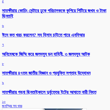
৫
সাতক্ষীরায় কোচিং সেন্টারে ঢুকে পরিচালককে কুপিয়ে পিটিয়ে জখম ও টাকা
ছিনতাই
৬
ঈদে কত খরচ করলেন? সব হিসাব চাইতে পারে এনবিআর
৭
অনিমেষকে জিম্মি করে জলদস্যু ডন বাহিনী, ৩ জলদস্যু আটক
৮
সাতক্ষীরায় ৪৭তম জাতীয় বিজ্ঞান ও প্রযুক্তি সপ্তাহ উদ্বোধন
৯
সাতক্ষীরায় গহনা ছিনতাইকালে দুর্বৃত্তের ইটের আঘাতে নারী নিহত
১০
জনপ্রিয় সব খবর