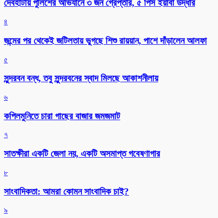
দেবহাটায় পুলিশের অভিযানে ৩ জন গ্রেপ্তার, ৫ পিস ইয়াবা উদ্ধার
৪
জন্মের পর থেকেই জটিলতায় ভুগছে শিশু রায়য়ান, পাশে দাঁড়ালেন আলফা
৫
সুন্দরবন বন্ধ, তবু সুন্দরবনের স্বাদ মিলছে আকাশনীলায়
৬
কপিলমুনিতে চারা গাছের বাজার জমজমাট
৭
সাতক্ষীরা একটি জেলা নয়, একটি অসমাপ্ত গবেষণাগার
৮
সাংবাদিকতা: আমরা কোমন সাংবাদিক চাই?
৯