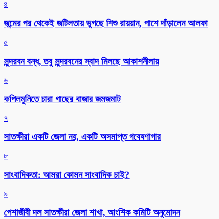
৪
জন্মের পর থেকেই জটিলতায় ভুগছে শিশু রায়য়ান, পাশে দাঁড়ালেন আলফা
৫
সুন্দরবন বন্ধ, তবু সুন্দরবনের স্বাদ মিলছে আকাশনীলায়
৬
কপিলমুনিতে চারা গাছের বাজার জমজমাট
৭
সাতক্ষীরা একটি জেলা নয়, একটি অসমাপ্ত গবেষণাগার
৮
সাংবাদিকতা: আমরা কোমন সাংবাদিক চাই?
৯
পেশাজীবী দল সাতক্ষীরা জেলা শাখা, আংশিক কমিটি অনুমোদন