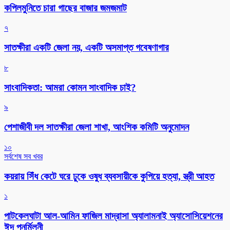
কপিলমুনিতে চারা গাছের বাজার জমজমাট
৭
সাতক্ষীরা একটি জেলা নয়, একটি অসমাপ্ত গবেষণাগার
৮
সাংবাদিকতা: আমরা কোমন সাংবাদিক চাই?
৯
পেশাজীবী দল সাতক্ষীরা জেলা শাখা, আংশিক কমিটি অনুমোদন
১০
সর্বশেষ সব খবর
কয়রায় সিঁধ কেটে ঘরে ঢুকে ওষুধ ব্যবসায়ীকে কুপিয়ে হত্যা, স্ত্রী আহত
১
পাটকেলঘাটা আল-আমিন ফাজিল মাদ্রাসা অ্যালামনাই অ্যাসোসিয়েশনের
ঈদ পুনর্মিলনী