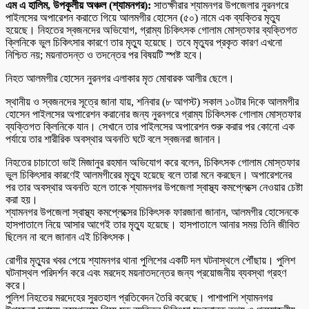
এম এ হালিম, উপকূলীয় অঞ্চল (শ্যামনগর):
সাতক্ষীরার শ্যামনগর উপজেলার নুরনগরে
পাইলসের অপারেশন করাতে গিয়ে আলমগীর হোসেন (৫০) নামে এক ব্যক্তির মৃত্যু
হয়েছে। নিহতের স্বজনদের অভিযোগ, গ্রাম্য চিকিৎসক গোলাম মোস্তফার ব্যক্তিগত
ক্লিনিকে ভুল চিকিৎসার কারণে তার মৃত্যু হয়েছে। তবে মৃত্যুর প্রকৃত কারণ এখনো
নিশ্চিত নয়; ময়নাতদন্ত ও তদন্তের পর বিষয়টি স্পষ্ট হবে।
নিহত আলমগীর হোসেন নুরনগর এলাকার মৃত মোবারক আলীর ছেলে।
স্থানীয় ও স্বজনদের সূত্রে জানা যায়, শনিবার (৮ আগস্ট) সকাল ১০টার দিকে আলমগীর
হোসেন পাইলসের অপারেশন করানোর জন্য নুরনগরে গ্রাম্য চিকিৎসক গোলাম মোস্তফার
ব্যক্তিগত ক্লিনিকে যান। সেখানে তার পাইলসের অপারেশন শুরু করার পর কোনো এক
পর্যায়ে তার শারীরিক অবস্থার অবনতি ঘটে বলে স্বজনরা জানান।
নিহতের চাচাতো ভাই মিজানুর রহমান অভিযোগ করে বলেন, চিকিৎসক গোলাম মোস্তফার
ভুল চিকিৎসার কারণেই আলমগীরের মৃত্যু হয়েছে বলে তারা মনে করছেন। অপারেশনের
পর তার অবস্থার অবনতি হলে তাকে শ্যামনগর উপজেলা স্বাস্থ্য কমপ্লেক্সে নেওয়ার চেষ্টা
করা হয়।
শ্যামনগর উপজেলা স্বাস্থ্য কমপ্লেক্সের চিকিৎসক ফারজানা জানান, আলমগীর হোসেনকে
হাসপাতালে নিয়ে আসার আগেই তার মৃত্যু হয়েছে। হাসপাতালে আনার সময় তিনি জীবিত
ছিলেন না বলে জানান এই চিকিৎসক।
রোগীর মৃত্যুর খবর পেয়ে শ্যামনগর থানা পুলিশের একটি দল ঘটনাস্থলে পৌঁছায়। পুলিশ
ঘটনাস্থল পরিদর্শন করে এবং মরদেহ ময়নাতদন্তের জন্য প্রয়োজনীয় ব্যবস্থা গ্রহণ
করে।
পুলিশ নিহতের মরদেহের সুরতহাল প্রতিবেদন তৈরি করেছে। পাশাপাশি শ্যামনগর