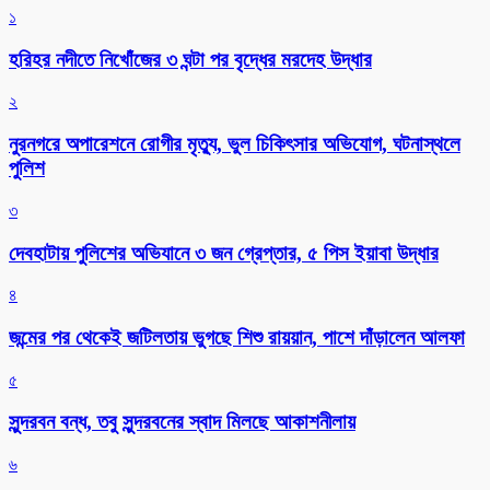
১
হরিহর নদীতে নিখোঁজের ৩ ঘন্টা পর বৃদ্ধের মরদেহ উদ্ধার
২
নুরনগরে অপারেশনে রোগীর মৃত্যু, ভুল চিকিৎসার অভিযোগ, ঘটনাস্থলে
পুলিশ
৩
দেবহাটায় পুলিশের অভিযানে ৩ জন গ্রেপ্তার, ৫ পিস ইয়াবা উদ্ধার
৪
জন্মের পর থেকেই জটিলতায় ভুগছে শিশু রায়য়ান, পাশে দাঁড়ালেন আলফা
৫
সুন্দরবন বন্ধ, তবু সুন্দরবনের স্বাদ মিলছে আকাশনীলায়
৬