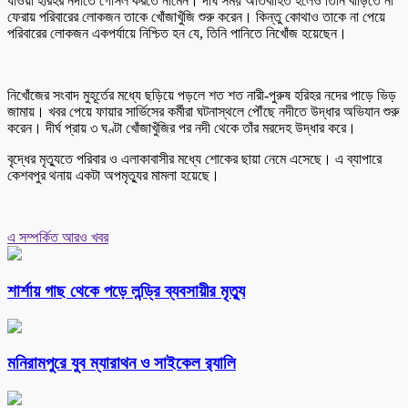
যাওয়া হরিহর নদীতে গোসল করতে নামেন। দীর্ঘ সময় অতিবাহিত হলেও তিনি বাড়িতে না
ফেরায় পরিবারের লোকজন তাকে খোঁজাখুঁজি শুরু করেন। কিন্তু কোথাও তাকে না পেয়ে
পরিবারের লোকজন একপর্যায়ে নিশ্চিত হন যে, তিনি পানিতে নিখোঁজ হয়েছেন।
নিখোঁজের সংবাদ মুহূর্তের মধ্যে ছড়িয়ে পড়লে শত শত নারী-পুরুষ হরিহর নদের পাড়ে ভিড়
জামায়। খবর পেয়ে ফায়ার সার্ভিসের কর্মীরা ঘটনাস্থলে পৌঁছে নদীতে উদ্ধার অভিযান শুরু
করেন। দীর্ঘ প্রায় ৩ ঘণ্টা খোঁজাখুঁজির পর নদী থেকে তাঁর মরদেহ উদ্ধার করে।
বৃদ্ধের মৃত্যুতে পরিবার ও এলাকাবাসীর মধ্যে শোকের ছায়া নেমে এসেছে। এ ব্যাপারে
কেশবপুর থনায় একটা অপমৃত্যুর মামলা হয়েছে।
এ সম্পর্কিত আরও খবর
শার্শায় গাছ থেকে পড়ে লন্ড্রি ব্যবসায়ীর মৃত্যু
মনিরামপুরে যুব ম্যারাথন ও সাইকেল র‌্যালি