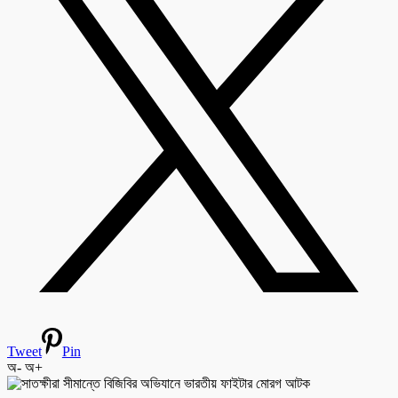
Tweet
Pin
অ-
অ+