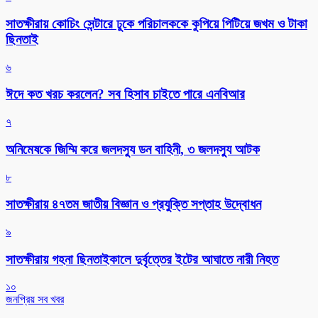
সাতক্ষীরায় কোচিং সেন্টারে ঢুকে পরিচালককে কুপিয়ে পিটিয়ে জখম ও টাকা
ছিনতাই
৬
ঈদে কত খরচ করলেন? সব হিসাব চাইতে পারে এনবিআর
৭
অনিমেষকে জিম্মি করে জলদস্যু ডন বাহিনী, ৩ জলদস্যু আটক
৮
সাতক্ষীরায় ৪৭তম জাতীয় বিজ্ঞান ও প্রযুক্তি সপ্তাহ উদ্বোধন
৯
সাতক্ষীরায় গহনা ছিনতাইকালে দুর্বৃত্তের ইটের আঘাতে নারী নিহত
১০
জনপ্রিয় সব খবর