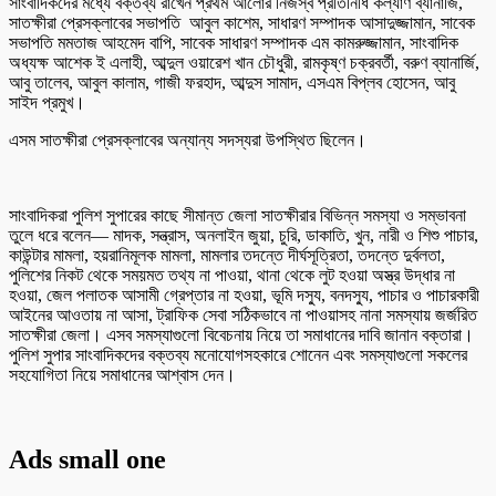
সাংবাদিকদের মধ্যে বক্তব্য রাখেন প্রথম আলোর নিজস্ব প্রতিনিধি কল্যাণ ব্যানার্জি,
সাতক্ষীরা প্রেসক্লাবের সভাপতি আবুল কাশেম, সাধারণ সম্পাদক আসাদুজ্জামান, সাবেক
সভাপতি মমতাজ আহমেদ বাপি, সাবেক সাধারণ সম্পাদক এম কামরুজ্জামান, সাংবাদিক
অধ্যক্ষ আশেক ই এলাহী, আব্দুল ওয়ারেশ খান চৌধুরী, রামকৃষ্ণ চক্রবর্তী, বরুণ ব্যানার্জি,
আবু তালেব, আবুল কালাম, গাজী ফরহাদ, আব্দুস সামাদ, এসএম বিপ্লব হোসেন, আবু
সাইদ প্রমুখ।
এসম সাতক্ষীরা প্রেসক্লাবের অন্যান্য সদস্যরা উপস্থিত ছিলেন।
সাংবাদিকরা পুলিশ সুপারের কাছে সীমান্ত জেলা সাতক্ষীরার বিভিন্ন সমস্যা ও সম্ভাবনা
তুলে ধরে বলেন— মাদক, সন্ত্রাস, অনলাইন জুয়া, চুরি, ডাকাতি, খুন, নারী ও শিশু পাচার,
কাউন্টার মামলা, হয়রানিমূলক মামলা, মামলার তদন্তে দীর্ঘসূত্রিতা, তদন্তে দুর্বলতা,
পুলিশের নিকট থেকে সময়মত তথ্য না পাওয়া, থানা থেকে লুট হওয়া অস্ত্র উদ্ধার না
হওয়া, জেল পলাতক আসামী গ্রেপ্তার না হওয়া, ভূমি দস্যু, বনদস্যু, পাচার ও পাচারকারী
আইনের আওতায় না আসা, ট্রাফিক সেবা সঠিকভাবে না পাওয়াসহ নানা সমস্যায় জর্জরিত
সাতক্ষীরা জেলা। এসব সমস্যাগুলো বিবেচনায় নিয়ে তা সমাধানের দাবি জানান বক্তারা।
পুলিশ সুপার সাংবাদিকদের বক্তব্য মনোযোগসহকারে শোনেন এবং সমস্যাগুলো সকলের
সহযোগিতা নিয়ে সমাধানের আশ্বাস দেন।
Ads small one