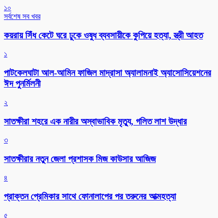
১০
সর্বশেষ সব খবর
কয়রায় সিঁধ কেটে ঘরে ঢুকে ওষুধ ব্যবসায়ীকে কুপিয়ে হত্যা, স্ত্রী আহত
১
পাটকেলঘাটা আল-আমিন ফাজিল মাদ্রাসা অ্যালামনাই অ্যাসোসিয়েশনের
ঈদ পুনর্মিলনী
২
সাতক্ষীরা শহরে এক নারীর অস্বাভাবিক মৃত্যু, গলিত লাশ উদ্ধার
৩
সাতক্ষীরার নতুন জেলা প্রশাসক মিজ কাউসার আজিজ
৪
প্রাক্তন প্রেমিকার সাথে ফোনালাপের পর তরুনের আত্মহত্যা
৫