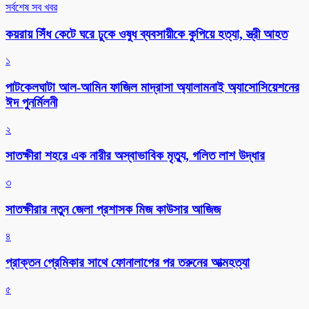
সর্বশেষ সব খবর
কয়রায় সিঁধ কেটে ঘরে ঢুকে ওষুধ ব্যবসায়ীকে কুপিয়ে হত্যা, স্ত্রী আহত
১
পাটকেলঘাটা আল-আমিন ফাজিল মাদ্রাসা অ্যালামনাই অ্যাসোসিয়েশনের
ঈদ পুনর্মিলনী
২
সাতক্ষীরা শহরে এক নারীর অস্বাভাবিক মৃত্যু, গলিত লাশ উদ্ধার
৩
সাতক্ষীরার নতুন জেলা প্রশাসক মিজ কাউসার আজিজ
৪
প্রাক্তন প্রেমিকার সাথে ফোনালাপের পর তরুনের আত্মহত্যা
৫