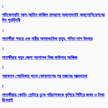
১
পাটকেলঘাটা আল-আমিন ফাজিল মাদ্রাসা অ্যালামনাই অ্যাসোসিয়েশনের
ঈদ পুনর্মিলনী
২
সাতক্ষীরা শহরে এক নারীর অস্বাভাবিক মৃত্যু, গলিত লাশ উদ্ধার
৩
সাতক্ষীরার নতুন জেলা প্রশাসক মিজ কাউসার আজিজ
৪
প্রাক্তন প্রেমিকার সাথে ফোনালাপের পর তরুনের আত্মহত্যা
৫
সাতক্ষীরায় কোচিং সেন্টারে ঢুকে পরিচালককে কুপিয়ে পিটিয়ে জখম ও টাকা
ছিনতাই