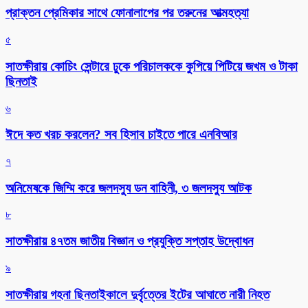
প্রাক্তন প্রেমিকার সাথে ফোনালাপের পর তরুনের আত্মহত্যা
৫
সাতক্ষীরায় কোচিং সেন্টারে ঢুকে পরিচালককে কুপিয়ে পিটিয়ে জখম ও টাকা
ছিনতাই
৬
ঈদে কত খরচ করলেন? সব হিসাব চাইতে পারে এনবিআর
৭
অনিমেষকে জিম্মি করে জলদস্যু ডন বাহিনী, ৩ জলদস্যু আটক
৮
সাতক্ষীরায় ৪৭তম জাতীয় বিজ্ঞান ও প্রযুক্তি সপ্তাহ উদ্বোধন
৯
সাতক্ষীরায় গহনা ছিনতাইকালে দুর্বৃত্তের ইটের আঘাতে নারী নিহত