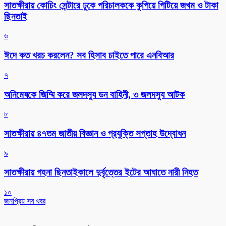
সাতক্ষীরায় কোচিং সেন্টারে ঢুকে পরিচালককে কুপিয়ে পিটিয়ে জখম ও টাকা
ছিনতাই
৬
ঈদে কত খরচ করলেন? সব হিসাব চাইতে পারে এনবিআর
৭
অনিমেষকে জিম্মি করে জলদস্যু ডন বাহিনী, ৩ জলদস্যু আটক
৮
সাতক্ষীরায় ৪৭তম জাতীয় বিজ্ঞান ও প্রযুক্তি সপ্তাহ উদ্বোধন
৯
সাতক্ষীরায় গহনা ছিনতাইকালে দুর্বৃত্তের ইটের আঘাতে নারী নিহত
১০
জনপ্রিয় সব খবর