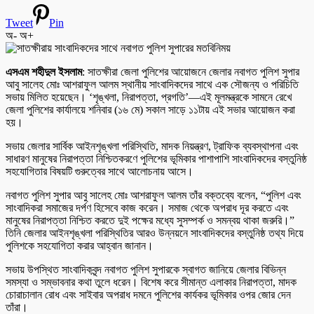
Tweet
Pin
অ-
অ+
এসএম শহীদুল ইসলাম
: ​সাতক্ষীরা জেলা পুলিশের আয়োজনে জেলার নবাগত পুলিশ সুপার
আবু সালেহ মোঃ আশরাফুল আলম স্থানীয় সাংবাদিকদের সাথে এক সৌজন্য ও পরিচিতি
সভায় মিলিত হয়েছেন। ‘শৃঙ্খলা, নিরাপত্তা, প্রগতি’—এই মূলমন্ত্রকে সামনে রেখে
জেলা পুলিশের কার্যালয়ে শনিবার (১৬ মে) সকাল সাড়ে ১১টায় এই সভার আয়োজন করা
হয়।
​সভায় জেলার সার্বিক আইনশৃঙ্খলা পরিস্থিতি, মাদক নিয়ন্ত্রণ, ট্রাফিক ব্যবস্থাপনা এবং
সাধারণ মানুষের নিরাপত্তা নিশ্চিতকরণে পুলিশের ভূমিকার পাশাপাশি সাংবাদিকদের বস্তুনিষ্ঠ
সহযোগিতার বিষয়টি গুরুত্বের সাথে আলোচনায় আসে।
​নবাগত পুলিশ সুপার আবু সালেহ মোঃ আশরাফুল আলম তাঁর বক্তব্যে বলেন, “পুলিশ এবং
সাংবাদিকরা সমাজের দর্পণ হিসেবে কাজ করেন। সমাজ থেকে অপরাধ দূর করতে এবং
মানুষের নিরাপত্তা নিশ্চিত করতে দুই পক্ষের মধ্যে সুসম্পর্ক ও সমন্বয় থাকা জরুরি।”
তিনি জেলার আইনশৃঙ্খলা পরিস্থিতির আরও উন্নয়নে সাংবাদিকদের বস্তুনিষ্ঠ তথ্য দিয়ে
পুলিশকে সহযোগিতা করার আহ্বান জানান।
​সভায় উপস্থিত সাংবাদিকবৃন্দ নবাগত পুলিশ সুপারকে স্বাগত জানিয়ে জেলার বিভিন্ন
সমস্যা ও সম্ভাবনার কথা তুলে ধরেন। বিশেষ করে সীমান্ত এলাকার নিরাপত্তা, মাদক
চোরাচালান রোধ এবং সাইবার অপরাধ দমনে পুলিশের কার্যকর ভূমিকার ওপর জোর দেন
তাঁরা।