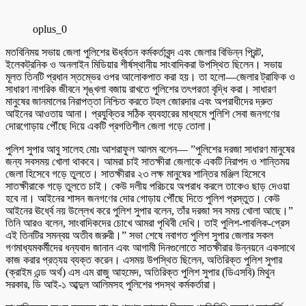
oplus_0
​মতবিনিময় সভায় জেলা পুলিশের ঊর্ধ্বতন কর্মকর্তাবৃন্দ এবং জেলার বিভিন্ন প্রিন্ট,
ইলেকট্রনিক ও অনলাইন মিডিয়ার শীর্ষস্থানীয় সাংবাদিকরা উপস্থিত ছিলেন। সভায়
মূলত তিনটি প্রধান স্তম্ভের ওপর আলোকপাত করা হয়। তা হলো—জেলার ট্রাফিক ও
সাধারণ নাগরিক জীবনে শৃঙ্খলা বজায় রাখতে পুলিশের তৎপরতা বৃদ্ধি করা। সাধারণ
মানুষের জানমালের নিরাপত্তা নিশ্চিত করতে টহল জোরদার এবং অপরাধীদের দ্রুত
আইনের আওতায় আনা। প্রযুক্তির সঠিক ব্যবহারের মাধ্যমে পুলিশি সেবা জনগণের
দোরগোড়ায় পৌঁছে দিয়ে একটি প্রগতিশীল জেলা গড়ে তোলা।
পুলিশ সুপার আবু সালেহ মোঃ আশরাফুল আলম বলেন— ​”পুলিশের দরজা সাধারণ মানুষের
জন্য সবসময় খোলা থাকবে। আমরা চাই সাতক্ষীরা জেলাকে একটি নিরাপদ ও শান্তিময়
জেলা হিসেবে গড়ে তুলতে। সাতক্ষীরার ২৩ লক্ষ মানুষের শান্তির মঞ্জিল হিসেবে
সাতক্ষীরাকে গড়ে তুলতে চাই। কেউ দলীয় পরিচয়ে অপরাধ করলে তাকেও ছাড় দেওয়া
হবে না। আইনের শাসন জনগণের দোর গোড়ায় পৌঁছে দিতে পুলিশ প্রস্তুত। কেউ
আইনের ঊর্ধ্বে নয় উল্লেখ করে পুলিশ সুপার বলেন, তাঁর দরজা সব সময় খোলা আছে।”
তিনি আরও বলেন, সাংবাদিকদের চোখে আমরা পৃথিবী দেখি। তাই পুলিশ-পাবলিক-প্রেস
এই তিনটির সমন্বয় অতীব জরুরী।” ​সভা শেষে নবাগত পুলিশ সুপার জেলার সকল
গণমাধ্যমকর্মীদের ধন্যবাদ জানান এবং আগামী দিনগুলোতে সাতক্ষীরার উন্নয়নে একসাথে
কাজ করার প্রত্যয় ব্যক্ত করেন। এসময় উপস্থিত ছিলেন, অতিরিক্ত পুলিশ সুপার
(ক্রাইম এন্ড অর্থ) এস এম রাজু আহমেদ, অতিরিক্ত পুলিশ সুপার (ডিএসবি) মিথুন
সরকার, ডি আই-১ আব্দুল আলিমসহ পুলিশের পদস্থ কর্মকর্তারা।