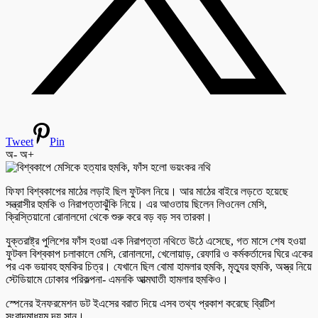
Tweet
Pin
অ-
অ+
ফিফা বিশ্বকাপের মাঠের লড়াই ছিল ফুটবল নিয়ে। আর মাঠের বাইরে লড়তে হয়েছে
সন্ত্রাসীর হুমকি ও নিরাপত্তাঝুঁকি নিয়ে। এর আওতায় ছিলেন লিওনেল মেসি,
ক্রিস্তিয়ানো রোনালদো থেকে শুরু করে বড় বড় সব তারকা।
যুক্তরাষ্ট্র পুলিশের ফাঁস হওয়া এক নিরাপত্তা নথিতে উঠে এসেছে, গত মাসে শেষ হওয়া
ফুটবল বিশ্বকাপ চলাকালে মেসি, রোনালদো, খেলোয়াড়, রেফারি ও কর্মকর্তাদের ঘিরে একের
পর এক ভয়াবহ হুমকির চিত্র। যেখানে ছিল বোমা হামলার হুমকি, মৃত্যুর হুমকি, অস্ত্র নিয়ে
স্টেডিয়ামে ঢোকার পরিকল্পনা- এমনকি আত্মঘাতী হামলার হুমকিও।
স্পেনের ইনফরমেশন ডট ইএসের বরাত দিয়ে এসব তথ্য প্রকাশ করেছে ব্রিটিশ
সংবাদমাধ্যম দ্য সান।