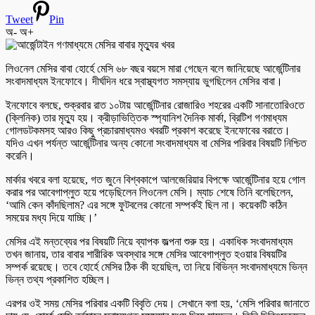
Tweet
Pin
অ-
অ+
লিওনেল মেসির বাবা হোর্হে মেসি ৬৮ বছর বয়সে মারা গেছেন বলে জানিয়েছে আর্জেন্টিনার
সংবাদমাধ্যম ইনফোবে। দীর্ঘদিন ধরে স্বাস্থ্যগত সমস্যায় ভুগছিলেন মেসির বাবা।
ইনফোবে বলছে, শুক্রবার রাত ১০টায় আর্জেন্টিনার রোজারিও শহরের একটি সানাতোরিওতে
(ক্লিনিক) তার মৃত্যু হয়। ক্রীড়াভিত্তিক স্প্যানিশ দৈনিক মার্কা, ব্রিটিশ গণমাধ্যম
গোলডটকমসহ আরও কিছু প্রচারমাধ্যমও খবরটি প্রকাশ করেছে ইনফোবের বরাতে।
যদিও এখন পর্যন্ত আর্জেন্টিনার অন্য কোনো সংবাদমাধ্যম বা মেসির পরিবার বিষয়টি নিশ্চিত
করেনি।
মার্কার খবরে বলা হয়েছে, গত জুনে বিশ্বকাপে আলজেরিয়ার বিপক্ষে আর্জেন্টিনার হয়ে গোল
করার পর আবেগাপ্লুত হয়ে পড়েছিলেন লিওনেল মেসি। ম্যাচ শেষে তিনি বলেছিলেন,
‘আমি কেন কাঁদছিলাম? এর সঙ্গে ফুটবলের কোনো সম্পর্কই ছিল না। কয়েকটি কঠিন
সময়ের মধ্য দিয়ে যাচ্ছি।’
মেসির এই মন্তব্যের পর বিষয়টি নিয়ে ব্যাপক জল্পনা শুরু হয়। একাধিক সংবাদমাধ্যম
তখন জানায়, তার বাবার শারীরিক অবস্থার সঙ্গে মেসির আবেগাপ্লুত হওয়ার বিষয়টির
সম্পর্ক রয়েছে। তবে হোর্হে মেসির ঠিক কী হয়েছিল, তা নিয়ে বিভিন্ন সংবাদমাধ্যমে ভিন্ন
ভিন্ন তথ্য প্রকাশিত হচ্ছিল।
এরপর ওই সময় মেসির পরিবার একটি বিবৃতি দেয়। সেখানে বলা হয়, ‘মেসি পরিবার জানাতে