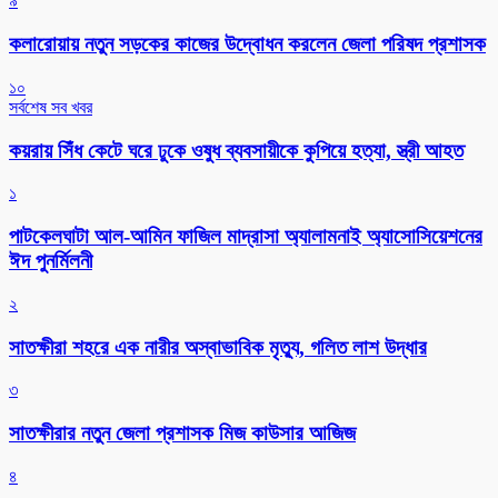
৯
কলারোয়ায় নতুন সড়কের কাজের উদ্বোধন করলেন জেলা পরিষদ প্রশাসক
১০
সর্বশেষ সব খবর
কয়রায় সিঁধ কেটে ঘরে ঢুকে ওষুধ ব্যবসায়ীকে কুপিয়ে হত্যা, স্ত্রী আহত
১
পাটকেলঘাটা আল-আমিন ফাজিল মাদ্রাসা অ্যালামনাই অ্যাসোসিয়েশনের
ঈদ পুনর্মিলনী
২
সাতক্ষীরা শহরে এক নারীর অস্বাভাবিক মৃত্যু, গলিত লাশ উদ্ধার
৩
সাতক্ষীরার নতুন জেলা প্রশাসক মিজ কাউসার আজিজ
৪