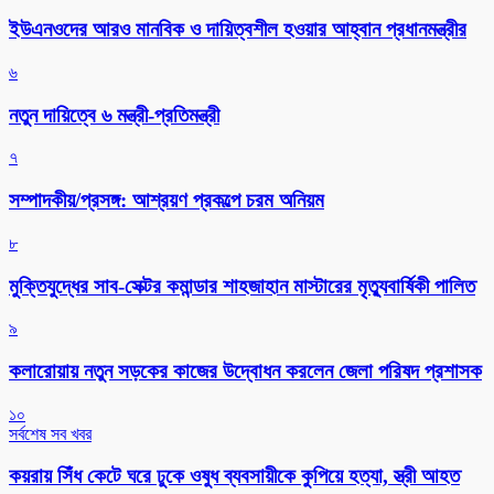
ইউএনওদের আরও মানবিক ও দায়িত্বশীল হওয়ার আহ্বান প্রধানমন্ত্রীর
৬
নতুন দায়িত্বে ৬ মন্ত্রী-প্রতিমন্ত্রী
৭
সম্পাদকীয়/প্রসঙ্গ: আশ্রয়ণ প্রকল্পে চরম অনিয়ম
৮
মুক্তিযুদ্ধের সাব-সেক্টর কমান্ডার শাহজাহান মাস্টারের মৃত্যুবার্ষিকী পালিত
৯
কলারোয়ায় নতুন সড়কের কাজের উদ্বোধন করলেন জেলা পরিষদ প্রশাসক
১০
সর্বশেষ সব খবর
কয়রায় সিঁধ কেটে ঘরে ঢুকে ওষুধ ব্যবসায়ীকে কুপিয়ে হত্যা, স্ত্রী আহত