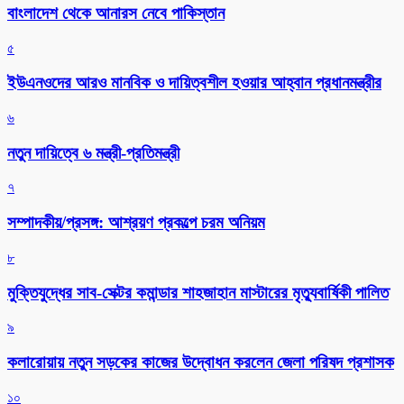
বাংলাদেশ থেকে আনারস নেবে পাকিস্তান
৫
ইউএনওদের আরও মানবিক ও দায়িত্বশীল হওয়ার আহ্বান প্রধানমন্ত্রীর
৬
নতুন দায়িত্বে ৬ মন্ত্রী-প্রতিমন্ত্রী
৭
সম্পাদকীয়/প্রসঙ্গ: আশ্রয়ণ প্রকল্পে চরম অনিয়ম
৮
মুক্তিযুদ্ধের সাব-সেক্টর কমান্ডার শাহজাহান মাস্টারের মৃত্যুবার্ষিকী পালিত
৯
কলারোয়ায় নতুন সড়কের কাজের উদ্বোধন করলেন জেলা পরিষদ প্রশাসক
১০