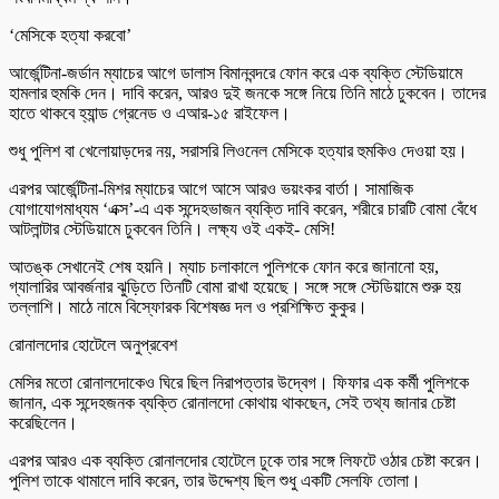
‘মেসিকে হত্যা করবো’
আর্জেন্টিনা-জর্ডান ম্যাচের আগে ডালাস বিমানবন্দরে ফোন করে এক ব্যক্তি স্টেডিয়ামে
হামলার হুমকি দেন। দাবি করেন, আরও দুই জনকে সঙ্গে নিয়ে তিনি মাঠে ঢুকবেন। তাদের
হাতে থাকবে হ্যান্ড গ্রেনেড ও এআর-১৫ রাইফেল।
শুধু পুলিশ বা খেলোয়াড়দের নয়, সরাসরি লিওনেল মেসিকে হত্যার হুমকিও দেওয়া হয়।
এরপর আর্জেন্টিনা-মিশর ম্যাচের আগে আসে আরও ভয়ংকর বার্তা। সামাজিক
যোগাযোগমাধ্যম ‘এক্স’-এ এক সন্দেহভাজন ব্যক্তি দাবি করেন, শরীরে চারটি বোমা বেঁধে
আটলান্টার স্টেডিয়ামে ঢুকবেন তিনি। লক্ষ্য ওই একই- মেসি!
আতঙ্ক সেখানেই শেষ হয়নি। ম্যাচ চলাকালে পুলিশকে ফোন করে জানানো হয়,
গ্যালারির আবর্জনার ঝুড়িতে তিনটি বোমা রাখা হয়েছে। সঙ্গে সঙ্গে স্টেডিয়ামে শুরু হয়
তল্লাশি। মাঠে নামে বিস্ফোরক বিশেষজ্ঞ দল ও প্রশিক্ষিত কুকুর।
রোনালদোর হোটেলে অনুপ্রবেশ
মেসির মতো রোনালদোকেও ঘিরে ছিল নিরাপত্তার উদ্বেগ। ফিফার এক কর্মী পুলিশকে
জানান, এক সন্দেহজনক ব্যক্তি রোনালদো কোথায় থাকছেন, সেই তথ্য জানার চেষ্টা
করেছিলেন।
এরপর আরও এক ব্যক্তি রোনালদোর হোটেলে ঢুকে তার সঙ্গে লিফটে ওঠার চেষ্টা করেন।
পুলিশ তাকে থামালে দাবি করেন, তার উদ্দেশ্য ছিল শুধু একটি সেলফি তোলা।