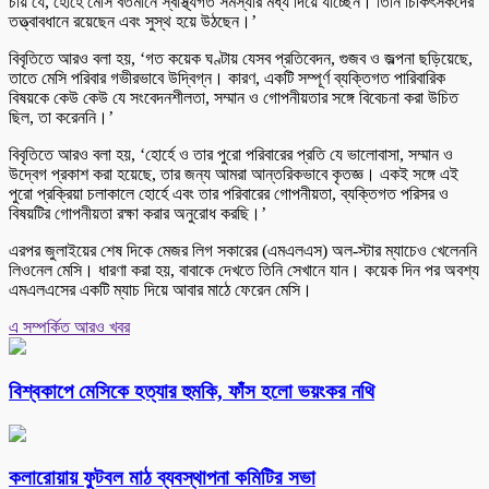
চায় যে, হোর্হে মেসি বর্তমানে স্বাস্থ্যগত সমস্যার মধ্য দিয়ে যাচ্ছেন। তিনি চিকিৎসকদের
তত্ত্বাবধানে রয়েছেন এবং সুস্থ হয়ে উঠছেন।’
বিবৃতিতে আরও বলা হয়, ‘গত কয়েক ঘণ্টায় যেসব প্রতিবেদন, গুজব ও জল্পনা ছড়িয়েছে,
তাতে মেসি পরিবার গভীরভাবে উদ্বিগ্ন। কারণ, একটি সম্পূর্ণ ব্যক্তিগত পারিবারিক
বিষয়কে কেউ কেউ যে সংবেদনশীলতা, সম্মান ও গোপনীয়তার সঙ্গে বিবেচনা করা উচিত
ছিল, তা করেননি।’
বিবৃতিতে আরও বলা হয়, ‘হোর্হে ও তার পুরো পরিবারের প্রতি যে ভালোবাসা, সম্মান ও
উদ্বেগ প্রকাশ করা হয়েছে, তার জন্য আমরা আন্তরিকভাবে কৃতজ্ঞ। একই সঙ্গে এই
পুরো প্রক্রিয়া চলাকালে হোর্হে এবং তার পরিবারের গোপনীয়তা, ব্যক্তিগত পরিসর ও
বিষয়টির গোপনীয়তা রক্ষা করার অনুরোধ করছি।’
এরপর জুলাইয়ের শেষ দিকে মেজর লিগ সকারের (এমএলএস) অল-স্টার ম্যাচেও খেলেননি
লিওনেল মেসি। ধারণা করা হয়, বাবাকে দেখতে তিনি সেখানে যান। কয়েক দিন পর অবশ্য
এমএলএসের একটি ম্যাচ দিয়ে আবার মাঠে ফেরেন মেসি।
এ সম্পর্কিত আরও খবর
বিশ্বকাপে মেসিকে হত্যার হুমকি, ফাঁস হলো ভয়ংকর নথি
কলারোয়ায় ফুটবল মাঠ ব্যবস্থাপনা কমিটির সভা