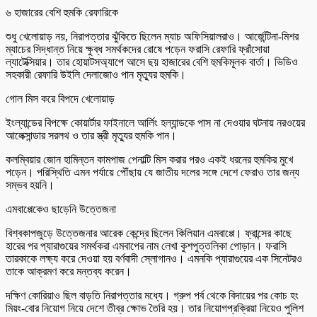
৬ হাজারের বেশি হুমকি রেফারিকে
শুধু খেলোয়াড় নয়, নিরাপত্তার ঝুঁকিতে ছিলেন ম্যাচ অফিসিয়ালরাও। আর্জেন্টিনা-মিশর
ম্যাচের সিদ্ধান্ত নিয়ে ক্ষুব্ধ সমর্থকদের রোষে পড়েন ফরাসি রেফারি ফ্রাঁসোয়া
ল্যাটেক্সিয়ার। তার হোয়াটসঅ্যাপে আসে ছয় হাজারের বেশি হুমকিমূলক বার্তা। ভিডিও
সহকারী রেফারি উইলি দেলাজোও পান মৃত্যুর হুমকি।
গোল মিস করে বিপদে খেলোয়াড়
ইংল্যান্ডের বিপক্ষে কোয়ার্টার ফাইনালে আর্লিং হল্যান্ডকে পাস না দেওয়ার ঘটনায় নরওয়ের
আলেক্সান্ডার সরলথ ও তার স্ত্রী মৃত্যুর হুমকি পান।
কলম্বিয়ার জোন হামিন্তন কামপাজ পেনাল্টি মিস করার পরও একই ধরনের হুমকির মুখে
পড়েন। পরিস্থিতি এমন পর্যায়ে পৌঁছায় যে জাতীয় দলের সঙ্গে দেশে ফেরাও তার জন্য
সম্ভব হয়নি।
এমবাপ্পেকেও ছাড়েনি উত্তেজনা
বিশ্বকাপজুড়ে উত্তেজনার আরেক কেন্দ্রে ছিলেন কিলিয়ান এমবাপ্পে। ফ্রান্সের কাছে
হারের পর প্যারাগুয়ের সমর্থকরা এমবাপের নাম লেখা কুশপুত্তলিকা পোড়ান। ফরাসি
তারকাকে লক্ষ্য করে দেওয়া হয় বর্ণবাদী স্লোগানও। এমনকি প্যারাগুয়ের এক সিনেটরও
তাকে আক্রমণ করে মন্তব্য করেন।
দক্ষিণ কোরিয়াও ছিল বাড়তি নিরাপত্তার মধ্যে। গ্রুপ পর্ব থেকে বিদায়ের পর কোচ হং
মিয়ং-বোর নিয়োগ নিয়ে দেশে তীব্র ক্ষোভ তৈরি হয়। তার নিয়োগপ্রক্রিয়া নিয়েও পুলিশ