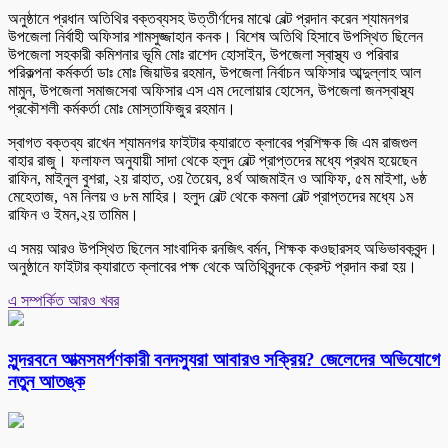
অনুষ্ঠানে প্রধান অতিথির বক্তব্যসহ উত্তীর্ণদের মাঝে বেল্ট প্রদান করেন শ্যামনগর
উপজেলা নির্বাহী অফিসার শামসুজ্জাহান কনক। বিশেষ অতিথি হিসাবে উপস্থিত ছিলেন
উপজেলা সহকারী কমিশনার ভূমি মোঃ রাশেদ হোসাইন, উপজেলা স্বাস্থ্য ও পরিবার
পরিকল্পনা কর্মকর্তা ডাঃ মোঃ জিয়াউর রহমান, উপজেলা নির্বাচন অফিসার আব্দুল্লাহ আল
মামুন, উপজেলা সমাজসেবা অফিসার এস এম দেলোয়ার হোসেন, উপজেলা জনস্বাস্থ্য
প্রকৌশলী কর্মকর্তা মোঃ মোস্তাফিজুর রহমান।
স্বাগত বক্তব্য রাখেন শ্যামনগর ফাইটার ক্যারাতে ক্লাবের প্রশিক্ষক জি এম রাজগুল
বাহার রাজু। ফলাফল অনুযায়ী সাদা থেকে হলুদ বেল্ট প্রাপ্তদের মধ্যে প্রথম হয়েছেন
রাফিন, মাইনুল বুশরা, ২য় রাহাত, ৩য় তৈয়েব, ৪র্থ আজমাইন ও আফিফ, ৫ম মাইশা, ৬ষ্ঠ
মেহেতাজ, ৭ম নিলয় ও ৮ম মাহির। হলুদ বেল্ট থেকে কমলা বেল্ট প্রাপ্তদের মধ্যে ১ম
রাফিন ও ইমন,২য় তামিম।
এ সময় আরও উপস্থিত ছিলেন সাংবাদিক রনজিৎ বর্মন, শিক্ষক কওছারসহ অভিভাবকবৃন্দ।
অনুষ্ঠানে ফাইটার ক্যারাতে ক্লাবের পক্ষ থেকে অতিথিবৃন্দকে ক্রেস্ট প্রদান করা হয়।
এ সম্পর্কিত আরও খবর
সুন্দরবনে আত্মসমর্পণকারী বনদস্যুরা আবারও সক্রিয়? জেলেদের অভিযোগে
নতুন আতঙ্ক