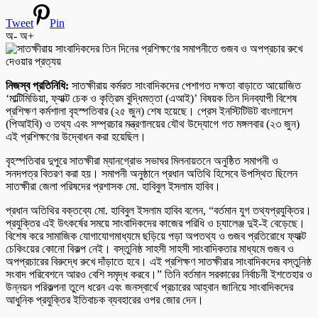
Tweet
Pin
অ-
অ+
নিজস্ব প্রতিনিধি:
সাতক্ষীরায় কর্মরত সাংবাদিকদের পেশাগত দক্ষতা বাড়াতে আয়োজিত
‘মাল্টিমিডিয়া, ফ্যাক্ট চেক ও কৃত্রিম বুদ্ধিমত্তা (এআই)’ বিষয়ক তিন দিনব্যাপী বিশেষ
প্রশিক্ষণ কর্মশালা বৃহস্পতিবার (২৫ জুন) শেষ হয়েছে। প্রেস ইনস্টিটিউট বাংলাদেশ
(পিআইবি) ও তথ্য এবং সম্প্রচার মন্ত্রণালয়ের যৌথ উদ্যোগে গত মঙ্গলবার (২৩ জুন)
এই প্রশিক্ষণের উদ্বোধন করা হয়েছিল।
বৃহস্পতিবার দুপুরে সাতক্ষীরা ম্যানগ্রোভ সভাঘর মিলনায়তনে অনুষ্ঠিত সমাপনী ও
সনদপত্র বিতরণ করা হয়। সমাপনী অনুষ্ঠানে প্রধান অতিথি হিসেবে উপস্থিত ছিলেন
সাতক্ষীরা জেলা পরিষদের প্রশাসক মো. হাবিবুল ইসলাম হাবিব।
প্রধান অতিথির বক্তব্যে মো. হাবিবুল ইসলাম হাবিব বলেন, “বর্তমান যুগ তথ্যপ্রযুক্তির।
প্রযুক্তির এই উৎকর্ষের সময়ে সাংবাদিকদের কাজের পরিধি ও চ্যালেঞ্জ দুই-ই বেড়েছে।
বিশেষ করে সামাজিক যোগাযোগমাধ্যমে ছড়িয়ে পড়া অপতথ্য ও গুজব প্রতিরোধে ফ্যাক্ট
চেকিংয়ের কোনো বিকল্প নেই। বস্তুনিষ্ঠ সাহসী সাহসী সাংবাদিকতার মাধ্যমে গুজব ও
অপপ্রচারের বিরুদ্ধে রুখে দাঁড়াতে হবে। এই প্রশিক্ষণ সাতক্ষীরার সাংবাদিকদের বস্তুনিষ্ঠ
সংবাদ পরিবেশনে আরও বেশি সমৃদ্ধ করবে।” তিনি বর্তমান সরকারের নির্বাচনী ইশতেহার ও
উন্নয়ন পরিকল্পনা তুলে ধরেন এবং জনস্বার্থে প্রচারের আহ্বান জানিয়ে সাংবাদিকদের
আধুনিক প্রযুক্তির ইতিবাচক ব্যবহারের ওপর জোর দেন।