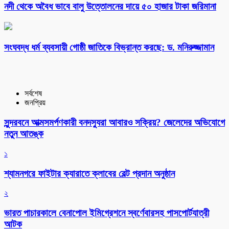
নদী থেকে অবৈধ ভাবে বালু উত্তোলনের দায়ে ৫০ হাজার টাকা জরিমানা
সংঘবদ্ধ ধর্ম ব্যবসায়ী গোষ্ঠী জাতিকে বিভ্রান্ত করছে: ড. মনিরুজ্জামান
সর্বশেষ
জনপ্রিয়
সুন্দরবনে আত্মসমর্পণকারী বনদস্যুরা আবারও সক্রিয়? জেলেদের অভিযোগে
নতুন আতঙ্ক
১
শ্যামনগরে ফাইটার ক্যারাতে ক্লাবের বেল্ট প্রদান অনুষ্ঠান
২
ভারত পাচারকালে বেনাপোল ইমিগ্রেশনে স্বর্ণেবারসহ পাসপোর্টযাত্রী
আটক