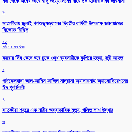
নদী থেকে অবৈধ ভাবে বালু উত্তোলনের দায়ে ৫০ হাজার টাকা জরিমানা
৯
সাতক্ষীরায় জুলাই গণঅভ্যুত্থানের দ্বিতীয় বার্ষিকী উপলক্ষে জামায়াতের
বিক্ষোভ মিছিল
১০
সর্বশেষ সব খবর
কয়রায় সিঁধ কেটে ঘরে ঢুকে ওষুধ ব্যবসায়ীকে কুপিয়ে হত্যা, স্ত্রী আহত
১
পাটকেলঘাটা আল-আমিন ফাজিল মাদ্রাসা অ্যালামনাই অ্যাসোসিয়েশনের
ঈদ পুনর্মিলনী
২
সাতক্ষীরা শহরে এক নারীর অস্বাভাবিক মৃত্যু, গলিত লাশ উদ্ধার
৩