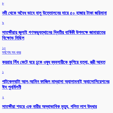
৮
নদী থেকে অবৈধ ভাবে বালু উত্তোলনের দায়ে ৫০ হাজার টাকা জরিমানা
৯
সাতক্ষীরায় জুলাই গণঅভ্যুত্থানের দ্বিতীয় বার্ষিকী উপলক্ষে জামায়াতের
বিক্ষোভ মিছিল
১০
সর্বশেষ সব খবর
কয়রায় সিঁধ কেটে ঘরে ঢুকে ওষুধ ব্যবসায়ীকে কুপিয়ে হত্যা, স্ত্রী আহত
১
পাটকেলঘাটা আল-আমিন ফাজিল মাদ্রাসা অ্যালামনাই অ্যাসোসিয়েশনের
ঈদ পুনর্মিলনী
২
সাতক্ষীরা শহরে এক নারীর অস্বাভাবিক মৃত্যু, গলিত লাশ উদ্ধার