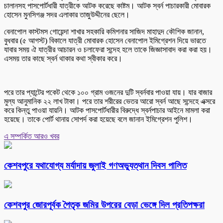
চালানসহ পাসপোর্টধারী যাত্রীকে আটক করেছে কাষ্টম। আটক স্বর্ন পাচারকারী মোবারক
হোসেন মুনসিগঞ্জ সদর এলাকার তাজুউদ্দীনের ছেলে।
বেনাপোল কাস্টমস গোয়েন্দা শাখার সহকারি কমিশনার সাজিদ মাহাদুদ কৌশিক জানান,
বুধবার (৫ আগস্ট) বিকালে যাত্রী মোবারক হোসেন বেনাপোল ইমিগ্রেশন দিয়ে ভারতে
যাবার সময় ঐ যাত্রীর আচারন ও চলাফেরা সন্দেহ হলে তাকে জিজ্ঞাসাবাদ করা করা হয়।
এসময় তার কাছে স্বর্ন থাকার কথা স্বীকার করে।
পরে তার প্যান্টের পকেট থেকে ১০০ গ্রাম ওজনের দুটি স্বর্নবার পাওয়া যায়। যার বাজার
মুল্য আনুমানিক ২২ লাখ টাকা। পরে তার শরীরের ভেতর আরো স্বর্ন আছে সন্দেহে এক্সরে
করে কিন্তু পাওয়া যায়নি। আটক পাসপোর্টধারীর বিরুদ্ধে স্বর্নপাচার আইনে মামলা করা
হয়েছে। তাকে পোর্ট থানায় সোপর্দ করা হয়েছে বলে জানান ইমিগ্রেশন পুলিশ।
এ সম্পর্কিত আরও খবর
কেশবপুরে যথাযোগ্য মর্যাদায় জুলাই গণঅভ্যুত্থান দিবস পালিত
কেশবপুর জোরপূর্বক পৈতৃক জমির উপরের বেড়া ভেঙ্গে দিল প্রতিপক্ষরা