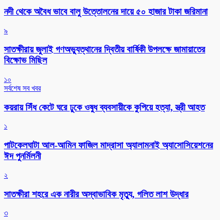
নদী থেকে অবৈধ ভাবে বালু উত্তোলনের দায়ে ৫০ হাজার টাকা জরিমানা
৯
সাতক্ষীরায় জুলাই গণঅভ্যুত্থানের দ্বিতীয় বার্ষিকী উপলক্ষে জামায়াতের
বিক্ষোভ মিছিল
১০
সর্বশেষ সব খবর
কয়রায় সিঁধ কেটে ঘরে ঢুকে ওষুধ ব্যবসায়ীকে কুপিয়ে হত্যা, স্ত্রী আহত
১
পাটকেলঘাটা আল-আমিন ফাজিল মাদ্রাসা অ্যালামনাই অ্যাসোসিয়েশনের
ঈদ পুনর্মিলনী
২
সাতক্ষীরা শহরে এক নারীর অস্বাভাবিক মৃত্যু, গলিত লাশ উদ্ধার
৩