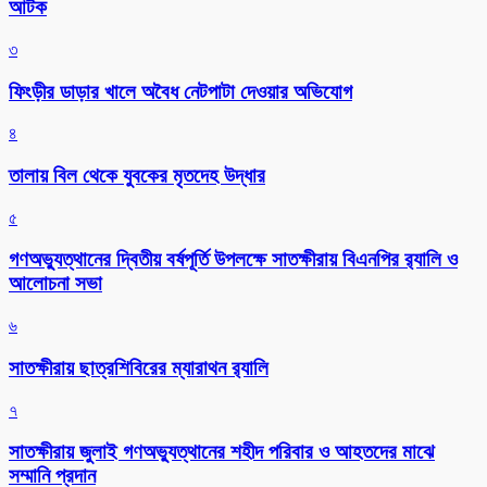
আটক
৩
ফিংড়ীর ডাড়ার খালে অবৈধ নেটপাটা দেওয়ার অভিযোগ
৪
তালায় বিল থেকে যুবকের মৃতদেহ উদ্ধার
৫
গণঅভ্যুত্থানের দ্বিতীয় বর্ষপূর্তি উপলক্ষে সাতক্ষীরায় বিএনপির র‌্যালি ও
আলোচনা সভা
৬
সাতক্ষীরায় ছাত্রশিবিরের ম্যারাথন র‌্যালি
৭
সাতক্ষীরায় জুলাই গণঅভ্যুত্থানের শহীদ পরিবার ও আহতদের মাঝে
সম্মানি প্রদান