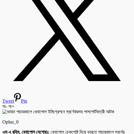
Tweet
Pin
অ-
অ+
Oplus_0
এম এ রহিম, বেনাপোল (যশোর):
বেনাপোল চেকপোষ্ট দিয়ে ভারতে পাচারকালে স্বর্নের