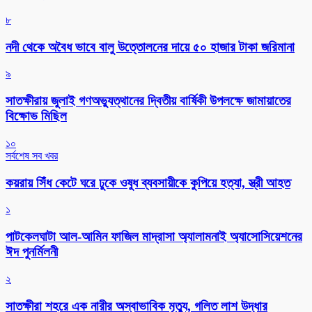
৮
নদী থেকে অবৈধ ভাবে বালু উত্তোলনের দায়ে ৫০ হাজার টাকা জরিমানা
৯
সাতক্ষীরায় জুলাই গণঅভ্যুত্থানের দ্বিতীয় বার্ষিকী উপলক্ষে জামায়াতের
বিক্ষোভ মিছিল
১০
সর্বশেষ সব খবর
কয়রায় সিঁধ কেটে ঘরে ঢুকে ওষুধ ব্যবসায়ীকে কুপিয়ে হত্যা, স্ত্রী আহত
১
পাটকেলঘাটা আল-আমিন ফাজিল মাদ্রাসা অ্যালামনাই অ্যাসোসিয়েশনের
ঈদ পুনর্মিলনী
২
সাতক্ষীরা শহরে এক নারীর অস্বাভাবিক মৃত্যু, গলিত লাশ উদ্ধার