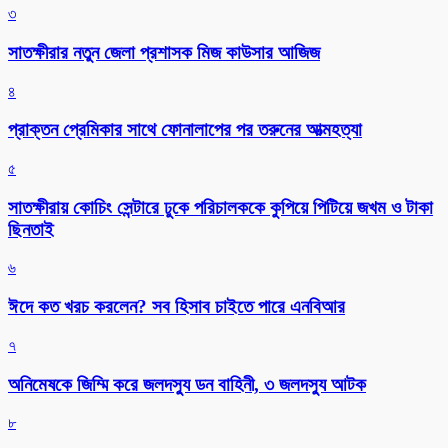
৩
সাতক্ষীরার নতুন জেলা প্রশাসক মিজ কাউসার আজিজ
৪
প্রাক্তন প্রেমিকার সাথে ফোনালাপের পর তরুনের আত্মহত্যা
৫
সাতক্ষীরায় কোচিং সেন্টারে ঢুকে পরিচালককে কুপিয়ে পিটিয়ে জখম ও টাকা
ছিনতাই
৬
ঈদে কত খরচ করলেন? সব হিসাব চাইতে পারে এনবিআর
৭
অনিমেষকে জিম্মি করে জলদস্যু ডন বাহিনী, ৩ জলদস্যু আটক
৮