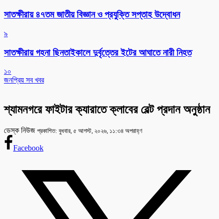
সাতক্ষীরায় ৪৭তম জাতীয় বিজ্ঞান ও প্রযুক্তি সপ্তাহ উদ্বোধন
৯
সাতক্ষীরায় গহনা ছিনতাইকালে দুর্বৃত্তের ইটের আঘাতে নারী নিহত
১০
জনপ্রিয় সব খবর
শ্যামনগরে ফাইটার ক্যারাতে ক্লাবের বেল্ট প্রদান অনুষ্ঠান
ডেস্ক নিউজ
প্রকাশিত: বুধবার, ৫ আগস্ট, ২০২৬, ১১:৩৪ অপরাহ্ণ
Facebook