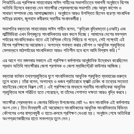
পিআইবি-এর প্রশিক্ষক সাহানোয়ার সাঈদ শাহীনের সভাপতিত্বে সমাপনী অনুষ্ঠানে বিশেষ
অতিথি হিসেবে বক্তব্য দেন সাতক্ষীরা প্রেসক্লাবের সভাপতি মোঃ আবুল কাশেম ও
সাধারণ সম্পাদক মোঃ আসাদুজ্জামান। অনুষ্ঠানে আরও উপস্থিত ছিলেন বরেণ্য সাংবাদিক
সাইদুর রহমান, জুলহাস কবীরসহ স্থানীয় সংবাদকর্মীরা।
সভাপতির বক্তব্যে সাহানোয়ার সাঈদ শাহীন বলেন, “কৃত্রিম বুদ্ধিমত্তা (এআই) এবং
মাল্টিমিডিয়া এখন বিশ্বজুড়ে সাংবাদিকতার ধরন বদলে দিচ্ছে। আমাদের দেশের মফস্বল
পর্যায়ের সাংবাদিকেরাও যাতে এই বৈশ্বিক দৌড়ে পিছিয়ে না পড়েন, সেই লক্ষ্যেই এই
বিশেষ প্রশিক্ষণের আয়োজন। অপতথ্য শনাক্ত করার কৌশল ও আধুনিক প্রযুক্তির
মেলবন্ধনে মাঠপর্যায়ের সাংবাদিকতা আরও গতিশীল হবে বলে আমি বিশ্বাস করি।”
এর আগে গত মঙ্গলবার সকালে এই প্রশিক্ষণ কর্মশালার আনুষ্ঠানিক উদ্বোধন করেছিলেন
প্রধান অতিথি সাতক্ষীরার জেলা প্রশাসক ও জেলা ম্যাজিস্ট্রেট কাউসার আজিজ।
বক্তারা বর্তমান তথ্যপ্রযুক্তির যুগে সাংবাদিকতায় আধুনিক প্রযুক্তি ব্যবহারের গুরুত্ব
তুলে ধরেন। তাঁরা বলেন, অপতথ্য ও গুজব প্রতিরোধে ফ্যাক্ট চেকিং বা তথ্যের সত্যতা
যাচাইয়ের কোনো বিকল্প নেই। এই প্রশিক্ষণের মাধ্যমে স্থানীয় সাংবাদিকেরা আধুনিক
প্রযুক্তির সঙ্গে পরিচিত হতে পেরেছেন, যা তাঁদের পেশাগত দক্ষতা আরও বৃদ্ধি করবে।
সাতক্ষীরা প্রেসক্লাব ও জেলার বিভিন্ন উপজেলার মোট ৭০ জন সাংবাদিক এই কর্মশালায়
অংশ নেন। তিন দিনব্যাপী এই আয়োজনে সাংবাদিকদের আধুনিক সাংবাদিকতার বিভিন্ন
কৌশলের ওপর বাস্তবমুখী ও হাতে-কলমে প্রশিক্ষণ দেওয়া হয়। অনুষ্ঠান শেষে অতিথিরা
অংশগ্রহণকারীদের হাতে সনদপত্র তুলে দেন।