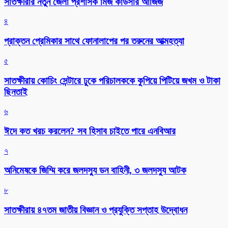
সাতক্ষীরার নতুন জেলা প্রশাসক মিজ কাউসার আজিজ
৪
প্রাক্তন প্রেমিকার সাথে ফোনালাপের পর তরুনের আত্মহত্যা
৫
সাতক্ষীরায় কোচিং সেন্টারে ঢুকে পরিচালককে কুপিয়ে পিটিয়ে জখম ও টাকা
ছিনতাই
৬
ঈদে কত খরচ করলেন? সব হিসাব চাইতে পারে এনবিআর
৭
অনিমেষকে জিম্মি করে জলদস্যু ডন বাহিনী, ৩ জলদস্যু আটক
৮
সাতক্ষীরায় ৪৭তম জাতীয় বিজ্ঞান ও প্রযুক্তি সপ্তাহ উদ্বোধন