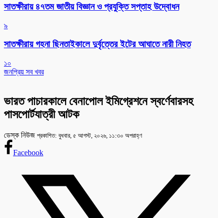
সাতক্ষীরায় ৪৭তম জাতীয় বিজ্ঞান ও প্রযুক্তি সপ্তাহ উদ্বোধন
৯
সাতক্ষীরায় গহনা ছিনতাইকালে দুর্বৃত্তের ইটের আঘাতে নারী নিহত
১০
জনপ্রিয় সব খবর
ভারত পাচারকালে বেনাপোল ইমিগ্রেশনে স্বর্ণেবারসহ
পাসপোর্টযাত্রী আটক
ডেস্ক নিউজ
প্রকাশিত: বুধবার, ৫ আগস্ট, ২০২৬, ১১:৩০ অপরাহ্ণ
Facebook