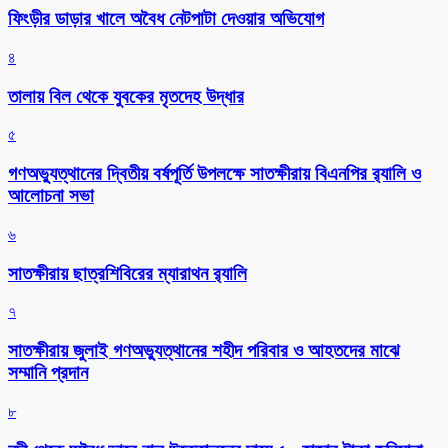
ফিংড়ীর ডাড়ার খালে অবৈধ নেটপাটা দেওয়ার অভিযোগ
৪
তালায় বিল থেকে যুবকের মৃতদেহ উদ্ধার
৫
গণঅভ্যুত্থানের দ্বিতীয় বর্ষপূর্তি উপলক্ষে সাতক্ষীরায় বিএনপির র‌্যালি ও
আলোচনা সভা
৬
সাতক্ষীরায় ছাত্রশিবিরের ম্যারাথন র‌্যালি
৭
সাতক্ষীরায় জুলাই গণঅভ্যুত্থানের শহীদ পরিবার ও আহতদের মাঝে
সম্মানি প্রদান
৮