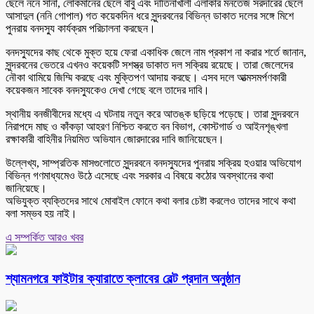
ছেলে ননে সানা, লোকমানের ছেলে বাবু এবং দাতিনাখালী এলাকার মনতেজ সরদারের ছেলে
আসাদুল (ননি গোপাল) গত কয়েকদিন ধরে সুন্দরবনের বিভিন্ন ডাকাত দলের সঙ্গে মিশে
পুনরায় বনদস্যু কার্যক্রম পরিচালনা করছেন।
বনদস্যুদের কাছ থেকে মুক্ত হয়ে ফেরা একাধিক জেলে নাম প্রকাশ না করার শর্তে জানান,
সুন্দরবনের ভেতরে এখনও কয়েকটি সশস্ত্র ডাকাত দল সক্রিয় রয়েছে। তারা জেলেদের
নৌকা থামিয়ে জিম্মি করছে এবং মুক্তিপণ আদায় করছে। এসব দলে আত্মসমর্পণকারী
কয়েকজন সাবেক বনদস্যুকেও দেখা গেছে বলে তাদের দাবি।
স্থানীয় বনজীবীদের মধ্যে এ ঘটনায় নতুন করে আতঙ্ক ছড়িয়ে পড়েছে। তারা সুন্দরবনে
নিরাপদে মাছ ও কাঁকড়া আহরণ নিশ্চিত করতে বন বিভাগ, কোস্টগার্ড ও আইনশৃঙ্খলা
রক্ষাকারী বাহিনীর নিয়মিত অভিযান জোরদারের দাবি জানিয়েছেন।
উল্লেখ্য, সাম্প্রতিক মাসগুলোতে সুন্দরবনে বনদস্যুদের পুনরায় সক্রিয় হওয়ার অভিযোগ
বিভিন্ন গণমাধ্যমেও উঠে এসেছে এবং সরকার এ বিষয়ে কঠোর অবস্থানের কথা
জানিয়েছে।
অভিযুক্ত ব্যক্তিদের সাথে মোবাইল ফোনে কথা বলার চেষ্টা করলেও তাদের সাথে কথা
বলা সম্ভব হয় নাই।
এ সম্পর্কিত আরও খবর
শ্যামনগরে ফাইটার ক্যারাতে ক্লাবের বেল্ট প্রদান অনুষ্ঠান