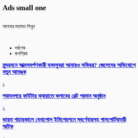
Ads small one
আপনার মতামত লিখুন
সর্বশেষ
জনপ্রিয়
সুন্দরবনে আত্মসমর্পণকারী বনদস্যুরা আবারও সক্রিয়? জেলেদের অভিযোগে
নতুন আতঙ্ক
১
শ্যামনগরে ফাইটার ক্যারাতে ক্লাবের বেল্ট প্রদান অনুষ্ঠান
২
ভারত পাচারকালে বেনাপোল ইমিগ্রেশনে স্বর্ণেবারসহ পাসপোর্টযাত্রী
আটক