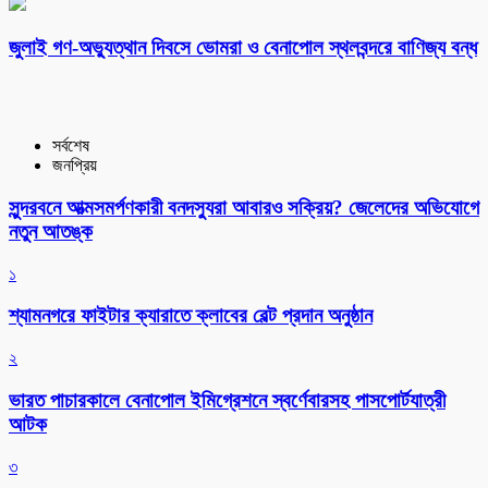
‎জুলাই গণ-অভ্যুত্থান দিবসে ভোমরা ও বেনাপোল স্থলবন্দরে বাণিজ্য বন্ধ
সর্বশেষ
জনপ্রিয়
সুন্দরবনে আত্মসমর্পণকারী বনদস্যুরা আবারও সক্রিয়? জেলেদের অভিযোগে
নতুন আতঙ্ক
১
শ্যামনগরে ফাইটার ক্যারাতে ক্লাবের বেল্ট প্রদান অনুষ্ঠান
২
ভারত পাচারকালে বেনাপোল ইমিগ্রেশনে স্বর্ণেবারসহ পাসপোর্টযাত্রী
আটক
৩