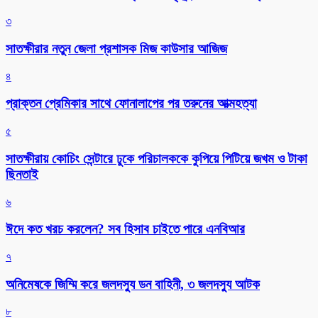
৩
সাতক্ষীরার নতুন জেলা প্রশাসক মিজ কাউসার আজিজ
৪
প্রাক্তন প্রেমিকার সাথে ফোনালাপের পর তরুনের আত্মহত্যা
৫
সাতক্ষীরায় কোচিং সেন্টারে ঢুকে পরিচালককে কুপিয়ে পিটিয়ে জখম ও টাকা
ছিনতাই
৬
ঈদে কত খরচ করলেন? সব হিসাব চাইতে পারে এনবিআর
৭
অনিমেষকে জিম্মি করে জলদস্যু ডন বাহিনী, ৩ জলদস্যু আটক
৮