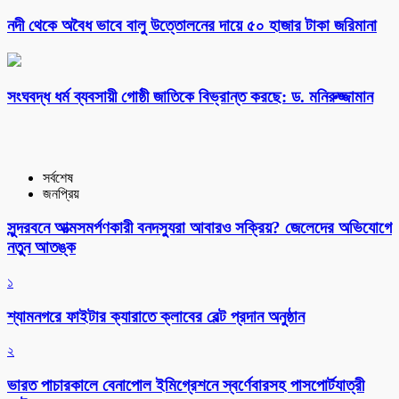
নদী থেকে অবৈধ ভাবে বালু উত্তোলনের দায়ে ৫০ হাজার টাকা জরিমানা
সংঘবদ্ধ ধর্ম ব্যবসায়ী গোষ্ঠী জাতিকে বিভ্রান্ত করছে: ড. মনিরুজ্জামান
সর্বশেষ
জনপ্রিয়
সুন্দরবনে আত্মসমর্পণকারী বনদস্যুরা আবারও সক্রিয়? জেলেদের অভিযোগে
নতুন আতঙ্ক
১
শ্যামনগরে ফাইটার ক্যারাতে ক্লাবের বেল্ট প্রদান অনুষ্ঠান
২
ভারত পাচারকালে বেনাপোল ইমিগ্রেশনে স্বর্ণেবারসহ পাসপোর্টযাত্রী