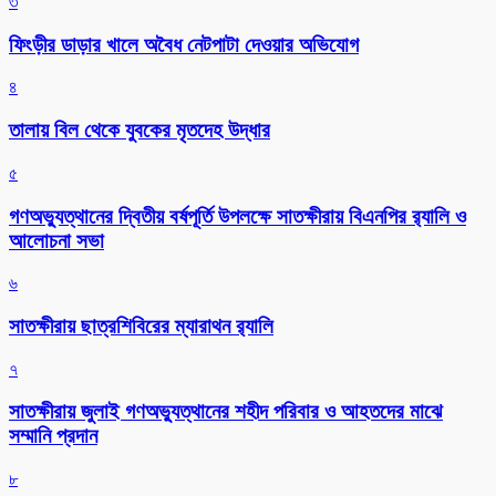
৩
ফিংড়ীর ডাড়ার খালে অবৈধ নেটপাটা দেওয়ার অভিযোগ
৪
তালায় বিল থেকে যুবকের মৃতদেহ উদ্ধার
৫
গণঅভ্যুত্থানের দ্বিতীয় বর্ষপূর্তি উপলক্ষে সাতক্ষীরায় বিএনপির র‌্যালি ও
আলোচনা সভা
৬
সাতক্ষীরায় ছাত্রশিবিরের ম্যারাথন র‌্যালি
৭
সাতক্ষীরায় জুলাই গণঅভ্যুত্থানের শহীদ পরিবার ও আহতদের মাঝে
সম্মানি প্রদান
৮