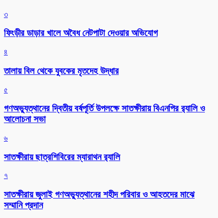
৩
ফিংড়ীর ডাড়ার খালে অবৈধ নেটপাটা দেওয়ার অভিযোগ
৪
তালায় বিল থেকে যুবকের মৃতদেহ উদ্ধার
৫
গণঅভ্যুত্থানের দ্বিতীয় বর্ষপূর্তি উপলক্ষে সাতক্ষীরায় বিএনপির র‌্যালি ও
আলোচনা সভা
৬
সাতক্ষীরায় ছাত্রশিবিরের ম্যারাথন র‌্যালি
৭
সাতক্ষীরায় জুলাই গণঅভ্যুত্থানের শহীদ পরিবার ও আহতদের মাঝে
সম্মানি প্রদান