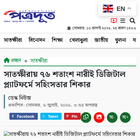
EN
সোমবার, ১০ আগস্ট ২০২৬, ২৫ শ্রাবণ ১৪৩৩
সাতক্ষীরা
বিনোদন
শিক্ষা
খেলাধুলা
জাতীয়
খুলনা
যশ
প্রচ্ছদ
সাতক্ষীরা
সাতক্ষীরায় ৭৬ শতাংশ নারীই ডিজিটাল
প্ল্যাটফর্মে সহিংসতার শিকার
ডেস্ক নিউজ
প্রকাশিত: সোমবার, ৬ জুলাই, ২০২৬, ৩:৫৪ অপরাহ্ণ
অ-
অ+
Facebook
Tweet
Pin