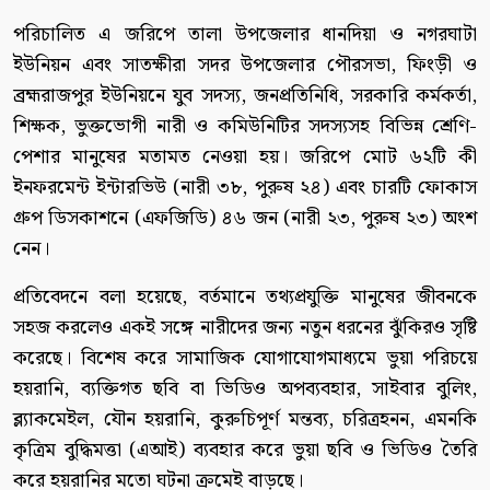
পরিচালিত এ জরিপে তালা উপজেলার ধানদিয়া ও নগরঘাটা
ইউনিয়ন এবং সাতক্ষীরা সদর উপজেলার পৌরসভা, ফিংড়ী ও
ব্রহ্মরাজপুর ইউনিয়নে যুব সদস্য, জনপ্রতিনিধি, সরকারি কর্মকর্তা,
শিক্ষক, ভুক্তভোগী নারী ও কমিউনিটির সদস্যসহ বিভিন্ন শ্রেণি-
পেশার মানুষের মতামত নেওয়া হয়। জরিপে মোট ৬২টি কী
ইনফরমেন্ট ইন্টারভিউ (নারী ৩৮, পুরুষ ২৪) এবং চারটি ফোকাস
গ্রুপ ডিসকাশনে (এফজিডি) ৪৬ জন (নারী ২৩, পুরুষ ২৩) অংশ
নেন।
প্রতিবেদনে বলা হয়েছে, বর্তমানে তথ্যপ্রযুক্তি মানুষের জীবনকে
সহজ করলেও একই সঙ্গে নারীদের জন্য নতুন ধরনের ঝুঁকিরও সৃষ্টি
করেছে। বিশেষ করে সামাজিক যোগাযোগমাধ্যমে ভুয়া পরিচয়ে
হয়রানি, ব্যক্তিগত ছবি বা ভিডিও অপব্যবহার, সাইবার বুলিং,
ব্ল্যাকমেইল, যৌন হয়রানি, কুরুচিপূর্ণ মন্তব্য, চরিত্রহনন, এমনকি
কৃত্রিম বুদ্ধিমত্তা (এআই) ব্যবহার করে ভুয়া ছবি ও ভিডিও তৈরি
করে হয়রানির মতো ঘটনা ক্রমেই বাড়ছে।