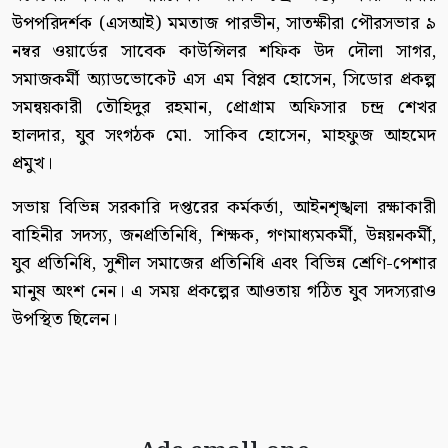
উপপরিদর্শক (এসআই) মমতাজ পারভীন, সাতক্ষীরা পৌরসভার ৯
নম্বর ওয়ার্ডের সাবেক কাউন্সিলর শফিক উদ দৌলা সাগর,
সমাজকর্মী অ্যাডভোকেট এস এম বিপ্লব হোসেন, সিডোর প্রকল্প
সমন্বয়কারী তৌহিদুর রহমান, প্রোগ্রাম অফিসার চন্দ্র শেখর
হালদার, যুব সংগঠক মো. সাকিব হোসেন, মাহফুজ আহমেদ
প্রমুখ।
সভায় বিভিন্ন সরকারি দপ্তরের কর্মকর্তা, আইনশৃঙ্খলা রক্ষাকারী
বাহিনীর সদস্য, জনপ্রতিনিধি, শিক্ষক, গণমাধ্যমকর্মী, উন্নয়নকর্মী,
যুব প্রতিনিধি, সুশীল সমাজের প্রতিনিধি এবং বিভিন্ন শ্রেণি-পেশার
মানুষ অংশ নেন। এ সময় প্রকল্পের আওতায় গঠিত যুব সদস্যরাও
উপস্থিত ছিলেন।