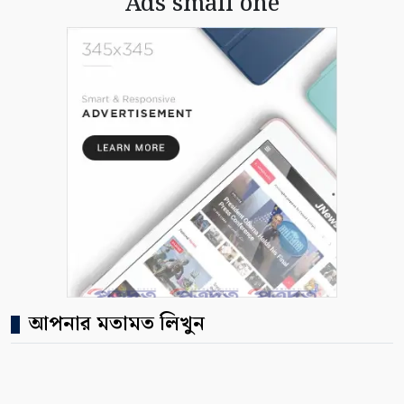
Ads small one
আপনার মতামত লিখুন