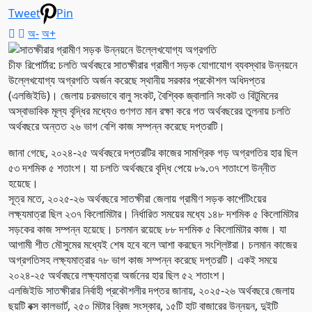
Tweet
Pin
অ-
অ+
চীফ রিপোর্টার: চলতি অর্থবছরে সাতক্ষীরার গ্রামীণ সড়ক যোগাযোগ ব্যবস্থার উন্নয়নে
উল্লেখযোগ্য অগ্রগতি অর্জন করেছে স্থানীয় সরকার প্রকৌশল অধিদপ্তর
(এলজিইডি)। জেলায় চরমভাবে বালু সংকট, বৈশ্বিক জ্বালানি সংকট ও বিটুমিনের
অস্বাভাবিক মূল্য বৃদ্ধির মধ্যেও গুণগত মান রক্ষা করে গত অর্থবছরের তুলনায় চলতি
অর্থবছরে অন্তত ২৬ ভাগ বেশি কাজ সম্পন্ন করেছে দপ্তরটি।
জানা গেছে, ২০২৪-২৫ অর্থবছরে দপ্তরটির কাজের সামগ্রিক গড় অগ্রগতির হার ছিল
৫৩ দশমিক ৫ শতাংশ। যা চলতি অর্থবছরে বৃদ্ধি পেয়ে ৮৯.৩৭ শতাংশে উন্নীত
হয়েছে।
সূত্র মতে, ২০২৫-২৬ অর্থবছরে সাতক্ষীরা জেলায় গ্রামীণ সড়ক কার্পেটিংয়ের
লক্ষ্যমাত্রা ছিল ২৩৭ কিলোমিটার। নির্ধারিত সময়ের মধ্যে ১৪৮ দশমিক ৫ কিলোমিটার
সড়কের কাজ সম্পন্ন হয়েছে। চলমান রয়েছে ৮৮ দশমিক ৫ কিলোমিটার কাজ। যা
আগামী শীত মৌসুমের মধ্যেই শেষ হবে বলে আশা করছেন সংশ্লিষ্টরা। চলমান কাজের
অগ্রগতিসহ লক্ষ্যমাত্রার ৭৮ ভাগ কাজ সম্পন্ন করেছে দপ্তরটি। একই সময়ে
২০২৪-২৫ অর্থবছরে লক্ষ্যমাত্রা অর্জনের হার ছিল ৫২ শতাংশ।
এলজিইডি সাতক্ষীরার নির্বাহী প্রকৌশলীর দপ্তর জানায়, ২০২৫-২৬ অর্থবছরে জেলায়
ছয়টি বক্স কালভার্ট, ২৫০ মিটার ব্রিজ সংস্কার, ১৫টি হাট বাজারের উন্নয়ন, দুইটি