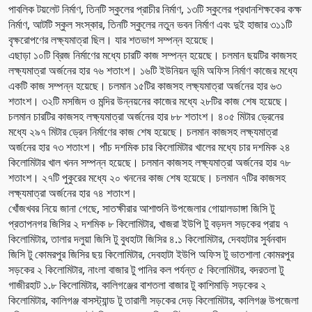
পাবলিক টয়লেট নির্মাণ, তিনটি স্কুলের প্রাচীর নির্মাণ, ১৩টি স্কুলের প্রধানশিক্ষকের কক্ষ
নির্মাণ, আটটি স্কুল সংস্কার, তিনটি স্কুলের নতুন ভবন নির্মাণ এবং দুই হাজার ৩১১টি
বৃক্ষরোপণের লক্ষ্যমাত্রা ছিল। যার শতভাগ সম্পন্ন হয়েছে।
এছাড়া ১০টি ব্রিজ নির্মাণের মধ্যে চারটি কাজ সম্পন্ন হয়েছে। চলমান ছয়টির কাজসহ
লক্ষ্যমাত্রা অর্জনের হার ৭৬ শতাংশ। ১৬টি ইউনিয়ন ভূমি অফিস নির্মাণ কাজের মধ্যে
একটি কাজ সম্পন্ন হয়েছে। চলমান ১৫টির কাজসহ লক্ষ্যমাত্রা অর্জনের হার ৬৩
শতাংশ। ৩২টি মসজিদ ও মন্দির উন্নয়নের কাজের মধ্যে ২৮টির কাজ শেষ হয়েছে।
চলমান চারটির কাজসহ লক্ষ্যমাত্রা অর্জনের হার ৮৮ শতাংশ। ৪০৫ মিটার ড্রেনের
মধ্যে ২৯৭ মিটার ড্রেন নির্মাণের কাজ শেষ হয়েছে। চলমান কাজসহ লক্ষ্যমাত্রা
অর্জনের হার ৭৩ শতাংশ। পাঁচ দশমিক চার কিলোমিটার খালের মধ্যে চার দশমিক ২৪
কিলোমিটার খাল খনন সম্পন্ন হয়েছে। চলমান কাজসহ লক্ষ্যমাত্রা অর্জনের হার ৭৮
শতাংশ। ২৭টি পুকুরের মধ্যে ২০ খননের কাজ শেষ হয়েছে। চলমান ৭টির কাজসহ
লক্ষ্যমাত্রা অর্জনের হার ৭৪ শতাংশ।
খোঁজখবর নিয়ে জানা গেছে, সাতক্ষীরার আশাশুনি উপজেলার গোয়ালডাঙ্গা জিসি টু
প্রতাপনগর জিসির ২ দশমিক ৮ কিলোমিটার, খাজরা ইউপি টু বড়দল সড়কের প্রায় ৭
কিলোমিটার, তালার দলুয়া জিসি টু বুধহাটা জিসির ৪.১ কিলোমিটার, দেবহাটার সুর্বনবাদ
জিসি টু কোমরপুর জিসির ছয় কিলোমিটার, দেবহাটা ইউপি অফিস টু ভাতশালা কোমরপুর
সড়কের ২ কিলোমিটার, নাংলা বাজার টু পানির কল পর্যন্ত ৫ কিলোমিটার, বদরতলা টু
গাজীরহাট ১.৮ কিলোমিটার, কালিগঞ্জের বাশতলা বাজার টু কাশিমাড়ি সড়কের ২
কিলোমিটার, কালিগঞ্জ বাসস্ট্যান্ড টু তারালী সড়কের দেড় কিলোমিটার, কালিগঞ্জ উপজেলা