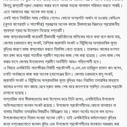
কিন্তু রাস্তাটি দ্রুত মেরামত করার ফলে আমরা সহজে মালামাল পরিবহন করতে পারছি।
এতে আমাদের খরচ অনেক কম হচ্ছে।
একই সাথে নির্ধারিত সময় পেরিয়ে গেলেও কোনো অগ্রগতি অর্জন না হওয়ায় কেবিএস
(খুলনা বাগেরহাট ও সাতক্ষীরা) প্রকল্পের অনেক কাজে ঠিকাদারের বিরুদ্ধে প্রয়োজনীয়
ব্যবস্থা গ্রহণের উদ্যোগ নিয়েছে দপ্তরটি।
কাজ বাস্তবায়নকারী কয়েকটি ঠিকাদারী প্রতিষ্ঠানের মালিকের সাথে কথা বলে জানা যায়,
জেলায় চরমভাবে বালু সংকট, বৈশ্বিক জ্বালানি সংকট ও বিটুমিনের অস্বাভাবিক মূল্য
বৃদ্ধির কারণে কাজ বাস্তবায়ন করতে হিমসিম খেতে হয়েছে। তারপরও কাজের গুণগত
মান রক্ষা করে প্রায় শতাধীক গ্রামীণ সড়কের কাজ শেষ করা হয়েছে। এসব কাজ শেষ
করার ফলে জেলার উন্নয়নসহ গ্রামীণ অর্থনীতি আরও শক্তিশালী হবে।
এ বিষয়ে এলজিইডি সাতক্ষীরার নির্বাহী প্রকৌশলী এ.এস.এম তারিকুল হাসান খান বলেন,
চলতি অর্থবছরে কাজ করা অনেক চ্যালেঞ্জের ছিল। জেলায় চরমভাবে বালু সংকট,
জ্বালানি সংকট ও বিটুমিনের অস্বাভাবিক মূল্য বৃদ্ধির পরও নিয়মিত তদারকির মাধ্যমে
কাজের গুণগত মান বজায় রেখে দ্রুত কাজ শেষ করে জনগণকে স্বস্তি দেওয়ার প্রচেষ্টা
চালানো হয়েছে।
দাপ্তারিক নানা সীমাবদ্ধতার কথা উল্লেখ করে তিনি বলেন, এলজিইডির উপজেলা
অফিসগুলোতে জনবল সংকট রয়েছে। উপজেলা প্রকৌশলীদের কোনো যানবাহন না
থাকায় নিয়মিত তদারকির বিষয়টিও বিঘিœত হয়। কারণ অর্থের অংকে কম হলেও
উপজেলাগুলোতে স্কিম সংখ্যা অনেক বেশি। তাই এলজিইডির কর্মতৎপরতা বৃদ্ধির
জন্য দপ্তরগুলোতে জনবল বৃদ্ধি এবং উপজেলা প্রকৌশলীদের যানবাহন সরবরাহ করা