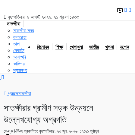
বৃহস্পতিবার, ৬ আগস্ট ২০২৬, ২১ শ্রাবণ ১৪৩৩
সাতক্ষীরা
সাতক্ষীরা সদর
কলারোয়া
তালা
বিনোদন
শিক্ষা
খেলাধুলা
জাতীয়
খুলনা
যশোর
দেবহাটা
আশাশুনি
কালিগঞ্জ
শ্যামনগর
প্রচ্ছদ
সাতক্ষীরা
সাতক্ষীরার গ্রামীণ সড়ক উন্নয়নে
উল্লেখযোগ্য অগ্রগতি
ডেস্ক নিউজ
প্রকাশিত: বৃহস্পতিবার, ২৫ জুন, ২০২৬, ১২:২১ পূর্বাহ্ণ