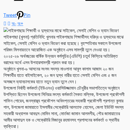
Tweet
Pin
অ-
অ+
পাইকগাছা (খুলনা) প্রতিনিধি: খুলনার পাইকগাছায় শিক্ষার্থীসহ দরিদ্র ও দুস্থদের মাঝে
সাইকেল, সেলাই মেশিন ও ভ্যান বিতরণ করা হয়েছে। বৃহস্পতিবার সকালে উপজেলা
পরিষদ মিলনায়তনে আয়োজিত এক অনুষ্ঠানে এসব সামগ্রী তুলে দেওয়া হয়।
২০২৫-২৬ অর্থবছরের বার্ষিক উন্নয়ন কর্মসূচির (এডিপি) চতুর্থ কিস্তির অতিরিক্ত
বরাদ্দের অর্থে এসব উপহারসামগ্রী প্রদান করা হয়।
অনুষ্ঠানে খুলনা-৬ আসনের সংসদ সদস্য মাওলানা আবুল কালাম আজাদ ২০ জন
শিক্ষার্থীর হাতে বাইসাইকেল, ২০ জন দুস্থ নারীর হাতে সেলাই মেশিন এবং ৫ জন
অসচ্ছল ভ্যানচালকের হাতে নতুন ভ্যান তুলে দেন।
উপজেলা নির্বাহী কর্মকর্তা (ইউএনও) ওয়াসিউজ্জামান চৌধুরীর সভাপতিত্বে অনুষ্ঠানে
উপস্থিত ছিলেন উপজেলা সিনিয়র মৎস্য কর্মকর্তা সৈকত মল্লিক, উপজেলা প্রকৌশলী
শাফিন শোয়েব, জনস্বাস্থ্য প্রকৌশল অধিদপ্তরের সহকারী প্রকৌশলী প্রশান্ত কুমার
পাল, উপজেলা জামায়াতে ইসলামীর সেক্রেটারি আলতাফ হোসেন, জেলা ইউনিট সদস্য
সহকারী অধ্যাপক আবদুস মোমিন সানা, মোর্তজা জামান আলমগীর, পৌর জামায়াতের
আমীর আসাদুল হক ও সেক্রেটারি মিজানুর রহমানসহ প্রশাসনের কর্মকর্তা ও স্থানীয়
ব্যক্তিরা।