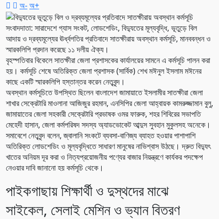
অ-
অ+
সংবাদদাতা: সারাদেশে গ্যাস সংকট, লোডশেডিং, বিদ্যুতের মূল্যবৃদ্ধি, ভূতুড়ে বিল
আদায় ও দ্রব্যমূল্যের ঊর্ধ্বগতির প্রতিবাদে সাতক্ষীরায় অবস্থান কর্মসূচি, মানববন্ধন ও
স্মারকলিপি প্রদান করেছে ১১ দলীয় ঐক্য।
বৃহস্পতিবার বিকেলে সাতক্ষীরা জেলা প্রশাসকের কার্যালয়ের সামনে এ কর্মসূচি পালন করা
হয়। কর্মসূচি শেষে অতিরিক্ত জেলা প্রশাসক (সার্বিক) শেখ মঈনুল ইসলাম মঈনের
কাছে একটি স্মারকলিপি হস্তান্তর করেন নেতৃবৃন্দ।
অবস্থান কর্মসূচিতে উপস্থিত ছিলেন বাংলাদেশ জামায়াতে ইসলামীর সাতক্ষীরা জেলা
শাখার সেক্রেটারি মাওলানা আজিজুর রহমান, এনসিপির জেলা আহ্বায়ক কামরুজ্জামান বুলু,
জামায়াতের জেলা সহকারী সেক্রেটারি প্রভাষক ওমর ফারুক, শহর শিবিরের সভাপতি
মেহেদী হাসান, জেলা কর্মপরিষদ সদস্য অ্যাডভোকেট আব্দুস সুবহান মুকুলসহ অনেকে।
সমাবেশে নেতৃবৃন্দ বলেন, জ্বালানি সংকটে ব্যবসা-বাণিজ্য ব্যাহত হওয়ার পাশাপাশি
অতিরিক্ত লোডশেডিং ও মূল্যবৃদ্ধিতে সাধারণ মানুষের নাভিশ্বাস উঠছে। দ্রুত বিদ্যুৎ
খাতের অনিয়ম দূর করা ও নিত্যপ্রয়োজনীয় পণ্যের বাজার নিয়ন্ত্রণে কার্যকর পদক্ষেপ
নেওয়ার দাবি জানানো হয় কর্মসূচি থেকে।
পাইকগাছায় শিক্ষার্থী ও দুস্থদের মাঝে
সাইকেল, সেলাই মেশিন ও ভ্যান বিতরণ