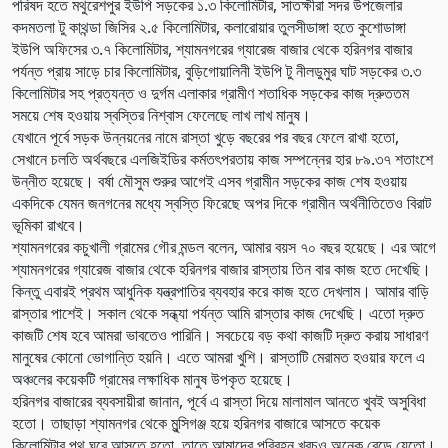
পরিষদ হতে মথুরেশপুর ইউপি সড়কের ১.৩ কিলোমিটার, সাতক্ষীরা সদর উপজেলার
কদমতলা টু কাথন্ডা জিসির ২.৫ কিলোমিটার, কলারোয়ার তুলসীডাঙ্গা হতে কুশোডাঙ্গা
ইউপি অফিসের ৩.৭ কিলোমিটার, শ্যামনগরের গ্যারেজ বাজার থেকে হরিনগর বাজার
পর্যন্ত প্রায় সাড়ে চার কিলোমিটার, বুড়িগোয়ালিনী ইউপি টু নীলডুমুর ঘাট সড়কের ৩.৩
কিলোমিটার সহ প্রত্যন্ত ও দুর্গম এলাকার গ্রামীণ শতাধিক সড়কের কাজ দ্রুততম
সময়ে শেষ হওয়ায় স্বস্তির নিশ্বাস ফেলেছে লাখ লাখ মানুষ।
যেখানে পূর্বে সড়ক উন্নয়নের নামে রাস্তা খুড়ে বছরের পর বছর ফেলে রাখা হতো,
সেখানে চলতি অর্থবছরে এলজিইডির কর্মতৎপরতায় কাজ সম্পন্নের হার ৮৯.৩৭ শতাংশে
উন্নীত হয়েছে। বর্ষা মৌসুম শুরুর আগেই এসব গ্রামীন সড়কের কাজ শেষ হওয়ায়
একদিকে যেমন জনগনের মধ্যে স্বস্তি ফিরেছে অপর দিকে গ্রামীন অর্থনীতিতেও বিরাট
ভূমিকা রাখবে।
শ্যামনগরের কচুখালী গ্রামের গৌর মন্ডল বলেন, আমার বয়স ৭০ বছর হয়েছে। এর আগে
শ্যামনগরের গ্যারেজ বাজার থেকে হরিনগর বাজার রাস্তায় তিন বার কাজ হতে দেখেছি।
কিন্তু এবারই প্রথম আধুনিক যন্ত্রপাতির ব্যবহার করে কাজ হতে দেখলাম। আমার বাড়ি
রাস্তার পাশেই। সকাল থেকে সন্ধ্যা পর্যন্ত আমি রাস্তার কাজ দেখেছি। এতো দ্রুত
কাজটি শেষ হবে আমরা ভাবতেও পারিনি। সবচেয়ে বড় কথা কাজটি দ্রুত করায় সাধারণ
মানুষের কোনো ভোগান্তি হয়নি। এতে আমরা খুশি। রাস্তাটি মেরামত হওয়ার ফলে এ
অঞ্চলের কয়েকটি গ্রামের লক্ষাধিক মানুষ উপকৃত হয়েছে।
হরিনগর বাজারের ব্যবসায়ীরা জানান, পূর্বে এ রাস্তা দিয়ে মালামাল আনতে খুবই অসুবিধা
হতো। তাছাড়া শ্যামনগর থেকে মুন্সিগঞ্জ হয়ে হরিনগর বাজারে আসতে কয়েক
কিলোমিটার পথ ঘুরে আসতে হতো, তাতে আমাদের পরিবহন খরচও অনেক বেড়ে যেতো।