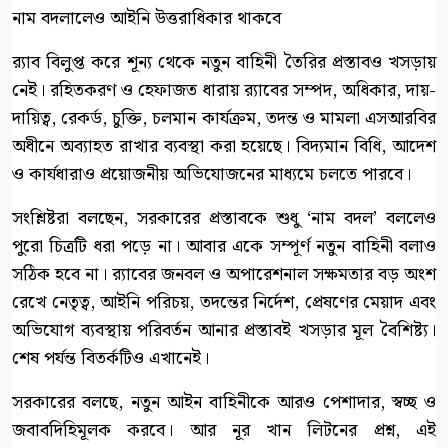
নাম বদলালেও আইনি উত্তরাধিকার থাকবে
র‍্যাব বিলুপ্ত করে শূন্য থেকে নতুন বাহিনী তৈরির প্রস্তাবও খসড়ায়
নেই। রহিতকরণ ও হেফাজত ধারায় র‍্যাবের সম্পদ, অধিকার, দায়-
দায়িত্ব, রেকর্ড, চুক্তি, চলমান কার্যক্রম, তদন্ত ও মামলা এসআরবির
অধীনে অব্যাহত রাখার ব্যবস্থা করা হয়েছে। বিদ্যমান বিধি, আদেশ
ও কার্যধারাও প্রয়োজনীয় অভিযোজনের মাধ্যমে চলতে পারবে।
সংশ্লিষ্টরা বলছেন, সরকারের প্রস্তাবকে শুধু ‘নাম বদল’ বললেও
পুরো চিত্রটি ধরা পড়ে না। আবার একে সম্পূর্ণ নতুন বাহিনী বলাও
সঠিক হবে না। র‍্যাবের জনবল ও অপারেশনাল সক্ষমতার বড় অংশ
রেখে নেতৃত্ব, আইনি পরিচয়, তদন্তের নির্দেশ, প্রেষণের মেয়াদ এবং
অভিযোগ ব্যবস্থায় পরিবর্তন আনার প্রস্তাবই খসড়ার মূল বৈশিষ্ট্য।
শেষ পর্যন্ত বিতর্কটিও এখানেই।
সরকারের বলছে, নতুন আইন বাহিনীকে আরও পেশাদার, স্বচ্ছ ও
জবাবদিহিমূলক করবে। আর নূর খান লিটনের প্রশ্ন, এই