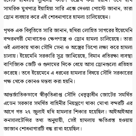
হলেও হামলার সুনির্দিষ্ট কারণ উল্লেখ করা হয়নি। তবে হুথি
সামরিক মুখপাত্র ইয়াহিয়া সারি এক্সে দেওয়া পোস্টে জানান, তারা
ড্রোন ব্যবহার করে এই শোধনাগারে হামলা চালিয়েছেন।
পৃথক এক বিবৃতিতে সারি জানান, হুথিরা লোহিত সাগরের ইয়েমেনি
বন্দরনগরী মোখাতেও ক্ষেপণাস্ত্র ও ড্রোন হামলা চালিয়েছে। তারা
ওই এলাকায় থাকা সৌদি সেনা ও অস্ত্রের ডিপো লক্ষ্য করে হামলা
চালায়। ইয়েমেনি সরকারি সূত্র জানিয়েছে, বিমান প্রতিরক্ষা ব্যবস্থা
বাণিজ্যিক জেটি ও গুদামের দিকে ধেয়ে আসা ড্রোনগুলো প্রতিহত
করেছে। তবে ইয়েমেনে এ ধরনের হামলার বিষয়ে সৌদি সরকারের
পক্ষ থেকে কোনও মন্তব্য করা হয়নি।
আন্তর্জাতিকভাবে স্বীকৃতিপ্রাপ্ত সৌদি নেতৃত্বাধীন জোটের সমর্থিত
এডেন সরকার সমর্থিত বাহিনীর নিয়ন্ত্রণে থাকা মোখা বন্দরটি এর
আগে গত ২৭ জুলাই হুথি হামলার শিকার হয়েছিল। আইআইআর
কনসালটেন্সির তথ্য অনুযায়ী, সেই হামলায় ক্ষতিগ্রস্ত হওয়ায়
জাজান শোধনাগারটি বন্ধ রাখা হয়েছিল।