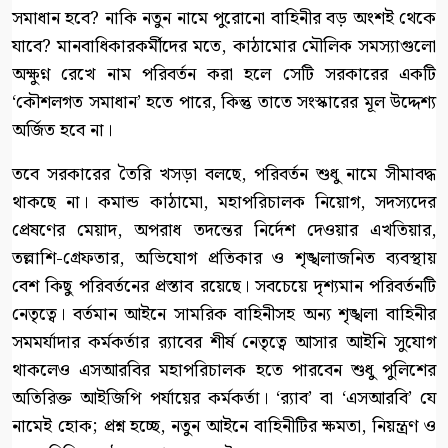
সমাধান হবে? নাকি নতুন নামে পুরোনো বাহিনীর বড় অংশই থেকে
যাবে? মানবাধিকারকর্মীদের মতে, কাঠামোর মৌলিক সমস্যাগুলো
অক্ষুণ্ন রেখে নাম পরিবর্তন করা হলে সেটি সরকারের একটি
‘কৌশলগত সমাধান’ হতে পারে, কিন্তু তাতে সংস্কারের মূল উদ্দেশ্য
অর্জিত হবে না।
তবে সরকারের তৈরি খসড়া বলছে, পরিবর্তন শুধু নামে সীমাবদ্ধ
থাকছে না। কমান্ড কাঠামো, মহাপরিচালক নিয়োগ, সদস্যদের
প্রেষণের মেয়াদ, অপরাধ তদন্তের নির্দেশ দেওয়ার এখতিয়ার,
তল্লাশি-গ্রেফতার, অভিযোগ প্রতিকার ও শৃঙ্খলাজনিত ব্যবস্থায়
বেশ কিছু পরিবর্তনের প্রস্তাব রয়েছে। সবচেয়ে দৃশ্যমান পরিবর্তনটি
নেতৃত্বে। বর্তমান আইনে সামরিক বাহিনীসহ অন্য শৃঙ্খলা বাহিনীর
সমমর্যাদার কর্মকর্তার র‍্যাবের শীর্ষ নেতৃত্বে আসার আইনি সুযোগ
থাকলেও এসআরবির মহাপরিচালক হতে পারবেন শুধু পুলিশের
অতিরিক্ত আইজিপি পর্যায়ের কর্মকর্তা। ‘র‍্যাব’ বা ‘এসআরবি’ যে
নামেই হোক; প্রশ্ন হচ্ছে, নতুন আইনে বাহিনীটির ক্ষমতা, নিয়ন্ত্রণ ও