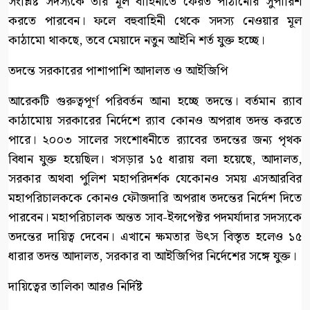
সংশ্লিষ্ট সদস্যকে তার মূল বাহিনীতে ফেরত পাঠানোর সুপারিশ
করতে পারবেন। ফলে বহুবাহিনী থেকে সদস্য নেওয়ার মূল
কাঠামো থাকছে, তবে মেয়াদে নতুন আইনি শর্ত যুক্ত হচ্ছে।
তদন্তে সরকারের পাশাপাশি আদালত ও আইজিপি
আরেকটি গুরুত্বপূর্ণ পরিবর্তন আনা হচ্ছে তদন্তে। বর্তমান র‍্যাব
কাঠামোয় সরকারের নির্দেশে র‍্যাব কোনও অপরাধ তদন্ত করতে
পারে। ২০০৩ সালের সংশোধনীতে র‍্যাবের তদন্তের জন্য পৃথক
বিধান যুক্ত হয়েছিল। খসড়ার ১৫ ধারায় বলা হয়েছে, আদালত,
সরকার অথবা পুলিশ মহাপরিদর্শক যেকোনও সময় এসআরবির
মহাপরিচালককে কোনও ফৌজদারি অপরাধ তদন্তের নির্দেশ দিতে
পারবেন। মহাপরিচালক অন্তত সাব-ইন্সপেক্টর পদমর্যাদার সদস্যকে
তদন্তের দায়িত্ব দেবেন। এখানে ক্ষমতার উৎস বিস্তৃত হলেও ১৫
ধারার তদন্ত আদালত, সরকার বা আইজিপির নির্দেশের সঙ্গে যুক্ত।
দায়িত্বের তালিকা আরও নির্দিষ্ট