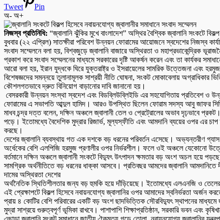
Tweet
Pin
অ-
অ+
নিজস্ব প্রতিনিধি:
“জ্বালানি ঝুঁকির মুখে বাংলাদেশ” অস্থির বৈশ্বিক জ্বালানি সংকটে বিকল্
বুধবার (২২ এপ্রিল) সাতক্ষীরা পরিবেশ উন্নয়ন ফোরামের আয়োজনে স্বদেশের নিজস্ব কার্য
সংবাদ সম্মেলনে বলা হয়, বিশ্বজুড়ে জ্বালানি বাজারে অস্থিরতা ও মহাপ্রভাকেন্দ্রিক ভূর
প্রকাশ করে সংবাদ সম্মেলনের মাধ্যমে সরকারের দৃষ্টি আকর্ষন করেন এবং তা কার্যকর সমা
আরো বলা হয়, ইরান যুদ্ধকে ঘিরে যুক্তরাষ্ট্র ও ইসরায়েলের সামরিক উত্তেজনা এবং হরমুজ
বিশেষজ্ঞদের সমন্নয়ে তুলানামূলক সাশ্রয়ী নীতি ঘোষনা, সংকট মোকাবেলায় অগ্রাধিকার ভিত্
কৌশলগতভাবে দ্রুত বিনিয়োগ বাড়ানোর দাবি জানানো হয়।
বেসরকারী উন্নয়ন সংস্থা স্বদেশ এবং বিডব্লিউব্লিইডি এর সহযোগিতায় প্রতিবেশ ও উন্নয়
ফোরামের এ সভাপতি আব্দুল হামিদ। আরও উপস্থিত ছিলেন ফোরাম সদস্য আবু জাফর সিদ
মাধব চন্দ্র দত্ত বলেন, দক্ষিন অঞ্চলে জ্বালানী তেল ও প্রেট্রোলের অভাব দৃঢ়ভাবে প্র
পড়ে। ইতোমধ্যে বৈদেশিক মুদ্রার রিজার্ভ, মূল্যস্ফীতি এবং আমদানি ব্যয়ের ওপর এর চাপ 
করছে।
দেশের জ্বালানি ব্যবস্থায় গত এক দশকে বড় ধরনের পরিবর্তন এসেছে। অভ্যন্তরীণ গ্
অর্ধেকের বেশি এলপিজি হরমুজ প্রণালীর ওপর নির্ভরশীল। ফলে ওই অঞ্চলে যেকোনো উত্ত
বর্তমানে দক্ষিন অঞ্চলে জ্বালানী সংকটে বিদ্যুৎ উৎপাদন ক্ষমতার বড় অংশ অচল হয়ে পড়ছে 
সামগ্রিক অর্থনীতিতে বড় ধরনের ধাক্কা আসবে। প্রতিবছর আমদের জ্বালানি আমদানিতে দী
দামের অস্থিরতা দেশের
অর্থনৈতিক স্থিতিশীলতার জন্য বড় হুমকি হয়ে দাঁড়িয়েছে। ইতোমধ্যে এলএনজি ও তেলের দ
এই প্রেক্ষাপটে বিকল্প হিসেবে নবায়নযোগ্য জ্বালানির ওপর আমাদের স্বনির্ভরতা অর্জন ক
প্রায় ৪ কোটির বেশি পরিবারের একটি বড় অংশ ছাদভিত্তিক সৌরবিদ্যুৎ স্থাপনের মাধ্যমে
মুদ্রা সাশ্রয়ে গুরুত্বপূর্ণ ভূমিকা রাখবে। পাশাপাশি শিক্ষাপ্রতিষ্ঠান, সরকারি ভবন এবং 
এছাড়া জ্বালানি সংকট সমাধানে জাতীয় ঐকমত্য গড়ে তোলা, নবায়নযোগ্য জ্বালানির যন্ত্রপাত