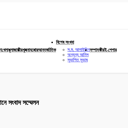
বিশেষ সংখ্যা
স.ম. আলাউদ্দিন
ষা
খেলাধুলা
জাতীয়
খুলনা
যশোর
আন্তর্জাতিক
সম্পাদকীয়
ই-পেপার
অন্যন্য আনিস
সুভাশিত সুভাষ
ানে সংবাদ সম্মেলন