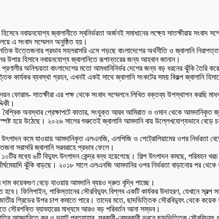
প হিসেবে নবায়নযোগ্য জ্বালানীতে স্বনির্ভরতা অর্জনই সমাধানের লক্ষ্যে সাতক্ষীরায় সংবাদ সম
ালয়ে এ সংবাদ সম্মেলন অনুষ্ঠিত হয়।
াজনৈতিক উত্তেজনার প্রভাব সহলরাসরি এসে পড়ছে বাংলাদেশের অর্থনীতি ও জ্বালানি নিরাপত্ত
ধানের উপায় হিসাবে নবায়নযোগ্য জ্বালানিতে রূপান্তরের জন্য আহবান জানান।
 প্রণালীর অনিশ্চয়তা বাংলাদেশের মতো আমধানিনির্ভর দেশের জন্য বড় ধরনের ঝুঁকি তৈরি করেছ
তিক কার্যকর ব্যবস্থা গ্রহন, এখনই একই সাথে জ্বালানি সংকটের সময় বিকল্প জ্বালানি হিসা
ন ফোরাম- সাতক্ষীরা এর পক্ষ থেকে সংবাদ সম্মেলনে লিখিত বক্তব্য উপস্থাপন করছি মাধব চ
্দিকী।
কট। বৈশ্বিক অবস্থার প্রেক্ষাপটে কাতার, সংযুক্ত আরব আমিরাত ও ওমান থেকে আমদানিকৃত জ্
স্পষ্ট হয়ে উঠেছে। ২০২৬ সালের শুরুতেই জ্বালানি আমদানি বায় উল্লেখযোগ্যভাবে বেড়ে চলত
যাস উৎপাদন কমে যাওয়ায় আমদানিকৃত এলএনজি, এলপিজি ও পেট্রোলিয়ামের ওপর নির্ভরতা 
েজনা সরাসরি জ্বালানি সরবরাহে প্রভাব ফেলে।
১০টির মধ্যে ৬টি বিদ্যুৎ উৎপাদন কেন্দ্র বন্ধ হয়েগেছে। শিল্প উৎপাদন কমছে, পরিবহন খরচ 
র্ঘমেয়াদি ঝুঁকি বাড়ছে। ২০১৮ সালে এলএনজি আমদানির ওপর নির্ভরতা বাড়ানোর পর থেকে ব
াম কয়েকগুণ বেড়ে যাওয়ায় আমদানি ব্যয়ও দ্রুত বৃদ্ধি পাচ্ছে।
রতে হবে। ফিলিপাইন, পাকিস্তানের সৌরবিদ্যুৎ বিপ্লব একটি কার্যকর উদাহরণ, যেখানে স্বল্
 জাতীয় গ্রিডের উপর চাপ কমাতে পারে। তাদের মতে, ছাদভিত্তিক সৌরবিদ্যুৎ থেকে কয়েক হ
কৃষিখাতে সৌরশক্তি ব্যাবহারের মাধ্যমে আরও বড় পরিবর্তন আনা সম্ভব।
ির আমদানিতে কর ও ভ্যাট প্রত্যাহার, সরকারী-বেসরকারী ভবনে ছাদভিত্তিক সৌরবিদ্যুৎ কর্ম