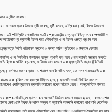
্মেলন অনুষ্ঠিত হয়েছে।
ায়। যা সকল স্তরে উদ্বেষ সৃষ্টি করেছে, সৃষ্টি করেছে অস্থিরতা। এই বিষয়ে উদ্বেগে
ে। এই পরিস্থিতি মোকাবিলায় মাননীয় প্রধানমন্ত্রীর নেতৃত্বে বিভিন্ন তরের পেশাজীবি ও
বে নবায়ানোযাগ্য জ্বালানী বিশেষ করে সৌরশক্তি ওপর বিশেষ গুরুত্ব প্রধান করে
ন্দ্র দত্ত নির্বাহি পরিচালক স্বদেশ ও সদস্য সচিব প্রতিবেশ ও উন্নয়ন ফোরাম,
বালানিয় ওপর নির্ভরশীল বাংলাদেশ হরমুজ প্রণালী বন্ধ হয়ে গেলে সরাসরি সরবরাহ সংকটে
ি হিসাবের ঘাটতি বাড়ায়েজ, যা টাকার মান কমানো এবং মূল্যস্ফীতি বাড়ার ঝুঁকি তৈরি
বেড়েছে। বর্তমানে দেশের প্রায় ৮০ শতাংশ অপরিশোধিত তেল, ৬৫ শতাংশ এলএনজি এবং
বাড়ছে এবং কৃষিতে সেচব্যবস্থা বিঘ্নিত হচ্ছে। জ্বালানি সংকট দীর্ঘায়িত হলে তা
াংলাদেশ একটি ব্যয়বহুল জ্বালানি কাঠামোর মধ্যে আটকে গেছে। আন্তর্জাতিক বাজারে
প সময়ে ব্যাপক সৌরবিদ্যুৎ স্থাপন করে আমদানি নির্ভরল কমানো সম্ভব হয়েছে। বাংলাদেশেও
াজার মেগাওয়াট বিদ্যুৎ উৎপাদন সম্ভব যা জ্বালানি আমদানি কমানোর পাশাপাশি বৈদেশিক
সূচি বাস্তবায়ন, কৃষি কাজে সৌরচালিত সেচ পাম্প বৃদ্ধি, গণপরিবহনে বৈদ্যুতিক যান চালু