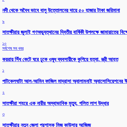
নদী থেকে অবৈধ ভাবে বালু উত্তোলনের দায়ে ৫০ হাজার টাকা জরিমানা
৯
সাতক্ষীরায় জুলাই গণঅভ্যুত্থানের দ্বিতীয় বার্ষিকী উপলক্ষে জামায়াতের বি
১০
সর্বশেষ সব খবর
কয়রায় সিঁধ কেটে ঘরে ঢুকে ওষুধ ব্যবসায়ীকে কুপিয়ে হত্যা, স্ত্রী আহত
১
পাটকেলঘাটা আল-আমিন ফাজিল মাদ্রাসা অ্যালামনাই অ্যাসোসিয়েশনের ঈদ 
২
সাতক্ষীরা শহরে এক নারীর অস্বাভাবিক মৃত্যু, গলিত লাশ উদ্ধার
৩
সাতক্ষীরার নতুন জেলা প্রশাসক মিজ কাউসার আজিজ