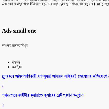
এবং নবায়নযোগ্য খাতে বিনিয়োগ বাড়ানোর জন্য স্বল্প সুদে ঋনের হার বাড়ানো। এছাড়া জ্বাল
Ads small one
আপনার মতামত লিখুন
সর্বশেষ
জনপ্রিয়
সুন্দরবনে আত্মসমর্পণকারী বনদস্যুরা আবারও সক্রিয়? জেলেদের অভিযোগে
১
শ্যামনগরে ফাইটার ক্যারাতে ক্লাবের বেল্ট প্রদান অনুষ্ঠান
২