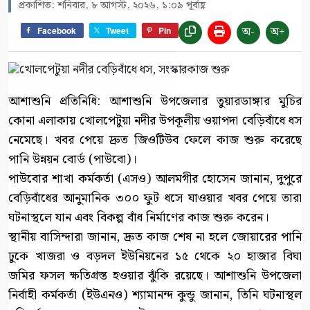
প্রকাশিত: শনিবার, ৮ আগস্ট, ২০২৬, ১:০৯ পূর্বাহ্ণ
অ-
অ+
Facebook
Tweet
Pin
আশাশুনি প্রতিনিধি: আশাশুনি উপজেলার তুয়ারডাঙ্গার মুচির
কোনা এলাকায় খোলপেটুয়া নদীর উপকূলীয় ওয়াপদা বেড়িবাঁধে ধস
নেমেছে। খবর পেয়ে দ্রুত জিওটিউব ফেলে কাজ শুরু করেছে
পানি উন্নয়ন বোর্ড (পাউবো)।
পাউবোর শাখা কর্মকর্তা (এসও) আলমগীর হোসেন জানান, দুপুরে
বেড়িবাঁধের আনুমানিক ৩০০ ফুট ধসে যাওয়ার খবর পেয়ে তারা
ঘটনাস্থলে যান এবং বিকল্প বাঁধ নির্মাণের কাজ শুরু করেন।
স্থানীয় বাসিন্দারা জানান, দ্রুত কাজ শেষ না হলে জোয়ারের পানি
ঢুকে খাজরা ও বড়দল ইউনিয়নের ১৫ থেকে ২০ হাজার বিঘা
জমির ফসল ক্ষতিগ্রস্ত হওয়ার ঝুঁকি রয়েছে। আশাশুনি উপজেলা
নির্বাহী কর্মকর্তা (ইউএনও) শ্যামানন্দ কুন্ডু জানান, তিনি ঘটনাস্থল