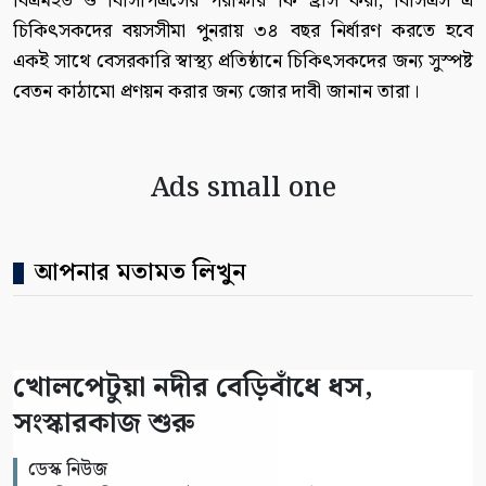
বিএমইউ ও বিসিপিএসের পরীক্ষার ফি হ্রাস করা, বিসিএস এ
চিকিৎসকদের বয়সসীমা পুনরায় ৩৪ বছর নির্ধারণ করতে হবে
একই সাথে বেসরকারি স্বাস্থ্য প্রতিষ্ঠানে চিকিৎসকদের জন্য সুস্পষ্ট
বেতন কাঠামো প্রণয়ন করার জন্য জোর দাবী জানান তারা।
Ads small one
আপনার মতামত লিখুন
খোলপেটুয়া নদীর বেড়িবাঁধে ধস,
সংস্কারকাজ শুরু
ডেস্ক নিউজ