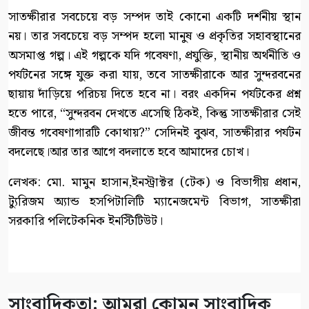
সাতক্ষীরার সবচেয়ে বড় সম্পদ তাই কোনো একটি দর্শনীয় স্থান
নয়। তার সবচেয়ে বড় সম্পদ হলো মানুষ ও প্রকৃতির সহাবস্থানের
অসমাপ্ত গল্প। এই গল্পকে যদি গবেষণা, প্রযুক্তি, স্থানীয় অর্থনীতি ও
পর্যটনের সঙ্গে যুক্ত করা যায়, তবে সাতক্ষীরাকে আর সুন্দরবনের
ছায়ায় দাঁড়িয়ে পরিচয় দিতে হবে না। বরং একদিন পর্যটকের প্রশ্ন
হতে পারে, “সুন্দরবন দেখতে এসেছি ঠিকই, কিন্তু সাতক্ষীরার সেই
জীবন্ত গবেষণাগারটি কোথায়?” সেদিনই বুঝব, সাতক্ষীরার পর্যটন
বদলেছে।আর তার আগে বদলাতে হবে আমাদের চোখ।
লেখক: মো. মামুন হাসান,ইনস্ট্রাক্টর (টেক) ও বিভাগীয় প্রধান,
ট্যুরিজম অ্যান্ড হসপিটালিটি ম্যানেজমেন্ট বিভাগ, সাতক্ষীরা
সরকারি পলিটেকনিক ইনস্টিটিউট।
সাংবাদিকতা: আমরা কোমন সাংবাদিক