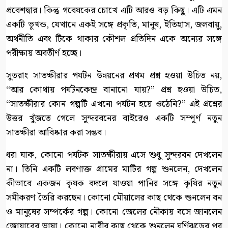
প্রবেশদ্বার। কিন্তু গবেষকের চোখে এটি আরও বড় কিছু। এটি এমন
একটি ভূখন্ড, যেখানে একই সঙ্গে প্রকৃতি, মানুষ, ইতিহাস, জলবায়ু,
অর্থনীতি এবং টিকে থাকার কৌশল প্রতিদিন একে অন্যের সঙ্গে
পরীক্ষায় অবতীর্ণ হচ্ছে।
সুতরাং সাতক্ষীরার পর্যটন উন্নয়নের প্রথম প্রশ্ন হওয়া উচিত নয়,
“আর কোথায় পর্যটনকেন্দ্র বানানো যায়?” প্রশ্ন হওয়া উচিত,
“সাতক্ষীরার কোন গল্পটি এখনো পর্যটন হয়ে ওঠেনি?” এই প্রশ্নের
উত্তর খুঁজতে গেলে সুন্দরবনের বাইরেও একটি সম্পূর্ণ নতুন
সাতক্ষীরা আবিষ্কার করা সম্ভব।
ধরা যাক, কোনো পর্যটক সাতক্ষীরায় এসে শুধু সুন্দরবন দেখলেন
না। তিনি একটি লবণাক্ত গ্রামের মাটির গল্প শুনলেন, দেখলেন
কীভাবে একজন কৃষক বদলে যাওয়া পানির সঙ্গে কৃষির নতুন
সমীকরণ তৈরি করছেন। কোনো মৌয়ালের কাছ থেকে শুনলেন বন
ও মানুষের সম্পর্কের গল্প। কোনো জেলের নৌকায় বসে জানলেন
জোয়ারের ভাষা। কোনো নারীর কাছ থেকে শুনলেন ঘূর্ণিঝড়ের পর