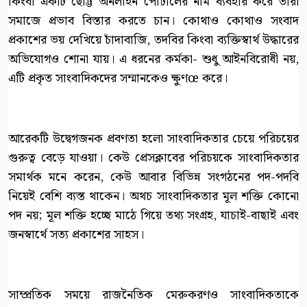
কিংবা একটি ছোট্ট অনলাইন পোর্টালের নাম ব্যবহার করে তারা
সমাজে প্রভাব বিস্তার করতে চান। কোথাও কোথাও সংবাদ
প্রকাশের ভয় দেখিয়ে চাঁদাবাজি, তদবির কিংবা ব্যক্তিস্বার্থ উদ্ধারের
অভিযোগও শোনা যায়। এ ধরনের কর্মকা- শুধু আইনবিরোধী নয়,
এটি প্রকৃত সাংবাদিকদের সম্মানকেও ক্ষুণœ করে।
আরেকটি উদ্বেগজনক প্রবণতা হলো সাংবাদিকতার চেয়ে পরিচয়ের
গুরুত্ব বেড়ে যাওয়া। কেউ প্রেসক্লাবের পরিচয়কে সাংবাদিকতার
সমার্থক মনে করেন, কেউ আবার বিভিন্ন সংগঠনের পদ-পদবি
নিয়েই বেশি ব্যস্ত থাকেন। অথচ সাংবাদিকতার মূল শক্তি কোনো
পদ নয়; মূল শক্তি হচ্ছে মাঠে গিয়ে তথ্য সংগ্রহ, যাচাই-বাছাই এবং
জনস্বার্থে সত্য প্রকাশের সাহস।
সাম্প্রতিক সময়ে রাজনৈতিক মেরুকরণও সাংবাদিকতাকে