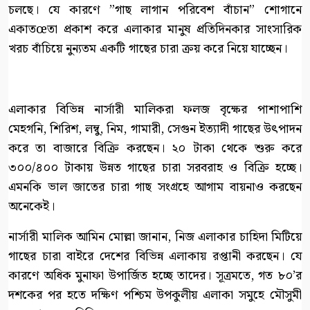
চলছে। যে কারণে ”গাছ লাগান পরিবেশ বাঁচান” শোগানে
একাতœতা প্রকাশ করে এলাকার মানুষ প্রতিদিনকার সাংসারিক
খরচ বাঁচিয়ে নুন্যতম একটি গাছের চারা ক্রয় করে নিয়ে যাচ্ছেন।
এলাকার বিভিন্ন নার্সারী মালিকরা ফলজ বৃক্ষের পাশাপাশি
মেহগনি, শিরিশ, লম্বু, নিম, গামারী, সেগুন ইত্যাদী গাছের উৎপাদন
করে তা বাজারে বিক্রি করছেন। ২০ টাকা থেকে শুরু করে
৩০০/৪০০ টাকায় উন্নত গাছের চারা সরবরাহ ও বিক্রি হচ্ছে।
এমনকি ভাল জাতের চারা গাছ সংগ্রহে আগাম বায়নাও করছেন
অনেকেই।
নার্সারী মালিক আমিন মোল্লা জানান, নিজ এলাকার চাহিদা মিটিয়ে
গাছের চারা বাইরে দেশের বিভিন্ন এলাকায় রপ্তানী করছেন। যে
কারণে অধিক মুনাফা উপার্জিত হচ্ছে তাদের। সূত্রমতে, গত ৮০’র
দশকের পর হতে দক্ষিণ পশ্চিম উপকুলীয় এলাকা সমুহে মৌসুমী