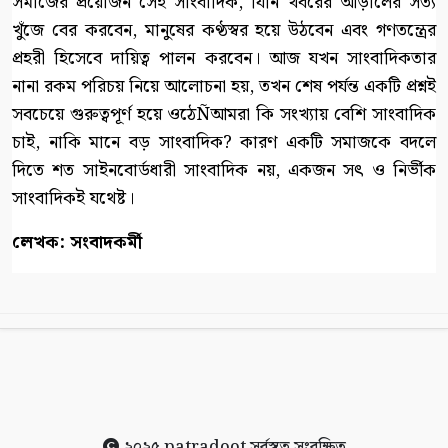
সমাজের প্রয়োজন সেই সাংবাদিক, যিনি খবরের আড়ালের সত্য
খুঁজে বের করবেন, মানুষের কণ্ঠস্বর হয়ে উঠবেন এবং গণতন্ত্রের
প্রহরী হিসেবে দায়িত্ব পালন করবেন। আজ যখন সাংবাদিকতার
নানা রকম পরিচয় নিয়ে আলোচনা হয়, তখন শেষ পর্যন্ত একটি প্রশ্নই
সবচেয়ে গুরুত্বপূর্ণ হয়ে ওঠেÑআমরা কি সংখ্যায় বেশি সাংবাদিক
চাই, নাকি মানে বড় সাংবাদিক? কারণ একটি সমাজকে বদলে
দিতে শত সাইনবোর্ডধারী সাংবাদিক নয়, একজন সৎ ও নির্ভীক
সাংবাদিকই যথেষ্ট।
লেখক: সংবাদকর্মী
২০২৫
patradoot
সর্বস্বত্ব সংরক্ষিত