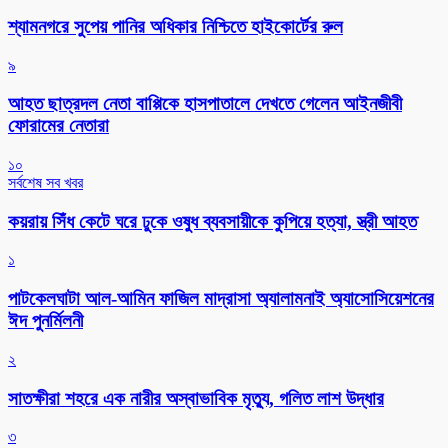
শ্যামনগরে সুপেয় পানির অধিকার নিশ্চিতে হাইকোর্টের রুল
৯
আহত ছাত্রদল নেতা বাপ্পিকে হাসপাতালে দেখতে গেলেন আইনজীবী
ফোরামের নেতারা
১০
সর্বশেষ সব খবর
কয়রায় সিঁধ কেটে ঘরে ঢুকে ওষুধ ব্যবসায়ীকে কুপিয়ে হত্যা, স্ত্রী আহত
১
পাটকেলঘাটা আল-আমিন ফাজিল মাদ্রাসা অ্যালামনাই অ্যাসোসিয়েশনের
ঈদ পুনর্মিলনী
২
সাতক্ষীরা শহরে এক নারীর অস্বাভাবিক মৃত্যু, গলিত লাশ উদ্ধার
৩