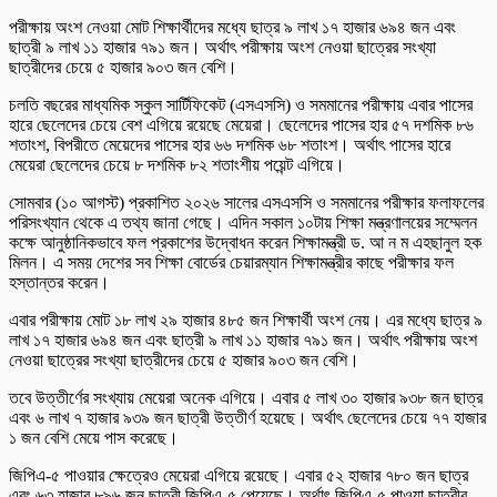
পরীক্ষায় অংশ নেওয়া মোট শিক্ষার্থীদের মধ্যে ছাত্র ৯ লাখ ১৭ হাজার ৬৯৪ জন এবং
ছাত্রী ৯ লাখ ১১ হাজার ৭৯১ জন। অর্থাৎ পরীক্ষায় অংশ নেওয়া ছাত্রের সংখ্যা
ছাত্রীদের চেয়ে ৫ হাজার ৯০৩ জন বেশি।
চলতি বছরের মাধ্যমিক স্কুল সার্টিফিকেট (এসএসসি) ও সমমানের পরীক্ষায় এবার পাসের
হারে ছেলেদের চেয়ে বেশ এগিয়ে রয়েছে মেয়েরা। ছেলেদের পাসের হার ৫৭ দশমিক ৮৬
শতাংশ, বিপরীতে মেয়েদের পাসের হার ৬৬ দশমিক ৬৮ শতাংশ। অর্থাৎ পাসের হারে
মেয়েরা ছেলেদের চেয়ে ৮ দশমিক ৮২ শতাংশীয় পয়েন্ট এগিয়ে।
সোমবার (১০ আগস্ট) প্রকাশিত ২০২৬ সালের এসএসসি ও সমমানের পরীক্ষার ফলাফলের
পরিসংখ্যান থেকে এ তথ্য জানা গেছে। এদিন সকাল ১০টায় শিক্ষা মন্ত্রণালয়ের সম্মেলন
কক্ষে আনুষ্ঠানিকভাবে ফল প্রকাশের উদ্বোধন করেন শিক্ষামন্ত্রী ড. আ ন ম এহছানুল হক
মিলন। এ সময় দেশের সব শিক্ষা বোর্ডের চেয়ারম্যান শিক্ষামন্ত্রীর কাছে পরীক্ষার ফল
হস্তান্তর করেন।
এবার পরীক্ষায় মোট ১৮ লাখ ২৯ হাজার ৪৮৫ জন শিক্ষার্থী অংশ নেয়। এর মধ্যে ছাত্র ৯
লাখ ১৭ হাজার ৬৯৪ জন এবং ছাত্রী ৯ লাখ ১১ হাজার ৭৯১ জন। অর্থাৎ পরীক্ষায় অংশ
নেওয়া ছাত্রের সংখ্যা ছাত্রীদের চেয়ে ৫ হাজার ৯০৩ জন বেশি।
তবে উত্তীর্ণের সংখ্যায় মেয়েরা অনেক এগিয়ে। এবার ৫ লাখ ৩০ হাজার ৯৩৮ জন ছাত্র
এবং ৬ লাখ ৭ হাজার ৯৩৯ জন ছাত্রী উত্তীর্ণ হয়েছে। অর্থাৎ ছেলেদের চেয়ে ৭৭ হাজার
১ জন বেশি মেয়ে পাস করেছে।
জিপিএ-৫ পাওয়ার ক্ষেত্রেও মেয়েরা এগিয়ে রয়েছে। এবার ৫২ হাজার ৭৮০ জন ছাত্র
এবং ৬৩ হাজার ৮৯৬ জন ছাত্রী জিপিএ-৫ পেয়েছে। অর্থাৎ জিপিএ-৫ পাওয়া ছাত্রীর