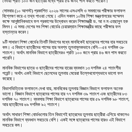
নেওয়া প্রতি ১০০ জন ছাত্রের মধ্যে প্রায় ৫৯ জনই পাস করতে পারেনি।
সোমবার (১০ আগস্ট) প্রকাশিত ২০২৬ সালের এসএসসি ও সমমানের পরীক্ষার ফলাফল
বিশ্লেষণ করে এ তথ্য পাওয়া গেছে। এদিন সকাল ১০টায় শিক্ষা মন্ত্রণালয়ের সম্মেলন
কক্ষে আনুষ্ঠানিকভাবে ফল প্রকাশের উদ্বোধন করেন শিক্ষামন্ত্রী ড. আ ন ম এহছানুল হক
মিলন। এ সময় দেশের সব শিক্ষা বোর্ডের চেয়ারম্যান শিক্ষামন্ত্রীর কাছে পরীক্ষার ফল
হস্তান্তর করেন।
৯টি সাধারণ শিক্ষা বোর্ডের তিনটি বিভাগের মধ্যে মানবিকেই ছাত্রদের পাসের হার সবচেয়ে
কম। এ বিভাগে ছাত্রীদের পাসের হার অবশ্য তুলনামূলকভাবে বেশি—৫৪ দশমিক ৩৮
শতাংশ। অর্থাৎ মানবিক বিভাগে ছাত্রীদেরও প্রতি ১০০ জনে প্রায় ৪৬ জন পাস করতে
পারেনি।
মানবিক বিভাগের ছাত্র ও ছাত্রীদের পাসের হারের ব্যবধান ১৩ দশমিক ২৪ শতাংশীয়
পয়েন্ট। অর্থাৎ একই বিভাগে ছেলেদের তুলনায় মেয়েরা উল্লেখযোগ্যভাবে ভালো ফল
করেছে।
বিভাগভিত্তিক ফলাফলে দেখা যায়, মানবিকের তুলনায় বিজ্ঞান বিভাগে ফলাফল অনেক
ভালো। বিজ্ঞান বিভাগে ছাত্রদের পাসের হার ৭৭ দশমিক ৩৯ শতাংশ এবং ছাত্রীদের ৮৩
দশমিক ৭০ শতাংশ। ব্যবসায় শিক্ষা বিভাগে ছাত্রদের পাসের হার ৫৯ দশমিক ৯৮ শতাংশ,
আর ছাত্রীদের ৬৯ দশমিক ৯২ শতাংশ।
অর্থাৎ সাধারণ শিক্ষা বোর্ডগুলোর তিন বিভাগেই ছাত্রদের তুলনায় ছাত্রীরা এগিয়ে থাকলেও
মানবিক বিভাগে ব্যবধান সবচেয়ে বেশি। একই সঙ্গে ছাত্রদের পাসের হারও এই বিভাগে
সবচেয়ে কম।