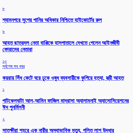
৮
শ্যামনগরে সুপেয় পানির অধিকার নিশ্চিতে হাইকোর্টের রুল
৯
আহত ছাত্রদল নেতা বাপ্পিকে হাসপাতালে দেখতে গেলেন আইনজীবী
ফোরামের নেতারা
১০
সর্বশেষ সব খবর
কয়রায় সিঁধ কেটে ঘরে ঢুকে ওষুধ ব্যবসায়ীকে কুপিয়ে হত্যা, স্ত্রী আহত
১
পাটকেলঘাটা আল-আমিন ফাজিল মাদ্রাসা অ্যালামনাই অ্যাসোসিয়েশনের
ঈদ পুনর্মিলনী
২
সাতক্ষীরা শহরে এক নারীর অস্বাভাবিক মৃত্যু, গলিত লাশ উদ্ধার