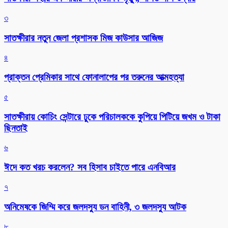
৩
সাতক্ষীরার নতুন জেলা প্রশাসক মিজ কাউসার আজিজ
৪
প্রাক্তন প্রেমিকার সাথে ফোনালাপের পর তরুনের আত্মহত্যা
৫
সাতক্ষীরায় কোচিং সেন্টারে ঢুকে পরিচালককে কুপিয়ে পিটিয়ে জখম ও টাকা
ছিনতাই
৬
ঈদে কত খরচ করলেন? সব হিসাব চাইতে পারে এনবিআর
৭
অনিমেষকে জিম্মি করে জলদস্যু ডন বাহিনী, ৩ জলদস্যু আটক
৮