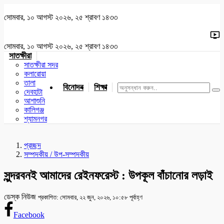
সোমবার, ১০ আগস্ট ২০২৬, ২৫ শ্রাবণ ১৪৩৩
সোমবার, ১০ আগস্ট ২০২৬, ২৫ শ্রাবণ ১৪৩৩
সাতক্ষীরা
সাতক্ষীরা সদর
কলারোয়া
তালা
বিনোদন
শিক্ষা
খেলাধুলা
জাতীয়
খুলনা
যশোর
দেবহাটা
আশাশুনি
কালিগঞ্জ
শ্যামনগর
প্রচ্ছদ
সম্পদকীয় / উপ-সম্পদকীয়
সুন্দরবনই আমাদের রেইনফরেস্ট : উপকূল বাঁচানোর লড়াই
ডেস্ক নিউজ
প্রকাশিত: সোমবার, ২২ জুন, ২০২৬, ১০:৫৮ পূর্বাহ্ণ
Facebook