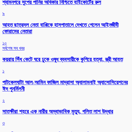
শ্যামনগরে সুপেয় পানির অধিকার নিশ্চিতে হাইকোর্টের রুল
৯
আহত ছাত্রদল নেতা বাপ্পিকে হাসপাতালে দেখতে গেলেন আইনজীবী
ফোরামের নেতারা
১০
সর্বশেষ সব খবর
কয়রায় সিঁধ কেটে ঘরে ঢুকে ওষুধ ব্যবসায়ীকে কুপিয়ে হত্যা, স্ত্রী আহত
১
পাটকেলঘাটা আল-আমিন ফাজিল মাদ্রাসা অ্যালামনাই অ্যাসোসিয়েশনের
ঈদ পুনর্মিলনী
২
সাতক্ষীরা শহরে এক নারীর অস্বাভাবিক মৃত্যু, গলিত লাশ উদ্ধার
৩