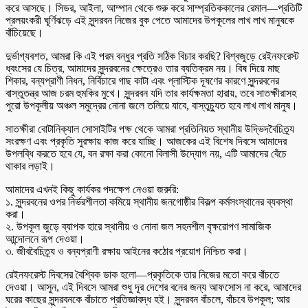
করে আসছে। সিডর, আইলা, আম্পান থেকে শুরু করে সাম্প্রতিককালের রেমাল—প্রতিটি
প্রলয়ংকরী ঘূর্ণিঝড়ে এই সুন্দরবন নিজের বুক পেতে আমাদের উপকূলের লাখ লাখ মানুষকে
বাঁচিয়েছে।
‎দুর্ভাগ্যবশত, আমরা কি এই পরম বন্ধুর প্রতি সঠিক বিচার করছি? বিশ্বজুড়ে রেইনফরেস্ট
ধ্বংসের যে চিত্র, আমাদের সুন্দরবনের ক্ষেত্রেও তার ব্যতিক্রম নয়। বিষ দিয়ে মাছ
শিকার, বন্যপ্রাণী নিধন, নির্বিচারে গাছ কাটা এবং প্লাস্টিক দূষণের কারণে সুন্দরবনের
বাস্তুতন্ত্র আজ চরম হুমকির মুখে। সুন্দরবন যদি তার কার্যক্ষমতা হারায়, তবে সাতক্ষীরাসহ
পুরো উপকূলীয় অঞ্চল সমুদ্রের নোনা জলে তলিয়ে যাবে, বাস্তুচ্যুত হবে লাখ লাখ মানুষ।
‎সাতক্ষীরা বোটানিক্যাল সোসাইটির পক্ষ থেকে আমরা প্রতিনিয়ত স্থানীয় উদ্ভিদবৈচিত্র্য
সংরক্ষণ এবং প্রকৃতি সুরক্ষায় কাজ করে যাচ্ছি। আজকের এই বিশেষ দিবসে আমাদের
উপলব্ধি করতে হবে যে, বন রক্ষা করা কোনো বিলাসী উদ্যোগ নয়, এটি আমাদের বেঁচে
থাকার লড়াই।
‎আমাদের এখনই কিছু কার্যকর পদক্ষেপ নেওয়া জরুরি:
‎১. সুন্দরবনের ওপর নির্ভরশীলতা কমিয়ে স্থানীয় জনগোষ্ঠীর বিকল্প কর্মসংস্থানের ব্যবস্থা
করা।
‎২. উপকূল জুড়ে ব্যাপক হারে স্থানীয় ও নোনা জল সহনশীল বৃক্ষরোপণ সামাজিক
আন্দোলনে রূপ দেওয়া।
‎৩. জীববৈচিত্র্য ও বন্যপ্রাণী রক্ষায় আইনের কঠোর প্রয়োগ নিশ্চিত করা।
‎রেইনফরেস্ট দিবসের বৈশ্বিক ডাক হলো—প্রকৃতিকে তার নিজের মতো করে বাঁচতে
দেওয়া। আসুন, এই দিবসে আমরা শুধু দূর দেশের বনের জন্য আফসোস না করে, আমাদের
ঘরের কাছের সুন্দরবনকে বাঁচাতে প্রতিজ্ঞাবদ্ধ হই। সুন্দরবন বাঁচলে, বাঁচবে উপকূল; আর