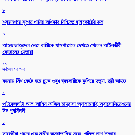
৮
শ্যামনগরে সুপেয় পানির অধিকার নিশ্চিতে হাইকোর্টের রুল
৯
আহত ছাত্রদল নেতা বাপ্পিকে হাসপাতালে দেখতে গেলেন আইনজীবী
ফোরামের নেতারা
১০
সর্বশেষ সব খবর
কয়রায় সিঁধ কেটে ঘরে ঢুকে ওষুধ ব্যবসায়ীকে কুপিয়ে হত্যা, স্ত্রী আহত
১
পাটকেলঘাটা আল-আমিন ফাজিল মাদ্রাসা অ্যালামনাই অ্যাসোসিয়েশনের
ঈদ পুনর্মিলনী
২
সাতক্ষীরা শহরে এক নারীর অস্বাভাবিক মৃত্যু, গলিত লাশ উদ্ধার