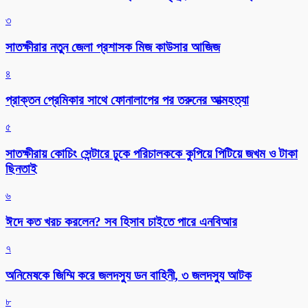
৩
সাতক্ষীরার নতুন জেলা প্রশাসক মিজ কাউসার আজিজ
৪
প্রাক্তন প্রেমিকার সাথে ফোনালাপের পর তরুনের আত্মহত্যা
৫
সাতক্ষীরায় কোচিং সেন্টারে ঢুকে পরিচালককে কুপিয়ে পিটিয়ে জখম ও টাকা
ছিনতাই
৬
ঈদে কত খরচ করলেন? সব হিসাব চাইতে পারে এনবিআর
৭
অনিমেষকে জিম্মি করে জলদস্যু ডন বাহিনী, ৩ জলদস্যু আটক
৮