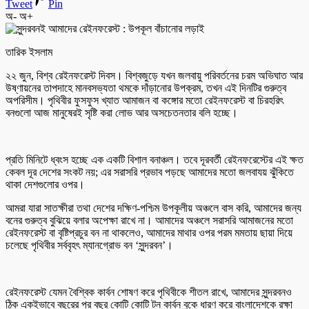
Tweet
Pin
অ-
অ+
‎তারিক ইসলাম
‎২২ জুন, বিশ্ব রেইনফরেস্ট দিবস। বিশ্বজুড়ে যখন জলবায়ু পরিবর্তনের চরম অভিঘাত আর
উষ্ণায়নের তাপদাহে মানবসভ্যতা থমকে দাঁড়ানোর উপক্রম, তখন এই দিনটির গুরুত্ব
অপরিসীম। পৃথিবীর ফুসফুস খ্যাত আমাজন বা কঙ্গোর মতো রেইনফরেস্ট বা চিরহরিৎ
বনগুলো আজ মানুষেরই সৃষ্টি করা লোভ আর অসচেতনতার বলি হচ্ছে।
প্রতি মিনিটে ধ্বংস হচ্ছে এক একটি বিশাল বনাঞ্চল। তবে দূরবর্তী রেইনফরেস্টের এই ক্ষত
কেবল দূর দেশের সংকট নয়; এর সরাসরি প্রভাব পড়ছে আমাদের মতো জলবাযয় ঝুঁকিতে
থাকা দেশগুলোর ওপর।
‎আমরা যারা সাতক্ষীরা তথা দেশের দক্ষিণ-পশ্চিম উপকূলীয় অঞ্চলে বাস করি, আমাদের জন্য
বনের গুরুত্ব বুঝিয়ে বলার অপেক্ষা রাখে না। আমাদের অঞ্চলে সরাসরি আমাজনের মতো
রেইনফরেস্ট বা বৃষ্টিপ্রচুর বন না থাকলেও, আমাদের মাথার ওপর পরম মমতায় ছায়া দিয়ে
চলেছে পৃথিবীর সর্ববৃহৎ ম্যানগ্রোভ বন ‘সুন্দরবন’।
রেইনফরেস্ট যেমন বৈশ্বিক কার্বন শোষণ করে পৃথিবীকে শীতল রাখে, আমাদের সুন্দরবনও
ঠিক একইভাবে বছরের পর বছর কোটি কোটি টন কার্বন বুকে ধারণ করে বাংলাদেশকে রক্ষা