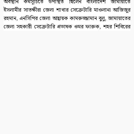
অবস্থান কর্মসূচিতে উপস্থিত ছিলেন বাংলাদেশ জামায়াতে
ইসলামীর সাতক্ষীরা জেলা শাখার সেক্রেটারি মাওলানা আজিজুর
রহমান, এনসিপির জেলা আহ্বায়ক কামরুজ্জামান বুলু, জামায়াতের
জেলা সহকারী সেক্রেটারি প্রভাষক ওমর ফারুক, শহর শিবিরের
সভাপতি মেহেদী হাসান, জেলা কর্মপরিষদ সদস্য অ্যাডভোকেট
আব্দুস সুবহান মুকুলসহ অনেকে।
সমাবেশে নেতৃবৃন্দ বলেন, জ্বালানি সংকটে ব্যবসা-বাণিজ্য ব্যাহত
হওয়ার পাশাপাশি অতিরিক্ত লোডশেডিং ও মূল্যবৃদ্ধিতে সাধারণ
মানুষের নাভিশ্বাস উঠছে। দ্রুত বিদ্যুৎ খাতের অনিয়ম দূর করা ও
নিত্যপ্রয়োজনীয় পণ্যের বাজার নিয়ন্ত্রণে কার্যকর পদক্ষেপ নেওয়ার
দাবি জানানো হয় কর্মসূচি থেকে।