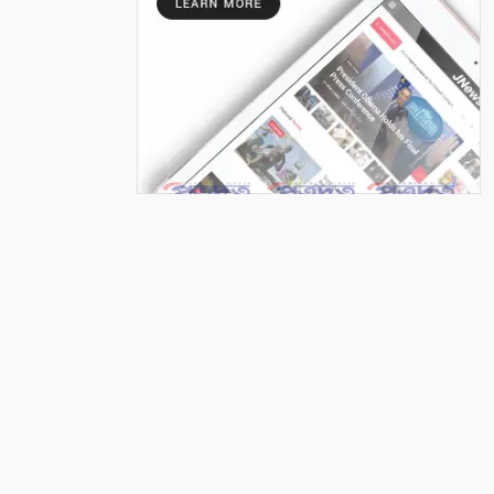
সাতক্ষীরা ইসলামী ব্যাংক
হাসপাতালে ফ্রি ডেন্টাল ক্যাম্প
৭
মনিরামপুরে ফ্রি মেডিকেল ক্যাম্প
৮
কলারোয়ায় ফুটবল মাঠ ব্যবস্থাপনা
কমিটির সভা
৯
বাগআঁচড়ায় ৮ দলীয় ফুটবল খেলায়
টেংরা একাদশ চ্যাম্পিয়ন
১০