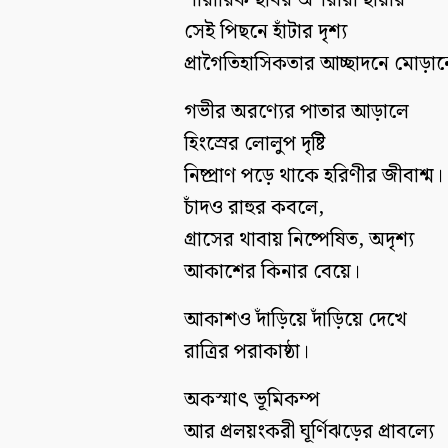
শারীরিক ছবির অশরীরী ছায়ার
সেই পিছনে হাঁটার দৃশ্য
প্রাগৈতিহাসিকতার আচ্ছাদনে মোড়া
গভীর অরণ্যের পাতার আড়ালে
হিংস্রের লোলুপ দৃষ্টি
নিষ্প্রাণ পড়ে থাকে হরিণীর জীবাশ্ম।
চাঁদও রাহুর কবলে,
গ্রাসের থাবায় নিষ্পেষিত, অদৃশ্য
আকাশের কিনার বেয়ে।
আকাশও দাঁড়িয়ে দাঁড়িয়ে দেখে
রাত্রির পরাকাষ্ঠা।
অকস্মাৎ ভূমিকম্প
আর প্রলয়ংকরী ঘূর্ণিঝড়ের প্রাবল্যে