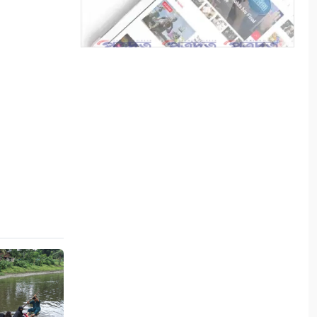
মনিরামপুরে ফ্রি মেডিকেল ক্যাম্প
৮
কলারোয়ায় ফুটবল মাঠ ব্যবস্থাপনা
কমিটির সভা
৯
বাগআঁচড়ায় ৮ দলীয় ফুটবল
খেলায় টেংরা একাদশ চ্যাম্পিয়ন
১০