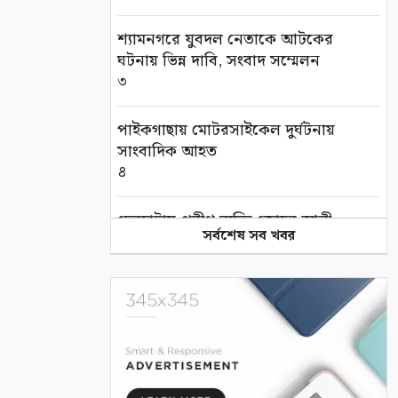
শ্যামনগরে যুবদল নেতাকে আটকের
ঘটনায় ভিন্ন দাবি, সংবাদ সম্মেলন
৩
পাইকগাছায় মোটরসাইকেল দুর্ঘটনায়
সাংবাদিক আহত
৪
দেবহাটায় প্রবীণ ব্যক্তি জোহর আলী
সর্বশেষ সব খবর
মোল্লার দাফন সম্পন্ন
৫
তালায় সৈয়দ উপল বখতের স্মরণে
দোয়া মাহফিল
৬