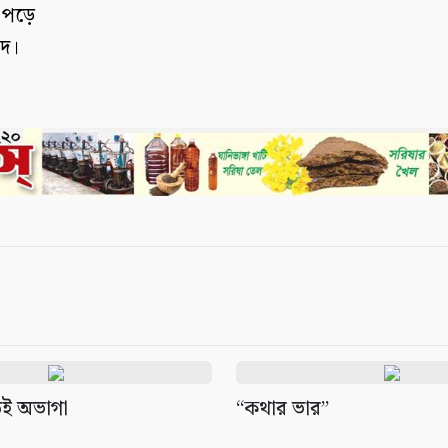
 পড়ে
াদ।
ড়ই অভাগা
“কথার ভার”