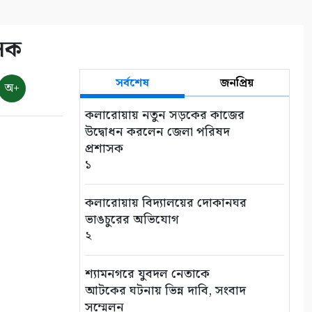
াসক
সর্বশেষ
জনপ্রিয়
অ+
কলারোয়ায় নতুন সড়কের কাজের
উদ্বোধন করলেন জেলা পরিষদ
প্রশাসক
১
কলারোয়ায় বিদ্যালয়ের দোকানঘর
ভাঙচুরের অভিযোগ
২
শ্যামনগরে যুবদল নেতাকে
আটকের ঘটনায় ভিন্ন দাবি, সংবাদ
সম্মেলন