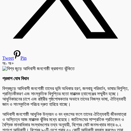
Tweet
Pin
অ-
অ+
প্রকাশ ঘোষ বিধান
বিশ্বজুড়ে আদিবাসী জনগোষ্ঠী তাদের ভূমি অধিকার হরণ, জলবায়ু পরিবর্তন, ভাষার বিলুপ্তি,
প্রান্তিকীকরণ এবং সাংস্কৃতিক বিলুপ্তির মতো মারাত্মক চ্যালেঞ্জের সম্মুখীন হচ্ছে।
আধুনিকায়নের চাপে এবং রাষ্ট্রীয় পৃষ্ঠপোষকতার অভাবে তাদের নিজস্ব ভাষা, ঐতিহ্যবাহী
জ্ঞান ও সাংস্কৃতিক পরিচয় দ্রুত হারিয়ে যাচ্ছে।
আদিবাসী জনগোষ্ঠী আধুনিক উন্নয়ন ও বন ধ্বংসের ফলে তাদের ঐতিহ্যবাহী জীবনযাত্রা
ও অস্তিত্ব আজ মারাত্মক ঝুঁকির মধ্যে রয়েছে। জাতিসংঘের সাম্প্রতিক প্রতিবেদন ও
বৈশ্বিক মানবাধিকার সংস্থাগুলোর তথ্য অনুযায়ী, বিশ্বের মোট জনসংখ্যার মাত্র ৬.২
শতাংশ আদিবাসী। বিশ্বের ৯০টি দেশে প্রায় ৫০ কোটি আদিবাসী বসবাস করলেও তারা