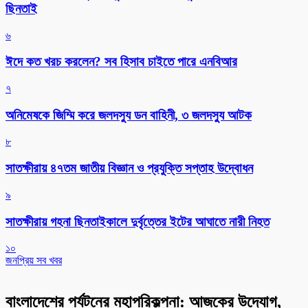
ছিনতাই
৬
ঈদে কত খরচ করলেন? সব হিসাব চাইতে পারে এনবিআর
৭
অনিমেষকে জিম্মি করে জলদস্যু ডন বাহিনী, ৩ জলদস্যু আটক
৮
সাতক্ষীরায় ৪৭তম জাতীয় বিজ্ঞান ও প্রযুক্তি সপ্তাহ উদ্বোধন
৯
সাতক্ষীরায় গহনা ছিনতাইকালে দুর্বৃত্তের ইটের আঘাতে নারী নিহত
১০
জনপ্রিয় সব খবর
বাংলাদেশের পর্যটনের মহাপরিকল্পনা: আজকের উদ্যোগ,