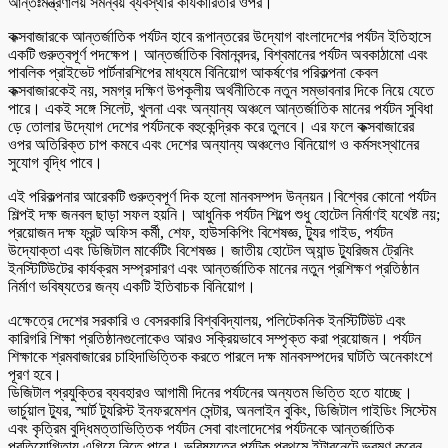
আন্তঃমন্ত্রণালয় সমন্বয় ব্যবস্থার কার্যকারিতার ওপর।
কক্সবাজারকে আন্তর্জাতিক পর্যটন হাবে রূপান্তরের উদ্যোগ বাংলাদেশের পর্যটন ইতিহাসে
একটি গুরুত্বপূর্ণ পদক্ষেপ। আন্তর্জাতিক বিমানবন্দর, বিশ্বমানের পর্যটন অবকাঠামো এবং
পাবলিক প্রাইভেট পার্টনারশিপের মাধ্যমে বিনিয়োগ আকর্ষণের পরিকল্পনা কেবল
কক্সবাজারকেই নয়, সমগ্র দক্ষিণ উপকূলীয় অর্থনীতিকে নতুন সম্ভাবনার দিকে নিয়ে যেতে
পারে। একই সঙ্গে সিলেট, খুলনা এবং অন্যান্য অঞ্চলে আন্তর্জাতিক মানের পর্যটন সুবিধা
ড়ে তোলার উদ্যোগ দেশের পর্যটনকে বহুকেন্দ্রিক করে তুলবে। এর ফলে কক্সবাজারের
ওপর অতিরিক্ত চাপ কমবে এবং দেশের অন্যান্য অঞ্চলেও বিনিয়োগ ও কর্মসংস্থানের
সুযোগ বৃদ্ধি পাবে।
এই পরিকল্পনার আরেকটি গুরুত্বপূর্ণ দিক হলো মানবসম্পদ উন্নয়ন।বিশ্বের কোনো পর্যটন
শিল্পই দক্ষ জনবল ছাড়া সফল হয়নি। আধুনিক পর্যটন শিল্পে শুধু হোটেল নির্মাণই যথেষ্ট নয়;
প্রয়োজন দক্ষ ফ্রন্ট অফিস কর্মী, শেফ, হাউসকিপিং বিশেষজ্ঞ, ট্যুর গাইড, পর্যটন
উদ্যোক্তা এবং ডিজিটাল মার্কেটিং বিশেষজ্ঞ। জাতীয় হোটেল অ্যান্ড ট্যুরিজম ট্রেনিং
ইনস্টিটিউটের কার্যক্রম সম্প্রসারণ এবং আন্তর্জাতিক মানের নতুন প্রশিক্ষণ প্রতিষ্ঠান
নির্মাণ ভবিষ্যতের জন্য একটি ইতিবাচক বিনিয়োগ।
এক্ষেত্রে দেশের সরকারি ও বেসরকারি বিশ্ববিদ্যালয়, পলিটেকনিক ইনস্টিটিউট এবং
কারিগরি শিক্ষা প্রতিষ্ঠানগুলোকেও আরও সক্রিয়ভাবে সম্পৃক্ত করা প্রয়োজন। পর্যটন
শিক্ষাকে শ্রমবাজারের চাহিদাভিত্তিক করতে পারলে দক্ষ মানবসম্পদের ঘাটতি অনেকাংশে
পূরণ হবে।
ডিজিটাল প্রযুক্তির ব্যবহারও আগামী দিনের পর্যটনের অন্যতম ভিত্তি হতে যাচ্ছে।
ভার্চুয়াল ট্যুর, স্মার্ট ট্যুরিস্ট ইনফরমেশন সেন্টার, অনলাইন বুকিং, ডিজিটাল গাইডিং সিস্টেম
এবং কৃত্রিম বুদ্ধিমত্তাভিত্তিক পর্যটন সেবা বাংলাদেশের পর্যটনকে আন্তর্জাতিক
প্রতিযোগিতায় এগিয়ে নিতে পারে। ভবিষ্যতের পর্যটক প্রথমে ইন্টারনেটে ভ্রমণ করেন,