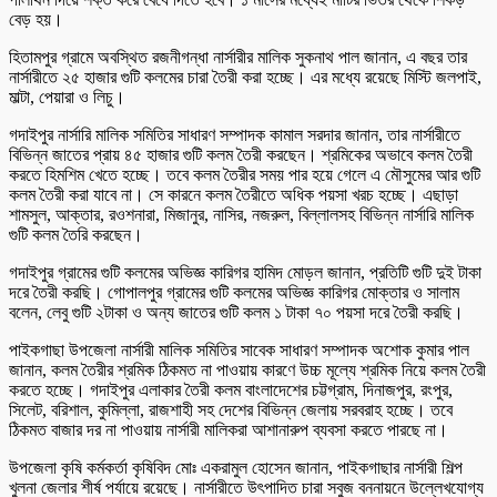
বেড় হয়।
হিতামপুর গ্রামে অবস্থিত রজনীগন্ধা নার্সারীর মালিক সুকনাথ পাল জানান, এ বছর তার
নার্সারীতে ২৫ হাজার গুটি কলমের চারা তৈরী করা হচ্ছে। এর মধ্যে রয়েছে মিস্টি জলপাই,
মাল্টা, পেয়ারা ও লিচু।
গদাইপুর নার্সারি মালিক সমিতির সাধারণ সম্পাদক কামাল সরদার জানান, তার নার্সারীতে
বিভিন্ন জাতের প্রায় ৪৫ হাজার গুটি কলম তৈরী করছেন। শ্রমিকের অভাবে কলম তৈরী
করতে হিমশিম খেতে হচ্ছে। তবে কলম তৈরীর সময় পার হয়ে গেলে এ মৌসুমের আর গুটি
কলম তৈরী করা যাবে না। সে কারনে কলম তৈরীতে অধিক পয়সা খরচ হচ্ছে। এছাড়া
শামসুল, আক্তার, রওশনারা, মিজানুর, নাসির, নজরুল, বিল্লালসহ বিভিন্ন নার্সারি মালিক
গুটি কলম তৈরি করছেন।
গদাইপুর গ্রামের গুটি কলমের অভিজ্ঞ কারিগর হামিদ মোড়ল জানান, প্রতিটি গুটি দুই টাকা
দরে তৈরী করছি। গোপালপুর গ্রামের গুটি কলমের অভিজ্ঞ কারিগর মোক্তার ও সালাম
বলেন, লেবু গুটি ২টাকা ও অন্য জাতের গুটি কলম ১ টাকা ৭০ পয়সা দরে তৈরী করছি।
পাইকগাছা উপজেলা নার্সারী মালিক সমিতির সাবেক সাধারণ সম্পাদক অশোক কুমার পাল
জানান, কলম তৈরীর শ্রমিক ঠিকমত না পাওয়ায় কারণে উচ্চ মূল্যে শ্রমিক নিয়ে কলম তৈরী
করতে হচ্ছে। গদাইপুর এলাকার তৈরী কলম বাংলাদেশের চট্টগ্রাম, দিনাজপুর, রংপুর,
সিলেট, বরিশাল, কুমিল্লা, রাজশাহী সহ দেশের বিভিন্ন জেলায় সরবরাহ হচ্ছে। তবে
ঠিকমত বাজার দর না পাওয়ায় নার্সারী মালিকরা আশানারুপ ব্যবসা করতে পারছে না।
উপজেলা কৃষি কর্মকর্তা কৃষিবিদ মোঃ একরামুল হোসেন জানান, পাইকগাছার নার্সারী শিল্প
খুলনা জেলার শীর্ষ পর্যায়ে রয়েছে। নার্সারীতে উৎপাদিত চারা সবুজ বননায়নে উল্লেখযোগ্য