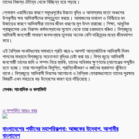
তাদের নিজস্ব ঐতিহ্য থেকে বিচ্ছিন্ন হয়ে পড়ছে।
গ্লোবাল ওয়ার্মিংয়ের কারণে সমুদ্রপৃষ্ঠের উচ্চতা বৃদ্ধি ও আলাস্কার মতো অঞ্চলের
উপকূলীয় ক্ষয় আদিবাসীদের বাস্তুচ্যুত করছে। আমাজনের দাবানল ও নির্বিচারে বন
উজাড়ের কারণে আদিবাসীরা তাদের জীবন ধারণের মূল উৎস হারাচ্ছে। শিক্ষা, আধুনিক
স্বাস্থ্যসেবা এবং নিরাপদ কর্মসংস্থানের সুযোগ থেকে তারা চরমভাবে বঞ্চিত। বিশ্বজুড়ে
আদিবাসী জনগোষ্ঠী সাধারণ জনসংখ্যার তুলনায় অনেক বেশি দারিদ্র্যের মধ্যে জীবনযাপন
করে।
এই বৈশ্বিক সংকটগুলোর সমাধানে প্রতি বছর ৯ আগস্ট আন্তর্জাতিক আদিবাসী দিবস
পালনের মাধ্যমে বিশ্বজুড়ে সচেতনতা বৃদ্ধির চেষ্টা করা হয়। বিশ্ব জুড়ে আদিবাসী
জনগোষ্ঠী তাদের জমি ও সম্পদ নিয়ে হুমকি, তাদের অধিকার ক্ষুণ্ণতার চ্যালেঞ্জের সম্মুখীন
হতে হচ্ছে। তারা সাংস্কৃতিক বিলুপ্তি, প্রান্তিকীকরণ ও বর্জনের ক্রমাগত ঝুঁকিতে
থাকে। বিশ্বজুড়ে আদিবাসী দিবসের আলোচনা ও বৈশ্বিক ফোরামগুলোতে তাদের সুরক্ষার
বিষয়টি এখন সবচেয়ে বড় উদ্বেগের কারণ হয়ে দাঁড়িয়েছে।
লেখক: সাংবাদিক ও কলামিস্ট
এ সম্পর্কিত আরও খবর
বাংলাদেশের পর্যটনের মহাপরিকল্পনা: আজকের উদ্যোগ, আগামীর
বাংলাদেশ