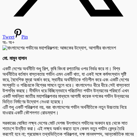
Tweet
Pin
অ-
অ+
মো. মামুন হাসান
একটি দেশের অর্থনীতি শুধু শিল্প, কৃষি কিংবা রপ্তানির ওপর নির্ভর করে না। বিশ্ব
অর্থনীতির বর্তমান বাস্তবতায় পর্যটন এমন একটি খাত, যা একই সঙ্গে কর্মসংস্থান সৃষ্টি
করে, বৈদেশিক মুদ্রা অর্জন করে, স্থানীয় অর্থনীতিকে গতিশীল করে এবং একটি দেশের
সংস্কৃতি ও পরিচয়কে বিশ্বের সামনে তুলে ধরে। বাংলাদেশও ধীরে ধীরে সেই বাস্তবতা
উপলব্ধি করছে। দীর্ঘদিন ধরে বিচ্ছিন্নভাবে পরিচালিত পর্যটন উন্নয়নের পরিবর্তে এখন
একটি সমন্বিত জাতীয় মহাপরিকল্পনার মাধ্যমে আগামী কয়েক দশকের পর্যটন উন্নয়নের
ভিত্তি নির্মাণের উদ্যোগ নেওয়া হয়েছে।
এটি শুধু একটি পরিকল্পনা নয়, বরং বাংলাদেশের পর্যটন অর্থনীতিকে নতুন উচ্চতায় নিয়ে
যাওয়ার একটি কৌশলগত রোডম্যাপ।
সরকারের ঘোষিত লক্ষ্য দেশের মোট দেশজ উৎপাদনে পর্যটনের অবদান ছয় থেকে সাত
শতাংশে উন্নীত করা। এই লক্ষ্য অর্জন করতে হলে কেবল নতুন পর্যটন কেন্দ্র তৈরি
করলেই হবে না; প্রয়োজন তথ্যভিত্তিক পরিকল্পনা, দক্ষ মানবসম্পদ, আন্তর্জাতিক মানের