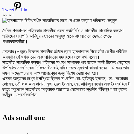
Tweet
Pin
অ-
অ+
দৈনিক গণজাগরণ পত্রিকার সাতক্ষীরা জেলা প্রতিনিধি ও সাতক্ষীরা সাংবাদিক কল্যাণ
পরিষদের সভাপতি আনিছুর রহমানের অসুস্থ মাকে হাসপাতালে দেখতে গেছেন
গণমাধ্যমকর্মীরা।
সোমবার (৮ জুন) বিকেলে সাতক্ষীরা ডক্টরস ল্যাব হাসপাতালে গিয়ে তাঁরা রোগীর শারীরিক
অবস্থার খোঁজখবর নেন এবং পরিবারের সদস্যদের সঙ্গে কথা বলেন।
সাতক্ষীরা সাংবাদিক কল্যাণ পরিষদের সাধারণ সম্পাদক শাহ জাহান আলী মিটনের নেতৃত্বে
উপস্থিত সাংবাদিকেরা চিকিৎসাধীন ওই নারীর দ্রুত সুস্থতা কামনা করেন। এ সময় তাঁর
সফল অস্ত্রোপচার ও আশু আরোগ্যের জন্য বিশেষ দোয়া করা হয়।
এসময় অন্যদের মধ্যে উপস্থিত ছিলেন সাংবাদিক মো. হাফিজুর ইসলাম, মো. দেলোয়ার
হোসেন, তৌফিক আল হাসান, মুজাহিদুল ইসলাম, মো. হাফিজুর রহমান এবং বৈষম্যবিরোধী
ছাত্র আন্দোলন সাতক্ষীরার আহ্বায়ক আরাফাত হোসেনসহ স্থানীয় বিভিন্ন গণমাধ্যমের
কর্মীবৃন্দ। প্রেসবিজ্ঞপ্তি
Ads small one