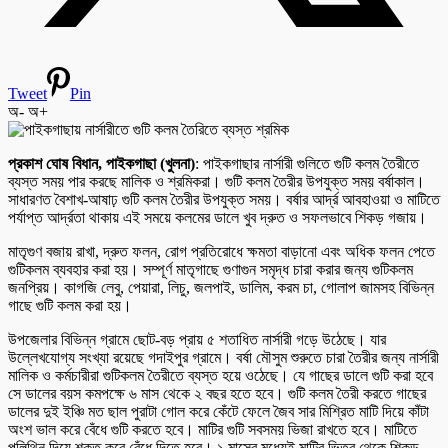
Tweet
Pin
অ-
অ+
প্রকাশ ঘোষ বিধান, পাইকগাছা (খুলনা)
: পাইকগাছার নার্সারী গুলিতে গুটি কলম তৈরীতে
ব্যস্ত সময় পার করছে মালিক ও শ্রমিকরা। গুটি কলম তৈরীর উপযুক্ত সময় বর্ষাকাল।
সাধারণত বৈশাখ-আষাঢ় গুটি কলম তৈরীর উপযুক্ত সময়। বর্ষার আর্দ্র আবহাওয়া ও মাটিতে
পর্যাপ্ত আর্দ্রতা থাকায় এই সময়ে কলমের ডালে খুব দ্রুত ও সফলভাবে শিকড় গজায়।
মাতৃগুণ বজায় রাখা, দ্রুত ফলন, রোগ প্রতিরোধে ক্ষমতা বাড়ানো এবং অধিক ফলন পেতে
গুটিকলম ব্যবহার করা হয়। সম্পূর্ণ মাতৃগাছে গুণাগুন সমৃদ্ধ চারা করার জন্য গুটিকলম
জনপ্রিয়। কাগজি লেবু, পেয়ারা, লিচু, জলপাই, ডালিম, করম চা, গোলাপ জামসহ বিভিন্ন
গাছে গুটি কলম করা হয়।
উপজেলার বিভিন্ন গ্রামে ছোট-বড় প্রায় ৫ শতাধিত নার্সারী গড়ে উঠেছে। যার
উল্লেখযোগ্য সংখ্যা রয়েছে গদাইপুর গ্রামে। বর্ষা মৌসুম শুরুতে চারা তৈরীর জন্য নার্সারী
মালিক ও কর্মচারীরা গুটিকলম তৈরীতে ব্যস্ত হয়ে ওঠেছে। যে গাছের ডালে গুটি করা হবে
সে ডালের বয়স কমপক্ষে ৬ মাস থেকে ২ বছর হতে হবে। গুটি কলম তৈরী করতে গাছের
ডালের দুই ইঞ্চি মত ছাল পুরাটা গোল করে কেঁটে ফেলে জৈব সার মিশ্রিত মাটি দিয়ে কাঁটা
অংশ ভাল করে বেঁধে গুটি করতে হবে। মাটির গুটি সবসময় ভিজা রাখতে হবে। মাটিতে
পলিথিন দিয়ে শক্ত করে বেঁধে দিতে হবে। ১ মাসের মধ্যেই মাটির ভিতর থেকে শিকড়