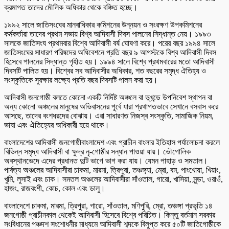
ক্রমাগত তাদের মৌলিক অধিকার থেকে বঞ্চিত হচ্ছে।
১৯৯২ সালে জাতিসংঘের মানবাধিকার কমিশনের উন্নয়ন ও সংরক্ষণ উপকমিশনের
কর্মকর্তারা তাদের প্রথম সভায় বিশ্ব আদিবাসী দিবস পালনের সিদ্ধান্ত নেয়। ১৯৯৩
সালকে জাতিসংঘ প্রথমবার বিশ্বে আদিবাসী বর্ষ ঘোষণা করে। পরের বছর ১৯৯৪ সালে
জাতিসংঘের সাধারণ পরিষদের অধিবেশনে প্রতি বছর ৯ আগস্টকে বিশ্ব আদিবাসী দিবস
হিসেবে পালনের সিদ্ধান্ত গৃহীত হয়। ১৯৯৪ সালে বিশ্বে প্রথমবারের মতো আদিবাসী
দিবসটি পালিত হয়। বিশ্বের সব আদিবাসীর অধিকার, শত বছরের সমৃদ্ধ ঐতিহ্য ও
সংস্কৃতিকে সুরক্ষার লক্ষ্যে প্রতি বছর দিবসটি পালন করা হয়।
আদিবাসী জনগোষ্ঠী বলতে কোনো একটি নির্দিষ্ট অঞ্চলে বা ভূখন্ডে উপনিবেশ স্থাপন বা
অন্য কোনো অঞ্চলের মানুষের অভিবাসনের পূর্বে যারা প্রথাগতভাবে সেখানে বসবাস করে
আসছে, তাদের বংশধরদের বোঝায়। এরা সাধারণত নিজস্ব সংস্কৃতি, সামাজিক নিয়ম,
ভাষা এবং ঐতিহ্যের অধিকারী হয়ে থাকে।
বাংলাদেশের আদিবাসী জনগোষ্ঠীবাংলাদেশ এবং প্রাচীন বাংলার ইতিহাস পর্যালোচনা করলে
বিভিন্ন সমৃদ্ধ আদিবাসী বা ক্ষুদ্র নৃ-গোষ্ঠীর সন্ধান পাওয়া যায়। ভৌগোলিক
অবস্থানভেদে এদের প্রধানত দুটি ভাগে ভাগ করা যায়। যেমন পাহাড় ও সমতাল।
পার্বত্য অঞ্চলের আদিবাসীরা চাকমা, মারমা, ত্রিপুরা, তঞ্চঙ্গ্যা, ম্রো, বম, পাংখোয়া, খিয়াং,
খুমি, লুসাই এবং চাক। সমতল অঞ্চলের আদিবাসীরা সাঁওতাল, গারো, খাসিয়া, মুন্ডা, ওরাওঁ,
হাজং, রাজবংশী, কোচ, কোল এবং ডালু।
বাংলাদেশে চাকমা, মারমা, ত্রিপুরা, গারো, সাঁওতাল, মণিপুরি, ম্রো, তঞ্চঙ্গা প্রভৃতি ১৪
জনগোষ্ঠী প্রাচীনকাল থেকেই আদিবাসী হিসেবে বিশ্বে পরিচিত। কিন্তু বর্তমান সরকার
সংবিধানের পঞ্চদশ সংশোধনীর মাধ্যমে আদিবাসী শব্দকে বিলুপ্ত করে ৫০টি জাতিগোষ্ঠীকে