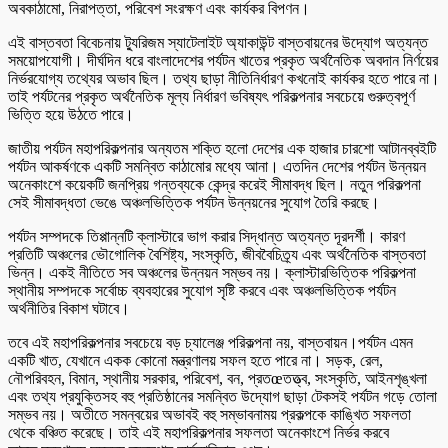
অবকাঠামো, নিরাপত্তা, পরিবেশ সংরক্ষণ এবং কার্যকর বিপণন।
এই বাস্তবতা বিবেচনায় ট্যুরিজম স্যাটেলাইট অ্যাকাউন্ট বাস্তবায়নের উদ্যোগ অত্যন্ত
সময়োপযোগী। দীর্ঘদিন ধরে বাংলাদেশের পর্যটন খাতের প্রকৃত অর্থনৈতিক অবদান নির্ণয়ের
নির্ভরযোগ্য তথ্যের অভাব ছিল। তথ্য ছাড়া নীতিনির্ধারণ কখনোই কার্যকর হতে পারে না।
তাই পর্যটনের প্রকৃত অর্থনৈতিক মূল্য নির্ধারণ ভবিষ্যৎ পরিকল্পনার সবচেয়ে গুরুত্বপূর্ণ
ভিত্তি হয়ে উঠতে পারে।
জাতীয় পর্যটন মহাপরিকল্পনার অন্যতম শক্তি হলো দেশের এক হাজার চারশো আটানব্বইটি
পর্যটন আকর্ষণকে একটি সমন্বিত কাঠামোর মধ্যে আনা। এতদিন দেশের পর্যটন উন্নয়ন
অনেকাংশে কয়েকটি জনপ্রিয় গন্তব্যকে কেন্দ্র করেই সীমাবদ্ধ ছিল। নতুন পরিকল্পনা
সেই সীমাবদ্ধতা ভেঙে অঞ্চলভিত্তিক পর্যটন উন্নয়নের সুযোগ তৈরি করছে।
পর্যটন সম্পদকে তিপ্পান্নটি ক্লাস্টারে ভাগ করার সিদ্ধান্ত অত্যন্ত দূরদর্শী। কারণ
প্রতিটি অঞ্চলের ভৌগোলিক বৈশিষ্ট্য, সংস্কৃতি, জীববৈচিত্র্য এবং অর্থনৈতিক বাস্তবতা
ভিন্ন। একই নীতিতে সব অঞ্চলের উন্নয়ন সম্ভব নয়। ক্লাস্টারভিত্তিক পরিকল্পনা
স্থানীয় সম্পদকে সর্বোচ্চ ব্যবহারের সুযোগ সৃষ্টি করবে এবং অঞ্চলভিত্তিক পর্যটন
অর্থনীতির বিকাশ ঘটাবে।
তবে এই মহাপরিকল্পনার সবচেয়ে বড় চ্যালেঞ্জ পরিকল্পনা নয়, বাস্তবায়ন।পর্যটন এমন
একটি খাত, যেখানে একক কোনো মন্ত্রণালয় সফল হতে পারে না। সড়ক, রেল,
নৌপরিবহন, বিমান, স্থানীয় সরকার, পরিবেশ, বন, প্রতœতত্ত্ব, সংস্কৃতি, আইনশৃঙ্খলা
এবং তথ্য প্রযুক্তিসহ বহু প্রতিষ্ঠানের সমন্বিত উদ্যোগ ছাড়া টেকসই পর্যটন গড়ে তোলা
সম্ভব নয়। অতীতে সমন্বয়ের অভাবই বহু সম্ভাবনাময় প্রকল্পকে কাঙ্খিত সফলতা
থেকে বঞ্চিত করেছে। তাই এই মহাপরিকল্পনার সফলতা অনেকাংশে নির্ভর করবে