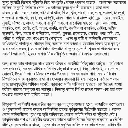
ক্ষুদ্র নৃগোষ্ঠী হিসেবে স্বীকৃতি দিয়ে সম্প্রতি গেজেট প্রকাশ করেছে। বাংলাদেশ সরকারের
তালিকা অনুযায়ী বর্তমানে দেশে ৫০ জাতের ক্ষুদ্র নৃগোষ্ঠী রয়েছেন। তারা হলো
চাকমা,ওরাঁও, কোচ, কোল, খাসিয়া বা খাসি, খিয়ং, খুমি, গারো, চাক, ডালু, তঞ্চঙ্গা, ত্রিপুরা,
পাংখোয়া বা পাংখো, বর্মণ, বম, মণিপুরী, মারমা, পাহাড়ি বা মালপাহাড়ি, মুন্ডা, ম্রো, রাখাইন,
লুসাই, সাঁওতাল, হাজং, মাহাতো বা কুর্মি মাহাতো বা বেদিয়া মাহাতো, কন্দ, কড়া, গঞ্জু,
গড়াইত, গুর্খা, তেলী, তুরি, পাত্র, বাগদী, বানাই, বড়াইক বা বাড়াইক, বেদিয়া, ভূমিজ
ভূইমালী, ডিল, মালো বা ঘাসিমালো, মাহালী, মুসহর, রাজোয়াড়, লোহার, শবর, হুদি, হো,
খারিয়া বা খাড়িয়া এবং খারওয়ার বা খেড়োয়ার। এসব নৃগোষ্ঠী বা আদিবাসী লোকজনের
অধিকাংশই পাহাড়ে ও সামান্য কিছু সমতলে নানা বঞ্চনা ও হয়রানির শিকার হয়ে যুগ যুগ
ধরে বসবাস করছে। তবে সংবিধানে উপজাতি বা ক্ষুদ্র নৃ-গোষ্ঠী শব্দগুলো পরিবর্তন করে
সরাসরি আদিবাসী হিসেবে সাংবিধানিক স্বীকৃতি দেওয়ার দাবি এখনও জোরালো।
জল, জঙ্গল আর পাহাড়ের সাথে তাদের জীবন ও অর্থনীতি নিবিড়ভাবে জড়িত। অধিকাংশ
সম্প্রদায়েরই নিজস্ব মৌখিক বা লিখিত মাতৃভাষা রয়েছে। বিজু, সাংগ্রাই, ওয়ানগালা,
সোহরাই ইত্যাদি তাদের নিজস্ব প্রধান উৎসব। নিজস্ব সমাজ পরিচালনা ও বিরোধ
নিষ্পত্তির জন্য প্রথাগত রাজা বা হেডম্যান ব্যবস্থা বিদ্যমান থাকে। বর্তমান প্রধান
চ্যালেঞ্জসমূহভূমির অধিকার সংকট, প্রথাগত জমির মালিকানা হারানো এবং উচ্ছেদ হওয়া
বর্তমান সময়ের অন্যতম বড় সমস্যা। নিজস্ব ভাষার লিখিত রূপের অভাব এবং চর্চা কমে
যাওয়ায় অনেক ভাষা হারিয়ে যাচ্ছে।
বিশ্বব্যাপী আদিবাসী জনগোষ্ঠীর প্রধান প্রধান চ্যালেঞ্জগুলো হলো; বহুজাতিক কর্পোরেশন
ও প্রভাবশালী মহলের কারণে আদিবাসীরা তাদের পূর্বপুরুষের ভিটেমাটি হারাচ্ছে। অনেক
দেশে আদিবাসীদের প্রথাগত ভূমি অধিকারের কোনো আইনি দলিল বা স্বীকৃতি নেই।
আধুনিকতার চাপ এবং রাষ্ট্রীয় অবহেলার কারণে আদিবাসীদের নিজস্ব মাতৃভাষা ও মৌখিক
ঐতিহ্য দ্রুত হারিয়ে যাচ্ছে। মূলধারার সংস্কৃতির আধিপত্যের কারণে তরুণ আদিবাসীরা