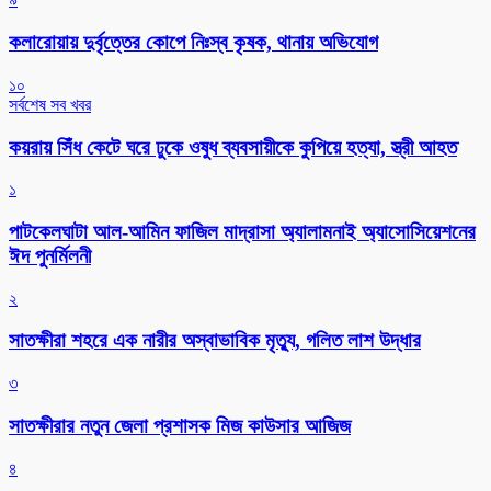
কলারোয়ায় দুর্বৃত্তের কোপে নিঃস্ব কৃষক, থানায় অভিযোগ
১০
সর্বশেষ সব খবর
কয়রায় সিঁধ কেটে ঘরে ঢুকে ওষুধ ব্যবসায়ীকে কুপিয়ে হত্যা, স্ত্রী আহত
১
পাটকেলঘাটা আল-আমিন ফাজিল মাদ্রাসা অ্যালামনাই অ্যাসোসিয়েশনের
ঈদ পুনর্মিলনী
২
সাতক্ষীরা শহরে এক নারীর অস্বাভাবিক মৃত্যু, গলিত লাশ উদ্ধার
৩
সাতক্ষীরার নতুন জেলা প্রশাসক মিজ কাউসার আজিজ
৪