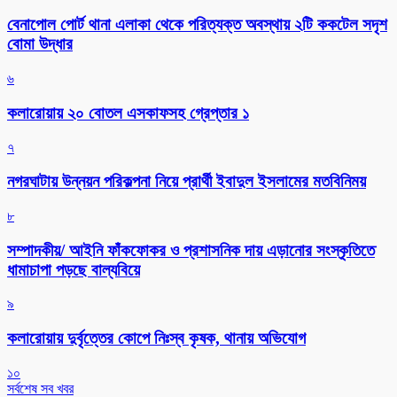
বেনাপোল পোর্ট থানা এলাকা থেকে পরিত্যক্ত অবস্থায় ২টি ককটেল সদৃশ
বোমা উদ্ধার
৬
কলারোয়ায় ২০ বোতল এসকাফসহ গ্রেপ্তার ১
৭
নগরঘাটায় উন্নয়ন পরিকল্পনা নিয়ে প্রার্থী ইবাদুল ইসলামের মতবিনিময়
৮
সম্পাদকীয়/ আইনি ফাঁকফোকর ও প্রশাসনিক দায় এড়ানোর সংস্কৃতিতে
ধামাচাপা পড়ছে বাল্যবিয়ে
৯
কলারোয়ায় দুর্বৃত্তের কোপে নিঃস্ব কৃষক, থানায় অভিযোগ
১০
সর্বশেষ সব খবর