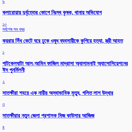
৯
কলারোয়ায় দুর্বৃত্তের কোপে নিঃস্ব কৃষক, থানায় অভিযোগ
১০
সর্বশেষ সব খবর
কয়রায় সিঁধ কেটে ঘরে ঢুকে ওষুধ ব্যবসায়ীকে কুপিয়ে হত্যা, স্ত্রী আহত
১
পাটকেলঘাটা আল-আমিন ফাজিল মাদ্রাসা অ্যালামনাই অ্যাসোসিয়েশনের
ঈদ পুনর্মিলনী
২
সাতক্ষীরা শহরে এক নারীর অস্বাভাবিক মৃত্যু, গলিত লাশ উদ্ধার
৩
সাতক্ষীরার নতুন জেলা প্রশাসক মিজ কাউসার আজিজ
৪