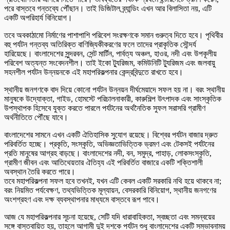
পরে বাস্তবে গন্তব্যে পৌঁছান। তাই ডিজিটাল ব্র্যান্ডিং এখন আর বিলাসিতা নয়, এটি
একটি অপরিহার্য বিনিয়োগ।
তবে অবকাঠামো নির্মাণের পাশাপাশি পরিবেশ সংরক্ষণকে সমান গুরুত্ব দিতে হবে। পৃথিবীর
বহু পর্যটন গন্তব্য অতিরিক্ত বাণিজ্যিকীকরণের ফলে তাদের প্রাকৃতিক সৌন্দর্য
হারিয়েছে। বাংলাদেশের সুন্দরবন, সেন্ট মার্টিন, পার্বত্য অঞ্চল, হাওর, নদী এবং উপকূলীয়
পরিবেশ অত্যন্ত সংবেদনশীল। তাই ইকো ট্যুরিজম, কমিউনিটি ট্যুরিজম এবং জলবায়ু
সহনশীল পর্যটন উন্নয়নকে এই মহাপরিকল্পনার কেন্দ্রবিন্দুতে রাখতে হবে।
স্থানীয় জনগণকে বাদ দিয়ে কোনো পর্যটন উন্নয়ন দীর্ঘমেয়াদে সফল হয় না। বরং স্থানীয়
মানুষকে উদ্যোক্তা, গাইড, হোমস্টে পরিচালনাকারী, কারুশিল্প উৎপাদক এবং সাংস্কৃতিক
উপস্থাপক হিসেবে যুক্ত করতে পারলে পর্যটনের অর্থনৈতিক সুফল সরাসরি গ্রামীণ
অর্থনীতিতে পৌঁছে যাবে।
বাংলাদেশের সামনে এখন একটি ঐতিহাসিক সুযোগ রয়েছে। বিশ্বের পর্যটন বাজার দ্রুত
পরিবর্তিত হচ্ছে। প্রকৃতি, সংস্কৃতি, অভিজ্ঞতাভিত্তিক ভ্রমণ এবং টেকসই পর্যটনের
প্রতি মানুষের আগ্রহ বাড়ছে। বাংলাদেশের নদী, বন, সমুদ্র, পাহাড়, লোকসংস্কৃতি,
গ্রামীণ জীবন এবং আতিথেয়তার ঐতিহ্য এই পরিবর্তিত বাজারে একটি শক্তিশালী
অবস্থান তৈরি করতে পারে।
তবে মহাপরিকল্পনা সফল হবে তখনই, যখন এটি কেবল একটি সরকারি নথি হয়ে থাকবে না;
বরং নিয়মিত পর্যবেক্ষণ, তথ্যভিত্তিক মূল্যায়ন, বেসরকারি বিনিয়োগ, স্থানীয় জনগণের
অংশগ্রহণ এবং দক্ষ ব্যবস্থাপনার মাধ্যমে বাস্তবে রূপ পাবে।
আজ যে মহাপরিকল্পনার সূচনা হয়েছে, সেটি যদি ধারাবাহিকতা, স্বচ্ছতা এবং সমন্বয়ের
সঙ্গে বাস্তবায়িত হয়, তাহলে আগামী দুই দশকে পর্যটন শুধু বাংলাদেশের একটি সম্ভাবনাময়