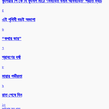
কুলিয়ার পি কে বি ফুটবল মাঠে ‘বিবাহিত বনাম অবিবাহিত’ প্রীতি ম্যাচ
৫
এই পৃথিবী বড়ই অভাগা
৬
“কথার ভার”
৭
শ্রাবণের বর্ষা
৮
মায়ার গভীরতা
৯
রাত শেষে দিন
১০
সর্বশেষ সব খবর