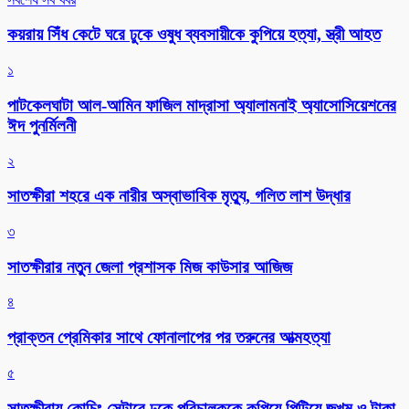
কয়রায় সিঁধ কেটে ঘরে ঢুকে ওষুধ ব্যবসায়ীকে কুপিয়ে হত্যা, স্ত্রী আহত
১
পাটকেলঘাটা আল-আমিন ফাজিল মাদ্রাসা অ্যালামনাই অ্যাসোসিয়েশনের
ঈদ পুনর্মিলনী
২
সাতক্ষীরা শহরে এক নারীর অস্বাভাবিক মৃত্যু, গলিত লাশ উদ্ধার
৩
সাতক্ষীরার নতুন জেলা প্রশাসক মিজ কাউসার আজিজ
৪
প্রাক্তন প্রেমিকার সাথে ফোনালাপের পর তরুনের আত্মহত্যা
৫
সাতক্ষীরায় কোচিং সেন্টারে ঢুকে পরিচালককে কুপিয়ে পিটিয়ে জখম ও টাকা