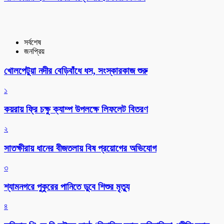
সর্বশেষ
জনপ্রিয়
খোলপেটুয়া নদীর বেড়িবাঁধে ধস, সংস্কারকাজ শুরু
১
কয়রায় ফ্রি চক্ষু ক্যাম্প উপলক্ষে লিফলেট বিতরণ
২
সাতক্ষীরায় ধানের বীজতলায় বিষ প্রয়োগের অভিযোগ
৩
শ্যামনগরে পুকুরের পানিতে ডুবে শিশুর মৃত্যু
৪