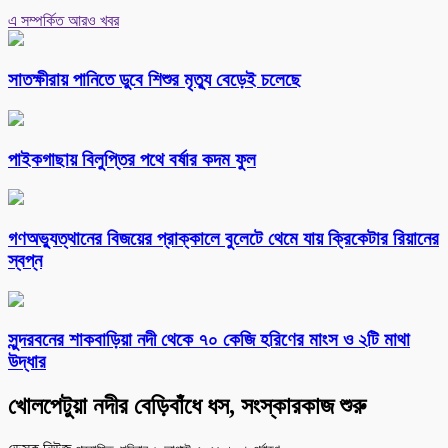
এ সম্পর্কিত আরও খবর
সাতক্ষীরায় পানিতে ডুবে শিশুর মৃত্যু বেড়েই চলেছে
পাইকগাছায় বিলুপ্তির পথে বর্ষার কদম ফুল
গণঅভ্যুত্থানের বিজয়ের প্রাক্কালে বুলেটে থেমে যায় ক্রিকেটার রিয়ানের
স্বপ্ন
সুন্দরবনের শাকবাড়িয়া নদী থেকে ৭০ কেজি হরিণের মাংস ও ২টি মাথা
উদ্ধার
খোলপেটুয়া নদীর বেড়িবাঁধে ধস, সংস্কারকাজ শুরু