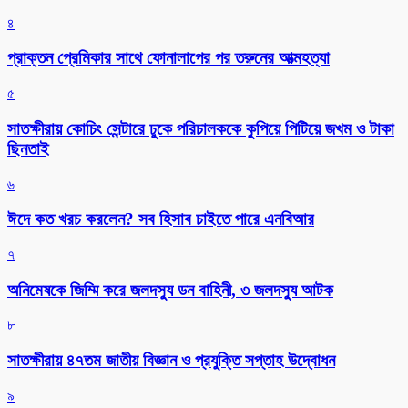
৪
প্রাক্তন প্রেমিকার সাথে ফোনালাপের পর তরুনের আত্মহত্যা
৫
সাতক্ষীরায় কোচিং সেন্টারে ঢুকে পরিচালককে কুপিয়ে পিটিয়ে জখম ও টাকা
ছিনতাই
৬
ঈদে কত খরচ করলেন? সব হিসাব চাইতে পারে এনবিআর
৭
অনিমেষকে জিম্মি করে জলদস্যু ডন বাহিনী, ৩ জলদস্যু আটক
৮
সাতক্ষীরায় ৪৭তম জাতীয় বিজ্ঞান ও প্রযুক্তি সপ্তাহ উদ্বোধন
৯