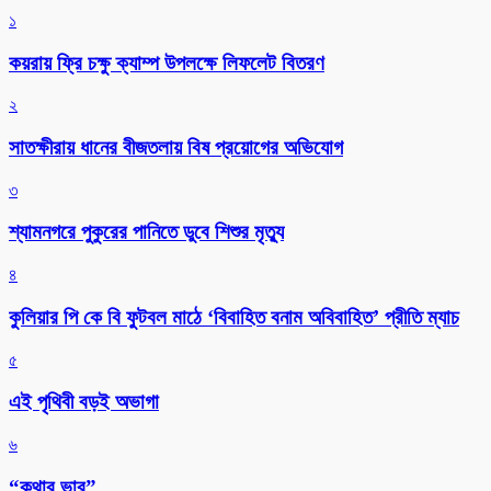
১
কয়রায় ফ্রি চক্ষু ক্যাম্প উপলক্ষে লিফলেট বিতরণ
২
সাতক্ষীরায় ধানের বীজতলায় বিষ প্রয়োগের অভিযোগ
৩
শ্যামনগরে পুকুরের পানিতে ডুবে শিশুর মৃত্যু
৪
কুলিয়ার পি কে বি ফুটবল মাঠে ‘বিবাহিত বনাম অবিবাহিত’ প্রীতি ম্যাচ
৫
এই পৃথিবী বড়ই অভাগা
৬
“কথার ভার”