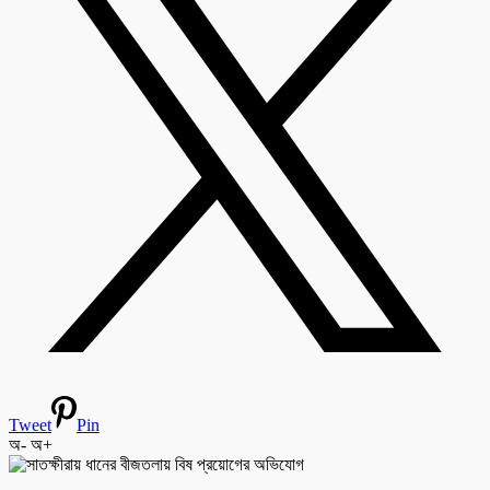
Tweet
Pin
অ-
অ+