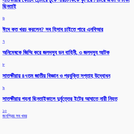
ছিনতাই
৬
ঈদে কত খরচ করলেন? সব হিসাব চাইতে পারে এনবিআর
৭
অনিমেষকে জিম্মি করে জলদস্যু ডন বাহিনী, ৩ জলদস্যু আটক
৮
সাতক্ষীরায় ৪৭তম জাতীয় বিজ্ঞান ও প্রযুক্তি সপ্তাহ উদ্বোধন
৯
সাতক্ষীরায় গহনা ছিনতাইকালে দুর্বৃত্তের ইটের আঘাতে নারী নিহত
১০
জনপ্রিয় সব খবর