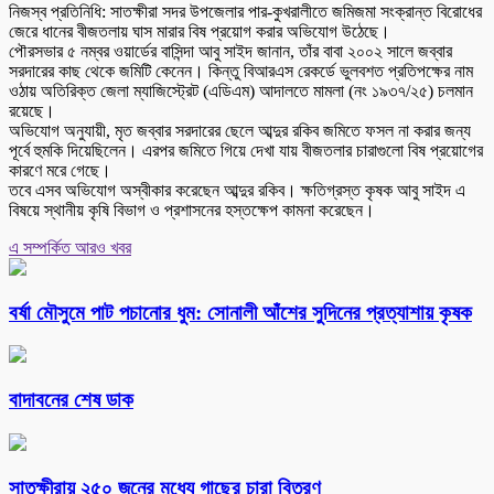
নিজস্ব প্রতিনিধি: সাতক্ষীরা সদর উপজেলার পার-কুখরালীতে জমিজমা সংক্রান্ত বিরোধের
জেরে ধানের বীজতলায় ঘাস মারার বিষ প্রয়োগ করার অভিযোগ উঠেছে।
পৌরসভার ৫ নম্বর ওয়ার্ডের বাসিন্দা আবু সাইদ জানান, তাঁর বাবা ২০০২ সালে জব্বার
সরদারের কাছ থেকে জমিটি কেনেন। কিন্তু বিআরএস রেকর্ডে ভুলবশত প্রতিপক্ষের নাম
ওঠায় অতিরিক্ত জেলা ম্যাজিস্ট্রেট (এডিএম) আদালতে মামলা (নং ১৯৩৭/২৫) চলমান
রয়েছে।
অভিযোগ অনুযায়ী, মৃত জব্বার সরদারের ছেলে আব্দুর রকিব জমিতে ফসল না করার জন্য
পূর্বে হুমকি দিয়েছিলেন। এরপর জমিতে গিয়ে দেখা যায় বীজতলার চারাগুলো বিষ প্রয়োগের
কারণে মরে গেছে।
তবে এসব অভিযোগ অস্বীকার করেছেন আব্দুর রকিব। ক্ষতিগ্রস্ত কৃষক আবু সাইদ এ
বিষয়ে স্থানীয় কৃষি বিভাগ ও প্রশাসনের হস্তক্ষেপ কামনা করেছেন।
এ সম্পর্কিত আরও খবর
বর্ষা মৌসুমে পাট পচানোর ধুম: সোনালী আঁশের সুদিনের প্রত্যাশায় কৃষক
বাদাবনের শেষ ডাক
সাতক্ষীরায় ২৫০ জনের মধ্যে গাছের চারা বিতরণ