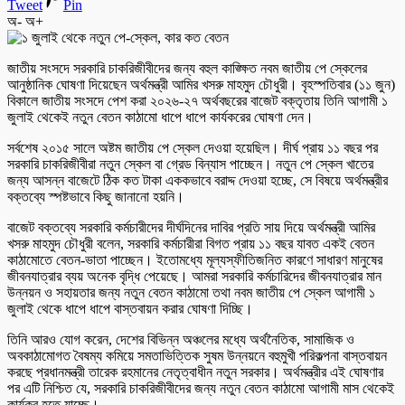
Tweet
Pin
অ-
অ+
জাতীয় সংসদে সরকারি চাকরিজীবীদের জন্য বহুল কাঙ্ক্ষিত নবম জাতীয় পে স্কেলের
আনুষ্ঠানিক ঘোষণা দিয়েছেন অর্থমন্ত্রী আমির খসরু মাহমুদ চৌধুরী। বৃহস্পতিবার (১১ জুন)
বিকালে জাতীয় সংসদে পেশ করা ২০২৬-২৭ অর্থবছরের বাজেট বক্তৃতায় তিনি আগামী ১
জুলাই থেকেই নতুন বেতন কাঠামো ধাপে ধাপে কার্যকরের ঘোষণা দেন।
সর্বশেষ ২০১৫ সালে অষ্টম জাতীয় পে স্কেল দেওয়া হয়েছিল। দীর্ঘ প্রায় ১১ বছর পর
সরকারি চাকরিজীবীরা নতুন স্কেল বা গ্রেড বিন্যাস পাচ্ছেন। নতুন পে স্কেল খাতের
জন্য আসন্ন বাজেটে ঠিক কত টাকা এককভাবে বরাদ্দ দেওয়া হচ্ছে, সে বিষয়ে অর্থমন্ত্রীর
বক্তব্যে স্পষ্টভাবে কিছু জানানো হয়নি।
বাজেট বক্তব্যে সরকারি কর্মচারীদের দীর্ঘদিনের দাবির প্রতি সায় দিয়ে অর্থমন্ত্রী আমির
খসরু মাহমুদ চৌধুরী বলেন, সরকারি কর্মচারীরা বিগত প্রায় ১১ বছর যাবত একই বেতন
কাঠামোতে বেতন-ভাতা পাচ্ছেন। ইতোমধ্যে মূল্যস্ফীতিজনিত কারণে সাধারণ মানুষের
জীবনযাত্রার ব্যয় অনেক বৃদ্ধি পেয়েছে। আমরা সরকারি কর্মচারিদের জীবনযাত্রার মান
উন্নয়ন ও সহায়তার জন্য নতুন বেতন কাঠামো তথা নবম জাতীয় পে স্কেল আগামী ১
জুলাই থেকে ধাপে ধাপে বাস্তবায়ন করার ঘোষণা দিচ্ছি।
তিনি আরও যোগ করেন, দেশের বিভিন্ন অঞ্চলের মধ্যে অর্থনৈতিক, সামাজিক ও
অবকাঠামোগত বৈষম্য কমিয়ে সমতাভিত্তিক সুষম উন্নয়নে বহুমুখী পরিকল্পনা বাস্তবায়ন
করছে প্রধানমন্ত্রী তারেক রহমানের নেতৃত্বাধীন নতুন সরকার। অর্থমন্ত্রীর এই ঘোষণার
পর এটি নিশ্চিত যে, সরকারি চাকরিজীবীদের জন্য নতুন বেতন কাঠামো আগামী মাস থেকেই
কার্যকর হতে যাচ্ছে।