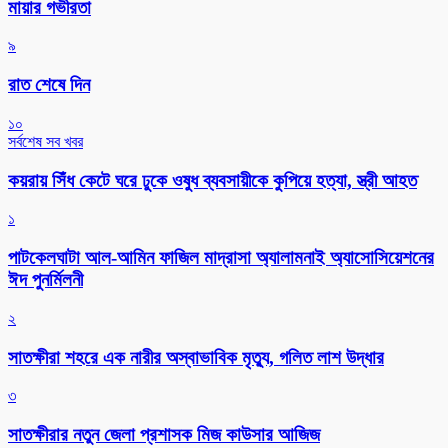
মায়ার গভীরতা
৯
রাত শেষে দিন
১০
সর্বশেষ সব খবর
কয়রায় সিঁধ কেটে ঘরে ঢুকে ওষুধ ব্যবসায়ীকে কুপিয়ে হত্যা, স্ত্রী আহত
১
পাটকেলঘাটা আল-আমিন ফাজিল মাদ্রাসা অ্যালামনাই অ্যাসোসিয়েশনের
ঈদ পুনর্মিলনী
২
সাতক্ষীরা শহরে এক নারীর অস্বাভাবিক মৃত্যু, গলিত লাশ উদ্ধার
৩
সাতক্ষীরার নতুন জেলা প্রশাসক মিজ কাউসার আজিজ