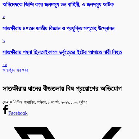
অনিমেষকে জিম্মি করে জলদস্যু ডন বাহিনী, ৩ জলদস্যু আটক
৮
সাতক্ষীরায় ৪৭তম জাতীয় বিজ্ঞান ও প্রযুক্তি সপ্তাহ উদ্বোধন
৯
সাতক্ষীরায় গহনা ছিনতাইকালে দুর্বৃত্তের ইটের আঘাতে নারী নিহত
১০
জনপ্রিয় সব খবর
সাতক্ষীরায় ধানের বীজতলায় বিষ প্রয়োগের অভিযোগ
ডেস্ক নিউজ
প্রকাশিত: শনিবার, ৮ আগস্ট, ২০২৬, ১:০৫ পূর্বাহ্ণ
Facebook