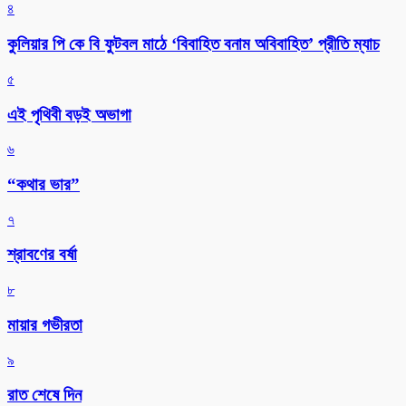
৪
কুলিয়ার পি কে বি ফুটবল মাঠে ‘বিবাহিত বনাম অবিবাহিত’ প্রীতি ম্যাচ
৫
এই পৃথিবী বড়ই অভাগা
৬
“কথার ভার”
৭
শ্রাবণের বর্ষা
৮
মায়ার গভীরতা
৯
রাত শেষে দিন