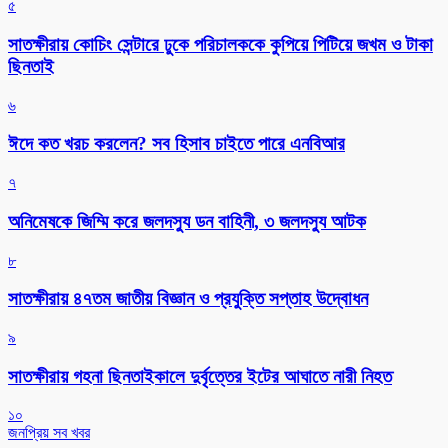
৫
সাতক্ষীরায় কোচিং সেন্টারে ঢুকে পরিচালককে কুপিয়ে পিটিয়ে জখম ও টাকা
ছিনতাই
৬
ঈদে কত খরচ করলেন? সব হিসাব চাইতে পারে এনবিআর
৭
অনিমেষকে জিম্মি করে জলদস্যু ডন বাহিনী, ৩ জলদস্যু আটক
৮
সাতক্ষীরায় ৪৭তম জাতীয় বিজ্ঞান ও প্রযুক্তি সপ্তাহ উদ্বোধন
৯
সাতক্ষীরায় গহনা ছিনতাইকালে দুর্বৃত্তের ইটের আঘাতে নারী নিহত
১০
জনপ্রিয় সব খবর