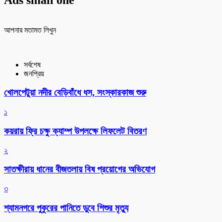
আপনার মতামত লিখুন
সর্বশেষ
জনপ্রিয়
খোলপেটুয়া নদীর বেড়িবাঁধে ধস, সংস্কারকাজ শুরু
১
কয়রায় ফ্রি চক্ষু ক্যাম্প উপলক্ষে লিফলেট বিতরণ
২
সাতক্ষীরায় ধানের বীজতলায় বিষ প্রয়োগের অভিযোগ
৩
শ্যামনগরে পুকুরের পানিতে ডুবে শিশুর মৃত্যু