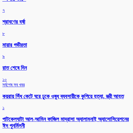
৭
শ্রাবণের বর্ষা
৮
মায়ার গভীরতা
৯
রাত শেষে দিন
১০
সর্বশেষ সব খবর
কয়রায় সিঁধ কেটে ঘরে ঢুকে ওষুধ ব্যবসায়ীকে কুপিয়ে হত্যা, স্ত্রী আহত
১
পাটকেলঘাটা আল-আমিন ফাজিল মাদ্রাসা অ্যালামনাই অ্যাসোসিয়েশনের
ঈদ পুনর্মিলনী