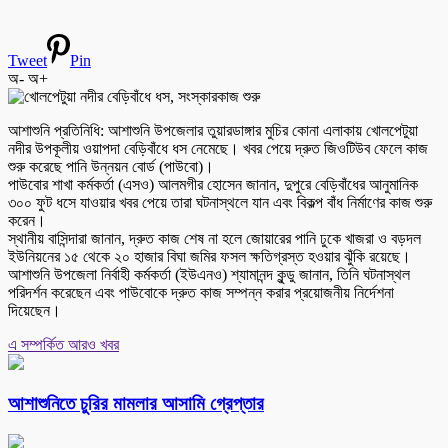
Tweet
Pin
অ-
অ+
আশাশুনি প্রতিনিধি: আশাশুনি উপজেলার তুয়ারডাঙ্গার মুচির কোনা এলাকায় খোলপেটুয়া
নদীর উপকূলীয় ওয়াপদা বেড়িবাঁধে ধস নেমেছে। খবর পেয়ে দ্রুত জিওটিউব ফেলে কাজ
শুরু করেছে পানি উন্নয়ন বোর্ড (পাউবো)।
পাউবোর শাখা কর্মকর্তা (এসও) আলমগীর হোসেন জানান, দুপুরে বেড়িবাঁধের আনুমানিক
৩০০ ফুট ধসে যাওয়ার খবর পেয়ে তারা ঘটনাস্থলে যান এবং বিকল্প বাঁধ নির্মাণের কাজ শুরু
করেন।
স্থানীয় বাসিন্দারা জানান, দ্রুত কাজ শেষ না হলে জোয়ারের পানি ঢুকে খাজরা ও বড়দল
ইউনিয়নের ১৫ থেকে ২০ হাজার বিঘা জমির ফসল ক্ষতিগ্রস্ত হওয়ার ঝুঁকি রয়েছে।
আশাশুনি উপজেলা নির্বাহী কর্মকর্তা (ইউএনও) শ্যামানন্দ কুন্ডু জানান, তিনি ঘটনাস্থল
পরিদর্শন করেছেন এবং পাউবোকে দ্রুত কাজ সম্পন্ন করার প্রয়োজনীয় নির্দেশনা
দিয়েছেন।
এ সম্পর্কিত আরও খবর
আশাশুনিতে চুরির মামলার আসামি গ্রেপ্তার