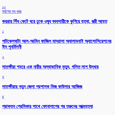
১০
সর্বশেষ সব খবর
কয়রায় সিঁধ কেটে ঘরে ঢুকে ওষুধ ব্যবসায়ীকে কুপিয়ে হত্যা, স্ত্রী আহত
১
পাটকেলঘাটা আল-আমিন ফাজিল মাদ্রাসা অ্যালামনাই অ্যাসোসিয়েশনের
ঈদ পুনর্মিলনী
২
সাতক্ষীরা শহরে এক নারীর অস্বাভাবিক মৃত্যু, গলিত লাশ উদ্ধার
৩
সাতক্ষীরার নতুন জেলা প্রশাসক মিজ কাউসার আজিজ
৪
প্রাক্তন প্রেমিকার সাথে ফোনালাপের পর তরুনের আত্মহত্যা