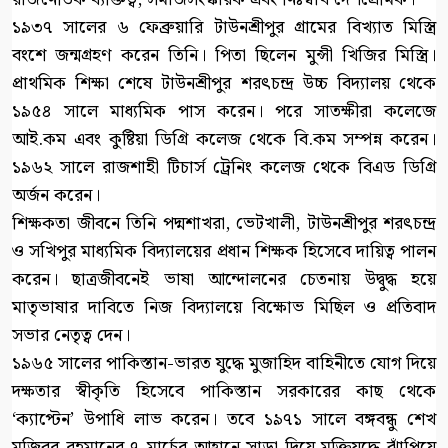
১৯৩৭ সালের ৬ ফেব্রুয়ারি টাউনশ্রীপুর গ্রামের বিখ্যাত মিস্ত্রি
বংশে জন্মগ্রহণ করেন তিনি। পিতা ছিলেন মুন্সী খিজির মিস্ত্রি।
প্রাথমিক শিক্ষা শেষে টাউনশ্রীপুর শরৎচন্দ্র উচ্চ বিদ্যালয় থেকে
১৯৫৪ সালে মাধ্যমিক পাস করেন। পরে সাতক্ষীরা কলেজে
আই.কম এবং কুষ্টিয়া ডিগ্রি কলেজ থেকে বি.কম সম্পন্ন করেন।
১৯৬২ সালে রাজশাহী টিচার্স ট্রেনিং কলেজ থেকে বিএড ডিগ্রি
অর্জন করেন।
শিক্ষকতা জীবনে তিনি পদ্মশাখরা, ভেটখালী, টাউনশ্রীপুর শরৎচন্দ্র
ও সখিপুর মাধ্যমিক বিদ্যালয়ের প্রধান শিক্ষক হিসেবে দায়িত্ব পালন
করেন। ছাত্রজীবনেই ভাষা আন্দোলনের চেতনায় উদ্বুদ্ধ হয়ে
মাতৃভাষার দাবিতে নিজ বিদ্যালয়ে বিক্ষোভ মিছিল ও প্রতিবাদ
সভার নেতৃত্ব দেন।
১৯৬৫ সালের পাকিস্তান-ভারত যুদ্ধে মুজাহিদ বাহিনীতে যোগ দিয়ে
দক্ষতার স্বীকৃতি হিসেবে পাকিস্তান সরকারের কাছ থেকে
‘ক্যাপ্টেন’ উপাধি লাভ করেন। তবে ১৯৭১ সালে বঙ্গবন্ধু শেখ
মুজিবুর রহমানের ৭ মার্চের আহ্বানে সাড়া দিয়ে মুক্তিযুদ্ধে ঝাঁপিয়ে