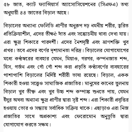
৫৮ জাত, ক্যাট ফ্যান্সিয়ার্স অ্যাসোসিয়েশনের (সিএফএ) তথ্য
অনুযায়ী ৪৪ জাতের বিড়াল আছে।
বিড়ালের অন্যান্য ফেলিডি প্রাণীর অনুরূপ দঢ় নমনীয় শরীর, ত্বরিত
প্রতিক্রিয়াশীল, এদের তীক্ষè দাঁত এবং সঙ্কোচনীয় থাবা দেখা যায়।
এরা ক্ষুদ্র শিকারে পারদর্শী। এদের নৈশদৃষ্টি এবং ঘ্রাণশক্তি খুব
প্রখর। তবে এদের বর্ণের দৃশ্যমানতা দরিদ্র। বিড়ালের যোগাযোগের
মধ্যে কণ্ঠস্বরের ব্যবহার যেমন, মিয়াও, গরগর, কম্পনজাত শব্দ,
হিস, গর্জন এবং গোঁ গোঁ শব্দ করা প্রভৃতি কণ্ঠ্যবর্ণের ব্যবহারের
পাশাপাশি বিড়ালের নির্দিষ্ট শরীরী ভাষা রয়েছে। বিড়াল, একক
শিকারী হওয়া সত্ত্বেও সামাজিক প্রজাতির। মানুষের কানের তুলনায়
বিড়াল খুব তীক্ষ্ণ এবং খুব উচ্চ শব্দ কম্পাঙ্ক শুনতে পায়, যেমন
ইঁদুর অথবা অন্যান্য ক্ষুদ্র প্রাণীর দ্বারা সৃষ্ট শব্দ। এরা শিকারী প্রবৃত্তির
হওয়ায় ভোর ও সন্ধ্যায় সর্বাধিক সক্রিয় থাকে। এছাড়াও এরা নিজ
প্রজাতির সাথে অপ্রকাশ্য এবং ফেরোমোন অনুভূতি দ্বারা
যোগাযোগ করতে সক্ষম।