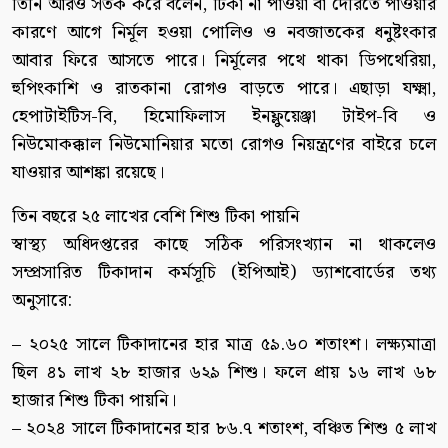
তিনি আরও সতর্ক করে বলেন, টিকা না পাওয়া বা দেরিতে পাওয়ার
কারণে আগে নির্মূল হওয়া পোলিও ও নবজাতকের ধনুষ্টংকার
আবার ফিরে আসতে পারে। নির্মূলের পথে থাকা ডিপথেরিয়া,
হুপিংকাশি ও রাতকানা রোগও বাড়তে পারে। এছাড়া যক্ষ্মা,
হেপাটাইটিস-বি, হিমোফিলাস ইনফ্লুয়েঞ্জা টাইপ-বি ও
নিউমোকক্কাল নিউমোনিয়ার মতো রোগও নিয়ন্ত্রণের বাইরে চলে
যাওয়ার আশঙ্কা রয়েছে।
তিন বছরে ২৫ লাখের বেশি শিশু টিকা পায়নি
স্বাস্থ্য অধিদপ্তরের কাছে সঠিক পরিসংখ্যান না থাকলেও
সম্প্রসারিত টিকাদান কর্মসূচি (ইপিআই) ড্যাশবোর্ডের তথ্য
অনুসারে:
– ২০২৫ সালে টিকাদানের হার মাত্র ৫৯.৬০ শতাংশ। লক্ষ্যমাত্রা
ছিল ৪১ লাখ ২৮ হাজার ৬২৯ শিশু। ফলে প্রায় ১৬ লাখ ৬৮
হাজার শিশু টিকা পায়নি।
– ২০২৪ সালে টিকাদানের হার ৮৬.৭ শতাংশ, বঞ্চিত শিশু ৫ লাখ