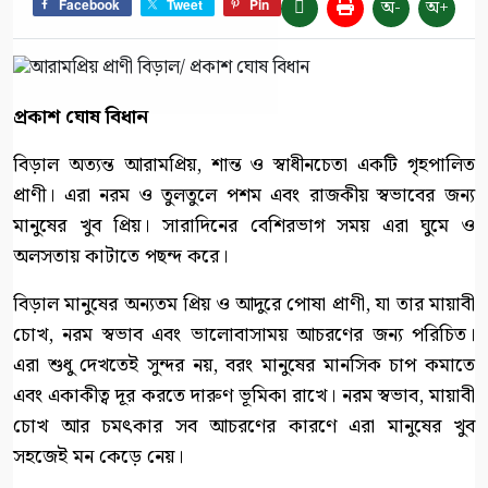
অ-
অ+
Facebook
Tweet
Pin
প্রকাশ ঘোষ বিধান
বিড়াল অত্যন্ত আরামপ্রিয়, শান্ত ও স্বাধীনচেতা একটি গৃহপালিত
প্রাণী। এরা নরম ও তুলতুলে পশম এবং রাজকীয় স্বভাবের জন্য
মানুষের খুব প্রিয়। সারাদিনের বেশিরভাগ সময় এরা ঘুমে ও
অলসতায় কাটাতে পছন্দ করে।
বিড়াল মানুষের অন্যতম প্রিয় ও আদুরে পোষা প্রাণী, যা তার মায়াবী
চোখ, নরম স্বভাব এবং ভালোবাসাময় আচরণের জন্য পরিচিত।
এরা শুধু দেখতেই সুন্দর নয়, বরং মানুষের মানসিক চাপ কমাতে
এবং একাকীত্ব দূর করতে দারুণ ভূমিকা রাখে। নরম স্বভাব, মায়াবী
চোখ আর চমৎকার সব আচরণের কারণে এরা মানুষের খুব
সহজেই মন কেড়ে নেয়।