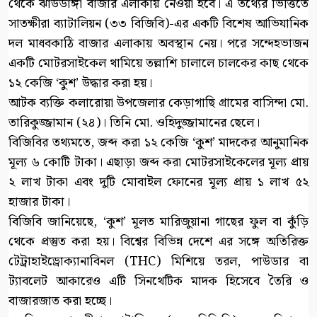
থেকে ঝাউডাঙ্গা বাজার এলাকায় নেওয়া হবে। এ তথ্যের ভিত্তিতে
সাতক্ষীরা ব্যাটালিয়ন (৩৩ বিজিবি)-এর একটি বিশেষ আভিযানিক
দল মাধবকাঠি বাজার এলাকায় অবস্থান নেয়। পরে সন্দেহভাজন
একটি মোটরসাইকেল থামিয়ে তল্লাশি চালালে চালকের কাছ থেকে
১২ কেজি ‘কুশ’ উদ্ধার করা হয়।
আটক ব্যক্তি কলারোয়া উপজেলার কেড়াগাছি গ্রামের বাসিন্দা মো.
তারিকুজ্জামান (২৪)। তিনি মো. ওহিদুজ্জামানের ছেলে।
বিজিবির তথ্যমতে, জব্দ করা ১২ কেজি ‘কুশ’ মাদকের আনুমানিক
মূল্য ৬ কোটি টাকা। এছাড়া জব্দ করা মোটরসাইকেলের মূল্য প্রায়
২ লাখ টাকা এবং দুটি মোবাইল ফোনের মূল্য প্রায় ১ লাখ ৫২
হাজার টাকা।
বিজিবি জানিয়েছে, ‘কুশ’ মূলত মারিজুয়ানা গাছের ফুল বা কুঁড়ি
থেকে প্রস্তুত করা হয়। বিশ্বের বিভিন্ন দেশে এর সঙ্গে অতিরিক্ত
টেট্রাহাইড্রোক্যানাবিনল (THC) মিশিয়ে তরল, পাউডার বা
ট্যাবলেট আকারেও এটি সিনথেটিক মাদক হিসেবে তৈরি ও
বাজারজাত করা হচ্ছে।