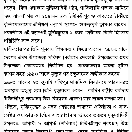
পড়েন। নিজ এলাকায় মুক্তিবাহিনী গঠন, পাকিস্তানি পতাকা নামিয়ে
‘জয় বাংলা’ পতাকা উত্তোলন এবং টাউনশ্রীপুর ও ভারতের টাকীতে
মুক্তিযোদ্ধাদের প্রশিক্ষণ ক্যাম্প স্থাপনে গুরুত্বপূর্ণ ভূমিকা রাখেন।
পরবর্তীতে এই ক্যাম্পই মুক্তিযুদ্ধের ৯ নম্বর সেক্টরের ভিত্তি হিসেবে
পরিচিতি লাভ করে।
স্বাধীনতার পর তিনি পুনরায় শিক্ষকতায় ফিরে আসেন। ১৯৮৫ সালে
দেশের প্রথম উপজেলা পরিষদ নির্বাচনে দেবহাটা উপজেলার প্রথম
উপজেলা চেয়ারম্যান নির্বাচিত হন। মানবসেবার অনন্য দৃষ্টান্ত
স্থাপন করে ১৯৯০ সালে মৃত্যুর পর চক্ষুদানের অঙ্গীকার করেন।
১৯৯৩ সালের ২৩ জুলাই সখিপুর মাধ্যমিক বিদ্যালয়ে পাঠদানরত
অবস্থায় অসুস্থ হয়ে তিনি মৃত্যুবরণ করেন। পরদিন রাষ্ট্রীয় মর্যাদায়
টাউনশ্রীপুর শরৎচন্দ্র উচ্চ বিদ্যালয় প্রাঙ্গণে তার দাফন সম্পন্ন হয়।
এদিকে, মুক্তিযুদ্ধের ৯ নম্বর সেক্টরের অন্যতম প্রতিষ্ঠাতা ও সাব-
সেক্টর কমান্ডার ক্যাপ্টেন শাহজাহান মাস্টারের ৩৩তম মৃত্যুবার্ষিকী
উপলক্ষে আগামী ৮ আগস্ট (শনিবার) টাউনশ্রীপুর শরৎচন্দ্র উচ্চ
বিদ্যালয় চত্বরে দিনব্যাপী স্মরণসভা, দোয়া মাহফিল ও বিভিন্ন