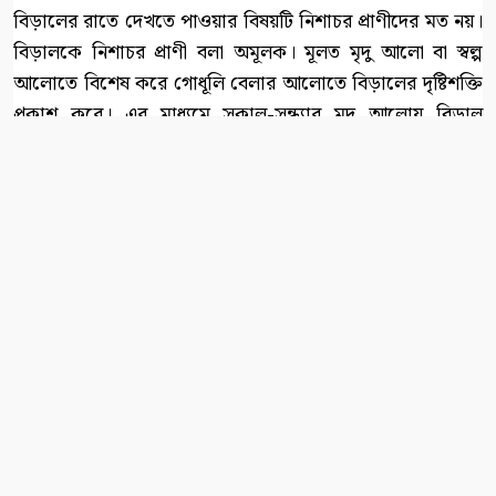
বিড়ালের রাতে দেখতে পাওয়ার বিষয়টি নিশাচর প্রাণীদের মত নয়।
বিড়ালকে নিশাচর প্রাণী বলা অমূলক। মূলত মৃদু আলো বা স্বল্প
আলোতে বিশেষ করে গোধূলি বেলার আলোতে বিড়ালের দৃষ্টিশক্তি
প্রকাশ করে। এর মাধ্যমে সকাল-সন্ধ্যার মৃদু আলোয় বিড়াল
দেখতে পায়, যে আলোয় মানুষ দেখতে পায় না কিন্তু বিড়াল দেখতে
পায় এবং শিকার করতে পারে। প্রাচীনকাল থেকেই ঘরবাড়ি ও
ফসল ইঁদুরের হাত থেকে রক্ষা করতে বিড়ালের কদর রয়েছে।
লেখক : সাংবাদিক ও কলামিস্ট
২০২৫
patradoot
সর্বস্বত্ব সংরক্ষিত