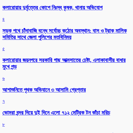
কলারোয়ায় দুর্বৃত্তের কোপে নিঃস্ব কৃষক, থানায় অভিযোগ
৪
সড়ক পথে চাঁদাবাজি বন্ধে সর্বোচ্চ কঠোর অবস্থান: বাস ও ট্রাক মালিক
সমিতির সাথে জেলা পুলিশের মতবিনিময়
৫
কলারোয়ার জয়নগরে সরকারি গাছ আত্মসাতের চেষ্টা, এলাকাবাসীর বাধার
মুখে পন্ড
৬
আশাশুনিতে পৃথক অভিযানে ৩ আসামি গ্রেপ্তার
৭
ভোমরা বন্দর দিয়ে দুই দিনে এলো ৭১২ মেট্রিক টন কাঁচা মরিচ
৮