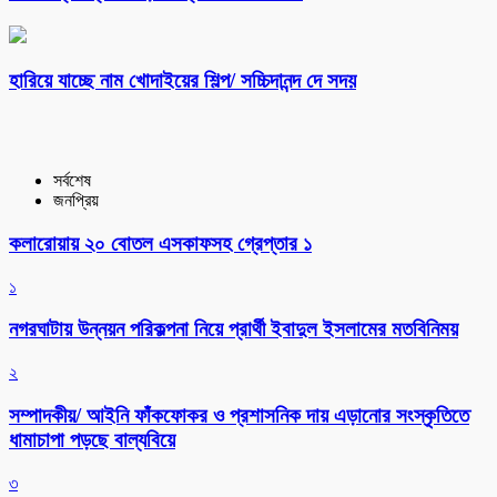
হারিয়ে যাচ্ছে নাম খোদাইয়ের শিল্প/ সচ্চিদানন্দ দে সদয়
সর্বশেষ
জনপ্রিয়
কলারোয়ায় ২০ বোতল এসকাফসহ গ্রেপ্তার ১
১
নগরঘাটায় উন্নয়ন পরিকল্পনা নিয়ে প্রার্থী ইবাদুল ইসলামের মতবিনিময়
২
সম্পাদকীয়/ আইনি ফাঁকফোকর ও প্রশাসনিক দায় এড়ানোর সংস্কৃতিতে
ধামাচাপা পড়ছে বাল্যবিয়ে
৩