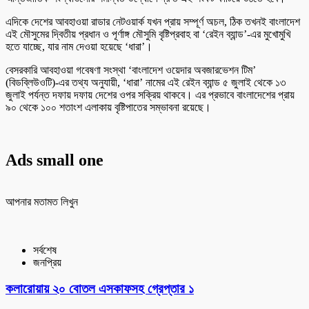
এদিকে দেশের আবহাওয়া রাডার নেটওয়ার্ক যখন প্রায় সম্পূর্ণ অচল, ঠিক তখনই বাংলাদেশ
এই মৌসুমের দ্বিতীয় প্রধান ও পূর্ণাঙ্গ মৌসুমি বৃষ্টিপ্রবাহ বা ‘রেইন ব্যান্ড’-এর মুখোমুখি
হতে যাচ্ছে, যার নাম দেওয়া হয়েছে ‘ধারা’।
বেসরকারি আবহাওয়া গবেষণা সংস্থা ‘বাংলাদেশ ওয়েদার অবজারভেশন টিম’
(বিডব্লিউওটি)-এর তথ্য অনুযায়ী, ‘ধারা’ নামের এই রেইন ব্যান্ড ৫ জুলাই থেকে ১৩
জুলাই পর্যন্ত দফায় দফায় দেশের ওপর সক্রিয় থাকবে। এর প্রভাবে বাংলাদেশের প্রায়
৯০ থেকে ১০০ শতাংশ এলাকায় বৃষ্টিপাতের সম্ভাবনা রয়েছে।
Ads small one
আপনার মতামত লিখুন
সর্বশেষ
জনপ্রিয়
কলারোয়ায় ২০ বোতল এসকাফসহ গ্রেপ্তার ১