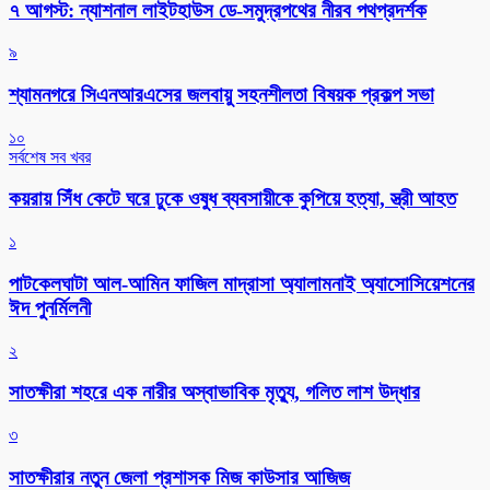
৭ আগস্ট: ন্যাশনাল লাইটহাউস ডে-সমুদ্রপথের নীরব পথপ্রদর্শক
৯
শ্যামনগরে সিএনআরএসের জলবায়ু সহনশীলতা বিষয়ক প্রকল্প সভা
১০
সর্বশেষ সব খবর
কয়রায় সিঁধ কেটে ঘরে ঢুকে ওষুধ ব্যবসায়ীকে কুপিয়ে হত্যা, স্ত্রী আহত
১
পাটকেলঘাটা আল-আমিন ফাজিল মাদ্রাসা অ্যালামনাই অ্যাসোসিয়েশনের
ঈদ পুনর্মিলনী
২
সাতক্ষীরা শহরে এক নারীর অস্বাভাবিক মৃত্যু, গলিত লাশ উদ্ধার
৩
সাতক্ষীরার নতুন জেলা প্রশাসক মিজ কাউসার আজিজ