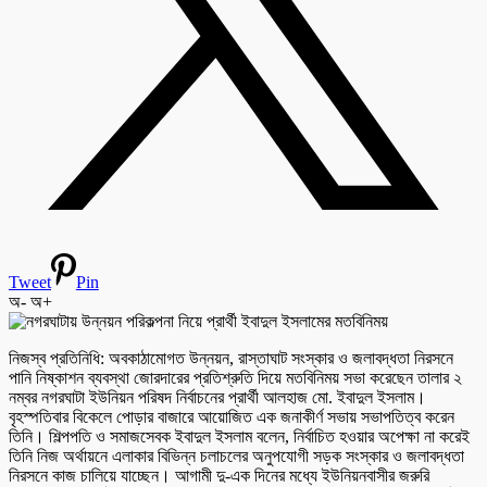
Tweet
Pin
অ-
অ+
নিজস্ব প্রতিনিধি: অবকাঠামোগত উন্নয়ন, রাস্তাঘাট সংস্কার ও জলাবদ্ধতা নিরসনে
পানি নিষ্কাশন ব্যবস্থা জোরদারের প্রতিশ্রুতি দিয়ে মতবিনিময় সভা করেছেন তালার ২
নম্বর নগরঘাটা ইউনিয়ন পরিষদ নির্বাচনের প্রার্থী আলহাজ মো. ইবাদুল ইসলাম।
বৃহস্পতিবার বিকেলে পোড়ার বাজারে আয়োজিত এক জনাকীর্ণ সভায় সভাপতিত্ব করেন
তিনি। শিল্পপতি ও সমাজসেবক ইবাদুল ইসলাম বলেন, নির্বাচিত হওয়ার অপেক্ষা না করেই
তিনি নিজ অর্থায়নে এলাকার বিভিন্ন চলাচলের অনুপযোগী সড়ক সংস্কার ও জলাবদ্ধতা
নিরসনে কাজ চালিয়ে যাচ্ছেন। আগামী দু-এক দিনের মধ্যে ইউনিয়নবাসীর জরুরি