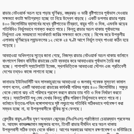
রাডার নেটওয়ার্ক অচল হয়ে পড়ায় ঘূর্ণিঝড়, বজ্রঝড় ও ভারী বৃষ্টিপাতের পূর্বাভাস দেওয়ার
সক্ষমতা কতটা ক্ষতিগ্রস্ত হচ্ছে তা নিয়ে উদ্বেগ বাড়ছে। একটি ডপলার রাডার প্রায়
৪০০ কিলোমিটার ব্যাসার্ধের মধ্যে বৃষ্টিপাতের তীব্রতা, বায়ুর গতি ও দিক, এমনকি ঝড়ের
গতিবিধিও নির্ভুলভাবে শনাক্ত করতে পারে। কিন্তু রাডার অচল থাকায় পূর্বাভাসের
নির্ভুলতা এবং সময়মতো সতর্কবার্তা জারির সক্ষমতা কমে গেছে। বিশেষ করে উপকূলীয়
এলাকায় ঘূর্ণিঝড়ের ল্যান্ডফলের ১২ থেকে ২৪ ঘণ্টা আগে নির্ভুল তথ্য পাওয়া কঠিন হয়ে
পড়েছে।
আবহাওয়া অধিদপ্তর সূত্রে জানা গেছে, নিজস্ব রাডার নেটওয়ার্ক অচল থাকায় বর্তমানে
বাংলাদেশ বিমান বাহিনীর রাডারের ডেটা ব্যবহার করে আবহাওয়ার পূর্বাভাস তৈরি করা
হচ্ছে। পাশাপাশি স্যাটেলাইট ইমেজ, স্থলভিত্তিক আবহাওয়া স্টেশন এবং প্রতিবেশী
দেশের তথ্যও কাজে লাগানো হচ্ছে।
কানাডার ইউনিভার্সিটি অব সাসকাচুয়ানের আবহাওয়া ও জলবায়ু গবেষক মুস্তফা কামাল
পলাশ বলেন, একটি আবহাওয়া রাডারের কার্যকরী পরিসর প্রায় ৪০০ কিলোমিটার। সমুদ্র
থেকে কোনো ঝড় ওই পরিসরে প্রবেশ করলে রাডার তার গতি ও দিক নির্ধারণ করতে
পারে। স্যাটেলাইট শুধু মেঘ দেখায় কিন্তু বৃষ্টির পরিমাণ নির্ভুলভাবে বলতে পারে না।
বর্তমানে উত্তর-পশ্চিম বঙ্গোপসাগরে সৃষ্ট লঘুচাপের গতিবিধি সঠিকভাবে পর্যবেক্ষণ করা
সম্ভব হচ্ছে না, যা উপকূলবাসীকে ঝুঁকির মুখে ফেলছে।
কেন্দ্রীয় বায়ুমণ্ডলীয় দূষণ অধ্যয়ন কেন্দ্রের (সিএপিএস) প্রতিষ্ঠাতা চেয়ারম্যান প্রফেসর
ড. আহমদ কামরুজ্জামান মজুমদার বলেন, তিনটি রাডার দীর্ঘদিন ধরে অচল থাকায়
উপকূলবাসী সঠিক তথ্য থেকে বঞ্চিত। আগের সরকারের আমলে রক্ষণাবেক্ষণ ও মনিটরিংয়ে