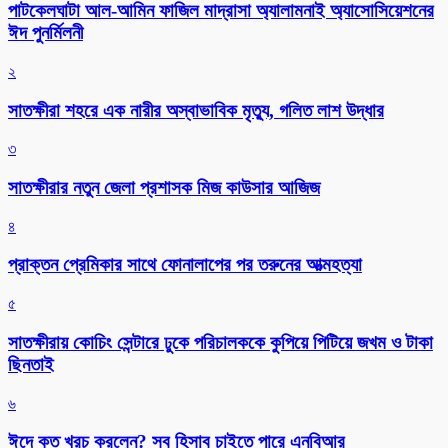
পাটকেলঘাটা আল-আমিন ফাজিল মাদ্রাসা অ্যালামনাই অ্যাসোসিয়েশনের
ঈদ পুনর্মিলনী
২
সাতক্ষীরা শহরে এক নারীর অস্বাভাবিক মৃত্যু, গলিত লাশ উদ্ধার
৩
সাতক্ষীরার নতুন জেলা প্রশাসক মিজ কাউসার আজিজ
৪
প্রাক্তন প্রেমিকার সাথে ফোনালাপের পর তরুনের আত্মহত্যা
৫
সাতক্ষীরায় কোচিং সেন্টারে ঢুকে পরিচালককে কুপিয়ে পিটিয়ে জখম ও টাকা
ছিনতাই
৬
ঈদে কত খরচ করলেন? সব হিসাব চাইতে পারে এনবিআর