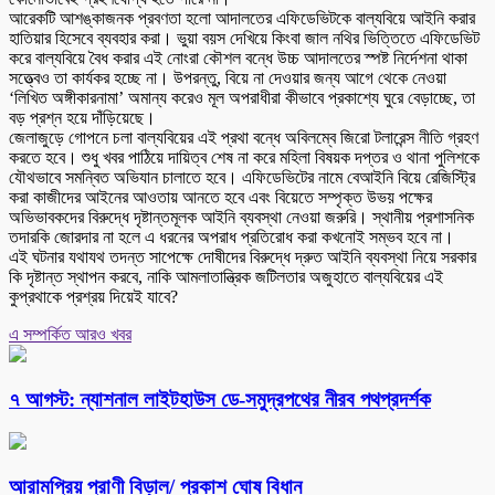
আরেকটি আশঙ্কাজনক প্রবণতা হলো আদালতের এফিডেভিটকে বাল্যবিয়ে আইনি করার
হাতিয়ার হিসেবে ব্যবহার করা। ভুয়া বয়স দেখিয়ে কিংবা জাল নথির ভিত্তিতে এফিডেভিট
করে বাল্যবিয়ে বৈধ করার এই নোংরা কৌশল বন্ধে উচ্চ আদালতের স্পষ্ট নির্দেশনা থাকা
সত্ত্বেও তা কার্যকর হচ্ছে না। উপরন্তু, বিয়ে না দেওয়ার জন্য আগে থেকে নেওয়া
‘লিখিত অঙ্গীকারনামা’ অমান্য করেও মূল অপরাধীরা কীভাবে প্রকাশ্যে ঘুরে বেড়াচ্ছে, তা
বড় প্রশ্ন হয়ে দাঁড়িয়েছে।
জেলাজুড়ে গোপনে চলা বাল্যবিয়ের এই প্রথা বন্ধে অবিলম্বে জিরো টলারেন্স নীতি গ্রহণ
করতে হবে। শুধু খবর পাঠিয়ে দায়িত্ব শেষ না করে মহিলা বিষয়ক দপ্তর ও থানা পুলিশকে
যৌথভাবে সমন্বিত অভিযান চালাতে হবে। এফিডেভিটের নামে বেআইনি বিয়ে রেজিস্ট্রি
করা কাজীদের আইনের আওতায় আনতে হবে এবং বিয়েতে সম্পৃক্ত উভয় পক্ষের
অভিভাবকদের বিরুদ্ধে দৃষ্টান্তমূলক আইনি ব্যবস্থা নেওয়া জরুরি। স্থানীয় প্রশাসনিক
তদারকি জোরদার না হলে এ ধরনের অপরাধ প্রতিরোধ করা কখনোই সম্ভব হবে না।
এই ঘটনার যথাযথ তদন্ত সাপেক্ষে দোষীদের বিরুদ্ধে দ্রুত আইনি ব্যবস্থা নিয়ে সরকার
কি দৃষ্টান্ত স্থাপন করবে, নাকি আমলাতান্ত্রিক জটিলতার অজুহাতে বাল্যবিয়ের এই
কুপ্রথাকে প্রশ্রয় দিয়েই যাবে?
এ সম্পর্কিত আরও খবর
৭ আগস্ট: ন্যাশনাল লাইটহাউস ডে-সমুদ্রপথের নীরব পথপ্রদর্শক
আরামপ্রিয় প্রাণী বিড়াল/ প্রকাশ ঘোষ বিধান