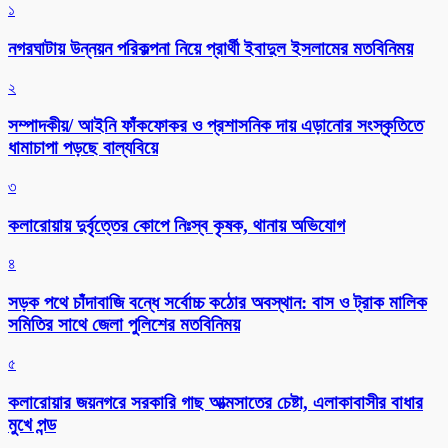
১
নগরঘাটায় উন্নয়ন পরিকল্পনা নিয়ে প্রার্থী ইবাদুল ইসলামের মতবিনিময়
২
সম্পাদকীয়/ আইনি ফাঁকফোকর ও প্রশাসনিক দায় এড়ানোর সংস্কৃতিতে
ধামাচাপা পড়ছে বাল্যবিয়ে
৩
কলারোয়ায় দুর্বৃত্তের কোপে নিঃস্ব কৃষক, থানায় অভিযোগ
৪
সড়ক পথে চাঁদাবাজি বন্ধে সর্বোচ্চ কঠোর অবস্থান: বাস ও ট্রাক মালিক
সমিতির সাথে জেলা পুলিশের মতবিনিময়
৫
কলারোয়ার জয়নগরে সরকারি গাছ আত্মসাতের চেষ্টা, এলাকাবাসীর বাধার
মুখে পন্ড