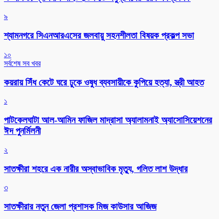
৯
শ্যামনগরে সিএনআরএসের জলবায়ু সহনশীলতা বিষয়ক প্রকল্প সভা
১০
সর্বশেষ সব খবর
কয়রায় সিঁধ কেটে ঘরে ঢুকে ওষুধ ব্যবসায়ীকে কুপিয়ে হত্যা, স্ত্রী আহত
১
পাটকেলঘাটা আল-আমিন ফাজিল মাদ্রাসা অ্যালামনাই অ্যাসোসিয়েশনের
ঈদ পুনর্মিলনী
২
সাতক্ষীরা শহরে এক নারীর অস্বাভাবিক মৃত্যু, গলিত লাশ উদ্ধার
৩
সাতক্ষীরার নতুন জেলা প্রশাসক মিজ কাউসার আজিজ