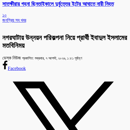
সাতক্ষীরায় গহনা ছিনতাইকালে দুর্বৃত্তের ইটের আঘাতে নারী নিহত
১০
জনপ্রিয় সব খবর
নগরঘাটায় উন্নয়ন পরিকল্পনা নিয়ে প্রার্থী ইবাদুল ইসলামের
মতবিনিময়
ডেস্ক নিউজ
প্রকাশিত: শুক্রবার, ৭ আগস্ট, ২০২৬, ১:৫১ পূর্বাহ্ণ
Facebook