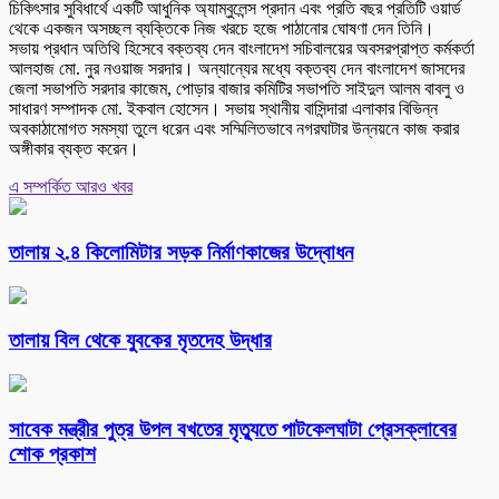
চিকিৎসার সুবিধার্থে একটি আধুনিক অ্যাম্বুলেন্স প্রদান এবং প্রতি বছর প্রতিটি ওয়ার্ড
থেকে একজন অসচ্ছল ব্যক্তিকে নিজ খরচে হজে পাঠানোর ঘোষণা দেন তিনি।
সভায় প্রধান অতিথি হিসেবে বক্তব্য দেন বাংলাদেশ সচিবালয়ের অবসরপ্রাপ্ত কর্মকর্তা
আলহাজ মো. নুর নওয়াজ সরদার। অন্যান্যের মধ্যে বক্তব্য দেন বাংলাদেশ জাসদের
জেলা সভাপতি সরদার কাজেম, পোড়ার বাজার কমিটির সভাপতি সাইদুল আলম বাবলু ও
সাধারণ সম্পাদক মো. ইকবাল হোসেন। সভায় স্থানীয় বাসিন্দারা এলাকার বিভিন্ন
অবকাঠামোগত সমস্যা তুলে ধরেন এবং সম্মিলিতভাবে নগরঘাটার উন্নয়নে কাজ করার
অঙ্গীকার ব্যক্ত করেন।
এ সম্পর্কিত আরও খবর
তালায় ২.৪ কিলোমিটার সড়ক নির্মাণকাজের উদ্বোধন
তালায় বিল থেকে যুবকের মৃতদেহ উদ্ধার
সাবেক মন্ত্রীর পুত্র উপল বখতের মৃত্যুতে পাটকেলঘাটা প্রেসক্লাবের
শোক প্রকাশ