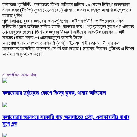
কলারোয়া প্রতিনিধি: কলারোয়ায় বিশেষ অভিযান চালিয়ে ২০ বোতল নিষিদ্ধ মাদকদ্রব্য
এসকাফসহ (ঊংশঁভ) সুজন হোসেন (২৮) নামের এক এজাহারভুক্ত আসামিকে গ্রেপ্তার
করেছে পুলিশ।
পুলিশ জানায়, বুধবার কলারোয়া থানা-পুলিশের একটি প্রতিনিধি দল উপজেলার দক্ষিণ
ভাদিয়ালি গ্রামে অভিযান চালিয়ে তাকে গ্রেপ্তার করে। গ্রেপ্তারকৃত সুজন ওই এলাকার
মোমরেজুলের ছেলে। তিনি মাদকদ্রব্য নিয়ন্ত্রণ আইনে ৫ আগস্ট দায়ের করা একটি
মামলার (মামলা নম্বর-৮) এজাহারভুক্ত আসামি ছিলেন।
কলারোয়া থানার ভারপ্রাপ্ত কর্মকর্তা (ওসি) এইচ এম শাহীন জানান, উদ্ধার করা
আলামতসহ আসামিকে আদালতে সোপর্দ করা হয়েছে। মাদকের বিরুদ্ধে পুলিশের এ বিশেষ
অভিযান অব্যাহত থাকবে।
এ সম্পর্কিত আরও খবর
কলারোয়ায় দুর্বৃত্তের কোপে নিঃস্ব কৃষক, থানায় অভিযোগ
কলারোয়ার জয়নগরে সরকারি গাছ আত্মসাতের চেষ্টা, এলাকাবাসীর বাধার
মুখে পন্ড