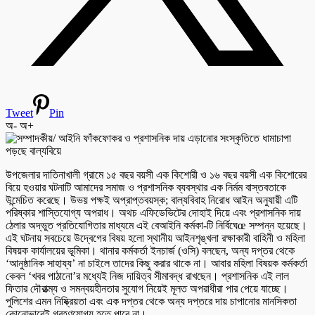
Tweet
Pin
অ-
অ+
উপজেলার দাতিনাখালী গ্রামে ১৫ বছর বয়সী এক কিশোরী ও ১৬ বছর বয়সী এক কিশোরের
বিয়ে হওয়ার ঘটনাটি আমাদের সমাজ ও প্রশাসনিক ব্যবস্থার এক নির্মম বাস্তবতাকে
উন্মেচিত করেছে। উভয় পক্ষই অপ্রাপ্তবয়স্ক; বাল্যবিবাহ নিরোধ আইন অনুযায়ী এটি
পরিষ্কার শাস্তিযোগ্য অপরাধ। অথচ এফিডেভিটের দোহাই দিয়ে এবং প্রশাসনিক দায়
ঠেলার অদ্ভুত প্রতিযোগিতার মাধ্যমে এই বেআইনি কর্মকা-টি নির্বিঘেœ সম্পন্ন হয়েছে।
এই ঘটনায় সবচেয়ে উদ্বেগের বিষয় হলো স্থানীয় আইনশৃঙ্খলা রক্ষাকারী বাহিনী ও মহিলা
বিষয়ক কার্যালয়ের ভূমিকা। থানার কর্মকর্তা ইনচার্জ (ওসি) বলছেন, অন্য দপ্তর থেকে
‘আনুষ্ঠানিক সাহায্য’ না চাইলে তাদের কিছু করার থাকে না। আবার মহিলা বিষয়ক কর্মকর্তা
কেবল ‘খবর পাঠানো’র মধ্যেই নিজ দায়িত্ব সীমাবদ্ধ রাখছেন। প্রশাসনিক এই লাল
ফিতার দৌরাত্ম্য ও সমন্বয়হীনতার সুযোগ নিয়েই মূলত অপরাধীরা পার পেয়ে যাচ্ছে।
পুলিশের এমন নিষ্ক্রিয়তা এবং এক দপ্তর থেকে অন্য দপ্তরে দায় চাপানোর মানসিকতা
কোনোভাবেই গ্রহণযোগ্য হতে পারে না।