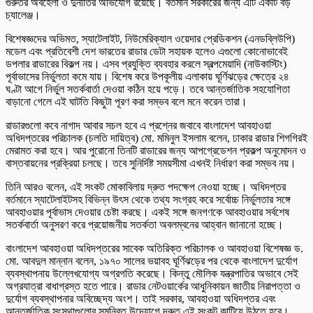
গুরুতর অবহেলা ও দুর্নীতির অভিযোগ রয়েছে। বর্তমান সরকারের জন্য এটি একটি বড়
চ্যালেঞ্জ।
বিশেষজ্ঞদের অভিমত, স্যাটেলাইট, নিউমেরিক্যাল ওয়েদার প্রেডিকশন (এনডব্লিউপি)
মডেল এবং প্রতিবেশী দেশ ভারতের রাডার ডেটা সহায়ক হলেও এগুলো কোনোভাবেই
ডপলার রাডারের বিকল্প নয়। এসব প্রযুক্তি ব্যবহার করলে স্বল্পমেয়াদি (নাউকাস্টিং)
পূর্বাভাসের নির্ভুলতা কমে যায়। বিশেষ করে উপকূলীয় এলাকায় ঘূর্ণিঝড়ের ক্ষেত্রে ২৪
ঘণ্টা আগে নির্ভুল সতর্কবার্তা দেওয়া কঠিন হয়ে পড়ে। তবে আন্তর্জাতিক সহযোগিতা
বাড়ানো গেলে এই ঘাটতি কিছুটা পূরণ করা সম্ভব বলে মনে করেন তারা।
রাডারগুলো কবে নাগাদ আবার সচল হবে এ প্রশ্নের জবাবে বাংলাদেশ আবহাওয়া
অধিদপ্তরের পরিচালক (চলতি দায়িত্ব) মো. মমিনুল ইসলাম বলেন, ঢাকার রাডার শিগগিরই
মেরামত করা হবে। আর পুরোনো তিনটি রাডারের জন্য আপগ্রেডেশন প্রকল্প অনুমোদন ও
বাস্তবায়নের প্রক্রিয়া চলছে। তবে সুনির্দিষ্ট সময়সীমা এখনই নির্ধারণ করা সম্ভব নয়।
তিনি আরও বলেন, এই সংকট মোকাবিলায় দ্রুত পদক্ষেপ নেওয়া হচ্ছে। অধিদপ্তর
বর্তমানে স্যাটেলাইটসহ বিভিন্ন উৎস থেকে তথ্য সংগ্রহ করে সর্বোচ্চ নির্ভুলতার সঙ্গে
আবহাওয়ার পূর্বাভাস দেওয়ার চেষ্টা করছে। একই সঙ্গে জনগণকে আবহাওয়ার সর্বশেষ
সতর্কবার্তা অনুসরণ করে প্রয়োজনীয় সতর্কতা অবলম্বনের আহ্বান জানানো হচ্ছে।
বাংলাদেশ আবহাওয়া অধিদপ্তরের সাবেক অতিরিক্ত পরিচালক ও আবহাওয়া বিশেষজ্ঞ ড.
মো. আবদুল মান্নান বলেন, ১৯৭০ সালের ভয়াবহ ঘূর্ণিঝড়ের পর থেকে বাংলাদেশ দুর্যোগ
ব্যবস্থাপনায় উল্লেখযোগ্য অগ্রগতি করেছে। কিন্তু মৌলিক যন্ত্রপাতির অভাবে সেই
অগ্রযাত্রা বাধাগ্রস্ত হতে পারে। রাডার নেটওয়ার্কের আধুনিকায়ন জাতীয় নিরাপত্তা ও
দুর্যোগ ব্যবস্থাপনার অবিচ্ছেদ্য অংশ। তাই সরকার, আবহাওয়া অধিদপ্তর এবং
আন্তর্জাতিক সংস্থাগুলোর সমন্বিত উদ্যোগে দ্রুত এই সংকট কাটিয়ে উঠতে হবে।