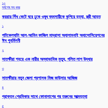
১০
সর্বশেষ সব খবর
কয়রায় সিঁধ কেটে ঘরে ঢুকে ওষুধ ব্যবসায়ীকে কুপিয়ে হত্যা, স্ত্রী আহত
১
পাটকেলঘাটা আল-আমিন ফাজিল মাদ্রাসা অ্যালামনাই অ্যাসোসিয়েশনের
ঈদ পুনর্মিলনী
২
সাতক্ষীরা শহরে এক নারীর অস্বাভাবিক মৃত্যু, গলিত লাশ উদ্ধার
৩
সাতক্ষীরার নতুন জেলা প্রশাসক মিজ কাউসার আজিজ
৪
প্রাক্তন প্রেমিকার সাথে ফোনালাপের পর তরুনের আত্মহত্যা
৫