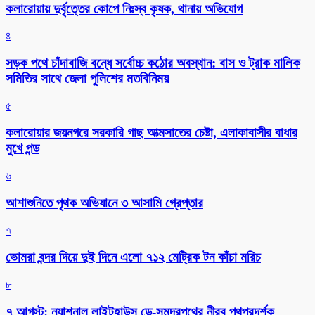
কলারোয়ায় দুর্বৃত্তের কোপে নিঃস্ব কৃষক, থানায় অভিযোগ
৪
সড়ক পথে চাঁদাবাজি বন্ধে সর্বোচ্চ কঠোর অবস্থান: বাস ও ট্রাক মালিক
সমিতির সাথে জেলা পুলিশের মতবিনিময়
৫
কলারোয়ার জয়নগরে সরকারি গাছ আত্মসাতের চেষ্টা, এলাকাবাসীর বাধার
মুখে পন্ড
৬
আশাশুনিতে পৃথক অভিযানে ৩ আসামি গ্রেপ্তার
৭
ভোমরা বন্দর দিয়ে দুই দিনে এলো ৭১২ মেট্রিক টন কাঁচা মরিচ
৮
৭ আগস্ট: ন্যাশনাল লাইটহাউস ডে-সমুদ্রপথের নীরব পথপ্রদর্শক