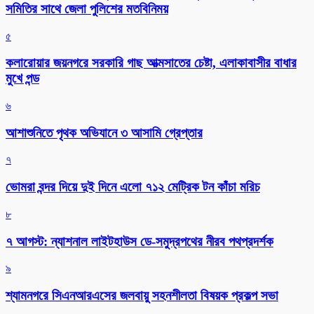
সমিতির সাথে জেলা পুলিশের মতবিনিময়
৫
কলারোয়ার জয়নগরে সরকারি গাছ আত্মসাতের চেষ্টা, এলাকাবাসীর বাধার
মুখে পন্ড
৬
আশাশুনিতে পৃথক অভিযানে ৩ আসামি গ্রেপ্তার
৭
ভোমরা বন্দর দিয়ে দুই দিনে এলো ৭১২ মেট্রিক টন কাঁচা মরিচ
৮
৭ আগস্ট: ন্যাশনাল লাইটহাউস ডে-সমুদ্রপথের নীরব পথপ্রদর্শক
৯
শ্যামনগরে সিএনআরএসের জলবায়ু সহনশীলতা বিষয়ক প্রকল্প সভা