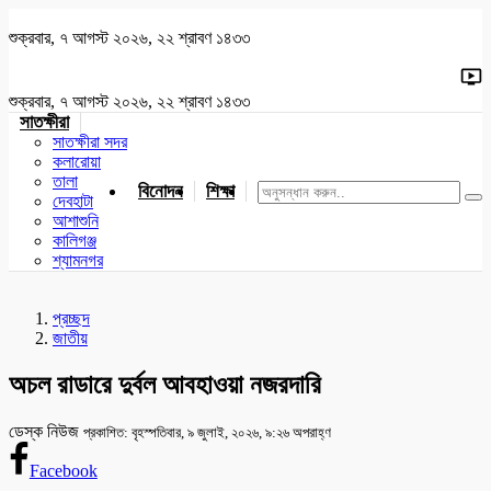
শুক্রবার, ৭ আগস্ট ২০২৬, ২২ শ্রাবণ ১৪৩৩
শুক্রবার, ৭ আগস্ট ২০২৬, ২২ শ্রাবণ ১৪৩৩
সাতক্ষীরা
সাতক্ষীরা সদর
কলারোয়া
তালা
বিনোদন
শিক্ষা
খেলাধুলা
জাতীয়
খুলনা
যশোর
দেবহাটা
আশাশুনি
কালিগঞ্জ
শ্যামনগর
প্রচ্ছদ
জাতীয়
অচল রাডারে দুর্বল আবহাওয়া নজরদারি
ডেস্ক নিউজ
প্রকাশিত: বৃহস্পতিবার, ৯ জুলাই, ২০২৬, ৯:২৬ অপরাহ্ণ
Facebook