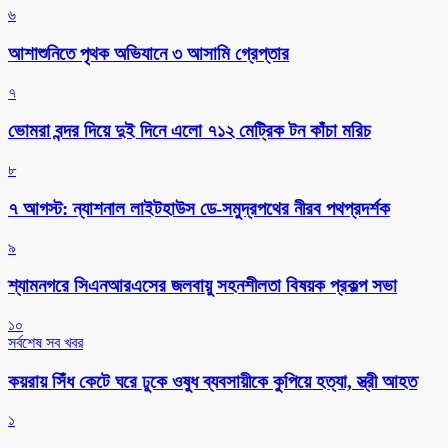
৬
আশাশুনিতে পৃথক অভিযানে ৩ আসামি গ্রেপ্তার
৭
ভোমরা বন্দর দিয়ে দুই দিনে এলো ৭১২ মেট্রিক টন কাঁচা মরিচ
৮
৭ আগস্ট: ন্যাশনাল লাইটহাউস ডে-সমুদ্রপথের নীরব পথপ্রদর্শক
৯
শ্যামনগরে সিএনআরএসের জলবায়ু সহনশীলতা বিষয়ক প্রকল্প সভা
১০
সর্বশেষ সব খবর
কয়রায় সিঁধ কেটে ঘরে ঢুকে ওষুধ ব্যবসায়ীকে কুপিয়ে হত্যা, স্ত্রী আহত
১