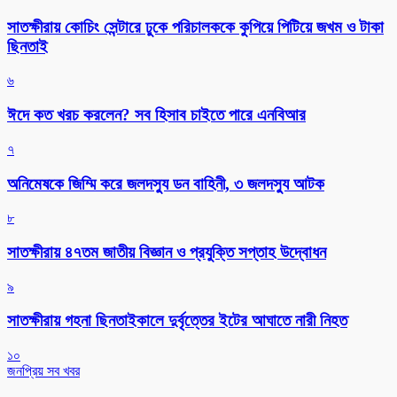
সাতক্ষীরায় কোচিং সেন্টারে ঢুকে পরিচালককে কুপিয়ে পিটিয়ে জখম ও টাকা
ছিনতাই
৬
ঈদে কত খরচ করলেন? সব হিসাব চাইতে পারে এনবিআর
৭
অনিমেষকে জিম্মি করে জলদস্যু ডন বাহিনী, ৩ জলদস্যু আটক
৮
সাতক্ষীরায় ৪৭তম জাতীয় বিজ্ঞান ও প্রযুক্তি সপ্তাহ উদ্বোধন
৯
সাতক্ষীরায় গহনা ছিনতাইকালে দুর্বৃত্তের ইটের আঘাতে নারী নিহত
১০
জনপ্রিয় সব খবর