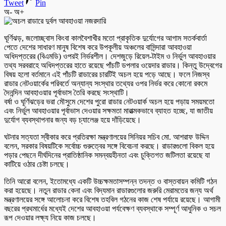
Tweet
Pin
অ-
অ+
ঘূর্ণিঝড়, জলোচ্ছ্বাস কিংবা কালবৈশাখীর মতো প্রাকৃতিক দুর্যোগের আগাম সতর্কবার্তা
পেতে দেশের সাধারণ মানুষ বিশেষ করে উপকূলীয় অঞ্চলের বাসিন্দারা আবহাওয়া
অধিদপ্তরের (বিএমডি) ওপরই নির্ভরশীল। দেশজুড়ে রিয়েল-টাইম ও নির্ভুল আবহাওয়ার
তথ্য সরবরাহে অধিদপ্তরের হাতে রয়েছে পাঁচটি ডপলার ওয়েদার রাডার। কিন্তু উদ্বেগের
বিষয় হলো বর্তমানে এই পাঁচটি রাডারের চারটিই অচল হয়ে পড়ে আছে। ফলে নিজস্ব
রাডার নেটওয়ার্কের পরিবর্তে অন্যান্য সংস্থার তথ্যের ওপর নির্ভর করে কোনো রকমে
দৈনন্দিন আবহাওয়ার পূর্বাভাস তৈরি করছে সংস্থাটি।
বর্ষা ও ঘূর্ণিঝড়ের ভরা মৌসুমে দেশের পুরো রাডার নেটওয়ার্ক অচল হয়ে পড়ায় সময়মতো
এবং নির্ভুল আবহাওয়ার পূর্বাভাস দেওয়ার সক্ষমতা মারাত্মকভাবে ব্যাহত হচ্ছে, যা জাতীয়
দুর্যোগ ব্যবস্থাপনার জন্য বড় চ্যালেঞ্জ হয়ে দাঁড়িয়েছে।
ঘটনার সত্যতা স্বীকার করে প্রতিরক্ষা মন্ত্রণালয়ের সিনিয়র সচিব মো. আশরাফ উদ্দিন
বলেন, সরকার বিষয়টিকে সর্বোচ্চ গুরুত্বের সঙ্গে বিবেচনা করছে। রাডারগুলো বিকল হয়ে
পড়ার পেছনে দীর্ঘদিনের প্রাতিষ্ঠানিক সমন্বয়হীনতা এবং চুক্তিগত জটিলতা রয়েছে যা
কাটিয়ে ওঠার চেষ্টা চলছে।
তিনি আরো বলেন, ইতোমধ্যে একটি উচ্চক্ষমতাসম্পন্ন তদন্ত ও বাস্তবায়ন কমিটি গঠন
করা হয়েছে। নতুন রাডার কেনা এবং বিদ্যমান রাডারগুলোর জরুরি মেরামতের জন্য অর্থ
মন্ত্রণালয়ের সঙ্গে আলোচনা করে বিশেষ তহবিল গঠনের কাজ শেষ পর্যায়ে রয়েছে। আগামী
বছরের প্রথমার্ধের মধ্যেই দেশের আবহাওয়া পর্যবেক্ষণ ব্যবস্থাকে সম্পূর্ণ আধুনিক ও সচল
রূপ দেওয়ার লক্ষ্য নিয়ে কাজ চলছে।