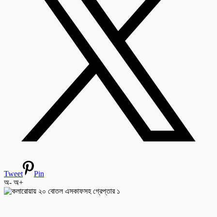
Tweet
Pin
অ-
অ+