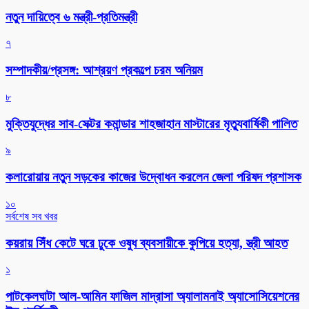
নতুন দায়িত্বে ৬ মন্ত্রী-প্রতিমন্ত্রী
৭
সম্পাদকীয়/প্রসঙ্গ: আশ্রয়ণ প্রকল্পে চরম অনিয়ম
৮
মুক্তিযুদ্ধের সাব-সেক্টর কমান্ডার শাহজাহান মাস্টারের মৃত্যুবার্ষিকী পালিত
৯
কলারোয়ায় নতুন সড়কের কাজের উদ্বোধন করলেন জেলা পরিষদ প্রশাসক
১০
সর্বশেষ সব খবর
কয়রায় সিঁধ কেটে ঘরে ঢুকে ওষুধ ব্যবসায়ীকে কুপিয়ে হত্যা, স্ত্রী আহত
১
পাটকেলঘাটা আল-আমিন ফাজিল মাদ্রাসা অ্যালামনাই অ্যাসোসিয়েশনের