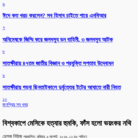
৬
ঈদে কত খরচ করলেন? সব হিসাব চাইতে পারে এনবিআর
৭
অনিমেষকে জিম্মি করে জলদস্যু ডন বাহিনী, ৩ জলদস্যু আটক
৮
সাতক্ষীরায় ৪৭তম জাতীয় বিজ্ঞান ও প্রযুক্তি সপ্তাহ উদ্বোধন
৯
সাতক্ষীরায় গহনা ছিনতাইকালে দুর্বৃত্তের ইটের আঘাতে নারী নিহত
১০
জনপ্রিয় সব খবর
বিশ্বকাপে মেসিকে হত্যার হুমকি, ফাঁস হলো ভয়ংকর নথি
ডেস্ক নিউজ
প্রকাশিত: রবিবার, ৯ আগস্ট, ২০২৬, ১২:৪৫ পূর্বাহ্ণ