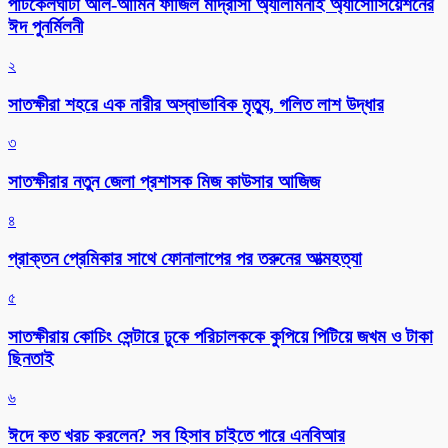
পাটকেলঘাটা আল-আমিন ফাজিল মাদ্রাসা অ্যালামনাই অ্যাসোসিয়েশনের
ঈদ পুনর্মিলনী
২
সাতক্ষীরা শহরে এক নারীর অস্বাভাবিক মৃত্যু, গলিত লাশ উদ্ধার
৩
সাতক্ষীরার নতুন জেলা প্রশাসক মিজ কাউসার আজিজ
৪
প্রাক্তন প্রেমিকার সাথে ফোনালাপের পর তরুনের আত্মহত্যা
৫
সাতক্ষীরায় কোচিং সেন্টারে ঢুকে পরিচালককে কুপিয়ে পিটিয়ে জখম ও টাকা
ছিনতাই
৬
ঈদে কত খরচ করলেন? সব হিসাব চাইতে পারে এনবিআর