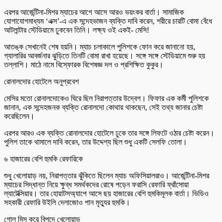
এরপর আর্জেন্টিনা-মিশর ম্যাচের আগে আসে আরও ভয়ংকর বার্তা। সামাজিক
যোগাযোগমাধ্যম ‘এক্স’-এ এক সন্দেহভাজন ব্যক্তি দাবি করেন, শরীরে চারটি বোমা বেঁধে
আটলান্টার স্টেডিয়ামে ঢুকবেন তিনি। লক্ষ্য ওই একই- মেসি!
আতঙ্ক সেখানেই শেষ হয়নি। ম্যাচ চলাকালে পুলিশকে ফোন করে জানানো হয়,
গ্যালারির আবর্জনার ঝুড়িতে তিনটি বোমা রাখা হয়েছে। সঙ্গে সঙ্গে স্টেডিয়ামে শুরু হয়
তল্লাশি। মাঠে নামে বিস্ফোরক বিশেষজ্ঞ দল ও প্রশিক্ষিত কুকুর।
রোনালদোর হোটেলে অনুপ্রবেশ
মেসির মতো রোনালদোকেও ঘিরে ছিল নিরাপত্তার উদ্বেগ। ফিফার এক কর্মী পুলিশকে
জানান, এক সন্দেহজনক ব্যক্তি রোনালদো কোথায় থাকছেন, সেই তথ্য জানার চেষ্টা
করেছিলেন।
এরপর আরও এক ব্যক্তি রোনালদোর হোটেলে ঢুকে তার সঙ্গে লিফটে ওঠার চেষ্টা করেন।
পুলিশ তাকে থামালে দাবি করেন, তার উদ্দেশ্য ছিল শুধু একটি সেলফি তোলা।
৬ হাজারের বেশি হুমকি রেফারিকে
শুধু খেলোয়াড় নয়, নিরাপত্তার ঝুঁকিতে ছিলেন ম্যাচ অফিসিয়ালরাও। আর্জেন্টিনা-মিশর
ম্যাচের সিদ্ধান্ত নিয়ে ক্ষুব্ধ সমর্থকদের রোষে পড়েন ফরাসি রেফারি ফ্রাঁসোয়া
ল্যাটেক্সিয়ার। তার হোয়াটসঅ্যাপে আসে ছয় হাজারের বেশি হুমকিমূলক বার্তা। ভিডিও
সহকারী রেফারি উইলি দেলাজোও পান মৃত্যুর হুমকি।
গোল মিস করে বিপদে খেলোয়াড়