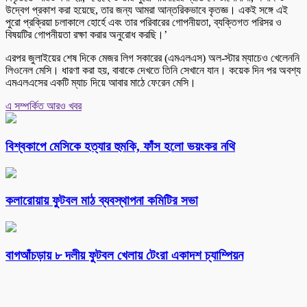
উদ্বেগ প্রকাশ করা হয়েছে, তার জন্য আমরা আন্তরিকভাবে কৃতজ্ঞ। একই সঙ্গে এই
পুরো প্রক্রিয়া চলাকালে হোর্হে এবং তার পরিবারের গোপনীয়তা, ব্যক্তিগত পরিসর ও
বিষয়টির গোপনীয়তা রক্ষা করার অনুরোধ করছি।’
এরপর জুলাইয়ের শেষ দিকে মেজর লিগ সকারের (এমএলএস) অল-স্টার ম্যাচেও খেলেননি
লিওনেল মেসি। ধারণা করা হয়, বাবাকে দেখতে তিনি সেখানে যান। কয়েক দিন পর অবশ্য
এমএলএসের একটি ম্যাচ দিয়ে আবার মাঠে ফেরেন মেসি।
এ সম্পর্কিত আরও খবর
বিশ্বকাপে মেসিকে হত্যার হুমকি, ফাঁস হলো ভয়ংকর নথি
কলারোয়ায় ফুটবল মাঠ ব্যবস্থাপনা কমিটির সভা
বাগআঁচড়ায় ৮ দলীয় ফুটবল খেলায় টেংরা একাদশ চ্যাম্পিয়ন