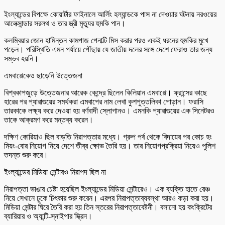
ইংল্যান্ডের বিপক্ষে কোয়ার্টার ফাইনালে আর্লিং হল্যান্ডকে পাস না দেওয়ার ঘটনায় নরওয়ের
আলেক্সান্ডার সরলথ ও তার স্ত্রী মৃত্যুর হুমকি পান।
কলম্বিয়ার জোন হামিন্তন কামপাজ পেনাল্টি মিস করার পরও একই ধরনের হুমকির মুখে
পড়েন। পরিস্থিতি এমন পর্যায়ে পৌঁছায় যে জাতীয় দলের সঙ্গে দেশে ফেরাও তার জন্য
সম্ভব হয়নি।
এমবাপ্পেকেও ছাড়েনি উত্তেজনা
বিশ্বকাপজুড়ে উত্তেজনার আরেক কেন্দ্রে ছিলেন কিলিয়ান এমবাপ্পে। ফ্রান্সের কাছে
হারের পর প্যারাগুয়ের সমর্থকরা এমবাপের নাম লেখা কুশপুত্তলিকা পোড়ান। ফরাসি
তারকাকে লক্ষ্য করে দেওয়া হয় বর্ণবাদী স্লোগানও। এমনকি প্যারাগুয়ের এক সিনেটরও
তাকে আক্রমণ করে মন্তব্য করেন।
দক্ষিণ কোরিয়াও ছিল বাড়তি নিরাপত্তার মধ্যে। গ্রুপ পর্ব থেকে বিদায়ের পর কোচ হং
মিয়ং-বোর নিয়োগ নিয়ে দেশে তীব্র ক্ষোভ তৈরি হয়। তার নিয়োগপ্রক্রিয়া নিয়েও পুলিশ
তদন্ত শুরু করে।
ইংল্যান্ডের মিডিয়া সেন্টারও নিরাপদ ছিল না
নিরাপত্তা ভাঙার চেষ্টা হয়েছিল ইংল্যান্ডের মিডিয়া সেন্টারেও। এক ব্যক্তি হাতে রেঞ্চ
নিয়ে সেখানে ঢুকে চিৎকার শুরু করেন। এরপর নিরাপত্তাব্যবস্থা আরও কড়া করা হয়।
মিডিয়া সেন্টার ঘিরে তৈরি করা হয় তিন স্তরের নিরাপত্তাবেষ্টনী। বসানো হয় কংক্রিটের
ব্যারিয়ার ও অ্যান্টি-স্নাইপার স্ক্রিন।