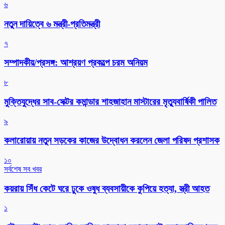
৬
নতুন দায়িত্বে ৬ মন্ত্রী-প্রতিমন্ত্রী
৭
সম্পাদকীয়/প্রসঙ্গ: আশ্রয়ণ প্রকল্পে চরম অনিয়ম
৮
মুক্তিযুদ্ধের সাব-সেক্টর কমান্ডার শাহজাহান মাস্টারের মৃত্যুবার্ষিকী পালিত
৯
কলারোয়ায় নতুন সড়কের কাজের উদ্বোধন করলেন জেলা পরিষদ প্রশাসক
১০
সর্বশেষ সব খবর
কয়রায় সিঁধ কেটে ঘরে ঢুকে ওষুধ ব্যবসায়ীকে কুপিয়ে হত্যা, স্ত্রী আহত
১