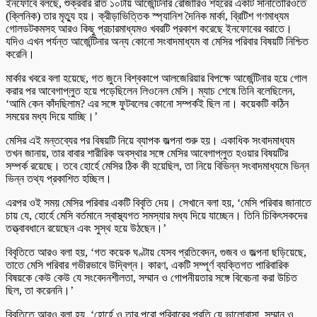
ইনফোবে বলছে, শুক্রবার রাত ১০টায় আর্জেন্টিনার রোজারিও শহরের একটি সানাতোরিওতে
(ক্লিনিক) তার মৃত্যু হয়। ক্রীড়াভিত্তিক স্প্যানিশ দৈনিক মার্কা, ব্রিটিশ গণমাধ্যম
গোলডটকমসহ আরও কিছু প্রচারমাধ্যমও খবরটি প্রকাশ করেছে ইনফোবের বরাতে।
যদিও এখন পর্যন্ত আর্জেন্টিনার অন্য কোনো সংবাদমাধ্যম বা মেসির পরিবার বিষয়টি নিশ্চিত
করেনি।
মার্কার খবরে বলা হয়েছে, গত জুনে বিশ্বকাপে আলজেরিয়ার বিপক্ষে আর্জেন্টিনার হয়ে গোল
করার পর আবেগাপ্লুত হয়ে পড়েছিলেন লিওনেল মেসি। ম্যাচ শেষে তিনি বলেছিলেন,
‘আমি কেন কাঁদছিলাম? এর সঙ্গে ফুটবলের কোনো সম্পর্কই ছিল না। কয়েকটি কঠিন
সময়ের মধ্য দিয়ে যাচ্ছি।’
মেসির এই মন্তব্যের পর বিষয়টি নিয়ে ব্যাপক জল্পনা শুরু হয়। একাধিক সংবাদমাধ্যম
তখন জানায়, তার বাবার শারীরিক অবস্থার সঙ্গে মেসির আবেগাপ্লুত হওয়ার বিষয়টির
সম্পর্ক রয়েছে। তবে হোর্হে মেসির ঠিক কী হয়েছিল, তা নিয়ে বিভিন্ন সংবাদমাধ্যমে ভিন্ন
ভিন্ন তথ্য প্রকাশিত হচ্ছিল।
এরপর ওই সময় মেসির পরিবার একটি বিবৃতি দেয়। সেখানে বলা হয়, ‘মেসি পরিবার জানাতে
চায় যে, হোর্হে মেসি বর্তমানে স্বাস্থ্যগত সমস্যার মধ্য দিয়ে যাচ্ছেন। তিনি চিকিৎসকদের
তত্ত্বাবধানে রয়েছেন এবং সুস্থ হয়ে উঠছেন।’
বিবৃতিতে আরও বলা হয়, ‘গত কয়েক ঘণ্টায় যেসব প্রতিবেদন, গুজব ও জল্পনা ছড়িয়েছে,
তাতে মেসি পরিবার গভীরভাবে উদ্বিগ্ন। কারণ, একটি সম্পূর্ণ ব্যক্তিগত পারিবারিক
বিষয়কে কেউ কেউ যে সংবেদনশীলতা, সম্মান ও গোপনীয়তার সঙ্গে বিবেচনা করা উচিত
ছিল, তা করেননি।’
বিবৃতিতে আরও বলা হয়, ‘হোর্হে ও তার পুরো পরিবারের প্রতি যে ভালোবাসা, সম্মান ও