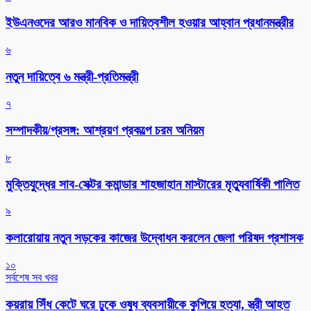
ইউএনওদের আরও মানবিক ও দায়িত্বশীল হওয়ার আহ্বান প্রধানমন্ত্রীর
৬
নতুন দায়িত্বে ৬ মন্ত্রী-প্রতিমন্ত্রী
৭
সম্পাদকীয়/প্রসঙ্গ: আশ্রয়ণ প্রকল্পে চরম অনিয়ম
৮
মুক্তিযুদ্ধের সাব-সেক্টর কমান্ডার শাহজাহান মাস্টারের মৃত্যুবার্ষিকী পালিত
৯
কলারোয়ায় নতুন সড়কের কাজের উদ্বোধন করলেন জেলা পরিষদ প্রশাসক
১০
সর্বশেষ সব খবর
কয়রায় সিঁধ কেটে ঘরে ঢুকে ওষুধ ব্যবসায়ীকে কুপিয়ে হত্যা, স্ত্রী আহত