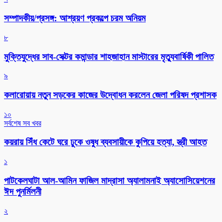
সম্পাদকীয়/প্রসঙ্গ: আশ্রয়ণ প্রকল্পে চরম অনিয়ম
৮
মুক্তিযুদ্ধের সাব-সেক্টর কমান্ডার শাহজাহান মাস্টারের মৃত্যুবার্ষিকী পালিত
৯
কলারোয়ায় নতুন সড়কের কাজের উদ্বোধন করলেন জেলা পরিষদ প্রশাসক
১০
সর্বশেষ সব খবর
কয়রায় সিঁধ কেটে ঘরে ঢুকে ওষুধ ব্যবসায়ীকে কুপিয়ে হত্যা, স্ত্রী আহত
১
পাটকেলঘাটা আল-আমিন ফাজিল মাদ্রাসা অ্যালামনাই অ্যাসোসিয়েশনের
ঈদ পুনর্মিলনী
২