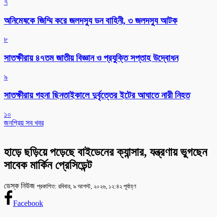
৭
অনিমেষকে জিম্মি করে জলদস্যু ডন বাহিনী, ৩ জলদস্যু আটক
৮
সাতক্ষীরায় ৪৭তম জাতীয় বিজ্ঞান ও প্রযুক্তি সপ্তাহ উদ্বোধন
৯
সাতক্ষীরায় গহনা ছিনতাইকালে দুর্বৃত্তের ইটের আঘাতে নারী নিহত
১০
জনপ্রিয় সব খবর
হাড়ে ছড়িয়ে পড়েছে বাইডেনের ক্যান্সার, যন্ত্রণায় ভুগছেন
সাবেক মার্কিন প্রেসিডেন্ট
ডেস্ক নিউজ
প্রকাশিত: রবিবার, ৯ আগস্ট, ২০২৬, ১২:৪২ পূর্বাহ্ণ
Facebook