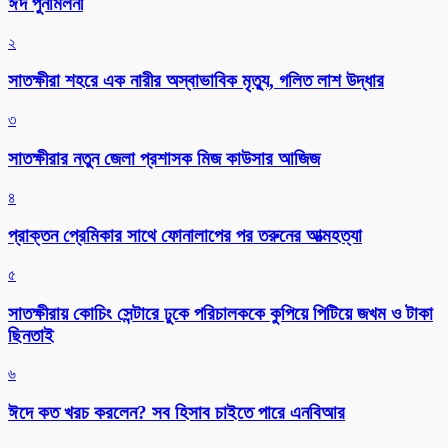
ঈদ পুনর্মিলনী
২
সাতক্ষীরা শহরে এক নারীর অস্বাভাবিক মৃত্যু, গলিত লাশ উদ্ধার
৩
সাতক্ষীরার নতুন জেলা প্রশাসক মিজ কাউসার আজিজ
৪
প্রাক্তন প্রেমিকার সাথে ফোনালাপের পর তরুনের আত্মহত্যা
৫
সাতক্ষীরায় কোচিং সেন্টারে ঢুকে পরিচালককে কুপিয়ে পিটিয়ে জখম ও টাকা
ছিনতাই
৬
ঈদে কত খরচ করলেন? সব হিসাব চাইতে পারে এনবিআর