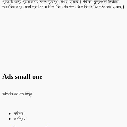
গ্রহণের জন্য প্রয়োজনীয় সকল ব্যবস্থা নেওয়া হয়েছে। পরীক্ষা কেন্দ্রগুলো নিয়মিত
তদারকির জন্য জেলা প্রশাসন ও শিক্ষা বিভাগের পক্ষ থেকে বিশেষ টিম গঠন করা হয়েছে।
Ads small one
আপনার মতামত লিখুন
সর্বশেষ
জনপ্রিয়