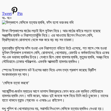
Tweet
Pin
অ-
অ+
ফিফা বিশ্বকাপের মাঠের লড়াই ছিল ফুটবল নিয়ে। আর মাঠের বাইরে লড়তে হয়েছে
সন্ত্রাসীর হুমকি ও নিরাপত্তাঝুঁকি নিয়ে। এর আওতায় ছিলেন লিওনেল মেসি,
ক্রিস্তিয়ানো রোনালদো থেকে শুরু করে বড় বড় সব তারকা।
যুক্তরাষ্ট্র পুলিশের ফাঁস হওয়া এক নিরাপত্তা নথিতে উঠে এসেছে, গত মাসে শেষ হওয়া
ফুটবল বিশ্বকাপ চলাকালে মেসি, রোনালদো, খেলোয়াড়, রেফারি ও কর্মকর্তাদের ঘিরে একের
পর এক ভয়াবহ হুমকির চিত্র। যেখানে ছিল বোমা হামলার হুমকি, মৃত্যুর হুমকি, অস্ত্র নিয়ে
স্টেডিয়ামে ঢোকার পরিকল্পনা- এমনকি আত্মঘাতী হামলার হুমকিও।
স্পেনের ইনফরমেশন ডট ইএসের বরাত দিয়ে এসব তথ্য প্রকাশ করেছে ব্রিটিশ
সংবাদমাধ্যম দ্য সান।
‘মেসিকে হত্যা করবো’
আর্জেন্টিনা-জর্ডান ম্যাচের আগে ডালাস বিমানবন্দরে ফোন করে এক ব্যক্তি স্টেডিয়ামে
হামলার হুমকি দেন। দাবি করেন, আরও দুই জনকে সঙ্গে নিয়ে তিনি মাঠে ঢুকবেন। তাদের
হাতে থাকবে হ্যান্ড গ্রেনেড ও এআর-১৫ রাইফেল।
শুধু পুলিশ বা খেলোয়াড়দের নয়, সরাসরি লিওনেল মেসিকে হত্যার হুমকিও দেওয়া হয়।