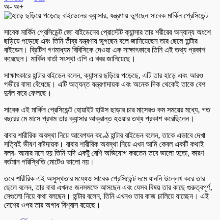
অ-
অ+
সাবেক মার্কিন প্রেসিডেন্ট জো বাইডেনের প্রোস্টেট ক্যান্সার তার শরীরের অন্যান্য অংশে
ছড়িয়ে পড়েছে এবং তিনি তীব্র যন্ত্রণায় ভুগছেন বলে জানিয়েছেন তার ছেলে হান্টার
বাইডেন। ব্রিটিশ গণমাধ্যম বিবিসিকে দেওয়া এক সাক্ষাৎকারে তিনি এই তথ্য প্রকাশ
করেছেন। মার্কিন বার্তা সংস্থা এপি এ খবর জানিয়েছে।
সাক্ষাৎকারে হান্টার বাইডেন বলেন, ক্যান্সার ছড়িয়ে পড়েছে, এটি তার হাড়ে এবং আরও
গভীরে বাসা বেঁধেছে। এটি অত্যন্ত যন্ত্রণাদায়ক এবং অনেক দিক থেকেই তাকে বেশ
দুর্বল করে ফেলছে।
সাবেক এই মার্কিন প্রেসিডেন্ট হোয়াইট হাউস ছাড়ার চার মাসেরও কম সময়ের মধ্যে, গত
বছরের মে মাসে প্রথম তার ক্যান্সার আক্রান্ত হওয়ার তথ্য প্রকাশ করেছিলেন।
বাবার শারীরিক অবস্থা নিয়ে আবেগঘন কণ্ঠে হান্টার বাইডেন বলেন, তাকে এভাবে দেখা
সত্যিই ভীষণ কষ্টদায়ক। বাবার শারীরিক অবস্থা নিয়ে এখন আমি কেবল একটি কথাই
বলব- আমার মনে হয় তিনি যদি একটু বেশি অভিযোগ করতেন তবে ভালো হতো, কারণ
বর্তমান পরিস্থিতি মোটেও ভালো নয়।
তবে শারীরিক এই অসুস্থতার মধ্যেও সাবেক প্রেসিডেন্ট দমে যাননি উল্লেখ করে তার
ছেলে বলেন, তার বাবা এখনও জনসমক্ষে আসছেন এবং যেসব বিষয় তার কাছে গুরুত্বপূর্ণ,
সেগুলো নিয়ে কথা বলছেন। হান্টার বলেন, তিনি এখনও তার কাজ চালিয়ে যাচ্ছেন। এই
দেশের ওপর তার অগাধ বিশ্বাস রয়েছে।