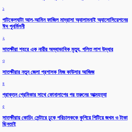
১
পাটকেলঘাটা আল-আমিন ফাজিল মাদ্রাসা অ্যালামনাই অ্যাসোসিয়েশনের
ঈদ পুনর্মিলনী
২
সাতক্ষীরা শহরে এক নারীর অস্বাভাবিক মৃত্যু, গলিত লাশ উদ্ধার
৩
সাতক্ষীরার নতুন জেলা প্রশাসক মিজ কাউসার আজিজ
৪
প্রাক্তন প্রেমিকার সাথে ফোনালাপের পর তরুনের আত্মহত্যা
৫
সাতক্ষীরায় কোচিং সেন্টারে ঢুকে পরিচালককে কুপিয়ে পিটিয়ে জখম ও টাকা
ছিনতাই