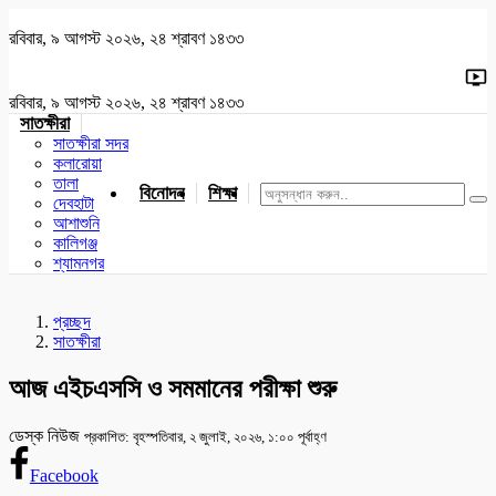
রবিবার, ৯ আগস্ট ২০২৬, ২৪ শ্রাবণ ১৪৩৩
রবিবার, ৯ আগস্ট ২০২৬, ২৪ শ্রাবণ ১৪৩৩
সাতক্ষীরা
সাতক্ষীরা সদর
কলারোয়া
তালা
বিনোদন
শিক্ষা
খেলাধুলা
জাতীয়
খুলনা
যশোর
দেবহাটা
আশাশুনি
কালিগঞ্জ
শ্যামনগর
প্রচ্ছদ
সাতক্ষীরা
আজ এইচএসসি ও সমমানের পরীক্ষা শুরু
ডেস্ক নিউজ
প্রকাশিত: বৃহস্পতিবার, ২ জুলাই, ২০২৬, ১:০০ পূর্বাহ্ণ
Facebook