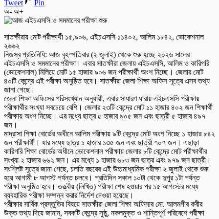
Tweet
Pin
অ-
অ+
সাতক্ষীরায় মোট পরীক্ষার্থী ১৫,৯০৬, এইচএসসি ১১৪০২, আলিম ১৮৪২, ভোকেশনাল
২৬৬২
নিজস্ব প্রতিনিধি: আজ বৃহস্পতিবার (২ জুলাই) থেকে শুরু হচ্ছে ২০২৬ সালের
এইচএসসি ও সমমানের পরীক্ষা। এবার সাতক্ষীরা জেলায় এইচএসসি, আলিম ও কারিগরি
(ভোকেশনাল) মিলিয়ে মোট ১৫ হাজার ৯০৬ জন পরীক্ষার্থী অংশ নিচ্ছে। জেলার মোট
৪০টি কেন্দ্রে এই পরীক্ষা অনুষ্ঠিত হবে। সাতক্ষীরা জেলা শিক্ষা অফিস সূত্রে এসব তথ্য
জানা গেছে।
জেলা শিক্ষা অফিসের পরিসংখ্যান অনুযায়ী, এবার সাধারণ ধারায় এইচএসসি পরীক্ষায়
পরীক্ষার্থীর সংখ্যা সবচেয়ে বেশি। জেলার ২৩টি কেন্দ্রে মোট ১১ হাজার ৪০২ জন শিক্ষার্থী
পরীক্ষায় অংশ নিচ্ছে। এর মধ্যে ছাত্র ৫ হাজার ৯০৫ জন এবং ছাত্রী ৫ হাজার ৪৯৭
জন।
মাদ্রাসা শিক্ষা বোর্ডের অধীনে আলিম পরীক্ষায় ৯টি কেন্দ্রে মোট অংশ নিচ্ছে ১ হাজার ৮৪২
জন পরীক্ষার্থী। যার মধ্যে ছাত্র ১ হাজার ১৩৫ জন এবং ছাত্রী ৭০৭ জন। এছাড়া
কারিগরি শিক্ষা বোর্ডের অধীনে ভোকেশনাল পরীক্ষায় জেলার ৮টি কেন্দ্রে মোট পরীক্ষার্থীর
সংখ্যা ২ হাজার ৬৬২ জন। এর মধ্যে ১ হাজার ৬৮৩ জন ছাত্র এবং ৯৭৯ জন ছাত্রী।
সংশ্লিষ্ট সূত্রে জানা গেছে, চলতি বছরের এই উচ্চমাধ্যমিক পরীক্ষা ২ জুলাই থেকে শুরু
হয়ে আগামী ৮ আগস্ট পর্যন্ত চলবে। প্রতিদিন সকাল ১০টা থেকে দুপুর ১টা পর্যন্ত
পরীক্ষা অনুষ্ঠিত হবে। তত্ত্বীয় (লিখিত) পরীক্ষা শেষ হওয়ার পর ১৫ আগস্টের মধ্যে
ব্যবহারিক পরীক্ষা সম্পন্ন করার নির্দেশ দেওয়া হয়েছে।
পরীক্ষার সার্বিক প্রস্তুতির বিষয়ে সাতক্ষীরা জেলা শিক্ষা অফিসার মো. আলমগীর কবীর
উক্ত তথ্য দিয়ে জানান, সবকটি কেন্দ্রে সুষ্ঠু, নকলমুক্ত ও শান্তিপূর্ণ পরিবেশে পরীক্ষা