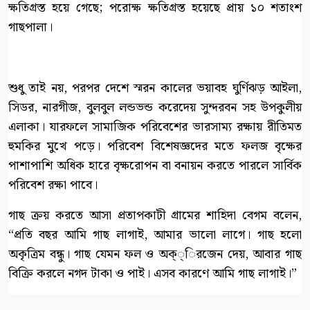
ক্ষতিগ্রস্ত হয়ে গেছে; পরোক্ষ ক্ষতিগ্রস্ত হয়েছে প্রায় ১০ শতাংশ
গাছপালা।
শুধু তাই নয়, পরপর দেশে স্মরন কালের ভয়াবহ ঘুর্ণিঝড় আইলা,
সিডর, নারগীজ, বুলবুল লন্ডভন্ড করেদেয় সুন্দরবন সহ উপকুলীয়
এলাকা। যারফলে সামাজিক পরিবেশের ভারসাম্য রক্ষায় রীতিমত
হুমকির মুখে পড়ে। পরিবেশ বিশেষজ্ঞদের মতে ফলজ বৃক্ষের
পাশাপাশি অধিক হারে বৃক্ষরোপন বা বনায়ন করতে পারলে সার্বিক
পরিবেশ রক্ষা পাবে।
গাছ ক্রয় করতে আসা প্রতাপকাটী গ্রামের শাহিদা বেগম বলেন,
“প্রতি বছর আমি গাছ লাগাই, আমার ভালো লাগে। গাছ হলো
অকৃত্রিম বন্ধু। গাছ যেমন ফল ও অক্্িরজেন দেয়, আবার গাছ
বিক্রি করলে নগদ টাকা ও পাই। এসব কারণে আমি গাছ লাগাই।”