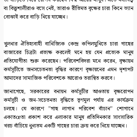
বা বিত্ত্বশালীরাও বসে নেই, তারাও রীতিমত বৃক্ষের চারা কিনে ভ্যান
বোঝাই করে বাড়ি নিয়ে যাচ্ছেন।
খুলনার ঐতিহ্যবাহী বানিজ্যিক কেন্দ্র কপিলমুনিতে চারা গাছের
বাজারের চিত্রটা প্রত্যক্ষ করলেই মনে হয় যেন প্রত্যেক মানুষ
প্রতিযোগীতা শুরু করেছেন। পরিবেশবিদরা মনে করেন, বৃক্ষায়ন
কর্মসূচীতে জনসচেতনতা বৃদ্ধির কারণে বৃক্ষায়নের এমন দৃশ্যপট
আমাদের সামাজিক পরিবেশকে আরোও তরান্বিত করবে।
জানাগেছে, সরকারের বনায়ন কর্মসূচীর আওতায় বৃক্ষরোপন
কর্মসূচী ও জন-সচেতনতা বৃদ্ধিতে তৃণমূল পর্যায় এর কার্যক্রম
চলছে। যে কারণে ”গাছ লাগান পরিবেশ বাঁচান” শোগানে
একাতœতা প্রকাশ করে এলাকার মানুষ প্রতিদিনকার সাংসারিক
খরচ বাঁচিয়ে নুন্যতম একটি গাছের চারা ক্রয় করে নিয়ে যাচ্ছেন।