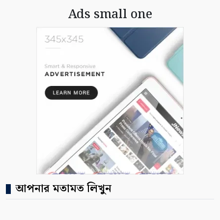
Ads small one
আপনার মতামত লিখুন