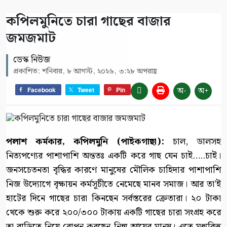
কপিলমুনিতে চারা গাছের বাজার
জমজমাট
ডেস্ক নিউজ
প্রকাশিত: শনিবার, ৮ আগস্ট, ২০২৬, ৩:২৮ অপরাহ্ণ
অ-
অ+
Facebook
Tweet
Pin
পলাশ কর্মকার, কপিলমুনি (পাইকগাছা):
চাল, ডালসহ
নিত্যপণ্যের পাশাপাশি অন্ততঃ একটি করে গাছ যেন চাই…..চাই।
জনসচেতনতা বৃদ্ধির কারণে মানুষের মৌলিক চাহিদার পাশাপাশি
নিজ উদ্যোগে বৃক্ষায়ন কর্মসূচীতে নেমেছে মানব সমাজ। আর তা’ই
হাটের দিনে গাছের চারা কিনছেন সর্বস্তরের ক্রেতারা। ২০ টাকা
থেকে শুরু করে ২০০/৩০০ টাকায় একটি গাছের চারা সংগ্রহ করে
তা বাড়িতে নিয়ে রোপন করছেন নিন্ম আয়ের মানুষ। এতে মধ্যবিত্ত্ব