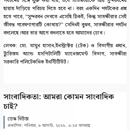
পর্যটনের সঙ্গে যুক্ত করা যায়, তবে সাতক্ষীরাকে আর সুন্দরবনের
ছায়ায় দাঁড়িয়ে পরিচয় দিতে হবে না। বরং একদিন পর্যটকের প্রশ্ন
হতে পারে, “সুন্দরবন দেখতে এসেছি ঠিকই, কিন্তু সাতক্ষীরার সেই
জীবন্ত গবেষণাগারটি কোথায়?” সেদিনই বুঝব, সাতক্ষীরার পর্যটন
বদলেছে।আর তার আগে বদলাতে হবে আমাদের চোখ।
লেখক: মো. মামুন হাসান,ইনস্ট্রাক্টর (টেক) ও বিভাগীয় প্রধান,
ট্যুরিজম অ্যান্ড হসপিটালিটি ম্যানেজমেন্ট বিভাগ, সাতক্ষীরা
সরকারি পলিটেকনিক ইনস্টিটিউট।
সাংবাদিকতা: আমরা কোমন সাংবাদিক
চাই?
ডেস্ক নিউজ
প্রকাশিত: শনিবার, ৮ আগস্ট, ২০২৬, ৩:১৫ অপরাহ্ণ