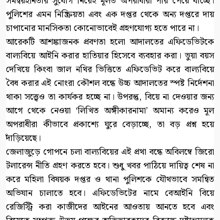
সমন্বয়হীনতার সুযোগ নিয়েই মূলত অপরাধীরা পার পেয়ে যাচ্ছে।
পুলিশের এমন নিষ্ক্রিয়তা এবং এক দপ্তর থেকে অন্য দপ্তরে দায়
চাপানোর মানসিকতা কোনোভাবেই গ্রহণযোগ্য হতে পারে না।
আরেকটি আশঙ্কাজনক প্রবণতা হলো আদালতের এফিডেভিটকে
বাল্যবিয়ে আইনি করার হাতিয়ার হিসেবে ব্যবহার করা। ভুয়া বয়স
দেখিয়ে কিংবা জাল নথির ভিত্তিতে এফিডেভিট করে বাল্যবিয়ে
বৈধ করার এই নোংরা কৌশল বন্ধে উচ্চ আদালতের স্পষ্ট নির্দেশনা
থাকা সত্ত্বেও তা কার্যকর হচ্ছে না। উপরন্তু, বিয়ে না দেওয়ার জন্য
আগে থেকে নেওয়া ‘লিখিত অঙ্গীকারনামা’ অমান্য করেও মূল
অপরাধীরা কীভাবে প্রকাশ্যে ঘুরে বেড়াচ্ছে, তা বড় প্রশ্ন হয়ে
দাঁড়িয়েছে।
জেলাজুড়ে গোপনে চলা বাল্যবিয়ের এই প্রথা বন্ধে অবিলম্বে জিরো
টলারেন্স নীতি গ্রহণ করতে হবে। শুধু খবর পাঠিয়ে দায়িত্ব শেষ না
করে মহিলা বিষয়ক দপ্তর ও থানা পুলিশকে যৌথভাবে সমন্বিত
অভিযান চালাতে হবে। এফিডেভিটের নামে বেআইনি বিয়ে
রেজিস্ট্রি করা কাজীদের আইনের আওতায় আনতে হবে এবং