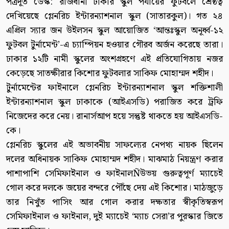
পত্রদূত ডেস্ক: রাজধানী ঢাকার স্কুল পর্যায়ের ফুটবলে শ্রেষ্ঠত্ব
দেখিয়েছে গ্লেনরিচ ইন্টারন্যাশনাল স্কুল (সাতারকুল)। গত ২৪
এপ্রিল স্যার জন উইলসন স্কুল আয়োজিত ‘আন্তঃস্কুল অনূর্ধ্ব-১২
ফুটবল টুর্নামেন্ট’-এ চ্যাম্পিয়ন হওয়ার গৌরব অর্জন করেছে তারা।
ঢাকার ১২টি নামী স্কুলের অংশগ্রহণে এই প্রতিযোগিতায় নজর
কেড়েছে সাতক্ষীরার কিশোর ফুটবলার সাকিফ মোহাম্মদ শহীদ।
টুর্নামেন্টের ফাইনালে গ্লেনরিচ ইন্টারন্যাশনাল স্কুল শক্তিশালী
ইন্টারন্যাশনাল স্কুল ঢাকাকে (আইএসডি) পরাজিত করে ট্রফি
নিজেদের করে নেয়। রানার্সআপ হয়ে সন্তুষ্ট থাকতে হয় আইএসডি-
কে।
গ্লেনরিচ স্কুলের এই অভাবনীয় সাফল্যের নেপথ্য নায়ক ছিলেন
দলের অধিনায়ক সাকিফ মোহাম্মদ শহীদ। মাঝমাঠ নিয়ন্ত্রণ করার
পাশাপাশি সেমিফাইনাল ও ফাইনালÑউভয় গুরুত্বপূর্ণ ম্যাচেই
গোল করে দলকে জয়ের বন্দরে পৌঁছে দেয় এই কিশোর। মাঠজুড়ে
তার নিখুঁত পাসিং আর গোল করার দক্ষতার স্বীকৃতিস্বরূপ
সেমিফাইনাল ও ফাইনাল, দুই ম্যাচেই ‘ম্যাচ সেরা’র পুরস্কার জিতে