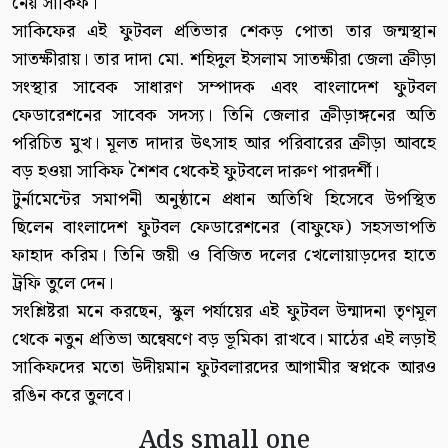
নেয় সাকিফ।
সাকিফের এই ফুটবল প্রতিভার শেকড় পোতা তার জন্মস্থান
সাতক্ষীরায়। তার দাদা মো. শহিদুল ইসলাম সাতক্ষীরা জেলা ক্রীড়া
সংস্থার সাবেক সাধারণ সম্পাদক এবং বাংলাদেশ ফুটবল
ফেডারেশনের সাবেক সদস্য। তিনি জেলার ক্রীড়াঙ্গনের অতি
পরিচিত মুখ। মূলত দাদার উৎসাহ আর পরিবারের ক্রীড়া আবহে
বড় হওয়া সাকিফ শৈশব থেকেই ফুটবলে দারুণ পারদর্শী।
টুর্নামেন্টের সমাপনী অনুষ্ঠানে প্রধান অতিথি হিসেবে উপস্থিত
ছিলেন বাংলাদেশ ফুটবল ফেডারেশনের (বাফুফে) সহসভাপতি
ফাহাদ করিম। তিনি জয়ী ও বিজিত দলের খেলোয়াড়দের হাতে
ট্রফি তুলে দেন।
সংশ্লিষ্টরা মনে করছেন, স্কুল পর্যায়ের এই ফুটবল উন্মাদনা তৃণমূল
থেকে নতুন প্রতিভা অন্বেষণে বড় ভূমিকা রাখবে। মাঠের এই লড়াই
সাকিফদের মতো উদীয়মান ফুটবলারদের আগামীর স্বপ্নকে আরও
রঙিন করে তুলবে।
Ads small one