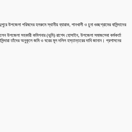
রে উপজেলা পরিষদের হলরুমে স্থানীয় ব্যারাক, পানখালী ও চুনা গুচ্ছগ্রামের বাসিন্দাদের
িলেন উপজেলা সহকারী কমিশনার (ভূমি) রাশেদ হোসাইন, উপজেলা সমাজসেবা কর্মকর্তা
দারা তাঁদের অনুকূলে জমি ও ঘরের মূল দলিল হস্তান্তরের দাবি জানান। প্রশাসনের