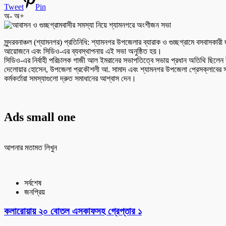
Tweet
Pin
অ-
অ+
সুন্দরবনাঞ্চল (শ্যামনগর) প্রতিনিধি: শ্যামনগর উপজেলার ব্যারাক ও গুচ্ছগ্রামে বসবাসকা
আয়োজনে এবং সিডিও-এর ব্যবস্থাপনায় এই সভা অনুষ্ঠিত হয়।
সিডিও-এর নির্বাহী পরিচালক গাজী আল ইমরানের সভাপতিত্বে সভায় প্রধান অতিথি ছিলেন 
দেলোয়ার হোসেন, উপজেলা প্রকৌশলী আ. সামাদ এবং শ্যামনগর উপজেলা প্রেসক্লাবের সভাপ
কর্মকর্তারা সমস্যাগুলো দ্রুত সমাধানের আশ্বাস দেন।
Ads small one
আপনার মতামত লিখুন
সর্বশেষ
জনপ্রিয়
কলারোয়ায় ২০ বোতল এসকাফসহ গ্রেপ্তার ১