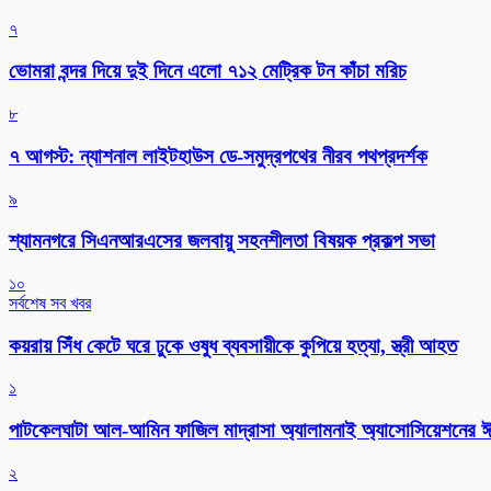
৭
ভোমরা বন্দর দিয়ে দুই দিনে এলো ৭১২ মেট্রিক টন কাঁচা মরিচ
৮
৭ আগস্ট: ন্যাশনাল লাইটহাউস ডে-সমুদ্রপথের নীরব পথপ্রদর্শক
৯
শ্যামনগরে সিএনআরএসের জলবায়ু সহনশীলতা বিষয়ক প্রকল্প সভা
১০
সর্বশেষ সব খবর
কয়রায় সিঁধ কেটে ঘরে ঢুকে ওষুধ ব্যবসায়ীকে কুপিয়ে হত্যা, স্ত্রী আহত
১
পাটকেলঘাটা আল-আমিন ফাজিল মাদ্রাসা অ্যালামনাই অ্যাসোসিয়েশনের ঈদ 
২