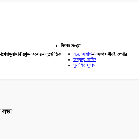
বিশেষ সংখ্যা
স.ম. আলাউদ্দিন
ষা
খেলাধুলা
জাতীয়
খুলনা
যশোর
আন্তর্জাতিক
সম্পাদকীয়
ই-পেপার
অন্যন্য আনিস
সুভাশিত সুভাষ
ন সভা