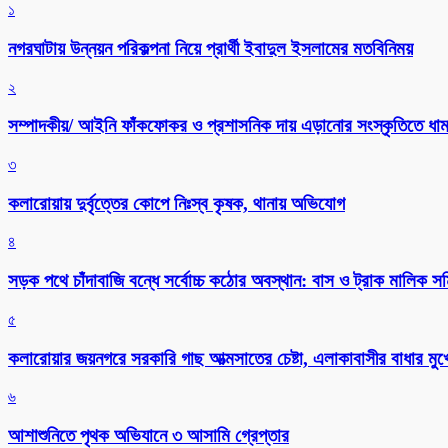
১
নগরঘাটায় উন্নয়ন পরিকল্পনা নিয়ে প্রার্থী ইবাদুল ইসলামের মতবিনিময়
২
সম্পাদকীয়/ আইনি ফাঁকফোকর ও প্রশাসনিক দায় এড়ানোর সংস্কৃতিতে ধামা
৩
কলারোয়ায় দুর্বৃত্তের কোপে নিঃস্ব কৃষক, থানায় অভিযোগ
৪
সড়ক পথে চাঁদাবাজি বন্ধে সর্বোচ্চ কঠোর অবস্থান: বাস ও ট্রাক মালিক 
৫
কলারোয়ার জয়নগরে সরকারি গাছ আত্মসাতের চেষ্টা, এলাকাবাসীর বাধার মুখে
৬
আশাশুনিতে পৃথক অভিযানে ৩ আসামি গ্রেপ্তার