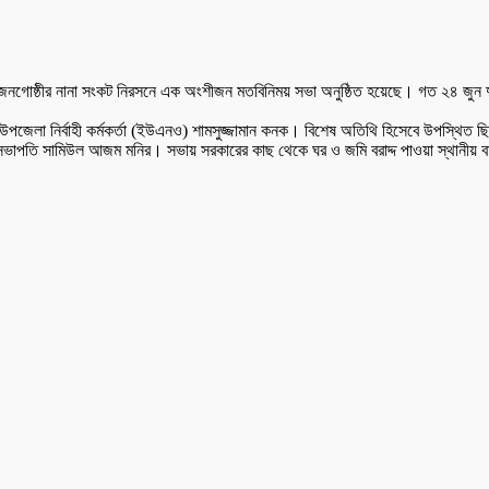
রী জনগোষ্ঠীর নানা সংকট নিরসনে এক অংশীজন মতবিনিময় সভা অনুষ্ঠিত হয়েছে। গত ২৪ জুন দুপু
উপজেলা নির্বাহী কর্মকর্তা (ইউএনও) শামসুজ্জামান কনক। বিশেষ অতিথি হিসেবে উপস্থিত ছ
তি সামিউল আজম মনির। সভায় সরকারের কাছ থেকে ঘর ও জমি বরাদ্দ পাওয়া স্থানীয় বাসিন্