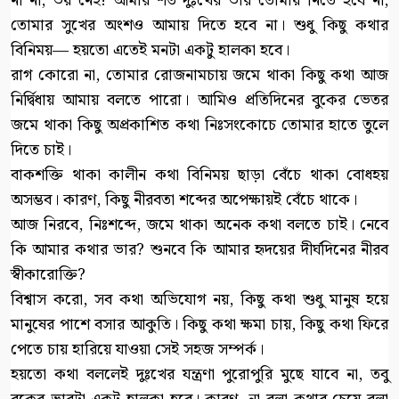
না না, ভয় নেই! আমার শত দুঃখের ভার তোমায় নিতে হবে না,
তোমার সুখের অংশও আমায় দিতে হবে না। শুধু কিছু কথার
বিনিময়— হয়তো এতেই মনটা একটু হালকা হবে।
রাগ কোরো না, তোমার রোজনামচায় জমে থাকা কিছু কথা আজ
নির্দ্বিধায় আমায় বলতে পারো। আমিও প্রতিদিনের বুকের ভেতর
জমে থাকা কিছু অপ্রকাশিত কথা নিঃসংকোচে তোমার হাতে তুলে
দিতে চাই।
বাকশক্তি থাকা কালীন কথা বিনিময় ছাড়া বেঁচে থাকা বোধহয়
অসম্ভব। কারণ, কিছু নীরবতা শব্দের অপেক্ষায়ই বেঁচে থাকে।
আজ নিরবে, নিঃশব্দে, জমে থাকা অনেক কথা বলতে চাই। নেবে
কি আমার কথার ভার? শুনবে কি আমার হৃদয়ের দীর্ঘদিনের নীরব
স্বীকারোক্তি?
বিশ্বাস করো, সব কথা অভিযোগ নয়, কিছু কথা শুধু মানুষ হয়ে
মানুষের পাশে বসার আকুতি। কিছু কথা ক্ষমা চায়, কিছু কথা ফিরে
পেতে চায় হারিয়ে যাওয়া সেই সহজ সম্পর্ক।
হয়তো কথা বললেই দুঃখের যন্ত্রণা পুরোপুরি মুছে যাবে না, তবু