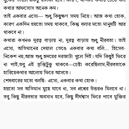
বুকের ভারটা একটু হালকা হবে। কারণ, না-বলা কথার চেয়ে বলা
কথার আফসোস অনেক কম।
তাই একবার এসো— শুধু কিছুক্ষণ সময় নিয়ে। আজ কথা হোক,
কারণ একদিন হয়তো সময় থাকবে, কিন্তু বলার মতো মানুষটি আর
থাকবে না।
কথারা কখনও দূরত্ব বাড়ায় না, দূরত্ব বাড়ায় শুধু নীরবতা। তাই
এসো, অভিমানের দেয়াল ভেঙে একবার কথা বলি… হিসেব-
নিকেশ নয়,আজ শুধু হৃদয়ের দরজাটা খুলে দিই। যদি কিছুই ফিরে
না পাই,তবু এই তৃপ্তিটুকু থাকবে—চেষ্টা করেছিলাম,নীরবতাকে
হারিয়েকথার আলোয় ফিরে আসতে।
শেষবারের মতো বলছি- এসো, একবার কথা হোক।
হয়তো সব অভিমান মুছে যাবে না, সব প্রশ্নের উত্তরও মিলবে না।
তবু কিছু নীরবতার অবসান হবে, কিছু দীর্ঘশ্বাস ফিরে পাবে মুক্তির
পথ।
জীবন তো অনিশ্চিত— কে কখন কোন মোড়ে হারিয়ে যায়, তা
কেউ জানে না। তাই সময় থাকতে কথাগুলো বলে নিই, ক্ষমাগুলো