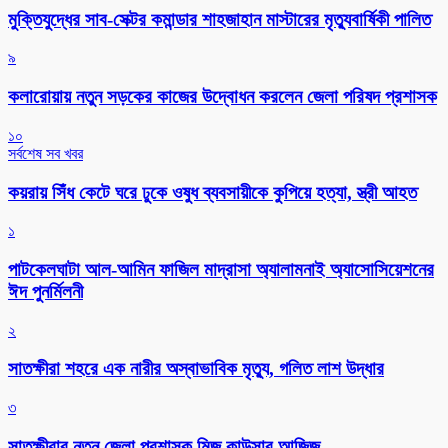
মুক্তিযুদ্ধের সাব-সেক্টর কমান্ডার শাহজাহান মাস্টারের মৃত্যুবার্ষিকী পালিত
৯
কলারোয়ায় নতুন সড়কের কাজের উদ্বোধন করলেন জেলা পরিষদ প্রশাসক
১০
সর্বশেষ সব খবর
কয়রায় সিঁধ কেটে ঘরে ঢুকে ওষুধ ব্যবসায়ীকে কুপিয়ে হত্যা, স্ত্রী আহত
১
পাটকেলঘাটা আল-আমিন ফাজিল মাদ্রাসা অ্যালামনাই অ্যাসোসিয়েশনের
ঈদ পুনর্মিলনী
২
সাতক্ষীরা শহরে এক নারীর অস্বাভাবিক মৃত্যু, গলিত লাশ উদ্ধার
৩
সাতক্ষীরার নতুন জেলা প্রশাসক মিজ কাউসার আজিজ