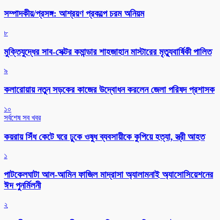
সম্পাদকীয়/প্রসঙ্গ: আশ্রয়ণ প্রকল্পে চরম অনিয়ম
৮
মুক্তিযুদ্ধের সাব-সেক্টর কমান্ডার শাহজাহান মাস্টারের মৃত্যুবার্ষিকী পালিত
৯
কলারোয়ায় নতুন সড়কের কাজের উদ্বোধন করলেন জেলা পরিষদ প্রশাসক
১০
সর্বশেষ সব খবর
কয়রায় সিঁধ কেটে ঘরে ঢুকে ওষুধ ব্যবসায়ীকে কুপিয়ে হত্যা, স্ত্রী আহত
১
পাটকেলঘাটা আল-আমিন ফাজিল মাদ্রাসা অ্যালামনাই অ্যাসোসিয়েশনের
ঈদ পুনর্মিলনী
২