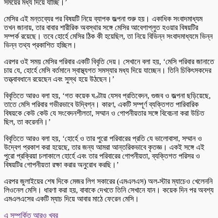
সময়ের মধ্য দিয়ে যাচ্ছি।’
মেসির এই মন্তব্যের পর বিষয়টি নিয়ে ব্যাপক জল্পনা শুরু হয়। একাধিক সংবাদমাধ্যম
তখন জানায়, তার বাবার শারীরিক অবস্থার সঙ্গে মেসির আবেগাপ্লুত হওয়ার বিষয়টির
সম্পর্ক রয়েছে। তবে হোর্হে মেসির ঠিক কী হয়েছিল, তা নিয়ে বিভিন্ন সংবাদমাধ্যমে ভিন্ন
ভিন্ন তথ্য প্রকাশিত হচ্ছিল।
এরপর ওই সময় মেসির পরিবার একটি বিবৃতি দেয়। সেখানে বলা হয়, ‘মেসি পরিবার জানাতে
চায় যে, হোর্হে মেসি বর্তমানে স্বাস্থ্যগত সমস্যার মধ্য দিয়ে যাচ্ছেন। তিনি চিকিৎসকদের
তত্ত্বাবধানে রয়েছেন এবং সুস্থ হয়ে উঠছেন।’
বিবৃতিতে আরও বলা হয়, ‘গত কয়েক ঘণ্টায় যেসব প্রতিবেদন, গুজব ও জল্পনা ছড়িয়েছে,
তাতে মেসি পরিবার গভীরভাবে উদ্বিগ্ন। কারণ, একটি সম্পূর্ণ ব্যক্তিগত পারিবারিক
বিষয়কে কেউ কেউ যে সংবেদনশীলতা, সম্মান ও গোপনীয়তার সঙ্গে বিবেচনা করা উচিত
ছিল, তা করেননি।’
বিবৃতিতে আরও বলা হয়, ‘হোর্হে ও তার পুরো পরিবারের প্রতি যে ভালোবাসা, সম্মান ও
উদ্বেগ প্রকাশ করা হয়েছে, তার জন্য আমরা আন্তরিকভাবে কৃতজ্ঞ। একই সঙ্গে এই
পুরো প্রক্রিয়া চলাকালে হোর্হে এবং তার পরিবারের গোপনীয়তা, ব্যক্তিগত পরিসর ও
বিষয়টির গোপনীয়তা রক্ষা করার অনুরোধ করছি।’
এরপর জুলাইয়ের শেষ দিকে মেজর লিগ সকারের (এমএলএস) অল-স্টার ম্যাচেও খেলেননি
লিওনেল মেসি। ধারণা করা হয়, বাবাকে দেখতে তিনি সেখানে যান। কয়েক দিন পর অবশ্য
এমএলএসের একটি ম্যাচ দিয়ে আবার মাঠে ফেরেন মেসি।
এ সম্পর্কিত আরও খবর