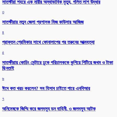
সাতক্ষীরা শহরে এক নারীর অস্বাভাবিক মৃত্যু, গলিত লাশ উদ্ধার
৩
সাতক্ষীরার নতুন জেলা প্রশাসক মিজ কাউসার আজিজ
৪
প্রাক্তন প্রেমিকার সাথে ফোনালাপের পর তরুনের আত্মহত্যা
৫
সাতক্ষীরায় কোচিং সেন্টারে ঢুকে পরিচালককে কুপিয়ে পিটিয়ে জখম ও টাকা
ছিনতাই
৬
ঈদে কত খরচ করলেন? সব হিসাব চাইতে পারে এনবিআর
৭
অনিমেষকে জিম্মি করে জলদস্যু ডন বাহিনী, ৩ জলদস্যু আটক