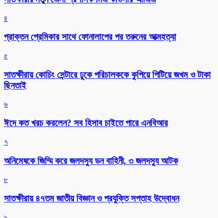
৪
প্রাক্তন প্রেমিকার সাথে ফোনালাপের পর তরুনের আত্মহত্যা
৫
সাতক্ষীরায় কোচিং সেন্টারে ঢুকে পরিচালককে কুপিয়ে পিটিয়ে জখম ও টাকা
ছিনতাই
৬
ঈদে কত খরচ করলেন? সব হিসাব চাইতে পারে এনবিআর
৭
অনিমেষকে জিম্মি করে জলদস্যু ডন বাহিনী, ৩ জলদস্যু আটক
৮
সাতক্ষীরায় ৪৭তম জাতীয় বিজ্ঞান ও প্রযুক্তি সপ্তাহ উদ্বোধন
৯