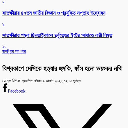
৮
সাতক্ষীরায় ৪৭তম জাতীয় বিজ্ঞান ও প্রযুক্তি সপ্তাহ উদ্বোধন
৯
সাতক্ষীরায় গহনা ছিনতাইকালে দুর্বৃত্তের ইটের আঘাতে নারী নিহত
১০
জনপ্রিয় সব খবর
বিশ্বকাপে মেসিকে হত্যার হুমকি, ফাঁস হলো ভয়ংকর নথি
ডেস্ক নিউজ
প্রকাশিত: রবিবার, ৯ আগস্ট, ২০২৬, ১২:৪৫ পূর্বাহ্ণ
Facebook