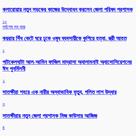
কলারোয়ায় নতুন সড়কের কাজের উদ্বোধন করলেন জেলা পরিষদ প্রশাসক
১০
সর্বশেষ সব খবর
কয়রায় সিঁধ কেটে ঘরে ঢুকে ওষুধ ব্যবসায়ীকে কুপিয়ে হত্যা, স্ত্রী আহত
১
পাটকেলঘাটা আল-আমিন ফাজিল মাদ্রাসা অ্যালামনাই অ্যাসোসিয়েশনের
ঈদ পুনর্মিলনী
২
সাতক্ষীরা শহরে এক নারীর অস্বাভাবিক মৃত্যু, গলিত লাশ উদ্ধার
৩
সাতক্ষীরার নতুন জেলা প্রশাসক মিজ কাউসার আজিজ
৪