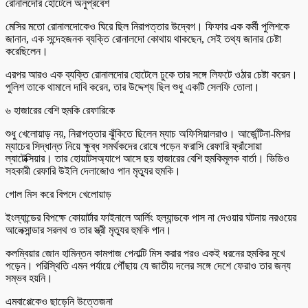
রোনালদোর হোটেলে অনুপ্রবেশ
মেসির মতো রোনালদোকেও ঘিরে ছিল নিরাপত্তার উদ্বেগ। ফিফার এক কর্মী পুলিশকে
জানান, এক সন্দেহজনক ব্যক্তি রোনালদো কোথায় থাকছেন, সেই তথ্য জানার চেষ্টা
করেছিলেন।
এরপর আরও এক ব্যক্তি রোনালদোর হোটেলে ঢুকে তার সঙ্গে লিফটে ওঠার চেষ্টা করেন।
পুলিশ তাকে থামালে দাবি করেন, তার উদ্দেশ্য ছিল শুধু একটি সেলফি তোলা।
৬ হাজারের বেশি হুমকি রেফারিকে
শুধু খেলোয়াড় নয়, নিরাপত্তার ঝুঁকিতে ছিলেন ম্যাচ অফিসিয়ালরাও। আর্জেন্টিনা-মিশর
ম্যাচের সিদ্ধান্ত নিয়ে ক্ষুব্ধ সমর্থকদের রোষে পড়েন ফরাসি রেফারি ফ্রাঁসোয়া
ল্যাটেক্সিয়ার। তার হোয়াটসঅ্যাপে আসে ছয় হাজারের বেশি হুমকিমূলক বার্তা। ভিডিও
সহকারী রেফারি উইলি দেলাজোও পান মৃত্যুর হুমকি।
গোল মিস করে বিপদে খেলোয়াড়
ইংল্যান্ডের বিপক্ষে কোয়ার্টার ফাইনালে আর্লিং হল্যান্ডকে পাস না দেওয়ার ঘটনায় নরওয়ের
আলেক্সান্ডার সরলথ ও তার স্ত্রী মৃত্যুর হুমকি পান।
কলম্বিয়ার জোন হামিন্তন কামপাজ পেনাল্টি মিস করার পরও একই ধরনের হুমকির মুখে
পড়েন। পরিস্থিতি এমন পর্যায়ে পৌঁছায় যে জাতীয় দলের সঙ্গে দেশে ফেরাও তার জন্য
সম্ভব হয়নি।
এমবাপ্পেকেও ছাড়েনি উত্তেজনা