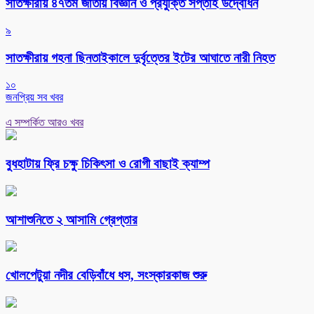
সাতক্ষীরায় ৪৭তম জাতীয় বিজ্ঞান ও প্রযুক্তি সপ্তাহ উদ্বোধন
৯
সাতক্ষীরায় গহনা ছিনতাইকালে দুর্বৃত্তের ইটের আঘাতে নারী নিহত
১০
জনপ্রিয় সব খবর
এ সম্পর্কিত আরও খবর
বুধহাটায় ফ্রি চক্ষু চিকিৎসা ও রোগী বাছাই ক্যাম্প
আশাশুনিতে ২ আসামি গ্রেপ্তার
খোলপেটুয়া নদীর বেড়িবাঁধে ধস, সংস্কারকাজ শুরু