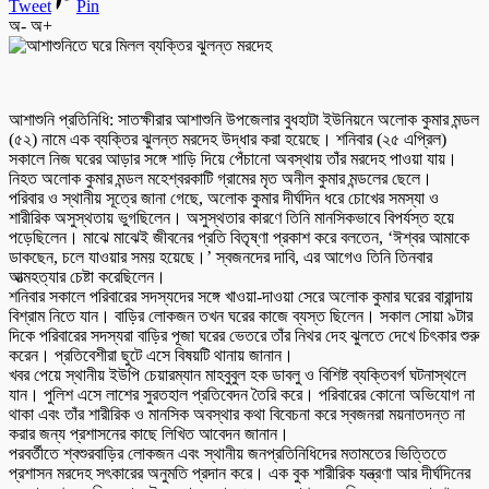
Tweet
Pin
অ-
অ+
আশাশুনি প্রতিনিধি: সাতক্ষীরার আশাশুনি উপজেলার বুধহাটা ইউনিয়নে অলোক কুমার মন্ডল
(৫২) নামে এক ব্যক্তির ঝুলন্ত মরদেহ উদ্ধার করা হয়েছে। শনিবার (২৫ এপ্রিল)
সকালে নিজ ঘরের আড়ার সঙ্গে শাড়ি দিয়ে পেঁচানো অবস্থায় তাঁর মরদেহ পাওয়া যায়।
নিহত অলোক কুমার মন্ডল মহেশ্বরকাটি গ্রামের মৃত অনীল কুমার মন্ডলের ছেলে।
পরিবার ও স্থানীয় সূত্রে জানা গেছে, অলোক কুমার দীর্ঘদিন ধরে চোখের সমস্যা ও
শারীরিক অসুস্থতায় ভুগছিলেন। অসুস্থতার কারণে তিনি মানসিকভাবে বিপর্যস্ত হয়ে
পড়েছিলেন। মাঝে মাঝেই জীবনের প্রতি বিতৃষ্ণা প্রকাশ করে বলতেন, ‘ঈশ্বর আমাকে
ডাকছেন, চলে যাওয়ার সময় হয়েছে।’ স্বজনদের দাবি, এর আগেও তিনি তিনবার
আত্মহত্যার চেষ্টা করেছিলেন।
শনিবার সকালে পরিবারের সদস্যদের সঙ্গে খাওয়া-দাওয়া সেরে অলোক কুমার ঘরের বারান্দায়
বিশ্রাম নিতে যান। বাড়ির লোকজন তখন ঘরের কাজে ব্যস্ত ছিলেন। সকাল সোয়া ৯টার
দিকে পরিবারের সদস্যরা বাড়ির পূজা ঘরের ভেতরে তাঁর নিথর দেহ ঝুলতে দেখে চিৎকার শুরু
করেন। প্রতিবেশীরা ছুটে এসে বিষয়টি থানায় জানান।
খবর পেয়ে স্থানীয় ইউপি চেয়ারম্যান মাহবুবুল হক ডাবলু ও বিশিষ্ট ব্যক্তিবর্গ ঘটনাস্থলে
যান। পুলিশ এসে লাশের সুরতহাল প্রতিবেদন তৈরি করে। পরিবারের কোনো অভিযোগ না
থাকা এবং তাঁর শারীরিক ও মানসিক অবস্থার কথা বিবেচনা করে স্বজনরা ময়নাতদন্ত না
করার জন্য প্রশাসনের কাছে লিখিত আবেদন জানান।
পরবর্তীতে শ্বশুরবাড়ির লোকজন এবং স্থানীয় জনপ্রতিনিধিদের মতামতের ভিত্তিতে
প্রশাসন মরদেহ সৎকারের অনুমতি প্রদান করে। এক বুক শারীরিক যন্ত্রণা আর দীর্ঘদিনের