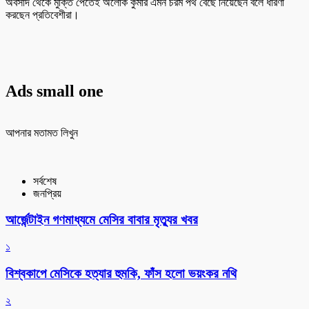
অবসাদ থেকে মুক্তি পেতেই অলোক কুমার এমন চরম পথ বেছে নিয়েছেন বলে ধারণা
করছেন প্রতিবেশীরা।
Ads small one
আপনার মতামত লিখুন
সর্বশেষ
জনপ্রিয়
আর্জেন্টাইন গণমাধ্যমে মেসির বাবার মৃত্যুর খবর
১
বিশ্বকাপে মেসিকে হত্যার হুমকি, ফাঁস হলো ভয়ংকর নথি
২