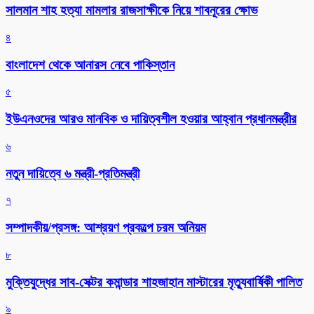
সালমান শাহ হত্যা মামলার রাজসাক্ষীকে নিয়ে শাবনূরের ক্ষোভ
৪
বাংলাদেশ থেকে আনারস নেবে পাকিস্তান
৫
ইউএনওদের আরও মানবিক ও দায়িত্বশীল হওয়ার আহ্বান প্রধানমন্ত্রীর
৬
নতুন দায়িত্বে ৬ মন্ত্রী-প্রতিমন্ত্রী
৭
সম্পাদকীয়/প্রসঙ্গ: আশ্রয়ণ প্রকল্পে চরম অনিয়ম
৮
মুক্তিযুদ্ধের সাব-সেক্টর কমান্ডার শাহজাহান মাস্টারের মৃত্যুবার্ষিকী পালিত
৯