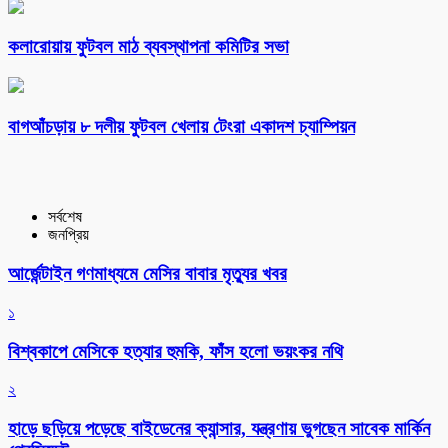
কলারোয়ায় ফুটবল মাঠ ব্যবস্থাপনা কমিটির সভা
বাগআঁচড়ায় ৮ দলীয় ফুটবল খেলায় টেংরা একাদশ চ্যাম্পিয়ন
সর্বশেষ
জনপ্রিয়
আর্জেন্টাইন গণমাধ্যমে মেসির বাবার মৃত্যুর খবর
১
বিশ্বকাপে মেসিকে হত্যার হুমকি, ফাঁস হলো ভয়ংকর নথি
২
হাড়ে ছড়িয়ে পড়েছে বাইডেনের ক্যান্সার, যন্ত্রণায় ভুগছেন সাবেক মার্কিন