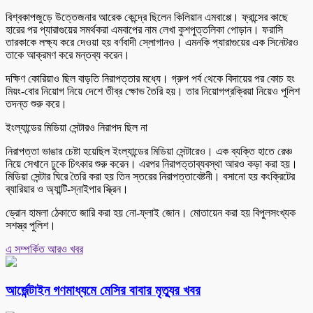
বিশ্বকাপজুড়ে উত্তেজনার আরেক কেন্দ্রে ছিলেন কিলিয়ান এমবাপ্পে। ফ্রান্সের কাছে
হারের পর প্যারাগুয়ের সমর্থকরা এমবাপের নাম লেখা কুশপুত্তলিকা পোড়ান। ফরাসি
তারকাকে লক্ষ্য করে দেওয়া হয় বর্ণবাদী স্লোগানও। এমনকি প্যারাগুয়ের এক সিনেটরও
তাকে আক্রমণ করে মন্তব্য করেন।
দক্ষিণ কোরিয়াও ছিল বাড়তি নিরাপত্তার মধ্যে। গ্রুপ পর্ব থেকে বিদায়ের পর কোচ হং
মিয়ং-বোর নিয়োগ নিয়ে দেশে তীব্র ক্ষোভ তৈরি হয়। তার নিয়োগপ্রক্রিয়া নিয়েও পুলিশ
তদন্ত শুরু করে।
ইংল্যান্ডের মিডিয়া সেন্টারও নিরাপদ ছিল না
নিরাপত্তা ভাঙার চেষ্টা হয়েছিল ইংল্যান্ডের মিডিয়া সেন্টারেও। এক ব্যক্তি হাতে রেঞ্চ
নিয়ে সেখানে ঢুকে চিৎকার শুরু করেন। এরপর নিরাপত্তাব্যবস্থা আরও কড়া করা হয়।
মিডিয়া সেন্টার ঘিরে তৈরি করা হয় তিন স্তরের নিরাপত্তাবেষ্টনী। বসানো হয় কংক্রিটের
ব্যারিয়ার ও অ্যান্টি-স্নাইপার স্ক্রিন।
ড্রোন হামলা ঠেকাতে জারি করা হয় নো-ফ্লাই জোন। মোতায়েন করা হয় বিপুলসংখ্যক
সশস্ত্র পুলিশ।
এ সম্পর্কিত আরও খবর
আর্জেন্টাইন গণমাধ্যমে মেসির বাবার মৃত্যুর খবর