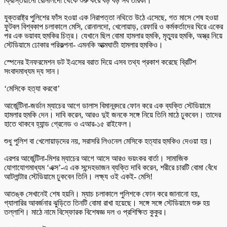
ক্রিস্তিয়ানো রোনালদো থেকে শুরু করে বড় বড় সব তারকা।
যুক্তরাষ্ট্র পুলিশের ফাঁস হওয়া এক নিরাপত্তা নথিতে উঠে এসেছে, গত মাসে শেষ হওয়া
ফুটবল বিশ্বকাপ চলাকালে মেসি, রোনালদো, খেলোয়াড়, রেফারি ও কর্মকর্তাদের ঘিরে একের
পর এক ভয়াবহ হুমকির চিত্র। যেখানে ছিল বোমা হামলার হুমকি, মৃত্যুর হুমকি, অস্ত্র নিয়ে
স্টেডিয়ামে ঢোকার পরিকল্পনা- এমনকি আত্মঘাতী হামলার হুমকিও।
স্পেনের ইনফরমেশন ডট ইএসের বরাত দিয়ে এসব তথ্য প্রকাশ করেছে ব্রিটিশ
সংবাদমাধ্যম দ্য সান।
‘মেসিকে হত্যা করবো’
আর্জেন্টিনা-জর্ডান ম্যাচের আগে ডালাস বিমানবন্দরে ফোন করে এক ব্যক্তি স্টেডিয়ামে
হামলার হুমকি দেন। দাবি করেন, আরও দুই জনকে সঙ্গে নিয়ে তিনি মাঠে ঢুকবেন। তাদের
হাতে থাকবে হ্যান্ড গ্রেনেড ও এআর-১৫ রাইফেল।
শুধু পুলিশ বা খেলোয়াড়দের নয়, সরাসরি লিওনেল মেসিকে হত্যার হুমকিও দেওয়া হয়।
এরপর আর্জেন্টিনা-মিশর ম্যাচের আগে আসে আরও ভয়ংকর বার্তা। সামাজিক
যোগাযোগমাধ্যম ‘এক্স’-এ এক সন্দেহভাজন ব্যক্তি দাবি করেন, শরীরে চারটি বোমা বেঁধে
আটলান্টার স্টেডিয়ামে ঢুকবেন তিনি। লক্ষ্য ওই একই- মেসি!
আতঙ্ক সেখানেই শেষ হয়নি। ম্যাচ চলাকালে পুলিশকে ফোন করে জানানো হয়,
গ্যালারির আবর্জনার ঝুড়িতে তিনটি বোমা রাখা হয়েছে। সঙ্গে সঙ্গে স্টেডিয়ামে শুরু হয়
তল্লাশি। মাঠে নামে বিস্ফোরক বিশেষজ্ঞ দল ও প্রশিক্ষিত কুকুর।