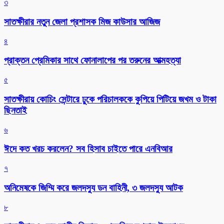
৩
সাতক্ষীরার নতুন জেলা প্রশাসক মিজ কাউসার আজিজ
৪
প্রাক্তন প্রেমিকার সাথে ফোনালাপের পর তরুনের আত্মহত্যা
৫
সাতক্ষীরায় কোচিং সেন্টারে ঢুকে পরিচালককে কুপিয়ে পিটিয়ে জখম ও টাকা
ছিনতাই
৬
ঈদে কত খরচ করলেন? সব হিসাব চাইতে পারে এনবিআর
৭
অনিমেষকে জিম্মি করে জলদস্যু ডন বাহিনী, ৩ জলদস্যু আটক
৮