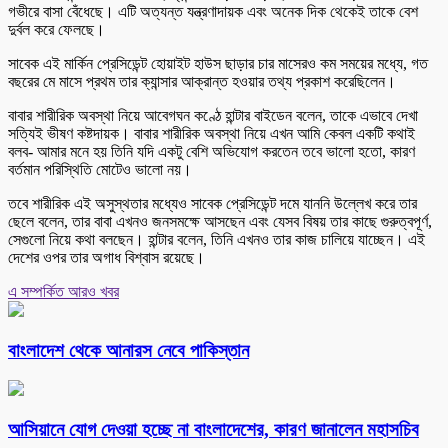
গভীরে বাসা বেঁধেছে। এটি অত্যন্ত যন্ত্রণাদায়ক এবং অনেক দিক থেকেই তাকে বেশ
দুর্বল করে ফেলছে।
সাবেক এই মার্কিন প্রেসিডেন্ট হোয়াইট হাউস ছাড়ার চার মাসেরও কম সময়ের মধ্যে, গত
বছরের মে মাসে প্রথম তার ক্যান্সার আক্রান্ত হওয়ার তথ্য প্রকাশ করেছিলেন।
বাবার শারীরিক অবস্থা নিয়ে আবেগঘন কণ্ঠে হান্টার বাইডেন বলেন, তাকে এভাবে দেখা
সত্যিই ভীষণ কষ্টদায়ক। বাবার শারীরিক অবস্থা নিয়ে এখন আমি কেবল একটি কথাই
বলব- আমার মনে হয় তিনি যদি একটু বেশি অভিযোগ করতেন তবে ভালো হতো, কারণ
বর্তমান পরিস্থিতি মোটেও ভালো নয়।
তবে শারীরিক এই অসুস্থতার মধ্যেও সাবেক প্রেসিডেন্ট দমে যাননি উল্লেখ করে তার
ছেলে বলেন, তার বাবা এখনও জনসমক্ষে আসছেন এবং যেসব বিষয় তার কাছে গুরুত্বপূর্ণ,
সেগুলো নিয়ে কথা বলছেন। হান্টার বলেন, তিনি এখনও তার কাজ চালিয়ে যাচ্ছেন। এই
দেশের ওপর তার অগাধ বিশ্বাস রয়েছে।
এ সম্পর্কিত আরও খবর
বাংলাদেশ থেকে আনারস নেবে পাকিস্তান
আসিয়ানে যোগ দেওয়া হচ্ছে না বাংলাদেশের, কারণ জানালেন মহাসচিব