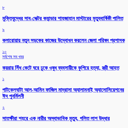
৮
মুক্তিযুদ্ধের সাব-সেক্টর কমান্ডার শাহজাহান মাস্টারের মৃত্যুবার্ষিকী পালিত
৯
কলারোয়ায় নতুন সড়কের কাজের উদ্বোধন করলেন জেলা পরিষদ প্রশাসক
১০
সর্বশেষ সব খবর
কয়রায় সিঁধ কেটে ঘরে ঢুকে ওষুধ ব্যবসায়ীকে কুপিয়ে হত্যা, স্ত্রী আহত
১
পাটকেলঘাটা আল-আমিন ফাজিল মাদ্রাসা অ্যালামনাই অ্যাসোসিয়েশনের
ঈদ পুনর্মিলনী
২
সাতক্ষীরা শহরে এক নারীর অস্বাভাবিক মৃত্যু, গলিত লাশ উদ্ধার