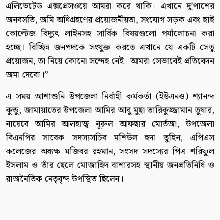
এলিভেটেড এক্সপ্রেসওয়ে আমরা করে থাকি। এখানে দু’পাশের
জনবসতি, জমি অধিগ্রহণের প্রয়োজনীয়তা, সংযোগ সড়ক এবং হাই
ভোল্টেজ বিদ্যুৎ লাইনসহ সার্বিক বিষয়গুলো পর্যালোচনা করা
হচ্ছে। বিচ্ছিন্ন জনপদকে সংযুক্ত করতে এখানে যে একটি সেতু
প্রয়োজন, তা নিয়ে কোনো সন্দেহ নেই। আমরা সেভাবেই প্রতিবেদন
জমা দেবো।”
এ সময় আশাশুনি উপজেলা নির্বাহী কর্মকর্তা (ইউএনও) শ্যানন্দ
কুন্ডু, জামায়াতের উপজেলা আমির আবু মুছা তারিকুজ্জামান তুষার,
নায়েবে আমির আলহাজ্ব নূরুল আফছার মোর্তজা, উপজেলা
বিএনপির সাবেক সদস্যসচিব মশিউল হুদা তুহিন, এপিএস
কলেজের অধ্যক্ষ মজিবর রহমান, সংসদ সদস্যের পিএ শরিফুল
ইসলাম ও তাঁর ছেলে মোজাহিদ বাশারসহ স্থানীয় জনপ্রতিনিধি ও
রাজনৈতিক নেতৃবৃন্দ উপস্থিত ছিলেন।