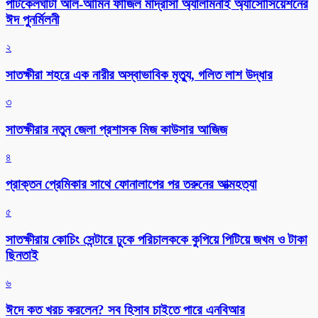
পাটকেলঘাটা আল-আমিন ফাজিল মাদ্রাসা অ্যালামনাই অ্যাসোসিয়েশনের
ঈদ পুনর্মিলনী
২
সাতক্ষীরা শহরে এক নারীর অস্বাভাবিক মৃত্যু, গলিত লাশ উদ্ধার
৩
সাতক্ষীরার নতুন জেলা প্রশাসক মিজ কাউসার আজিজ
৪
প্রাক্তন প্রেমিকার সাথে ফোনালাপের পর তরুনের আত্মহত্যা
৫
সাতক্ষীরায় কোচিং সেন্টারে ঢুকে পরিচালককে কুপিয়ে পিটিয়ে জখম ও টাকা
ছিনতাই
৬
ঈদে কত খরচ করলেন? সব হিসাব চাইতে পারে এনবিআর