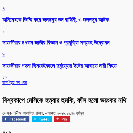
৭
অনিমেষকে জিম্মি করে জলদস্যু ডন বাহিনী, ৩ জলদস্যু আটক
৮
সাতক্ষীরায় ৪৭তম জাতীয় বিজ্ঞান ও প্রযুক্তি সপ্তাহ উদ্বোধন
৯
সাতক্ষীরায় গহনা ছিনতাইকালে দুর্বৃত্তের ইটের আঘাতে নারী নিহত
১০
জনপ্রিয় সব খবর
বিশ্বকাপে মেসিকে হত্যার হুমকি, ফাঁস হলো ভয়ংকর নথি
ডেস্ক নিউজ
প্রকাশিত: রবিবার, ৯ আগস্ট, ২০২৬, ১২:৪৫ পূর্বাহ্ণ
Facebook
Tweet
Pin
অ-
অ+