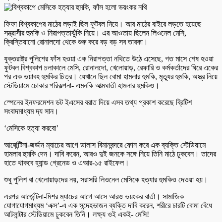
ফিফা বিশ্বকাপের মাঠের লড়াই ছিল ফুটবল নিয়ে। আর মাঠের বাইরে লড়তে হয়েছে
সন্ত্রাসীর হুমকি ও নিরাপত্তাঝুঁকি নিয়ে। এর আওতায় ছিলেন লিওনেল মেসি,
ক্রিস্তিয়ানো রোনালদো থেকে শুরু করে বড় বড় সব তারকা।
যুক্তরাষ্ট্র পুলিশের ফাঁস হওয়া এক নিরাপত্তা নথিতে উঠে এসেছে, গত মাসে শেষ হওয়া
ফুটবল বিশ্বকাপ চলাকালে মেসি, রোনালদো, খেলোয়াড়, রেফারি ও কর্মকর্তাদের ঘিরে একের
পর এক ভয়াবহ হুমকির চিত্র। যেখানে ছিল বোমা হামলার হুমকি, মৃত্যুর হুমকি, অস্ত্র নিয়ে
স্টেডিয়ামে ঢোকার পরিকল্পনা- এমনকি আত্মঘাতী হামলার হুমকিও।
স্পেনের ইনফরমেশন ডট ইএসের বরাত দিয়ে এসব তথ্য প্রকাশ করেছে ব্রিটিশ
সংবাদমাধ্যম দ্য সান।
‘মেসিকে হত্যা করবো’
আর্জেন্টিনা-জর্ডান ম্যাচের আগে ডালাস বিমানবন্দরে ফোন করে এক ব্যক্তি স্টেডিয়ামে
হামলার হুমকি দেন। দাবি করেন, আরও দুই জনকে সঙ্গে নিয়ে তিনি মাঠে ঢুকবেন। তাদের
হাতে থাকবে হ্যান্ড গ্রেনেড ও এআর-১৫ রাইফেল।
শুধু পুলিশ বা খেলোয়াড়দের নয়, সরাসরি লিওনেল মেসিকে হত্যার হুমকিও দেওয়া হয়।
এরপর আর্জেন্টিনা-মিশর ম্যাচের আগে আসে আরও ভয়ংকর বার্তা। সামাজিক
যোগাযোগমাধ্যম ‘এক্স’-এ এক সন্দেহভাজন ব্যক্তি দাবি করেন, শরীরে চারটি বোমা বেঁধে
আটলান্টার স্টেডিয়ামে ঢুকবেন তিনি। লক্ষ্য ওই একই- মেসি!