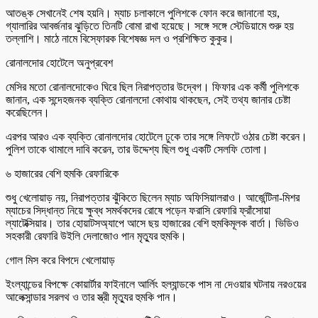
আতঙ্ক সেখানেই শেষ হয়নি। ম্যাচ চলাকালে পুলিশকে ফোন করে জানানো হয়,
গ্যালারির আবর্জনার ঝুড়িতে তিনটি বোমা রাখা হয়েছে। সঙ্গে সঙ্গে স্টেডিয়ামে শুরু হয়
তল্লাশি। মাঠে নামে বিস্ফোরক বিশেষজ্ঞ দল ও প্রশিক্ষিত কুকুর।
রোনালদোর হোটেলে অনুপ্রবেশ
মেসির মতো রোনালদোকেও ঘিরে ছিল নিরাপত্তার উদ্বেগ। ফিফার এক কর্মী পুলিশকে
জানান, এক সন্দেহজনক ব্যক্তি রোনালদো কোথায় থাকছেন, সেই তথ্য জানার চেষ্টা
করেছিলেন।
এরপর আরও এক ব্যক্তি রোনালদোর হোটেলে ঢুকে তার সঙ্গে লিফটে ওঠার চেষ্টা করেন।
পুলিশ তাকে থামালে দাবি করেন, তার উদ্দেশ্য ছিল শুধু একটি সেলফি তোলা।
৬ হাজারের বেশি হুমকি রেফারিকে
শুধু খেলোয়াড় নয়, নিরাপত্তার ঝুঁকিতে ছিলেন ম্যাচ অফিসিয়ালরাও। আর্জেন্টিনা-মিশর
ম্যাচের সিদ্ধান্ত নিয়ে ক্ষুব্ধ সমর্থকদের রোষে পড়েন ফরাসি রেফারি ফ্রাঁসোয়া
ল্যাটেক্সিয়ার। তার হোয়াটসঅ্যাপে আসে ছয় হাজারের বেশি হুমকিমূলক বার্তা। ভিডিও
সহকারী রেফারি উইলি দেলাজোও পান মৃত্যুর হুমকি।
গোল মিস করে বিপদে খেলোয়াড়
ইংল্যান্ডের বিপক্ষে কোয়ার্টার ফাইনালে আর্লিং হল্যান্ডকে পাস না দেওয়ার ঘটনায় নরওয়ের
আলেক্সান্ডার সরলথ ও তার স্ত্রী মৃত্যুর হুমকি পান।