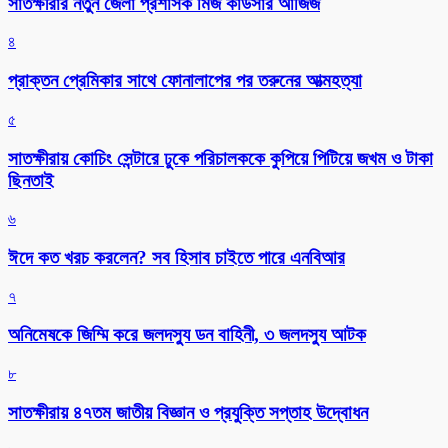
সাতক্ষীরার নতুন জেলা প্রশাসক মিজ কাউসার আজিজ
৪
প্রাক্তন প্রেমিকার সাথে ফোনালাপের পর তরুনের আত্মহত্যা
৫
সাতক্ষীরায় কোচিং সেন্টারে ঢুকে পরিচালককে কুপিয়ে পিটিয়ে জখম ও টাকা
ছিনতাই
৬
ঈদে কত খরচ করলেন? সব হিসাব চাইতে পারে এনবিআর
৭
অনিমেষকে জিম্মি করে জলদস্যু ডন বাহিনী, ৩ জলদস্যু আটক
৮
সাতক্ষীরায় ৪৭তম জাতীয় বিজ্ঞান ও প্রযুক্তি সপ্তাহ উদ্বোধন