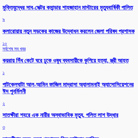
মুক্তিযুদ্ধের সাব-সেক্টর কমান্ডার শাহজাহান মাস্টারের মৃত্যুবার্ষিকী পালিত
৯
কলারোয়ায় নতুন সড়কের কাজের উদ্বোধন করলেন জেলা পরিষদ প্রশাসক
১০
সর্বশেষ সব খবর
কয়রায় সিঁধ কেটে ঘরে ঢুকে ওষুধ ব্যবসায়ীকে কুপিয়ে হত্যা, স্ত্রী আহত
১
পাটকেলঘাটা আল-আমিন ফাজিল মাদ্রাসা অ্যালামনাই অ্যাসোসিয়েশনের
ঈদ পুনর্মিলনী
২
সাতক্ষীরা শহরে এক নারীর অস্বাভাবিক মৃত্যু, গলিত লাশ উদ্ধার
৩