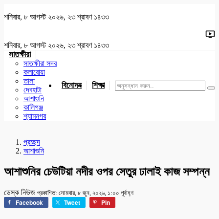
শনিবার, ৮ আগস্ট ২০২৬, ২৩ শ্রাবণ ১৪৩৩
শনিবার, ৮ আগস্ট ২০২৬, ২৩ শ্রাবণ ১৪৩৩
সাতক্ষীরা
সাতক্ষীরা সদর
কলারোয়া
তালা
বিনোদন
শিক্ষা
খেলাধুলা
জাতীয়
খুলনা
যশোর
দেবহাটা
আশাশুনি
কালিগঞ্জ
শ্যামনগর
প্রচ্ছদ
আশাশুনি
আশাশুনির চেউটিয়া নদীর ওপর সেতুর ঢালাই কাজ সম্পন্ন
ডেস্ক নিউজ
প্রকাশিত: সোমবার, ৮ জুন, ২০২৬, ১:০০ পূর্বাহ্ণ
Facebook
Tweet
Pin