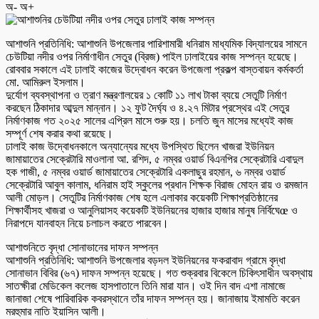
অ-
অ+
আশাশুনি প্রতিনিধি: আশাশুনি উপজেলার পারিশামারী ধনিরাম মাধ্যমিক বিদ্যালয়ের সামনে
চেউটিয়া নদীর ওপর নির্মাণাধীন সেতুর (ব্রিজ) পাইল ঢালাইয়ের কাজ সম্পন্ন হয়েছে।
রোববার সকালে এই ঢালাই কাজের উদ্বোধন করেন উপজেলা প্রকল্প বাস্তবায়ন কর্মকর্তা
মো. আমিরুল ইসলাম।
দুর্যোগ ব্যবস্থাপনা ও ত্রাণ মন্ত্রণালয়ের ১ কোটি ১১ লাখ টাকা ব্যয়ে সেতুটি নির্মাণ
করছেন ঠিকাদার আব্দুল মান্নান। ১২ ফুট দৈর্ঘ্য ও ৪.২৭ মিটার প্রস্থের এই সেতুর
নির্মাণকাজ গত ২০২৫ সালের এপ্রিল মাসে শুরু হয়। চলতি জুন মাসের মধ্যেই কাজ
সম্পূর্ণ শেষ করার কথা রয়েছে।
ঢালাই কাজ উদ্বোধনকালে অন্যান্যের মধ্যে উপস্থিত ছিলেন খাজরা ইউনিয়ন
জামায়াতের সেক্রেটারি মাওলানা আ. রশিদ, ৫ নম্বর ওয়ার্ড বিএনপির সেক্রেটারি এবাদুল
হক গাজী, ৫ নম্বর ওয়ার্ড জামায়াতের সেক্রেটারি একলাছুর রহমান, ৬ নম্বর ওয়ার্ড
সেক্রেটারি আবুল কালাম, ধনিরাম হাই স্কুলের প্রধান শিক্ষক বিরাজ মোহন রায় ও রমজান
আলী মোড়ল। সেতুটির নির্মাণকাজ শেষ হলে এলাকার কয়েকটি শিক্ষাপ্রতিষ্ঠানের
শিক্ষার্থীসহ খাজরা ও আনুলিয়াসহ কয়েকটি ইউনিয়নের হাজার হাজার মানুষ নির্বিঘেœ ও
নিরাপদে যানবাহন নিয়ে চলাচল করতে পারবেন।
আশাশুনিতে বৃদ্ধা সোনাভানের দাফন সম্পন্ন
আশাশুনি প্রতিনিধি: আশাশুনি উপজেলার বড়দল ইউনিয়নের ফকরাবাদ গ্রামে বৃদ্ধা
সোনাভান বিবির (৬৭) দাফন সম্পন্ন হয়েছে। গত শুক্রবার বিকেলে চিকিৎসাধীন অবস্থায়
সাতক্ষীরা মেডিকেল কলেজ হাসপাতালে তিনি মারা যান। ওই দিন বাদ এশা নামাজে
জানাজা শেষে পারিবারিক কবরস্থানে তাঁর দাফন সম্পন্ন হয়। জানাজায় ইমামতি করেন
মরহুমার নাতি ইয়াসিন আলী।