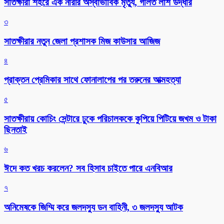
সাতক্ষীরা শহরে এক নারীর অস্বাভাবিক মৃত্যু, গলিত লাশ উদ্ধার
৩
সাতক্ষীরার নতুন জেলা প্রশাসক মিজ কাউসার আজিজ
৪
প্রাক্তন প্রেমিকার সাথে ফোনালাপের পর তরুনের আত্মহত্যা
৫
সাতক্ষীরায় কোচিং সেন্টারে ঢুকে পরিচালককে কুপিয়ে পিটিয়ে জখম ও টাকা
ছিনতাই
৬
ঈদে কত খরচ করলেন? সব হিসাব চাইতে পারে এনবিআর
৭
অনিমেষকে জিম্মি করে জলদস্যু ডন বাহিনী, ৩ জলদস্যু আটক