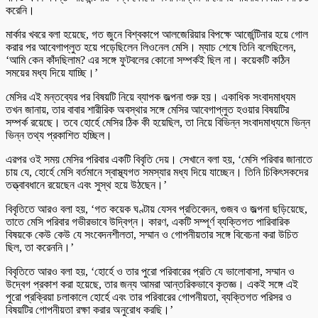
করেনি।
মার্কার খবরে বলা হয়েছে, গত জুনে বিশ্বকাপে আলজেরিয়ার বিপক্ষে আর্জেন্টিনার হয়ে গোল
করার পর আবেগাপ্লুত হয়ে পড়েছিলেন লিওনেল মেসি। ম্যাচ শেষে তিনি বলেছিলেন,
‘আমি কেন কাঁদছিলাম? এর সঙ্গে ফুটবলের কোনো সম্পর্কই ছিল না। কয়েকটি কঠিন
সময়ের মধ্য দিয়ে যাচ্ছি।’
মেসির এই মন্তব্যের পর বিষয়টি নিয়ে ব্যাপক জল্পনা শুরু হয়। একাধিক সংবাদমাধ্যম
তখন জানায়, তার বাবার শারীরিক অবস্থার সঙ্গে মেসির আবেগাপ্লুত হওয়ার বিষয়টির
সম্পর্ক রয়েছে। তবে হোর্হে মেসির ঠিক কী হয়েছিল, তা নিয়ে বিভিন্ন সংবাদমাধ্যমে ভিন্ন
ভিন্ন তথ্য প্রকাশিত হচ্ছিল।
এরপর ওই সময় মেসির পরিবার একটি বিবৃতি দেয়। সেখানে বলা হয়, ‘মেসি পরিবার জানাতে
চায় যে, হোর্হে মেসি বর্তমানে স্বাস্থ্যগত সমস্যার মধ্য দিয়ে যাচ্ছেন। তিনি চিকিৎসকদের
তত্ত্বাবধানে রয়েছেন এবং সুস্থ হয়ে উঠছেন।’
বিবৃতিতে আরও বলা হয়, ‘গত কয়েক ঘণ্টায় যেসব প্রতিবেদন, গুজব ও জল্পনা ছড়িয়েছে,
তাতে মেসি পরিবার গভীরভাবে উদ্বিগ্ন। কারণ, একটি সম্পূর্ণ ব্যক্তিগত পারিবারিক
বিষয়কে কেউ কেউ যে সংবেদনশীলতা, সম্মান ও গোপনীয়তার সঙ্গে বিবেচনা করা উচিত
ছিল, তা করেননি।’
বিবৃতিতে আরও বলা হয়, ‘হোর্হে ও তার পুরো পরিবারের প্রতি যে ভালোবাসা, সম্মান ও
উদ্বেগ প্রকাশ করা হয়েছে, তার জন্য আমরা আন্তরিকভাবে কৃতজ্ঞ। একই সঙ্গে এই
পুরো প্রক্রিয়া চলাকালে হোর্হে এবং তার পরিবারের গোপনীয়তা, ব্যক্তিগত পরিসর ও
বিষয়টির গোপনীয়তা রক্ষা করার অনুরোধ করছি।’