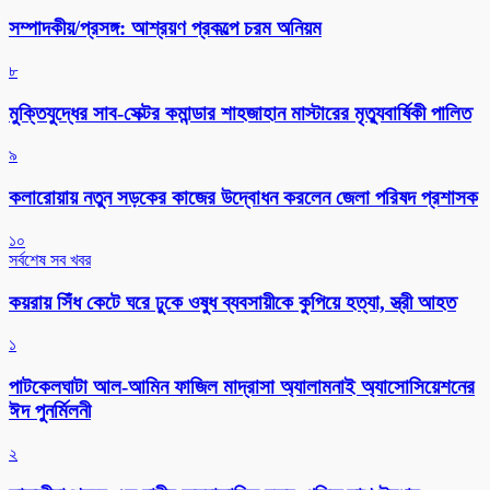
সম্পাদকীয়/প্রসঙ্গ: আশ্রয়ণ প্রকল্পে চরম অনিয়ম
৮
মুক্তিযুদ্ধের সাব-সেক্টর কমান্ডার শাহজাহান মাস্টারের মৃত্যুবার্ষিকী পালিত
৯
কলারোয়ায় নতুন সড়কের কাজের উদ্বোধন করলেন জেলা পরিষদ প্রশাসক
১০
সর্বশেষ সব খবর
কয়রায় সিঁধ কেটে ঘরে ঢুকে ওষুধ ব্যবসায়ীকে কুপিয়ে হত্যা, স্ত্রী আহত
১
পাটকেলঘাটা আল-আমিন ফাজিল মাদ্রাসা অ্যালামনাই অ্যাসোসিয়েশনের
ঈদ পুনর্মিলনী
২