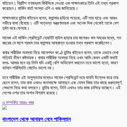
বাইডেন। ব্রিটিশ গণমাধ্যম বিবিসিকে দেওয়া এক সাক্ষাৎকারে তিনি এই তথ্য প্রকাশ
করেছেন। মার্কিন বার্তা সংস্থা এপি এ খবর জানিয়েছে।
সাক্ষাৎকারে হান্টার বাইডেন বলেন, ক্যান্সার ছড়িয়ে পড়েছে, এটি তার হাড়ে এবং আরও
গভীরে বাসা বেঁধেছে। এটি অত্যন্ত যন্ত্রণাদায়ক এবং অনেক দিক থেকেই তাকে বেশ
দুর্বল করে ফেলছে।
সাবেক এই মার্কিন প্রেসিডেন্ট হোয়াইট হাউস ছাড়ার চার মাসেরও কম সময়ের মধ্যে, গত
বছরের মে মাসে প্রথম তার ক্যান্সার আক্রান্ত হওয়ার তথ্য প্রকাশ করেছিলেন।
বাবার শারীরিক অবস্থা নিয়ে আবেগঘন কণ্ঠে হান্টার বাইডেন বলেন, তাকে এভাবে দেখা
সত্যিই ভীষণ কষ্টদায়ক। বাবার শারীরিক অবস্থা নিয়ে এখন আমি কেবল একটি কথাই
বলব- আমার মনে হয় তিনি যদি একটু বেশি অভিযোগ করতেন তবে ভালো হতো, কারণ
বর্তমান পরিস্থিতি মোটেও ভালো নয়।
তবে শারীরিক এই অসুস্থতার মধ্যেও সাবেক প্রেসিডেন্ট দমে যাননি উল্লেখ করে তার
ছেলে বলেন, তার বাবা এখনও জনসমক্ষে আসছেন এবং যেসব বিষয় তার কাছে গুরুত্বপূর্ণ,
সেগুলো নিয়ে কথা বলছেন। হান্টার বলেন, তিনি এখনও তার কাজ চালিয়ে যাচ্ছেন। এই
দেশের ওপর তার অগাধ বিশ্বাস রয়েছে।
এ সম্পর্কিত আরও খবর
বাংলাদেশ থেকে আনারস নেবে পাকিস্তান