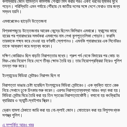
কলম্বিয়ার জোন হামিন্তন কামপাজ পেনাল্টি মিস করার পরও একই ধরনের হুমকির মুখে
পড়েন। পরিস্থিতি এমন পর্যায়ে পৌঁছায় যে জাতীয় দলের সঙ্গে দেশে ফেরাও তার জন্য
সম্ভব হয়নি।
এমবাপ্পেকেও ছাড়েনি উত্তেজনা
বিশ্বকাপজুড়ে উত্তেজনার আরেক কেন্দ্রে ছিলেন কিলিয়ান এমবাপ্পে। ফ্রান্সের কাছে
হারের পর প্যারাগুয়ের সমর্থকরা এমবাপের নাম লেখা কুশপুত্তলিকা পোড়ান। ফরাসি
তারকাকে লক্ষ্য করে দেওয়া হয় বর্ণবাদী স্লোগানও। এমনকি প্যারাগুয়ের এক সিনেটরও
তাকে আক্রমণ করে মন্তব্য করেন।
দক্ষিণ কোরিয়াও ছিল বাড়তি নিরাপত্তার মধ্যে। গ্রুপ পর্ব থেকে বিদায়ের পর কোচ হং
মিয়ং-বোর নিয়োগ নিয়ে দেশে তীব্র ক্ষোভ তৈরি হয়। তার নিয়োগপ্রক্রিয়া নিয়েও পুলিশ
তদন্ত শুরু করে।
ইংল্যান্ডের মিডিয়া সেন্টারও নিরাপদ ছিল না
নিরাপত্তা ভাঙার চেষ্টা হয়েছিল ইংল্যান্ডের মিডিয়া সেন্টারেও। এক ব্যক্তি হাতে রেঞ্চ
নিয়ে সেখানে ঢুকে চিৎকার শুরু করেন। এরপর নিরাপত্তাব্যবস্থা আরও কড়া করা হয়।
মিডিয়া সেন্টার ঘিরে তৈরি করা হয় তিন স্তরের নিরাপত্তাবেষ্টনী। বসানো হয় কংক্রিটের
ব্যারিয়ার ও অ্যান্টি-স্নাইপার স্ক্রিন।
ড্রোন হামলা ঠেকাতে জারি করা হয় নো-ফ্লাই জোন। মোতায়েন করা হয় বিপুলসংখ্যক
সশস্ত্র পুলিশ।
এ সম্পর্কিত আরও খবর