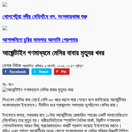
খোলপেটুয়া নদীর বেড়িবাঁধে ধস, সংস্কারকাজ শুরু
আশাশুনিতে চুরির মামলার আসামি গ্রেপ্তার
আর্জেন্টাইন গণমাধ্যমে মেসির বাবার মৃত্যুর খবর
ডেস্ক নিউজ
প্রকাশিত: রবিবার, ৯ আগস্ট, ২০২৬, ১২:৪৭ পূর্বাহ্ণ
Facebook
Tweet
Pin
অ-
অ+
লিওনেল মেসির বাবা হোর্হে মেসি ৬৮ বছর বয়সে মারা গেছেন বলে জানিয়েছে আর্জেন্টিনার
সংবাদমাধ্যম ইনফোবে। দীর্ঘদিন ধরে স্বাস্থ্যগত সমস্যায় ভুগছিলেন মেসির বাবা।
ইনফোবে বলছে, শুক্রবার রাত ১০টায় আর্জেন্টিনার রোজারিও শহরের একটি সানাতোরিওতে
(ক্লিনিক) তার মৃত্যু হয়। ক্রীড়াভিত্তিক স্প্যানিশ দৈনিক মার্কা, ব্রিটিশ গণমাধ্যম
গোলডটকমসহ আরও কিছু প্রচারমাধ্যমও খবরটি প্রকাশ করেছে ইনফোবের বরাতে।
যদিও এখন পর্যন্ত আর্জেন্টিনার অন্য কোনো সংবাদমাধ্যম বা মেসির পরিবার বিষয়টি নিশ্চিত