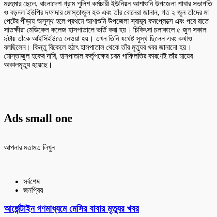
মরহুমার ছেলে, বাংলাদেশ গ্রাম পুলিশ কর্মচারী ইউনিয়ন আশাশুনি উপজেলা শাখার সভাপতি
ও বড়দল ইউপির দফাদার মোস্তাজুল হক এবং তাঁর বোনেরা জানান, গত ২ জুন তাঁদের মা
পেটের পীড়ায় অসুস্থ হলে প্রথমে আশাশুনি উপজেলা স্বাস্থ্য কমপ্লেক্সে এবং পরে রাতে
সাতক্ষীরা মেডিকেল কলেজ হাসপাতালে ভর্তি করা হয়। চিকিৎসা চলাকালে ৫ জুন সকাল
৯টায় তাঁকে আইসিইউতে নেওয়া হয়। তখন তিনি যথেষ্ট সুস্থ ছিলেন এবং কথাও
বলছিলেন। কিন্তু বিকেলে হঠাৎ হাসপাতাল থেকে তাঁর মৃত্যুর খবর জানানো হয়।
মোস্তাজুল হকের দাবি, হাসপাতাল কর্তৃপক্ষের চরম গাফিলতির কারণেই তাঁর মায়ের
অকালমৃত্যু হয়েছে।
Ads small one
আপনার মতামত লিখুন
সর্বশেষ
জনপ্রিয়
আর্জেন্টাইন গণমাধ্যমে মেসির বাবার মৃত্যুর খবর