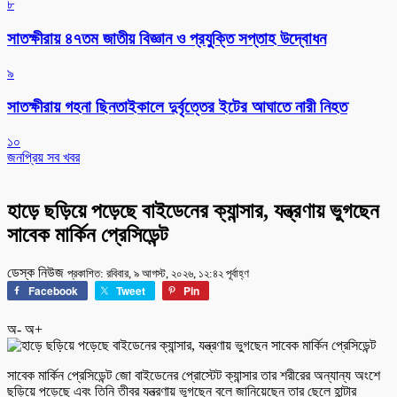
৮
সাতক্ষীরায় ৪৭তম জাতীয় বিজ্ঞান ও প্রযুক্তি সপ্তাহ উদ্বোধন
৯
সাতক্ষীরায় গহনা ছিনতাইকালে দুর্বৃত্তের ইটের আঘাতে নারী নিহত
১০
জনপ্রিয় সব খবর
হাড়ে ছড়িয়ে পড়েছে বাইডেনের ক্যান্সার, যন্ত্রণায় ভুগছেন
সাবেক মার্কিন প্রেসিডেন্ট
ডেস্ক নিউজ
প্রকাশিত: রবিবার, ৯ আগস্ট, ২০২৬, ১২:৪২ পূর্বাহ্ণ
Facebook
Tweet
Pin
অ-
অ+
সাবেক মার্কিন প্রেসিডেন্ট জো বাইডেনের প্রোস্টেট ক্যান্সার তার শরীরের অন্যান্য অংশে
ছড়িয়ে পড়েছে এবং তিনি তীব্র যন্ত্রণায় ভুগছেন বলে জানিয়েছেন তার ছেলে হান্টার