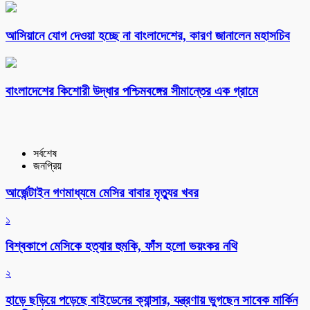
আসিয়ানে যোগ দেওয়া হচ্ছে না বাংলাদেশের, কারণ জানালেন মহাসচিব
বাংলাদেশের কিশোরী উদ্ধার পশ্চিমবঙ্গের সীমান্তের এক গ্রামে
সর্বশেষ
জনপ্রিয়
আর্জেন্টাইন গণমাধ্যমে মেসির বাবার মৃত্যুর খবর
১
বিশ্বকাপে মেসিকে হত্যার হুমকি, ফাঁস হলো ভয়ংকর নথি
২
হাড়ে ছড়িয়ে পড়েছে বাইডেনের ক্যান্সার, যন্ত্রণায় ভুগছেন সাবেক মার্কিন