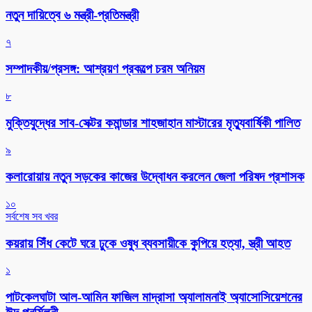
নতুন দায়িত্বে ৬ মন্ত্রী-প্রতিমন্ত্রী
৭
সম্পাদকীয়/প্রসঙ্গ: আশ্রয়ণ প্রকল্পে চরম অনিয়ম
৮
মুক্তিযুদ্ধের সাব-সেক্টর কমান্ডার শাহজাহান মাস্টারের মৃত্যুবার্ষিকী পালিত
৯
কলারোয়ায় নতুন সড়কের কাজের উদ্বোধন করলেন জেলা পরিষদ প্রশাসক
১০
সর্বশেষ সব খবর
কয়রায় সিঁধ কেটে ঘরে ঢুকে ওষুধ ব্যবসায়ীকে কুপিয়ে হত্যা, স্ত্রী আহত
১
পাটকেলঘাটা আল-আমিন ফাজিল মাদ্রাসা অ্যালামনাই অ্যাসোসিয়েশনের