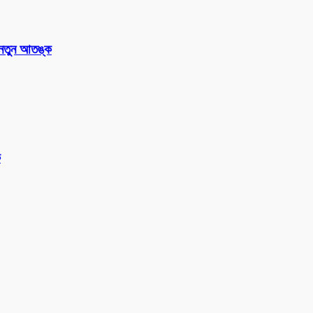
 নতুন আতঙ্ক
ক