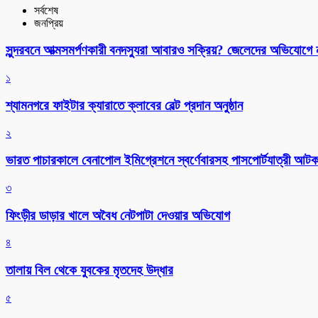
সর্বশেষ
জনপ্রিয়
সুন্দরবনে আত্মসমর্পণকারী বনদস্যুরা আবারও সক্রিয়? জেলেদের অভিযোগে
১
শ্যামনগরে ফাইটার ক্যারাতে ক্লাবের বেল্ট প্রদান অনুষ্ঠান
২
ভারত পাচারকালে বেনাপোল ইমিগ্রেশনে স্বর্ণেবারসহ পাসপোর্টযাত্রী আট
৩
ফিংড়ীর ডাড়ার খালে অবৈধ নেটপাটা দেওয়ার অভিযোগ
৪
তালায় বিল থেকে যুবকের মৃতদেহ উদ্ধার
৫