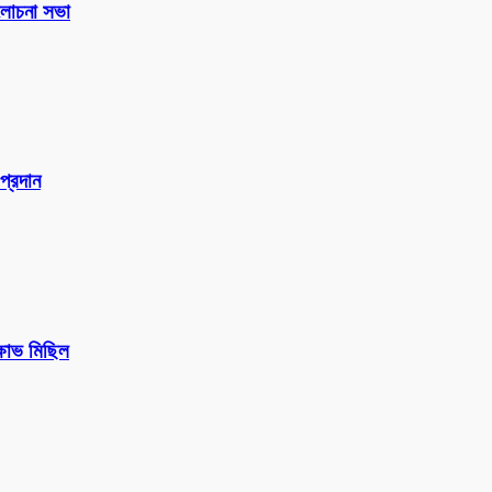
 আলোচনা সভা
প্রদান
ক্ষোভ মিছিল