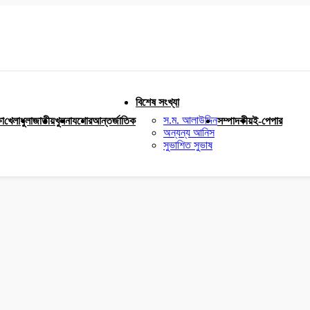
বিশেষ সংখ্যা
স.ম. আলাউদ্দিন
ষা
খেলাধুলা
জাতীয়
খুলনা
যশোর
আন্তর্জাতিক
সম্পাদকীয়
ই-পেপার
অন্যন্য আনিস
সুভাশিত সুভাষ