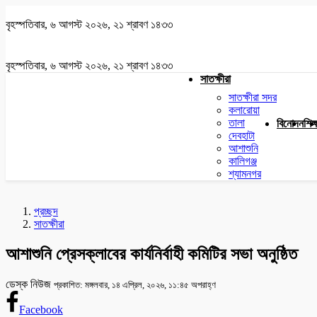
বৃহস্পতিবার, ৬ আগস্ট ২০২৬, ২১ শ্রাবণ ১৪৩৩
বৃহস্পতিবার, ৬ আগস্ট ২০২৬, ২১ শ্রাবণ ১৪৩৩
সাতক্ষীরা
সাতক্ষীরা সদর
কলারোয়া
তালা
বিনোদন
শিক্
দেবহাটা
আশাশুনি
কালিগঞ্জ
শ্যামনগর
প্রচ্ছদ
সাতক্ষীরা
আশাশুনি প্রেসক্লাবের কার্যনির্বাহী কমিটির সভা অনুষ্ঠিত
ডেস্ক নিউজ
প্রকাশিত: মঙ্গলবার, ১৪ এপ্রিল, ২০২৬, ১১:৪৫ অপরাহ্ণ
Facebook