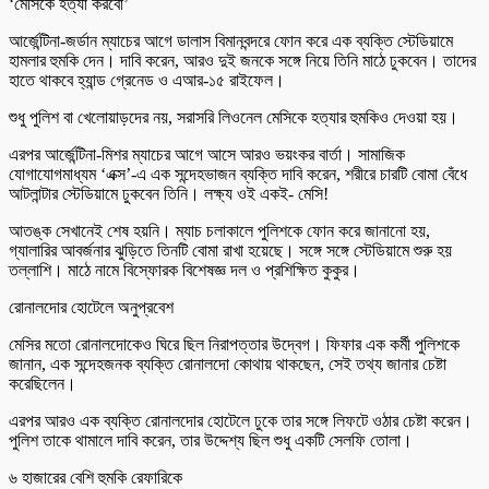
‘মেসিকে হত্যা করবো’
আর্জেন্টিনা-জর্ডান ম্যাচের আগে ডালাস বিমানবন্দরে ফোন করে এক ব্যক্তি স্টেডিয়ামে
হামলার হুমকি দেন। দাবি করেন, আরও দুই জনকে সঙ্গে নিয়ে তিনি মাঠে ঢুকবেন। তাদের
হাতে থাকবে হ্যান্ড গ্রেনেড ও এআর-১৫ রাইফেল।
শুধু পুলিশ বা খেলোয়াড়দের নয়, সরাসরি লিওনেল মেসিকে হত্যার হুমকিও দেওয়া হয়।
এরপর আর্জেন্টিনা-মিশর ম্যাচের আগে আসে আরও ভয়ংকর বার্তা। সামাজিক
যোগাযোগমাধ্যম ‘এক্স’-এ এক সন্দেহভাজন ব্যক্তি দাবি করেন, শরীরে চারটি বোমা বেঁধে
আটলান্টার স্টেডিয়ামে ঢুকবেন তিনি। লক্ষ্য ওই একই- মেসি!
আতঙ্ক সেখানেই শেষ হয়নি। ম্যাচ চলাকালে পুলিশকে ফোন করে জানানো হয়,
গ্যালারির আবর্জনার ঝুড়িতে তিনটি বোমা রাখা হয়েছে। সঙ্গে সঙ্গে স্টেডিয়ামে শুরু হয়
তল্লাশি। মাঠে নামে বিস্ফোরক বিশেষজ্ঞ দল ও প্রশিক্ষিত কুকুর।
রোনালদোর হোটেলে অনুপ্রবেশ
মেসির মতো রোনালদোকেও ঘিরে ছিল নিরাপত্তার উদ্বেগ। ফিফার এক কর্মী পুলিশকে
জানান, এক সন্দেহজনক ব্যক্তি রোনালদো কোথায় থাকছেন, সেই তথ্য জানার চেষ্টা
করেছিলেন।
এরপর আরও এক ব্যক্তি রোনালদোর হোটেলে ঢুকে তার সঙ্গে লিফটে ওঠার চেষ্টা করেন।
পুলিশ তাকে থামালে দাবি করেন, তার উদ্দেশ্য ছিল শুধু একটি সেলফি তোলা।
৬ হাজারের বেশি হুমকি রেফারিকে