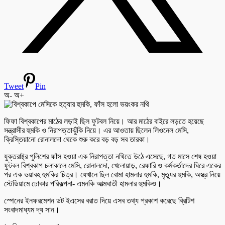
Tweet
Pin
অ-
অ+
ফিফা বিশ্বকাপের মাঠের লড়াই ছিল ফুটবল নিয়ে। আর মাঠের বাইরে লড়তে হয়েছে
সন্ত্রাসীর হুমকি ও নিরাপত্তাঝুঁকি নিয়ে। এর আওতায় ছিলেন লিওনেল মেসি,
ক্রিস্তিয়ানো রোনালদো থেকে শুরু করে বড় বড় সব তারকা।
যুক্তরাষ্ট্র পুলিশের ফাঁস হওয়া এক নিরাপত্তা নথিতে উঠে এসেছে, গত মাসে শেষ হওয়া
ফুটবল বিশ্বকাপ চলাকালে মেসি, রোনালদো, খেলোয়াড়, রেফারি ও কর্মকর্তাদের ঘিরে একের
পর এক ভয়াবহ হুমকির চিত্র। যেখানে ছিল বোমা হামলার হুমকি, মৃত্যুর হুমকি, অস্ত্র নিয়ে
স্টেডিয়ামে ঢোকার পরিকল্পনা- এমনকি আত্মঘাতী হামলার হুমকিও।
স্পেনের ইনফরমেশন ডট ইএসের বরাত দিয়ে এসব তথ্য প্রকাশ করেছে ব্রিটিশ
সংবাদমাধ্যম দ্য সান।