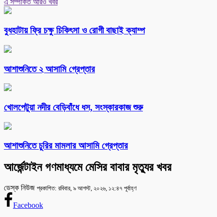
এ সম্পর্কিত আরও খবর
বুধহাটায় ফ্রি চক্ষু চিকিৎসা ও রোগী বাছাই ক্যাম্প
আশাশুনিতে ২ আসামি গ্রেপ্তার
খোলপেটুয়া নদীর বেড়িবাঁধে ধস, সংস্কারকাজ শুরু
আশাশুনিতে চুরির মামলার আসামি গ্রেপ্তার
আর্জেন্টাইন গণমাধ্যমে মেসির বাবার মৃত্যুর খবর
ডেস্ক নিউজ
প্রকাশিত: রবিবার, ৯ আগস্ট, ২০২৬, ১২:৪৭ পূর্বাহ্ণ
Facebook