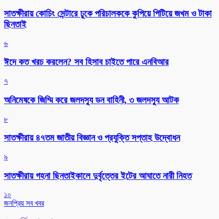
সাতক্ষীরায় কোচিং সেন্টারে ঢুকে পরিচালককে কুপিয়ে পিটিয়ে জখম ও টাকা
ছিনতাই
৬
ঈদে কত খরচ করলেন? সব হিসাব চাইতে পারে এনবিআর
৭
অনিমেষকে জিম্মি করে জলদস্যু ডন বাহিনী, ৩ জলদস্যু আটক
৮
সাতক্ষীরায় ৪৭তম জাতীয় বিজ্ঞান ও প্রযুক্তি সপ্তাহ উদ্বোধন
৯
সাতক্ষীরায় গহনা ছিনতাইকালে দুর্বৃত্তের ইটের আঘাতে নারী নিহত
১০
জনপ্রিয় সব খবর