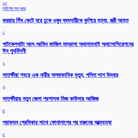
১০
সর্বশেষ সব খবর
কয়রায় সিঁধ কেটে ঘরে ঢুকে ওষুধ ব্যবসায়ীকে কুপিয়ে হত্যা, স্ত্রী আহত
১
পাটকেলঘাটা আল-আমিন ফাজিল মাদ্রাসা অ্যালামনাই অ্যাসোসিয়েশনের
ঈদ পুনর্মিলনী
২
সাতক্ষীরা শহরে এক নারীর অস্বাভাবিক মৃত্যু, গলিত লাশ উদ্ধার
৩
সাতক্ষীরার নতুন জেলা প্রশাসক মিজ কাউসার আজিজ
৪
প্রাক্তন প্রেমিকার সাথে ফোনালাপের পর তরুনের আত্মহত্যা
৫