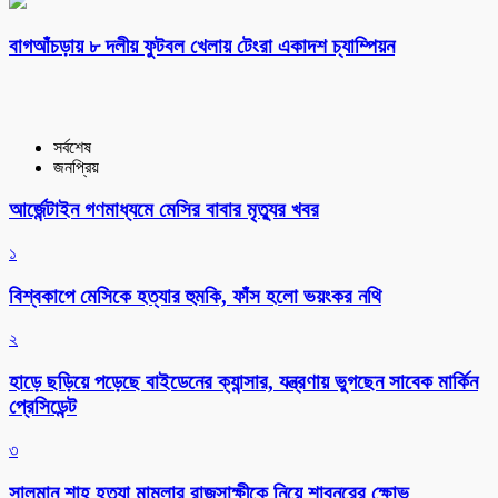
বাগআঁচড়ায় ৮ দলীয় ফুটবল খেলায় টেংরা একাদশ চ্যাম্পিয়ন
সর্বশেষ
জনপ্রিয়
আর্জেন্টাইন গণমাধ্যমে মেসির বাবার মৃত্যুর খবর
১
বিশ্বকাপে মেসিকে হত্যার হুমকি, ফাঁস হলো ভয়ংকর নথি
২
হাড়ে ছড়িয়ে পড়েছে বাইডেনের ক্যান্সার, যন্ত্রণায় ভুগছেন সাবেক মার্কিন
প্রেসিডেন্ট
৩
সালমান শাহ হত্যা মামলার রাজসাক্ষীকে নিয়ে শাবনূরের ক্ষোভ