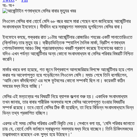
অ-
অ+
লিওনেল মেসির বাবা হোর্হে মেসি ৬৮ বছর বয়সে মারা গেছেন বলে জানিয়েছে আর্জেন্টিনার
সংবাদমাধ্যম ইনফোবে। দীর্ঘদিন ধরে স্বাস্থ্যগত সমস্যায় ভুগছিলেন মেসির বাবা।
ইনফোবে বলছে, শুক্রবার রাত ১০টায় আর্জেন্টিনার রোজারিও শহরের একটি সানাতোরিওতে
(ক্লিনিক) তার মৃত্যু হয়। ক্রীড়াভিত্তিক স্প্যানিশ দৈনিক মার্কা, ব্রিটিশ গণমাধ্যম
গোলডটকমসহ আরও কিছু প্রচারমাধ্যমও খবরটি প্রকাশ করেছে ইনফোবের বরাতে।
যদিও এখন পর্যন্ত আর্জেন্টিনার অন্য কোনো সংবাদমাধ্যম বা মেসির পরিবার বিষয়টি নিশ্চিত
করেনি।
মার্কার খবরে বলা হয়েছে, গত জুনে বিশ্বকাপে আলজেরিয়ার বিপক্ষে আর্জেন্টিনার হয়ে গোল
করার পর আবেগাপ্লুত হয়ে পড়েছিলেন লিওনেল মেসি। ম্যাচ শেষে তিনি বলেছিলেন,
‘আমি কেন কাঁদছিলাম? এর সঙ্গে ফুটবলের কোনো সম্পর্কই ছিল না। কয়েকটি কঠিন
সময়ের মধ্য দিয়ে যাচ্ছি।’
মেসির এই মন্তব্যের পর বিষয়টি নিয়ে ব্যাপক জল্পনা শুরু হয়। একাধিক সংবাদমাধ্যম
তখন জানায়, তার বাবার শারীরিক অবস্থার সঙ্গে মেসির আবেগাপ্লুত হওয়ার বিষয়টির
সম্পর্ক রয়েছে। তবে হোর্হে মেসির ঠিক কী হয়েছিল, তা নিয়ে বিভিন্ন সংবাদমাধ্যমে ভিন্ন
ভিন্ন তথ্য প্রকাশিত হচ্ছিল।
এরপর ওই সময় মেসির পরিবার একটি বিবৃতি দেয়। সেখানে বলা হয়, ‘মেসি পরিবার জানাতে
চায় যে, হোর্হে মেসি বর্তমানে স্বাস্থ্যগত সমস্যার মধ্য দিয়ে যাচ্ছেন। তিনি চিকিৎসকদের
তত্ত্বাবধানে রয়েছেন এবং সুস্থ হয়ে উঠছেন।’