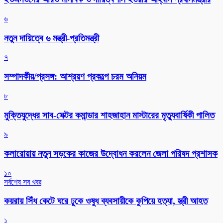
৬
নতুন দায়িত্বে ৬ মন্ত্রী-প্রতিমন্ত্রী
৭
সম্পাদকীয়/প্রসঙ্গ: আশ্রয়ণ প্রকল্পে চরম অনিয়ম
৮
মুক্তিযুদ্ধের সাব-সেক্টর কমান্ডার শাহজাহান মাস্টারের মৃত্যুবার্ষিকী পালিত
৯
কলারোয়ায় নতুন সড়কের কাজের উদ্বোধন করলেন জেলা পরিষদ প্রশাসক
১০
সর্বশেষ সব খবর
কয়রায় সিঁধ কেটে ঘরে ঢুকে ওষুধ ব্যবসায়ীকে কুপিয়ে হত্যা, স্ত্রী আহত
১