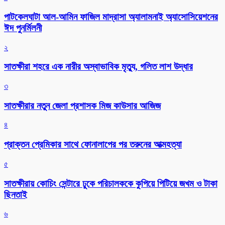
পাটকেলঘাটা আল-আমিন ফাজিল মাদ্রাসা অ্যালামনাই অ্যাসোসিয়েশনের
ঈদ পুনর্মিলনী
২
সাতক্ষীরা শহরে এক নারীর অস্বাভাবিক মৃত্যু, গলিত লাশ উদ্ধার
৩
সাতক্ষীরার নতুন জেলা প্রশাসক মিজ কাউসার আজিজ
৪
প্রাক্তন প্রেমিকার সাথে ফোনালাপের পর তরুনের আত্মহত্যা
৫
সাতক্ষীরায় কোচিং সেন্টারে ঢুকে পরিচালককে কুপিয়ে পিটিয়ে জখম ও টাকা
ছিনতাই
৬