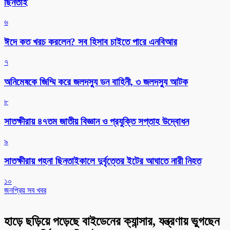
ছিনতাই
৬
ঈদে কত খরচ করলেন? সব হিসাব চাইতে পারে এনবিআর
৭
অনিমেষকে জিম্মি করে জলদস্যু ডন বাহিনী, ৩ জলদস্যু আটক
৮
সাতক্ষীরায় ৪৭তম জাতীয় বিজ্ঞান ও প্রযুক্তি সপ্তাহ উদ্বোধন
৯
সাতক্ষীরায় গহনা ছিনতাইকালে দুর্বৃত্তের ইটের আঘাতে নারী নিহত
১০
জনপ্রিয় সব খবর
হাড়ে ছড়িয়ে পড়েছে বাইডেনের ক্যান্সার, যন্ত্রণায় ভুগছেন