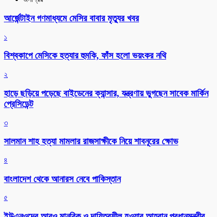
আর্জেন্টাইন গণমাধ্যমে মেসির বাবার মৃত্যুর খবর
১
বিশ্বকাপে মেসিকে হত্যার হুমকি, ফাঁস হলো ভয়ংকর নথি
২
হাড়ে ছড়িয়ে পড়েছে বাইডেনের ক্যান্সার, যন্ত্রণায় ভুগছেন সাবেক মার্কিন
প্রেসিডেন্ট
৩
সালমান শাহ হত্যা মামলার রাজসাক্ষীকে নিয়ে শাবনূরের ক্ষোভ
৪
বাংলাদেশ থেকে আনারস নেবে পাকিস্তান
৫
ইউএনওদের আরও মানবিক ও দায়িত্বশীল হওয়ার আহ্বান প্রধানমন্ত্রীর