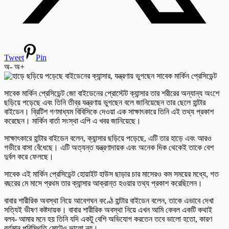
Tweet
Pin
অ-
অ+
সাবেক মার্কিন প্রেসিডেন্ট জো বাইডেনের প্রোস্টেট ক্যান্সার তার শরীরের অন্যান্য অংশে
ছড়িয়ে পড়েছে এবং তিনি তীব্র যন্ত্রণায় ভুগছেন বলে জানিয়েছেন তার ছেলে হান্টার
বাইডেন। ব্রিটিশ গণমাধ্যম বিবিসিকে দেওয়া এক সাক্ষাৎকারে তিনি এই তথ্য প্রকাশ
করেছেন। মার্কিন বার্তা সংস্থা এপি এ খবর জানিয়েছে।
সাক্ষাৎকারে হান্টার বাইডেন বলেন, ক্যান্সার ছড়িয়ে পড়েছে, এটি তার হাড়ে এবং আরও
গভীরে বাসা বেঁধেছে। এটি অত্যন্ত যন্ত্রণাদায়ক এবং অনেক দিক থেকেই তাকে বেশ
দুর্বল করে ফেলছে।
সাবেক এই মার্কিন প্রেসিডেন্ট হোয়াইট হাউস ছাড়ার চার মাসেরও কম সময়ের মধ্যে, গত
বছরের মে মাসে প্রথম তার ক্যান্সার আক্রান্ত হওয়ার তথ্য প্রকাশ করেছিলেন।
বাবার শারীরিক অবস্থা নিয়ে আবেগঘন কণ্ঠে হান্টার বাইডেন বলেন, তাকে এভাবে দেখা
সত্যিই ভীষণ কষ্টদায়ক। বাবার শারীরিক অবস্থা নিয়ে এখন আমি কেবল একটি কথাই
বলব- আমার মনে হয় তিনি যদি একটু বেশি অভিযোগ করতেন তবে ভালো হতো, কারণ
বর্তমান পরিস্থিতি মোটেও ভালো নয়।