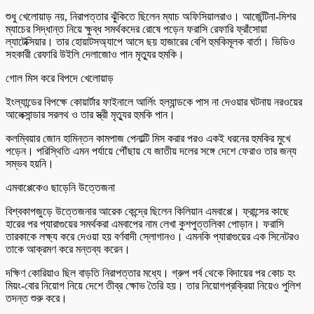
শুধু খেলোয়াড় নয়, নিরাপত্তার ঝুঁকিতে ছিলেন ম্যাচ অফিসিয়ালরাও। আর্জেন্টিনা-মিশর
ম্যাচের সিদ্ধান্ত নিয়ে ক্ষুব্ধ সমর্থকদের রোষে পড়েন ফরাসি রেফারি ফ্রাঁসোয়া
ল্যাটেক্সিয়ার। তার হোয়াটসঅ্যাপে আসে ছয় হাজারের বেশি হুমকিমূলক বার্তা। ভিডিও
সহকারী রেফারি উইলি দেলাজোও পান মৃত্যুর হুমকি।
গোল মিস করে বিপদে খেলোয়াড়
ইংল্যান্ডের বিপক্ষে কোয়ার্টার ফাইনালে আর্লিং হল্যান্ডকে পাস না দেওয়ার ঘটনায় নরওয়ের
আলেক্সান্ডার সরলথ ও তার স্ত্রী মৃত্যুর হুমকি পান।
কলম্বিয়ার জোন হামিন্তন কামপাজ পেনাল্টি মিস করার পরও একই ধরনের হুমকির মুখে
পড়েন। পরিস্থিতি এমন পর্যায়ে পৌঁছায় যে জাতীয় দলের সঙ্গে দেশে ফেরাও তার জন্য
সম্ভব হয়নি।
এমবাপ্পেকেও ছাড়েনি উত্তেজনা
বিশ্বকাপজুড়ে উত্তেজনার আরেক কেন্দ্রে ছিলেন কিলিয়ান এমবাপ্পে। ফ্রান্সের কাছে
হারের পর প্যারাগুয়ের সমর্থকরা এমবাপের নাম লেখা কুশপুত্তলিকা পোড়ান। ফরাসি
তারকাকে লক্ষ্য করে দেওয়া হয় বর্ণবাদী স্লোগানও। এমনকি প্যারাগুয়ের এক সিনেটরও
তাকে আক্রমণ করে মন্তব্য করেন।
দক্ষিণ কোরিয়াও ছিল বাড়তি নিরাপত্তার মধ্যে। গ্রুপ পর্ব থেকে বিদায়ের পর কোচ হং
মিয়ং-বোর নিয়োগ নিয়ে দেশে তীব্র ক্ষোভ তৈরি হয়। তার নিয়োগপ্রক্রিয়া নিয়েও পুলিশ
তদন্ত শুরু করে।