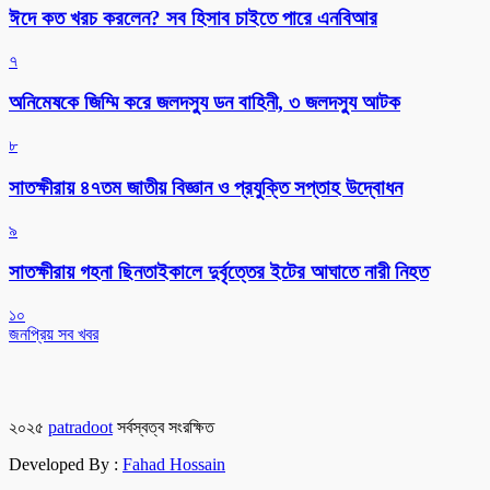
ঈদে কত খরচ করলেন? সব হিসাব চাইতে পারে এনবিআর
৭
অনিমেষকে জিম্মি করে জলদস্যু ডন বাহিনী, ৩ জলদস্যু আটক
৮
সাতক্ষীরায় ৪৭তম জাতীয় বিজ্ঞান ও প্রযুক্তি সপ্তাহ উদ্বোধন
৯
সাতক্ষীরায় গহনা ছিনতাইকালে দুর্বৃত্তের ইটের আঘাতে নারী নিহত
১০
জনপ্রিয় সব খবর
২০২৫
patradoot
সর্বস্বত্ব সংরক্ষিত
Developed By :
Fahad Hossain