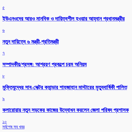
৫
ইউএনওদের আরও মানবিক ও দায়িত্বশীল হওয়ার আহ্বান প্রধানমন্ত্রীর
৬
নতুন দায়িত্বে ৬ মন্ত্রী-প্রতিমন্ত্রী
৭
সম্পাদকীয়/প্রসঙ্গ: আশ্রয়ণ প্রকল্পে চরম অনিয়ম
৮
মুক্তিযুদ্ধের সাব-সেক্টর কমান্ডার শাহজাহান মাস্টারের মৃত্যুবার্ষিকী পালিত
৯
কলারোয়ায় নতুন সড়কের কাজের উদ্বোধন করলেন জেলা পরিষদ প্রশাসক
১০
সর্বশেষ সব খবর