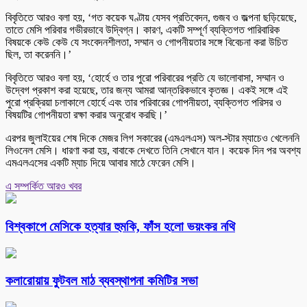
বিবৃতিতে আরও বলা হয়, ‘গত কয়েক ঘণ্টায় যেসব প্রতিবেদন, গুজব ও জল্পনা ছড়িয়েছে,
তাতে মেসি পরিবার গভীরভাবে উদ্বিগ্ন। কারণ, একটি সম্পূর্ণ ব্যক্তিগত পারিবারিক
বিষয়কে কেউ কেউ যে সংবেদনশীলতা, সম্মান ও গোপনীয়তার সঙ্গে বিবেচনা করা উচিত
ছিল, তা করেননি।’
বিবৃতিতে আরও বলা হয়, ‘হোর্হে ও তার পুরো পরিবারের প্রতি যে ভালোবাসা, সম্মান ও
উদ্বেগ প্রকাশ করা হয়েছে, তার জন্য আমরা আন্তরিকভাবে কৃতজ্ঞ। একই সঙ্গে এই
পুরো প্রক্রিয়া চলাকালে হোর্হে এবং তার পরিবারের গোপনীয়তা, ব্যক্তিগত পরিসর ও
বিষয়টির গোপনীয়তা রক্ষা করার অনুরোধ করছি।’
এরপর জুলাইয়ের শেষ দিকে মেজর লিগ সকারের (এমএলএস) অল-স্টার ম্যাচেও খেলেননি
লিওনেল মেসি। ধারণা করা হয়, বাবাকে দেখতে তিনি সেখানে যান। কয়েক দিন পর অবশ্য
এমএলএসের একটি ম্যাচ দিয়ে আবার মাঠে ফেরেন মেসি।
এ সম্পর্কিত আরও খবর
বিশ্বকাপে মেসিকে হত্যার হুমকি, ফাঁস হলো ভয়ংকর নথি
কলারোয়ায় ফুটবল মাঠ ব্যবস্থাপনা কমিটির সভা