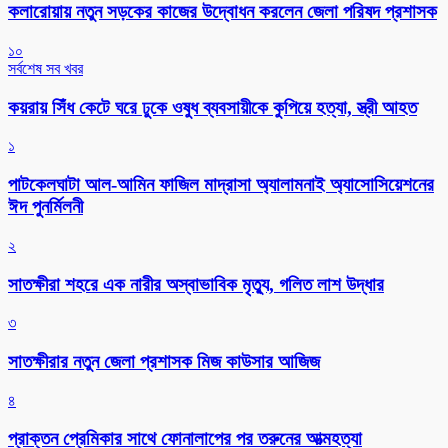
কলারোয়ায় নতুন সড়কের কাজের উদ্বোধন করলেন জেলা পরিষদ প্রশাসক
১০
সর্বশেষ সব খবর
কয়রায় সিঁধ কেটে ঘরে ঢুকে ওষুধ ব্যবসায়ীকে কুপিয়ে হত্যা, স্ত্রী আহত
১
পাটকেলঘাটা আল-আমিন ফাজিল মাদ্রাসা অ্যালামনাই অ্যাসোসিয়েশনের
ঈদ পুনর্মিলনী
২
সাতক্ষীরা শহরে এক নারীর অস্বাভাবিক মৃত্যু, গলিত লাশ উদ্ধার
৩
সাতক্ষীরার নতুন জেলা প্রশাসক মিজ কাউসার আজিজ
৪
প্রাক্তন প্রেমিকার সাথে ফোনালাপের পর তরুনের আত্মহত্যা