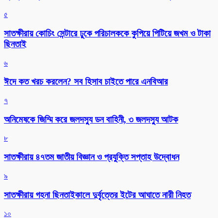
৫
সাতক্ষীরায় কোচিং সেন্টারে ঢুকে পরিচালককে কুপিয়ে পিটিয়ে জখম ও টাকা
ছিনতাই
৬
ঈদে কত খরচ করলেন? সব হিসাব চাইতে পারে এনবিআর
৭
অনিমেষকে জিম্মি করে জলদস্যু ডন বাহিনী, ৩ জলদস্যু আটক
৮
সাতক্ষীরায় ৪৭তম জাতীয় বিজ্ঞান ও প্রযুক্তি সপ্তাহ উদ্বোধন
৯
সাতক্ষীরায় গহনা ছিনতাইকালে দুর্বৃত্তের ইটের আঘাতে নারী নিহত
১০