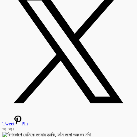
Tweet
Pin
অ-
অ+