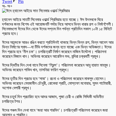
Tweet
Pin
অ-
অ+
চ্যানেল আইয়ে সাতটি সিনেমার ওয়ার্ল্ড প্রিমিয়ার হতে যাচ্ছে। ঈদ উৎসবকে ঘিরে
দর্শকদের জন্য বিশেষ এই আয়োজনটি পর্দায় নিয়ে আসবে ভিন্ন ধারার গল্প ও নির্মাণশৈলী।
সিনেমাগুলো ঈদের দিন থেকে ঈদের সপ্তম দিন পর্যন্ত প্রতিদিন সকাল ১০টা ১৫ মিনিটে
প্রচার হবে।
ঈদের আনন্দকে আরও রঙিন করতে প্রতিদিনই থাকছে ভিন্ন ভিন্ন গল্প, ভিন্ন আবেগ আর
ভিন্ন নির্মাণের স্বাদ—যা টিভি দর্শকদের জন্য হতে যাচ্ছে এক ভিন্ন অভিজ্ঞতা। ঈদের
দিন প্রচার হবে ‘নীল চক’। চলচ্চিত্রটি নির্মাণ করেছেন নাজিম উদ্দৌলা। পরিচালনা
করেছেন মিজান খান। অভিনয় করেছেন আরেফিন শুভ, মন্দিরা চক্রবর্তী প্রমুখ।
ঈদের দ্বিতীয় দিন দেখা যাবে সিনেমা ‘প্রিন্স’। পরিচালনা করেছেন আবু হায়াত মাহমুদ।
অভিনয় করেছেন শাকিব খান, তাসনিয়া ফারিণ প্রমুখ।
ঈদের তৃতীয় দিন প্রচার হবে ‘সাবা’। রচনা ও পরিচালনা করেছেন মাকসুদ হোসেন।
অভিনয় করেছেন মেহজাবীন চৌধুরী, রোকেয়া প্রাচী, মোস্তফা মনোয়ার, সুমন পাটোয়ারী,
অশোক বেপারী প্রমুখ।
ঈদের চতুর্থ দিন প্রচারিত হবে আদর আজাদ, পূজা চেরী ও রোজি সিদ্দিকী অভিনীত
চলচ্চিত্র টগর।
ঈদের পঞ্চম দিন দেখা যাবে ‘জয়া আর শারমিন’। চলচ্চিত্রটি পরিচালনা করেছেন জয়া
আহসান ও শারমিন।