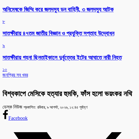
অনিমেষকে জিম্মি করে জলদস্যু ডন বাহিনী, ৩ জলদস্যু আটক
৮
সাতক্ষীরায় ৪৭তম জাতীয় বিজ্ঞান ও প্রযুক্তি সপ্তাহ উদ্বোধন
৯
সাতক্ষীরায় গহনা ছিনতাইকালে দুর্বৃত্তের ইটের আঘাতে নারী নিহত
১০
জনপ্রিয় সব খবর
বিশ্বকাপে মেসিকে হত্যার হুমকি, ফাঁস হলো ভয়ংকর নথি
ডেস্ক নিউজ
প্রকাশিত: রবিবার, ৯ আগস্ট, ২০২৬, ১২:৪৫ পূর্বাহ্ণ
Facebook