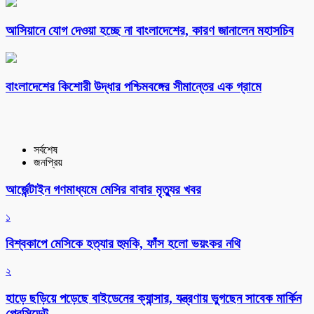
আসিয়ানে যোগ দেওয়া হচ্ছে না বাংলাদেশের, কারণ জানালেন মহাসচিব
বাংলাদেশের কিশোরী উদ্ধার পশ্চিমবঙ্গের সীমান্তের এক গ্রামে
সর্বশেষ
জনপ্রিয়
আর্জেন্টাইন গণমাধ্যমে মেসির বাবার মৃত্যুর খবর
১
বিশ্বকাপে মেসিকে হত্যার হুমকি, ফাঁস হলো ভয়ংকর নথি
২
হাড়ে ছড়িয়ে পড়েছে বাইডেনের ক্যান্সার, যন্ত্রণায় ভুগছেন সাবেক মার্কিন
প্রেসিডেন্ট