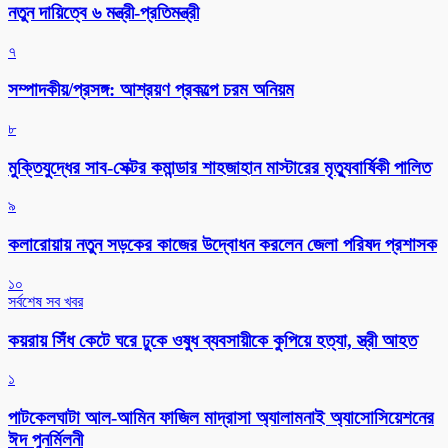
নতুন দায়িত্বে ৬ মন্ত্রী-প্রতিমন্ত্রী
৭
সম্পাদকীয়/প্রসঙ্গ: আশ্রয়ণ প্রকল্পে চরম অনিয়ম
৮
মুক্তিযুদ্ধের সাব-সেক্টর কমান্ডার শাহজাহান মাস্টারের মৃত্যুবার্ষিকী পালিত
৯
কলারোয়ায় নতুন সড়কের কাজের উদ্বোধন করলেন জেলা পরিষদ প্রশাসক
১০
সর্বশেষ সব খবর
কয়রায় সিঁধ কেটে ঘরে ঢুকে ওষুধ ব্যবসায়ীকে কুপিয়ে হত্যা, স্ত্রী আহত
১
পাটকেলঘাটা আল-আমিন ফাজিল মাদ্রাসা অ্যালামনাই অ্যাসোসিয়েশনের
ঈদ পুনর্মিলনী