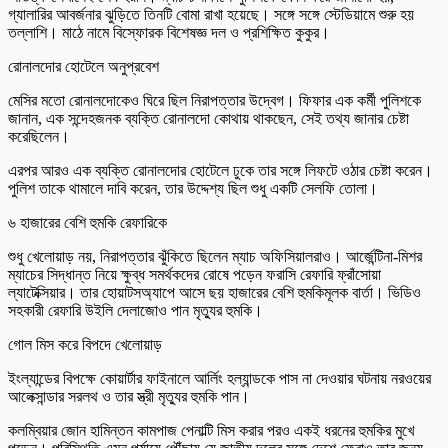
গ্যালারির আবর্জনার ঝুড়িতে তিনটি বোমা রাখা হয়েছে। সঙ্গে সঙ্গে স্টেডিয়ামে শুরু হয়
তল্লাশি। মাঠে নামে বিস্ফোরক বিশেষজ্ঞ দল ও প্রশিক্ষিত কুকুর।
রোনালদোর হোটেলে অনুপ্রবেশ
মেসির মতো রোনালদোকেও ঘিরে ছিল নিরাপত্তার উদ্বেগ। ফিফার এক কর্মী পুলিশকে
জানান, এক সন্দেহজনক ব্যক্তি রোনালদো কোথায় থাকছেন, সেই তথ্য জানার চেষ্টা
করেছিলেন।
এরপর আরও এক ব্যক্তি রোনালদোর হোটেলে ঢুকে তার সঙ্গে লিফটে ওঠার চেষ্টা করেন।
পুলিশ তাকে থামালে দাবি করেন, তার উদ্দেশ্য ছিল শুধু একটি সেলফি তোলা।
৬ হাজারের বেশি হুমকি রেফারিকে
শুধু খেলোয়াড় নয়, নিরাপত্তার ঝুঁকিতে ছিলেন ম্যাচ অফিসিয়ালরাও। আর্জেন্টিনা-মিশর
ম্যাচের সিদ্ধান্ত নিয়ে ক্ষুব্ধ সমর্থকদের রোষে পড়েন ফরাসি রেফারি ফ্রাঁসোয়া
ল্যাটেক্সিয়ার। তার হোয়াটসঅ্যাপে আসে ছয় হাজারের বেশি হুমকিমূলক বার্তা। ভিডিও
সহকারী রেফারি উইলি দেলাজোও পান মৃত্যুর হুমকি।
গোল মিস করে বিপদে খেলোয়াড়
ইংল্যান্ডের বিপক্ষে কোয়ার্টার ফাইনালে আর্লিং হল্যান্ডকে পাস না দেওয়ার ঘটনায় নরওয়ের
আলেক্সান্ডার সরলথ ও তার স্ত্রী মৃত্যুর হুমকি পান।
কলম্বিয়ার জোন হামিন্তন কামপাজ পেনাল্টি মিস করার পরও একই ধরনের হুমকির মুখে