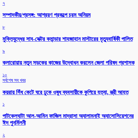
৭
সম্পাদকীয়/প্রসঙ্গ: আশ্রয়ণ প্রকল্পে চরম অনিয়ম
৮
মুক্তিযুদ্ধের সাব-সেক্টর কমান্ডার শাহজাহান মাস্টারের মৃত্যুবার্ষিকী পালিত
৯
কলারোয়ায় নতুন সড়কের কাজের উদ্বোধন করলেন জেলা পরিষদ প্রশাসক
১০
সর্বশেষ সব খবর
কয়রায় সিঁধ কেটে ঘরে ঢুকে ওষুধ ব্যবসায়ীকে কুপিয়ে হত্যা, স্ত্রী আহত
১
পাটকেলঘাটা আল-আমিন ফাজিল মাদ্রাসা অ্যালামনাই অ্যাসোসিয়েশনের
ঈদ পুনর্মিলনী
২