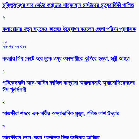
মুক্তিযুদ্ধের সাব-সেক্টর কমান্ডার শাহজাহান মাস্টারের মৃত্যুবার্ষিকী পালিত
৯
কলারোয়ায় নতুন সড়কের কাজের উদ্বোধন করলেন জেলা পরিষদ প্রশাসক
১০
সর্বশেষ সব খবর
কয়রায় সিঁধ কেটে ঘরে ঢুকে ওষুধ ব্যবসায়ীকে কুপিয়ে হত্যা, স্ত্রী আহত
১
পাটকেলঘাটা আল-আমিন ফাজিল মাদ্রাসা অ্যালামনাই অ্যাসোসিয়েশনের
ঈদ পুনর্মিলনী
২
সাতক্ষীরা শহরে এক নারীর অস্বাভাবিক মৃত্যু, গলিত লাশ উদ্ধার
৩
সাতক্ষীরার নতুন জেলা প্রশাসক মিজ কাউসার আজিজ