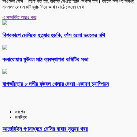
লিওনেল মেসি। ধারণা করা হয়, বাবাকে দেখতে তিনি সেখানে যান। কয়েক দিন পর অবশ্য
এমএলএসের একটি ম্যাচ দিয়ে আবার মাঠে ফেরেন মেসি।
এ সম্পর্কিত আরও খবর
বিশ্বকাপে মেসিকে হত্যার হুমকি, ফাঁস হলো ভয়ংকর নথি
কলারোয়ায় ফুটবল মাঠ ব্যবস্থাপনা কমিটির সভা
বাগআঁচড়ায় ৮ দলীয় ফুটবল খেলায় টেংরা একাদশ চ্যাম্পিয়ন
সর্বশেষ
জনপ্রিয়
আর্জেন্টাইন গণমাধ্যমে মেসির বাবার মৃত্যুর খবর