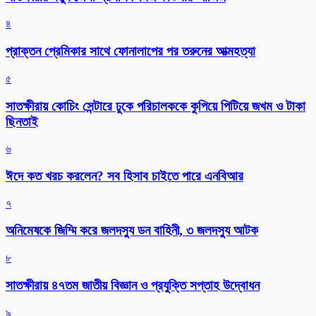
৪
প্রাক্তন প্রেমিকার সাথে ফোনালাপের পর তরুনের আত্মহত্যা
৫
সাতক্ষীরায় কোচিং সেন্টারে ঢুকে পরিচালককে কুপিয়ে পিটিয়ে জখম ও টাকা
ছিনতাই
৬
ঈদে কত খরচ করলেন? সব হিসাব চাইতে পারে এনবিআর
৭
অনিমেষকে জিম্মি করে জলদস্যু ডন বাহিনী, ৩ জলদস্যু আটক
৮
সাতক্ষীরায় ৪৭তম জাতীয় বিজ্ঞান ও প্রযুক্তি সপ্তাহ উদ্বোধন
৯