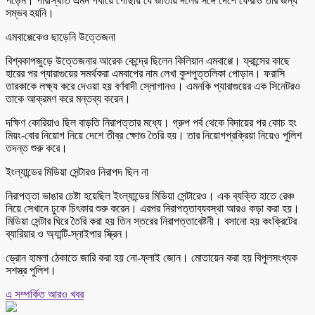
পড়েন। পরিস্থিতি এমন পর্যায়ে পৌঁছায় যে জাতীয় দলের সঙ্গে দেশে ফেরাও তার জন্য
সম্ভব হয়নি।
এমবাপ্পেকেও ছাড়েনি উত্তেজনা
বিশ্বকাপজুড়ে উত্তেজনার আরেক কেন্দ্রে ছিলেন কিলিয়ান এমবাপ্পে। ফ্রান্সের কাছে
হারের পর প্যারাগুয়ের সমর্থকরা এমবাপের নাম লেখা কুশপুত্তলিকা পোড়ান। ফরাসি
তারকাকে লক্ষ্য করে দেওয়া হয় বর্ণবাদী স্লোগানও। এমনকি প্যারাগুয়ের এক সিনেটরও
তাকে আক্রমণ করে মন্তব্য করেন।
দক্ষিণ কোরিয়াও ছিল বাড়তি নিরাপত্তার মধ্যে। গ্রুপ পর্ব থেকে বিদায়ের পর কোচ হং
মিয়ং-বোর নিয়োগ নিয়ে দেশে তীব্র ক্ষোভ তৈরি হয়। তার নিয়োগপ্রক্রিয়া নিয়েও পুলিশ
তদন্ত শুরু করে।
ইংল্যান্ডের মিডিয়া সেন্টারও নিরাপদ ছিল না
নিরাপত্তা ভাঙার চেষ্টা হয়েছিল ইংল্যান্ডের মিডিয়া সেন্টারেও। এক ব্যক্তি হাতে রেঞ্চ
নিয়ে সেখানে ঢুকে চিৎকার শুরু করেন। এরপর নিরাপত্তাব্যবস্থা আরও কড়া করা হয়।
মিডিয়া সেন্টার ঘিরে তৈরি করা হয় তিন স্তরের নিরাপত্তাবেষ্টনী। বসানো হয় কংক্রিটের
ব্যারিয়ার ও অ্যান্টি-স্নাইপার স্ক্রিন।
ড্রোন হামলা ঠেকাতে জারি করা হয় নো-ফ্লাই জোন। মোতায়েন করা হয় বিপুলসংখ্যক
সশস্ত্র পুলিশ।
এ সম্পর্কিত আরও খবর