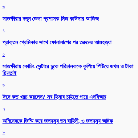
৩
সাতক্ষীরার নতুন জেলা প্রশাসক মিজ কাউসার আজিজ
৪
প্রাক্তন প্রেমিকার সাথে ফোনালাপের পর তরুনের আত্মহত্যা
৫
সাতক্ষীরায় কোচিং সেন্টারে ঢুকে পরিচালককে কুপিয়ে পিটিয়ে জখম ও টাকা
ছিনতাই
৬
ঈদে কত খরচ করলেন? সব হিসাব চাইতে পারে এনবিআর
৭
অনিমেষকে জিম্মি করে জলদস্যু ডন বাহিনী, ৩ জলদস্যু আটক
৮