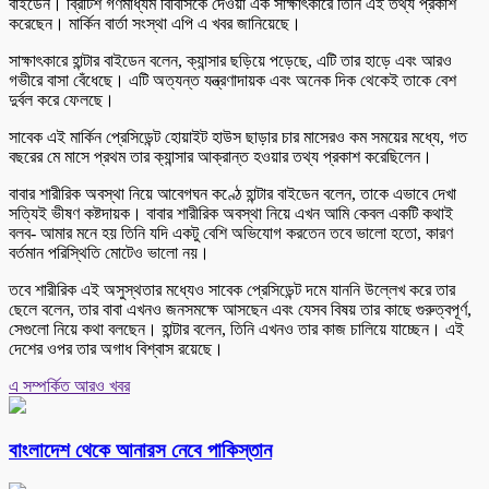
বাইডেন। ব্রিটিশ গণমাধ্যম বিবিসিকে দেওয়া এক সাক্ষাৎকারে তিনি এই তথ্য প্রকাশ
করেছেন। মার্কিন বার্তা সংস্থা এপি এ খবর জানিয়েছে।
সাক্ষাৎকারে হান্টার বাইডেন বলেন, ক্যান্সার ছড়িয়ে পড়েছে, এটি তার হাড়ে এবং আরও
গভীরে বাসা বেঁধেছে। এটি অত্যন্ত যন্ত্রণাদায়ক এবং অনেক দিক থেকেই তাকে বেশ
দুর্বল করে ফেলছে।
সাবেক এই মার্কিন প্রেসিডেন্ট হোয়াইট হাউস ছাড়ার চার মাসেরও কম সময়ের মধ্যে, গত
বছরের মে মাসে প্রথম তার ক্যান্সার আক্রান্ত হওয়ার তথ্য প্রকাশ করেছিলেন।
বাবার শারীরিক অবস্থা নিয়ে আবেগঘন কণ্ঠে হান্টার বাইডেন বলেন, তাকে এভাবে দেখা
সত্যিই ভীষণ কষ্টদায়ক। বাবার শারীরিক অবস্থা নিয়ে এখন আমি কেবল একটি কথাই
বলব- আমার মনে হয় তিনি যদি একটু বেশি অভিযোগ করতেন তবে ভালো হতো, কারণ
বর্তমান পরিস্থিতি মোটেও ভালো নয়।
তবে শারীরিক এই অসুস্থতার মধ্যেও সাবেক প্রেসিডেন্ট দমে যাননি উল্লেখ করে তার
ছেলে বলেন, তার বাবা এখনও জনসমক্ষে আসছেন এবং যেসব বিষয় তার কাছে গুরুত্বপূর্ণ,
সেগুলো নিয়ে কথা বলছেন। হান্টার বলেন, তিনি এখনও তার কাজ চালিয়ে যাচ্ছেন। এই
দেশের ওপর তার অগাধ বিশ্বাস রয়েছে।
এ সম্পর্কিত আরও খবর
বাংলাদেশ থেকে আনারস নেবে পাকিস্তান