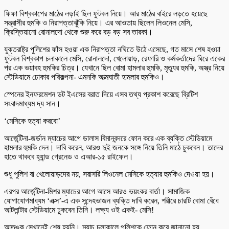
ফিফা বিশ্বকাপের মাঠের লড়াই ছিল ফুটবল নিয়ে। আর মাঠের বাইরে লড়তে হয়েছে
সন্ত্রাসীর হুমকি ও নিরাপত্তাঝুঁকি নিয়ে। এর আওতায় ছিলেন লিওনেল মেসি,
ক্রিস্তিয়ানো রোনালদো থেকে শুরু করে বড় বড় সব তারকা।
যুক্তরাষ্ট্র পুলিশের ফাঁস হওয়া এক নিরাপত্তা নথিতে উঠে এসেছে, গত মাসে শেষ হওয়া
ফুটবল বিশ্বকাপ চলাকালে মেসি, রোনালদো, খেলোয়াড়, রেফারি ও কর্মকর্তাদের ঘিরে একের
পর এক ভয়াবহ হুমকির চিত্র। যেখানে ছিল বোমা হামলার হুমকি, মৃত্যুর হুমকি, অস্ত্র নিয়ে
স্টেডিয়ামে ঢোকার পরিকল্পনা- এমনকি আত্মঘাতী হামলার হুমকিও।
স্পেনের ইনফরমেশন ডট ইএসের বরাত দিয়ে এসব তথ্য প্রকাশ করেছে ব্রিটিশ
সংবাদমাধ্যম দ্য সান।
‘মেসিকে হত্যা করবো’
আর্জেন্টিনা-জর্ডান ম্যাচের আগে ডালাস বিমানবন্দরে ফোন করে এক ব্যক্তি স্টেডিয়ামে
হামলার হুমকি দেন। দাবি করেন, আরও দুই জনকে সঙ্গে নিয়ে তিনি মাঠে ঢুকবেন। তাদের
হাতে থাকবে হ্যান্ড গ্রেনেড ও এআর-১৫ রাইফেল।
শুধু পুলিশ বা খেলোয়াড়দের নয়, সরাসরি লিওনেল মেসিকে হত্যার হুমকিও দেওয়া হয়।
এরপর আর্জেন্টিনা-মিশর ম্যাচের আগে আসে আরও ভয়ংকর বার্তা। সামাজিক
যোগাযোগমাধ্যম ‘এক্স’-এ এক সন্দেহভাজন ব্যক্তি দাবি করেন, শরীরে চারটি বোমা বেঁধে
আটলান্টার স্টেডিয়ামে ঢুকবেন তিনি। লক্ষ্য ওই একই- মেসি!
আতঙ্ক সেখানেই শেষ হয়নি। ম্যাচ চলাকালে পুলিশকে ফোন করে জানানো হয়,