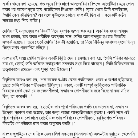
মার্কার খবরে বলা হয়েছে, গত জুনে বিশ্বকাপে আলজেরিয়ার বিপক্ষে আর্জেন্টিনার হয়ে গোল
করার পর আবেগাপ্লুত হয়ে পড়েছিলেন লিওনেল মেসি। ম্যাচ শেষে তিনি বলেছিলেন,
‘আমি কেন কাঁদছিলাম? এর সঙ্গে ফুটবলের কোনো সম্পর্কই ছিল না। কয়েকটি কঠিন
সময়ের মধ্য দিয়ে যাচ্ছি।’
মেসির এই মন্তব্যের পর বিষয়টি নিয়ে ব্যাপক জল্পনা শুরু হয়। একাধিক সংবাদমাধ্যম
তখন জানায়, তার বাবার শারীরিক অবস্থার সঙ্গে মেসির আবেগাপ্লুত হওয়ার বিষয়টির
সম্পর্ক রয়েছে। তবে হোর্হে মেসির ঠিক কী হয়েছিল, তা নিয়ে বিভিন্ন সংবাদমাধ্যমে ভিন্ন
ভিন্ন তথ্য প্রকাশিত হচ্ছিল।
এরপর ওই সময় মেসির পরিবার একটি বিবৃতি দেয়। সেখানে বলা হয়, ‘মেসি পরিবার জানাতে
চায় যে, হোর্হে মেসি বর্তমানে স্বাস্থ্যগত সমস্যার মধ্য দিয়ে যাচ্ছেন। তিনি চিকিৎসকদের
তত্ত্বাবধানে রয়েছেন এবং সুস্থ হয়ে উঠছেন।’
বিবৃতিতে আরও বলা হয়, ‘গত কয়েক ঘণ্টায় যেসব প্রতিবেদন, গুজব ও জল্পনা ছড়িয়েছে,
তাতে মেসি পরিবার গভীরভাবে উদ্বিগ্ন। কারণ, একটি সম্পূর্ণ ব্যক্তিগত পারিবারিক
বিষয়কে কেউ কেউ যে সংবেদনশীলতা, সম্মান ও গোপনীয়তার সঙ্গে বিবেচনা করা উচিত
ছিল, তা করেননি।’
বিবৃতিতে আরও বলা হয়, ‘হোর্হে ও তার পুরো পরিবারের প্রতি যে ভালোবাসা, সম্মান ও
উদ্বেগ প্রকাশ করা হয়েছে, তার জন্য আমরা আন্তরিকভাবে কৃতজ্ঞ। একই সঙ্গে এই
পুরো প্রক্রিয়া চলাকালে হোর্হে এবং তার পরিবারের গোপনীয়তা, ব্যক্তিগত পরিসর ও
বিষয়টির গোপনীয়তা রক্ষা করার অনুরোধ করছি।’
এরপর জুলাইয়ের শেষ দিকে মেজর লিগ সকারের (এমএলএস) অল-স্টার ম্যাচেও খেলেননি