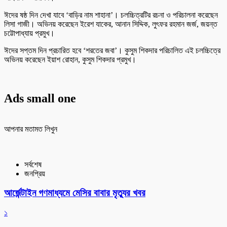
ঈদের ষষ্ঠ দিন দেখা যাবে ‘বাড়ির নাম শাহানা’। চলচ্চিত্রটির রচনা ও পরিচালনা করেছেন
লিসা গাজী। অভিনয় করেছেন ইরেশ যাকের, আনান সিদ্দিক, লুৎফর রহমান জর্জ, জয়ন্ত
চট্টোপাধ্যায় প্রমুখ।
ঈদের সপ্তম দিন প্রচারিত হবে ‘শরতের জবা’। কুসুম শিকদার পরিচালিত এই চলচ্চিত্রে
অভিনয় করেছেন ইয়াশ রোহান, কুসুম শিকদার প্রমুখ।
Ads small one
আপনার মতামত লিখুন
সর্বশেষ
জনপ্রিয়
আর্জেন্টাইন গণমাধ্যমে মেসির বাবার মৃত্যুর খবর
১