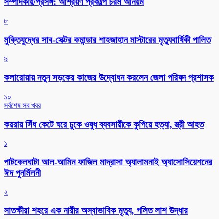
সম্পাদকীয়/প্রসঙ্গ: আশ্রয়ণ প্রকল্পে চরম অনিয়ম
৮
মুক্তিযুদ্ধের সাব-সেক্টর কমান্ডার শাহজাহান মাস্টারের মৃত্যুবার্ষিকী পালিত
৯
কলারোয়ায় নতুন সড়কের কাজের উদ্বোধন করলেন জেলা পরিষদ প্রশাসক
১০
সর্বশেষ সব খবর
কয়রায় সিঁধ কেটে ঘরে ঢুকে ওষুধ ব্যবসায়ীকে কুপিয়ে হত্যা, স্ত্রী আহত
১
পাটকেলঘাটা আল-আমিন ফাজিল মাদ্রাসা অ্যালামনাই অ্যাসোসিয়েশনের
ঈদ পুনর্মিলনী
২
সাতক্ষীরা শহরে এক নারীর অস্বাভাবিক মৃত্যু, গলিত লাশ উদ্ধার