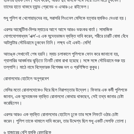
তাদের হাতে থাকবে হ্যান্ড গ্রেনেড ও এআর-১৫ রাইফেল।
শুধু পুলিশ বা খেলোয়াড়দের নয়, সরাসরি লিওনেল মেসিকে হত্যার হুমকিও দেওয়া হয়।
এরপর আর্জেন্টিনা-মিশর ম্যাচের আগে আসে আরও ভয়ংকর বার্তা। সামাজিক
যোগাযোগমাধ্যম ‘এক্স’-এ এক সন্দেহভাজন ব্যক্তি দাবি করেন, শরীরে চারটি বোমা বেঁধে
আটলান্টার স্টেডিয়ামে ঢুকবেন তিনি। লক্ষ্য ওই একই- মেসি!
আতঙ্ক সেখানেই শেষ হয়নি। ম্যাচ চলাকালে পুলিশকে ফোন করে জানানো হয়,
গ্যালারির আবর্জনার ঝুড়িতে তিনটি বোমা রাখা হয়েছে। সঙ্গে সঙ্গে স্টেডিয়ামে শুরু হয়
তল্লাশি। মাঠে নামে বিস্ফোরক বিশেষজ্ঞ দল ও প্রশিক্ষিত কুকুর।
রোনালদোর হোটেলে অনুপ্রবেশ
মেসির মতো রোনালদোকেও ঘিরে ছিল নিরাপত্তার উদ্বেগ। ফিফার এক কর্মী পুলিশকে
জানান, এক সন্দেহজনক ব্যক্তি রোনালদো কোথায় থাকছেন, সেই তথ্য জানার চেষ্টা
করেছিলেন।
এরপর আরও এক ব্যক্তি রোনালদোর হোটেলে ঢুকে তার সঙ্গে লিফটে ওঠার চেষ্টা
করেন। পুলিশ তাকে থামালে দাবি করেন, তার উদ্দেশ্য ছিল শুধু একটি সেলফি তোলা।
৬ হাজারের বেশি হুমকি রেফারিকে