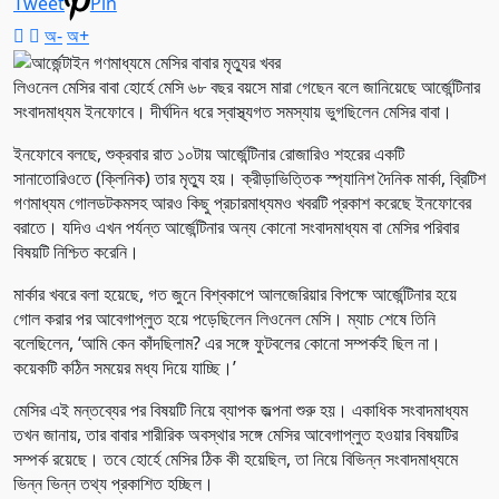
Tweet
Pin
অ-
অ+
লিওনেল মেসির বাবা হোর্হে মেসি ৬৮ বছর বয়সে মারা গেছেন বলে জানিয়েছে আর্জেন্টিনার
সংবাদমাধ্যম ইনফোবে। দীর্ঘদিন ধরে স্বাস্থ্যগত সমস্যায় ভুগছিলেন মেসির বাবা।
ইনফোবে বলছে, শুক্রবার রাত ১০টায় আর্জেন্টিনার রোজারিও শহরের একটি
সানাতোরিওতে (ক্লিনিক) তার মৃত্যু হয়। ক্রীড়াভিত্তিক স্প্যানিশ দৈনিক মার্কা, ব্রিটিশ
গণমাধ্যম গোলডটকমসহ আরও কিছু প্রচারমাধ্যমও খবরটি প্রকাশ করেছে ইনফোবের
বরাতে। যদিও এখন পর্যন্ত আর্জেন্টিনার অন্য কোনো সংবাদমাধ্যম বা মেসির পরিবার
বিষয়টি নিশ্চিত করেনি।
মার্কার খবরে বলা হয়েছে, গত জুনে বিশ্বকাপে আলজেরিয়ার বিপক্ষে আর্জেন্টিনার হয়ে
গোল করার পর আবেগাপ্লুত হয়ে পড়েছিলেন লিওনেল মেসি। ম্যাচ শেষে তিনি
বলেছিলেন, ‘আমি কেন কাঁদছিলাম? এর সঙ্গে ফুটবলের কোনো সম্পর্কই ছিল না।
কয়েকটি কঠিন সময়ের মধ্য দিয়ে যাচ্ছি।’
মেসির এই মন্তব্যের পর বিষয়টি নিয়ে ব্যাপক জল্পনা শুরু হয়। একাধিক সংবাদমাধ্যম
তখন জানায়, তার বাবার শারীরিক অবস্থার সঙ্গে মেসির আবেগাপ্লুত হওয়ার বিষয়টির
সম্পর্ক রয়েছে। তবে হোর্হে মেসির ঠিক কী হয়েছিল, তা নিয়ে বিভিন্ন সংবাদমাধ্যমে
ভিন্ন ভিন্ন তথ্য প্রকাশিত হচ্ছিল।