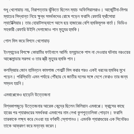
শুধু খেলোয়াড় নয়, নিরাপত্তার ঝুঁকিতে ছিলেন ম্যাচ অফিসিয়ালরাও। আর্জেন্টিনা-মিশর
ম্যাচের সিদ্ধান্ত নিয়ে ক্ষুব্ধ সমর্থকদের রোষে পড়েন ফরাসি রেফারি ফ্রাঁসোয়া
ল্যাটেক্সিয়ার। তার হোয়াটসঅ্যাপে আসে ছয় হাজারের বেশি হুমকিমূলক বার্তা। ভিডিও
সহকারী রেফারি উইলি দেলাজোও পান মৃত্যুর হুমকি।
গোল মিস করে বিপদে খেলোয়াড়
ইংল্যান্ডের বিপক্ষে কোয়ার্টার ফাইনালে আর্লিং হল্যান্ডকে পাস না দেওয়ার ঘটনায় নরওয়ের
আলেক্সান্ডার সরলথ ও তার স্ত্রী মৃত্যুর হুমকি পান।
কলম্বিয়ার জোন হামিন্তন কামপাজ পেনাল্টি মিস করার পরও একই ধরনের হুমকির মুখে
পড়েন। পরিস্থিতি এমন পর্যায়ে পৌঁছায় যে জাতীয় দলের সঙ্গে দেশে ফেরাও তার জন্য
সম্ভব হয়নি।
এমবাপ্পেকেও ছাড়েনি উত্তেজনা
বিশ্বকাপজুড়ে উত্তেজনার আরেক কেন্দ্রে ছিলেন কিলিয়ান এমবাপ্পে। ফ্রান্সের কাছে
হারের পর প্যারাগুয়ের সমর্থকরা এমবাপের নাম লেখা কুশপুত্তলিকা পোড়ান। ফরাসি
তারকাকে লক্ষ্য করে দেওয়া হয় বর্ণবাদী স্লোগানও। এমনকি প্যারাগুয়ের এক সিনেটরও
তাকে আক্রমণ করে মন্তব্য করেন।