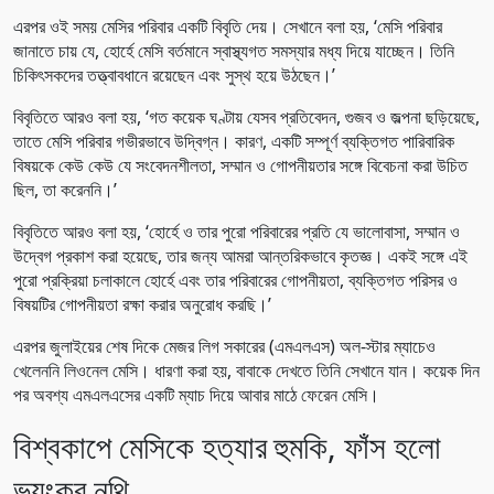
এরপর ওই সময় মেসির পরিবার একটি বিবৃতি দেয়। সেখানে বলা হয়, ‘মেসি পরিবার
জানাতে চায় যে, হোর্হে মেসি বর্তমানে স্বাস্থ্যগত সমস্যার মধ্য দিয়ে যাচ্ছেন। তিনি
চিকিৎসকদের তত্ত্বাবধানে রয়েছেন এবং সুস্থ হয়ে উঠছেন।’
বিবৃতিতে আরও বলা হয়, ‘গত কয়েক ঘণ্টায় যেসব প্রতিবেদন, গুজব ও জল্পনা ছড়িয়েছে,
তাতে মেসি পরিবার গভীরভাবে উদ্বিগ্ন। কারণ, একটি সম্পূর্ণ ব্যক্তিগত পারিবারিক
বিষয়কে কেউ কেউ যে সংবেদনশীলতা, সম্মান ও গোপনীয়তার সঙ্গে বিবেচনা করা উচিত
ছিল, তা করেননি।’
বিবৃতিতে আরও বলা হয়, ‘হোর্হে ও তার পুরো পরিবারের প্রতি যে ভালোবাসা, সম্মান ও
উদ্বেগ প্রকাশ করা হয়েছে, তার জন্য আমরা আন্তরিকভাবে কৃতজ্ঞ। একই সঙ্গে এই
পুরো প্রক্রিয়া চলাকালে হোর্হে এবং তার পরিবারের গোপনীয়তা, ব্যক্তিগত পরিসর ও
বিষয়টির গোপনীয়তা রক্ষা করার অনুরোধ করছি।’
এরপর জুলাইয়ের শেষ দিকে মেজর লিগ সকারের (এমএলএস) অল-স্টার ম্যাচেও
খেলেননি লিওনেল মেসি। ধারণা করা হয়, বাবাকে দেখতে তিনি সেখানে যান। কয়েক দিন
পর অবশ্য এমএলএসের একটি ম্যাচ দিয়ে আবার মাঠে ফেরেন মেসি।
বিশ্বকাপে মেসিকে হত্যার হুমকি, ফাঁস হলো
ভয়ংকর নথি