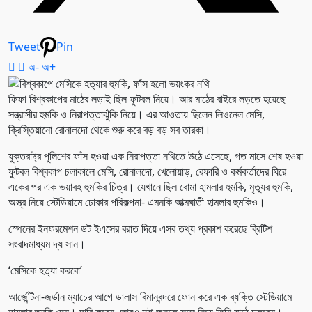
Tweet
Pin
অ-
অ+
ফিফা বিশ্বকাপের মাঠের লড়াই ছিল ফুটবল নিয়ে। আর মাঠের বাইরে লড়তে হয়েছে
সন্ত্রাসীর হুমকি ও নিরাপত্তাঝুঁকি নিয়ে। এর আওতায় ছিলেন লিওনেল মেসি,
ক্রিস্তিয়ানো রোনালদো থেকে শুরু করে বড় বড় সব তারকা।
যুক্তরাষ্ট্র পুলিশের ফাঁস হওয়া এক নিরাপত্তা নথিতে উঠে এসেছে, গত মাসে শেষ হওয়া
ফুটবল বিশ্বকাপ চলাকালে মেসি, রোনালদো, খেলোয়াড়, রেফারি ও কর্মকর্তাদের ঘিরে
একের পর এক ভয়াবহ হুমকির চিত্র। যেখানে ছিল বোমা হামলার হুমকি, মৃত্যুর হুমকি,
অস্ত্র নিয়ে স্টেডিয়ামে ঢোকার পরিকল্পনা- এমনকি আত্মঘাতী হামলার হুমকিও।
স্পেনের ইনফরমেশন ডট ইএসের বরাত দিয়ে এসব তথ্য প্রকাশ করেছে ব্রিটিশ
সংবাদমাধ্যম দ্য সান।
‘মেসিকে হত্যা করবো’
আর্জেন্টিনা-জর্ডান ম্যাচের আগে ডালাস বিমানবন্দরে ফোন করে এক ব্যক্তি স্টেডিয়ামে
হামলার হুমকি দেন। দাবি করেন, আরও দুই জনকে সঙ্গে নিয়ে তিনি মাঠে ঢুকবেন।