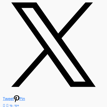
Tweet
Pin
অ-
অ+