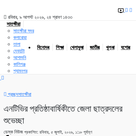
রবিবার, ৯ আগস্ট ২০২৬, ২৪ শ্রাবণ ১৪৩৩
সাতক্ষীরা
সাতক্ষীরা সদর
কলারোয়া
তালা
বিনোদন
শিক্ষা
খেলাধুলা
জাতীয়
খুলনা
যশোর
দেবহাটা
আশাশুনি
কালিগঞ্জ
শ্যামনগর
প্রচ্ছদ
সাতক্ষীরা
এনটিভির প্রতিষ্ঠাবার্ষিকীতে জেলা ছাত্রদলের
শুভেচ্ছা
ডেস্ক নিউজ
প্রকাশিত: রবিবার, ৫ জুলাই, ২০২৬, ১:১৮ পূর্বাহ্ণ