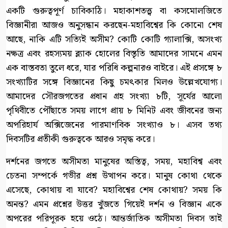
একটি গুরুত্বপূর্ণ চাবিকাঠি। মহাকাশতত্ত্ব বা কসমোলজিতে
বিজ্ঞানীরা আজও অনুসন্ধান করছেন-মহাবিশ্বের কি কোনো শেষ
আছে, নাকি এটি সত্যিই অসীম? কোটি কোটি গ্যালাক্সি, অসংখ্য
নক্ষত্র এবং রহস্যময় ব্ল্যাক হোলের বিস্তৃতি আমাদের সামনে এমন
এক বাস্তবতা তুলে ধরে, যার পরিধি কল্পনারও বাইরে। এই প্রসঙ্গে ৮
সংখ্যাটির সঙ্গে বিজ্ঞানের কিছু চমৎকার মিলও উল্লেখযোগ্য।
আমাদের সৌরজগতের প্রধান গ্রহ সংখ্যা ৮টি, সূর্যের আলো
পৃথিবীতে পৌঁছাতে সময় লাগে প্রায় ৮ মিনিট এবং জীবনের জন্য
অপরিহার্য অক্সিজেনের পারমাণবিক সংখ্যাও ৮। এসব তথ্য
দিবসটির প্রতীকী গুরুত্বকে আরও সমৃদ্ধ করে।
দর্শনের জগতে অসীমতা মানুষের অস্তিত্ব, সময়, মহাবিশ্ব এবং
চেতনা সম্পর্কে গভীর প্রশ্ন উত্থাপন করে। মানুষ কোথা থেকে
এসেছে, কোথায় বা যাবে? মহাবিশ্বের শেষ কোথায়? সময় কি
অনন্ত? এমন প্রশ্নের উত্তর খুঁজতে গিয়েই দর্শন ও বিজ্ঞান একে
অপরের পরিপূরক হয়ে ওঠে। আন্তর্জাতিক অসীমতা দিবস তাই