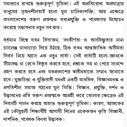
সমাধানে রাখছে গুরুত্বপূর্ণ ভূমিকা। এই অপ্রতিরোধ্য অগ্রযাত্রায়
মানুষের সৃজনশীলতাই হলো মূল চালিকাশক্তি; আর এক্ষেত্রে
বাংলাদেশের তরুণ প্রজন্মও তথ্যপ্রযুক্তি ও গবেষণায় উন্মোচন
করেছে সম্ভাবনার নতুন সব দ্বার।
বর্তমান বিশ্বে যখন বিভাজন, সংকীর্ণতা ও অসহিষ্ণুতার নানা
চ্যালেঞ্জ মাথাচাড়া দিয়ে উঠছে, ঠিক তখন আন্তর্জাতিক অসীমতা
দিবস নিয়ে আসে এক নতুন বার্তা। সেই বার্তাটি হলো-জ্ঞানকে
সীমাবদ্ধ না রেখে বিস্তৃত করতে হবে, প্রশ্নকে ভয় না পেয়ে সানন্দে
গ্রহণ করতে হবে এবং মতপ্রকাশের স্বাধীনতাকে সম্মান জানাতে
হবে। মুক্তচিন্তা ও যুক্তিবাদী মননই একটি মানবিক, বিজ্ঞানমনস্ক ও
প্রগতিশীল সমাজ গঠনের মূল ভিত্তি। বিজ্ঞান, প্রযুক্তি, দর্শন ও
উদ্ভাবনের প্রতি তরুণ প্রজন্মকে আগ্রহী করে তোলার ক্ষেত্রেও এই
দিবসটি পালন করছে অত্যন্ত গুরুত্বপূর্ণ ভূমিকা। কারণ, আজকের
এই কৌতূহলী শিক্ষার্থীই আগামী দিনের একেকজন কৃতি বিজ্ঞানী,
দার্শনিক, গবেষক কিংবা উদ্ভাবক।