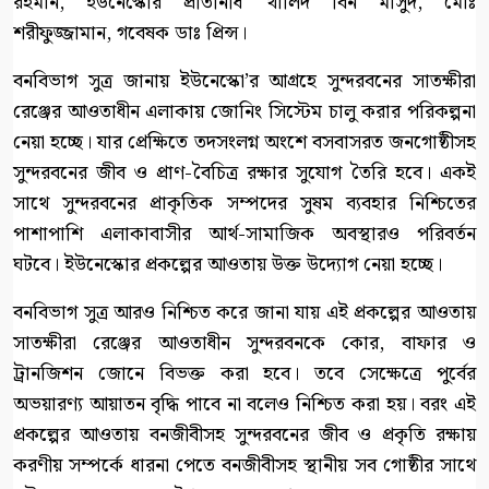
রহমান, ইউনেস্কোর প্রতিনিধি খালিদ বিন মাসুদ, মোঃ
শরীফুজ্জামান, গবেষক ডাঃ প্রিন্স।
বনবিভাগ সুত্র জানায় ইউনেস্কো’র আগ্রহে সুন্দরবনের সাতক্ষীরা
রেঞ্জের আওতাধীন এলাকায় জোনিং সিস্টেম চালু করার পরিকল্পনা
নেয়া হচ্ছে। যার প্রেক্ষিতে তদসংলগ্ন অংশে বসবাসরত জনগোষ্ঠীসহ
সুন্দরবনের জীব ও প্রাণ-বৈচিত্র রক্ষার সুযোগ তৈরি হবে। একই
সাথে সুন্দরবনের প্রাকৃতিক সম্পদের সুষম ব্যবহার নিশ্চিতের
পাশাপাশি এলাকাবাসীর আর্থ-সামাজিক অবস্থারও পরিবর্তন
ঘটবে। ইউনেস্কোর প্রকল্পের আওতায় উক্ত উদ্যোগ নেয়া হচ্ছে।
বনবিভাগ সুত্র আরও নিশ্চিত করে জানা যায় এই প্রকল্পের আওতায়
সাতক্ষীরা রেঞ্জের আওতাধীন সুন্দরবনকে কোর, বাফার ও
ট্রানজিশন জোনে বিভক্ত করা হবে। তবে সেক্ষেত্রে পুর্বের
অভয়ারণ্য আয়াতন বৃদ্ধি পাবে না বলেও নিশ্চিত করা হয়। বরং এই
প্রকল্পের আওতায় বনজীবীসহ সুন্দরবনের জীব ও প্রকৃতি রক্ষায়
করণীয় সম্পর্কে ধারনা পেতে বনজীবীসহ স্থানীয় সব গোষ্ঠীর সাথে