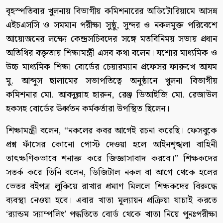
বৃহস্পতিবার খুলনায় বিভাগীয় কমিশনারের অডিটোরিয়ামে আসন্ন
এইচএসসি ও সমমান পরীক্ষা সুষ্ঠু, সুন্দর ও নকলমুক্ত পরিবেশে
আয়োজনের লক্ষ্যে কেন্দ্রসচিবদের সঙ্গে মতবিনিময় সভায় প্রধান
অতিথির বক্তৃতায় শিক্ষামন্ত্রী এসব কথা বলেন। যশোর মাধ্যমিক ও
উচ্চ মাধ্যমিক শিক্ষা বোর্ডের চেয়ারম্যান প্রফেসর ফারুখে আযম
মু. আব্দুস ছালামের সভাপতিত্বে অনুষ্ঠানে খুলনা বিভাগীয়
কমিশনার মো. আবদুল্লাহ হারুন, রেঞ্জ ডিআইজি মো. রেজাউল
হকসহ বোর্ডের ঊর্ধ্বতন কর্মকর্তারা উপস্থিত ছিলেন।
শিক্ষামন্ত্রী বলেন, “নকলের কবর আগেই রচনা করেছি। ফেসবুকে
প্রশ্ন ফাঁসের কোনো পোস্ট দেওয়া হলে আইনশৃঙ্খলা বাহিনী
তাৎক্ষণিকভাবে শনাক্ত করে জিজ্ঞাসাবাদ করবে।” শিক্ষকদের
সতর্ক করে তিনি বলেন, ডিজিটাল নকল বা আগে থেকে হলের
ভেতর বইপত্র লুকিয়ে রাখার প্রমাণ মিললে শিক্ষকদের বিরুদ্ধে
ব্যবস্থা নেওয়া হবে। এবার খাতা মূল্যায়ন প্রক্রিয়া যাচাই করতে
‘র‌্যান্ডম স্যাম্পলিং’ পদ্ধতিতে বোর্ড থেকে খাতা নিয়ে পুনঃপরীক্ষা