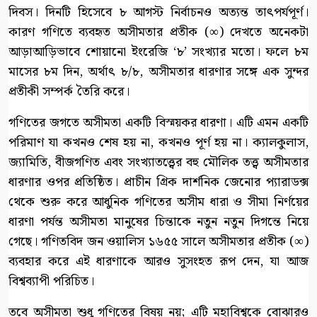
দিবস। দিনটি হিসেবে ৮ আগস্ট নির্বাচনও অত্যন্ত তাৎপর্যপূর্ণ।
কারণ গণিতে ব্যবহৃত অসীমতার প্রতীক (∞) দেখতে অনেকটা
আড়াআড়িভাবে শোয়ানো ইংরেজি ‘৮’ সংখ্যার মতো। ফলে ৮ম
মাসের ৮ম দিন, অর্থাৎ ৮/৮, অসীমতার ধারণার সঙ্গে এক সুন্দর
প্রতীকী সম্পর্ক তৈরি করে।
গণিতের জগতে অসীমতা একটি বিস্ময়কর ধারণা। এটি এমন একটি
পরিমাণ যা কখনও শেষ হয় না, কখনও পূর্ণ হয় না। ক্যালকুলাস,
জ্যামিতি, বীজগণিত এবং সংখ্যাতত্ত্বের বহু মৌলিক তত্ত্ব অসীমতার
ধারণার ওপর প্রতিষ্ঠিত। প্রাচীন গ্রিক দার্শনিক জেনোর প্যারাডক্স
থেকে শুরু করে আধুনিক গণিতের অসীম ধারা ও সীমা নির্ণয়ের
ধারণা পর্যন্ত অসীমতা মানুষের চিন্তাকে নতুন নতুন দিগন্তে নিয়ে
গেছে। গণিতবিদ জন ওয়ালিস ১৬৫৫ সালে অসীমতার প্রতীক (∞)
ব্যবহার করে এই ধারণাকে আরও সুসংহত রূপ দেন, যা আজ
বিশ্বব্যাপী পরিচিত।
তবে অসীমতা শুধু গণিতের বিষয় নয়; এটি মহাবিশ্বকে বোঝারও