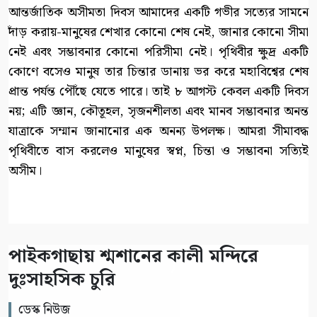
আন্তর্জাতিক অসীমতা দিবস আমাদের একটি গভীর সত্যের সামনে
দাঁড় করায়-মানুষের শেখার কোনো শেষ নেই, জানার কোনো সীমা
নেই এবং সম্ভাবনার কোনো পরিসীমা নেই। পৃথিবীর ক্ষুদ্র একটি
কোণে বসেও মানুষ তার চিন্তার ডানায় ভর করে মহাবিশ্বের শেষ
প্রান্ত পর্যন্ত পৌঁছে যেতে পারে। তাই ৮ আগস্ট কেবল একটি দিবস
নয়; এটি জ্ঞান, কৌতূহল, সৃজনশীলতা এবং মানব সম্ভাবনার অনন্ত
যাত্রাকে সম্মান জানানোর এক অনন্য উপলক্ষ। আমরা সীমাবদ্ধ
পৃথিবীতে বাস করলেও মানুষের স্বপ্ন, চিন্তা ও সম্ভাবনা সত্যিই
অসীম।
পাইকগাছায় শ্মশানের কালী মন্দিরে
দুঃসাহসিক চুরি
ডেস্ক নিউজ