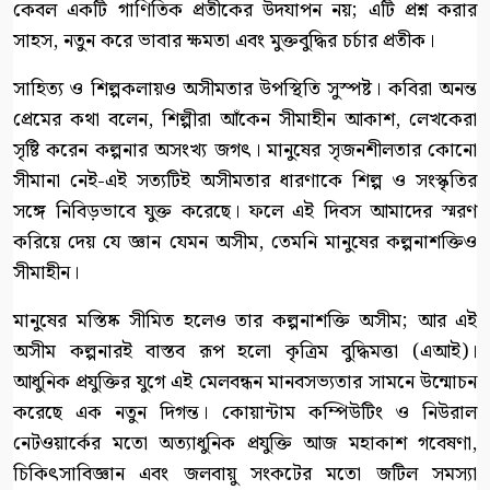
কেবল একটি গাণিতিক প্রতীকের উদযাপন নয়; এটি প্রশ্ন করার
সাহস, নতুন করে ভাবার ক্ষমতা এবং মুক্তবুদ্ধির চর্চার প্রতীক।
সাহিত্য ও শিল্পকলায়ও অসীমতার উপস্থিতি সুস্পষ্ট। কবিরা অনন্ত
প্রেমের কথা বলেন, শিল্পীরা আঁকেন সীমাহীন আকাশ, লেখকেরা
সৃষ্টি করেন কল্পনার অসংখ্য জগৎ। মানুষের সৃজনশীলতার কোনো
সীমানা নেই-এই সত্যটিই অসীমতার ধারণাকে শিল্প ও সংস্কৃতির
সঙ্গে নিবিড়ভাবে যুক্ত করেছে। ফলে এই দিবস আমাদের স্মরণ
করিয়ে দেয় যে জ্ঞান যেমন অসীম, তেমনি মানুষের কল্পনাশক্তিও
সীমাহীন।
মানুষের মস্তিষ্ক সীমিত হলেও তার কল্পনাশক্তি অসীম; আর এই
অসীম কল্পনারই বাস্তব রূপ হলো কৃত্রিম বুদ্ধিমত্তা (এআই)।
আধুনিক প্রযুক্তির যুগে এই মেলবন্ধন মানবসভ্যতার সামনে উন্মোচন
করেছে এক নতুন দিগন্ত। কোয়ান্টাম কম্পিউটিং ও নিউরাল
নেটওয়ার্কের মতো অত্যাধুনিক প্রযুক্তি আজ মহাকাশ গবেষণা,
চিকিৎসাবিজ্ঞান এবং জলবায়ু সংকটের মতো জটিল সমস্যা