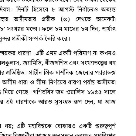
িবস। দিনটি হিসেবে ৮ আগস্ট নির্বাচনও অত্যন্ত
ব্যবহৃত অসীমতার প্রতীক (∞) দেখতে অনেকটা
’ সংখ্যার মতো। ফলে ৮ম মাসের ৮ম দিন, অর্থাৎ
্দর প্রতীকী সম্পর্ক তৈরি করে।
্ময়কর ধারণা। এটি এমন একটি পরিমাণ যা কখনও
ালকুলাস, জ্যামিতি, বীজগণিত এবং সংখ্যাতত্ত্বের বহু
্রতিষ্ঠিত। প্রাচীন গ্রিক দার্শনিক জেনোর প্যারাডক্স
সীম ধারা ও সীমা নির্ণয়ের ধারণা পর্যন্ত অসীমতা
গন্তে নিয়ে গেছে। গণিতবিদ জন ওয়ালিস ১৬৫৫ সালে
করে এই ধারণাকে আরও সুসংহত রূপ দেন, যা আজ
নয়; এটি মহাবিশ্বকে বোঝারও একটি গুরুত্বপূর্ণ
জিতে বিজ্ঞানীরা আজও অনুসন্ধান করছেন-মহাবিশ্বের