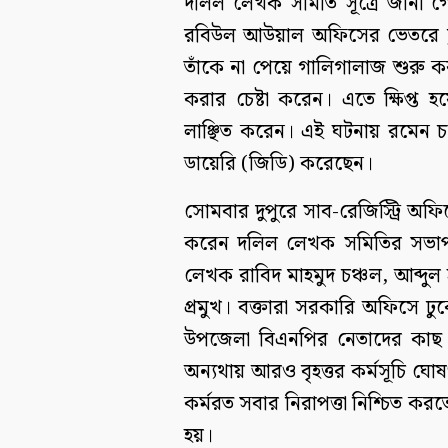
দলিল লেখক সমিতি সূত্রে জানা 
রবিউল আউয়াল অফিসের ভেতরে ঢু
তাঁকে না পেয়ে গালিগালাজ শুরু করল
করার চেষ্টা করেন। এতে ক্ষিপ্ত
লাঞ্ছিত করেন। এই ঘটনায় রমেন চন
ডায়েরি (জিডি) করেছেন।
সোমবার দুপুরে সাব-রেজিস্ট্রি অফ
করেন দলিল লেখক সমিতির সভাপত
লেখক রাবিদ মাহমুদ চঞ্চল, আব্দু
প্রমুখ। বক্তারা সরকারি অফিসে ঢুকে
উপজেলা বিএনপির নেতাদের কাছ থ
অন্যথায় আরও বৃহত্তর কর্মসূচি ঘোষ
কর্মরত সবার নিরাপত্তা নিশ্চিত করতে 
হয়।