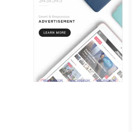
সাতক্ষীরায় পানিতে ডুবে শিশুর
মৃত্যু বেড়েই চলেছে
৬
প্রযুক্তি, সাংবাদিকতা এবং একটি
অস্তিত্বের প্রশ্ন
৭
পুতুল নাচে বেঁচে থাকে বাংলার
লোকঐতিহ্য
৮
পাইকগাছায় নার্সারীতে গুটি কলম
তৈরিতে ব্যস্ত শ্রমিক
৯
বাংলাদেশের পর্যটনের