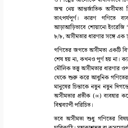
জন্ম নেয় আন্তর্জাতিক অসীমতা দ
তাৎপর্যপূর্ণ। কারণ গণিতে 
আড়াআড়িভাবে শোয়ানো ইংরেজি ‘৮
৮/৮, অসীমতার ধারণার সঙ্গে এক সুন
গণিতের জগতে অসীমতা একটি বিস
শেষ হয় না, কখনও পূর্ণ হয় না। ক্য
মৌলিক তত্ত্ব অসীমতার ধারণার ওপর প
থেকে শুরু করে আধুনিক গণিতের অ
মানুষের চিন্তাকে নতুন নতুন দি
অসীমতার প্রতীক (∞) ব্যবহার 
বিশ্বব্যাপী পরিচিত।
তবে অসীমতা শুধু গণিতের বিষয় 
চাবিকাঠি। মহাকাশতত্ত্ব বা কসমোল