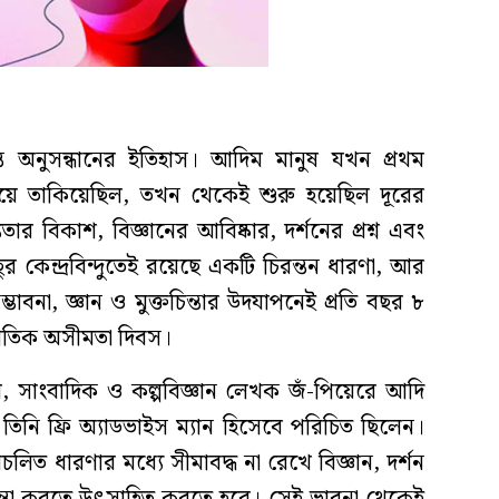
ত অনুসন্ধানের ইতিহাস। আদিম মানুষ যখন প্রথম
য়ে তাকিয়েছিল, তখন থেকেই শুরু হয়েছিল দূরের
ার বিকাশ, বিজ্ঞানের আবিষ্কার, দর্শনের প্রশ্ন এবং
ুর কেন্দ্রবিন্দুতেই রয়েছে একটি চিরন্তন ধারণা, আর
বনা, জ্ঞান ও মুক্তচিন্তার উদযাপনেই প্রতি বছর ৮
র্জাতিক অসীমতা দিবস।
বি, সাংবাদিক ও কল্পবিজ্ঞান লেখক জঁ-পিয়েরে আদি
িনি ফ্রি অ্যাডভাইস ম্যান হিসেবে পরিচিত ছিলেন।
রচলিত ধারণার মধ্যে সীমাবদ্ধ না রেখে বিজ্ঞান, দর্শন
িন্তা করতে উৎসাহিত করতে হবে। সেই ভাবনা থেকেই