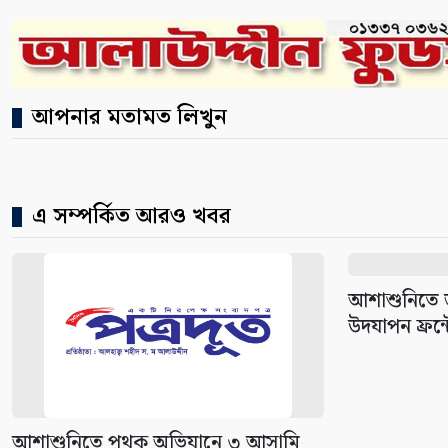
আপনার মতামত লিখুন
এ সম্পর্কিত আরও খবর
আশাশুনিতে জন
উদযাপন ফ্রন্টে
আশাশুনিতে পৃথক অভিযানে ৩ আসামি