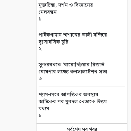
মুক্তচিন্তা, দর্শন ও বিজ্ঞানের
মেলবন্ধন
১
পাইকগাছায় শ্মশানের কালী মন্দিরে
দুঃসাহসিক চুরি
২
সুন্দরবনকে ‘বায়োস্ফিয়ার রিজার্ভ’
ঘোষণার লক্ষ্যে কনসালটেশন সভা
৩
শ্যামনগরে আপত্তিকর অবস্থায়
আটকের পর যুবদল নেতাকে উত্তম-
মধ্যম
৪
সর্বশেষ সব খবর