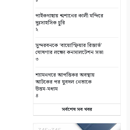
পাইকগাছায় শ্মশানের কালী মন্দিরে
দুঃসাহসিক চুরি
২
সুন্দরবনকে ‘বায়োস্ফিয়ার রিজার্ভ’
ঘোষণার লক্ষ্যে কনসালটেশন সভা
৩
শ্যামনগরে আপত্তিকর অবস্থায়
আটকের পর যুবদল নেতাকে
উত্তম-মধ্যম
৪
সর্বশেষ সব খবর
খুলনায় বইপড়া কর্মসূচির পুরস্কার
বিতরণী অনুষ্ঠিত
৫