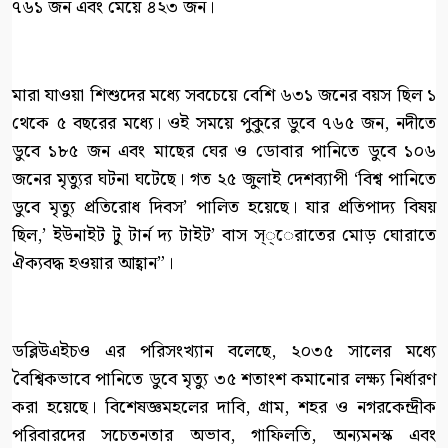
৭৬১ জন এবং মেয়ে ৪২৩ জন।
মারা যাওয়া শিশুদের মধ্যে সবচেয়ে বেশি ৬৩১ জনের বয়স ছিল ১
থেকে ৫ বছরের মধ্যে। ওই সময়ে পুকুরে ডুবে ৭৬৫ জন, নদীতে
ডুবে ১৮৫ জন এবং মাছের ঘের ও ডোবার পানিতে ডুবে ১০৬
জনের মৃত্যুর ঘটনা ঘটেছে। গত ২৫ জুলাই দেশব্যাপী ‘বিশ্ব পানিতে
ডুবে মৃত্যু প্রতিরোধ দিবস’ পালিত হয়েছে। যার প্রতিপাদ্য বিষয়
ছিল,’ ইউনাইট টু টার্ন দ্য টাইট’ বাস স্্েরাতের মোড় ঘোরাতে
ঐক্যবদ্ধ হওয়ার আহ্বান”।
ডব্লিউএইচও এর পরিসংখ্যান বলেছে, ২০৩৫ সালের মধ্যে
বৈশ্বিকভাবে পানিতে ডুবে মৃত্যু ৩৫ শতাংশ কমানোর লক্ষ্য নির্ধারণ
করা হয়েছে। বিশেষজ্ঞমহলের দাবি, গ্রাম, শহর ও নগরকেন্দ্রীক
পরিবারদের সচেতনতার অভাব, গাফিলতি, অন্যমনস্ক এবং