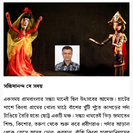
সচ্চিদানন্দ দে সদয়
একসময় গ্রামবাংলার সন্ধ্যা মানেই ছিল উৎসবের আমেজ। হাটের
পাশে কিংবা গ্রামের খোলা মাঠে বাঁশের খুঁটি পুঁতে কাপড়ের পর্দা
টাঙিয়ে তৈরি হতো ছোট্ট একটি মঞ্চ। সন্ধ্যা নামতেই ভিড় জমাতেন
শিশু, কিশোর, তরুণ থেকে শুরু করে প্রবীণরাও। পর্দার আড়াল
থেকে ভেসে আসত ঢোল, করতাল, বাঁশি কিংবা হারমোনিয়ামের