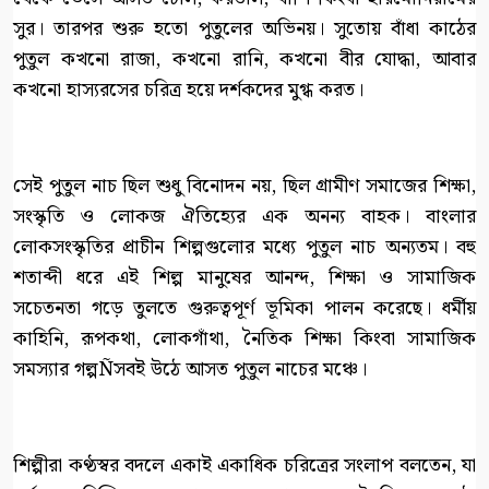
সুর। তারপর শুরু হতো পুতুলের অভিনয়। সুতোয় বাঁধা কাঠের
পুতুল কখনো রাজা, কখনো রানি, কখনো বীর যোদ্ধা, আবার
কখনো হাস্যরসের চরিত্র হয়ে দর্শকদের মুগ্ধ করত।
সেই পুতুল নাচ ছিল শুধু বিনোদন নয়, ছিল গ্রামীণ সমাজের শিক্ষা,
সংস্কৃতি ও লোকজ ঐতিহ্যের এক অনন্য বাহক। বাংলার
লোকসংস্কৃতির প্রাচীন শিল্পগুলোর মধ্যে পুতুল নাচ অন্যতম। বহু
শতাব্দী ধরে এই শিল্প মানুষের আনন্দ, শিক্ষা ও সামাজিক
সচেতনতা গড়ে তুলতে গুরুত্বপূর্ণ ভূমিকা পালন করেছে। ধর্মীয়
কাহিনি, রূপকথা, লোকগাঁথা, নৈতিক শিক্ষা কিংবা সামাজিক
সমস্যার গল্পÑসবই উঠে আসত পুতুল নাচের মঞ্চে।
শিল্পীরা কণ্ঠস্বর বদলে একাই একাধিক চরিত্রের সংলাপ বলতেন, যা