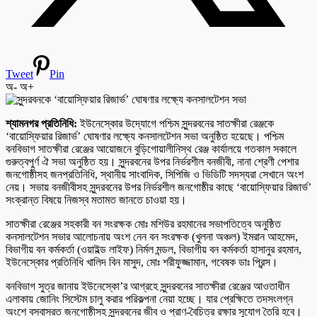
Tweet
Pin
অ-
অ+
শ্যামনগর প্রতিনিধি:
ইউনেস্কোর উদ্যোগে পশ্চিম সুন্দরবনের সাতক্ষীরা রেঞ্জকে
‘বায়োস্ফিয়ার রিজার্ভ’ ঘোষণার লক্ষ্যে কনসালটেশন সভা অনুষ্ঠিত হয়েছে। পশ্চিম
বনবিভাগ সাতক্ষীরা রেঞ্জের আয়োজনে বুড়িগোয়ালীনিস্থ রেঞ্জ কার্যালয়ে গতকাল সকালে
গুরুত্বপুর্ণ ঐ সভা অনুষ্ঠিত হয়। সুন্দরবনের উপর নির্ভরশীল বনজীবী, নানা শ্রেণী পেশার
জনগোষ্ঠীসহ জনপ্রতিনিধি, স্থানীয় সাংবাদিক, সিপিজি ও ভিডিটি সদস্যরা সেখানে অংশ
নেয়। সভায় বনজীবীসহ সুন্দরবনের উপর নির্ভরশীল জনগোষ্ঠীর কাছে ‘বায়োস্ফিয়ার রিজার্ভ’
সংক্রান্ত বিষয়ে নিজস্ব মতামত জানতে চাওয়া হয়।
সাতক্ষীরা রেঞ্জের সহকারী বন সংরক্ষক মোঃ মশিউর রহমানের সভাপতিত্বে অনুষ্ঠিত
কনসালটেশন সভার আলোচনায় অংশ নেন বন সংরক্ষক (খুলনা অঞ্চল) ইমরান আহমেদ,
বিভাগীয় বন কর্মকর্তা (ওয়াইল্ড লাইফ) নির্মল মন্ডল, বিভাগীয় বন কর্মকর্তা হাসানুর রহমান,
ইউনেস্কোর প্রতিনিধি খালিদ বিন মাসুদ, মোঃ শরীফুজ্জামান, গবেষক ডাঃ প্রিন্স।
বনবিভাগ সুত্র জানায় ইউনেস্কো’র আগ্রহে সুন্দরবনের সাতক্ষীরা রেঞ্জের আওতাধীন
এলাকায় জোনিং সিস্টেম চালু করার পরিকল্পনা নেয়া হচ্ছে। যার প্রেক্ষিতে তদসংলগ্ন
অংশে বসবাসরত জনগোষ্ঠীসহ সুন্দরবনের জীব ও প্রাণ-বৈচিত্র রক্ষার সুযোগ তৈরি হবে।