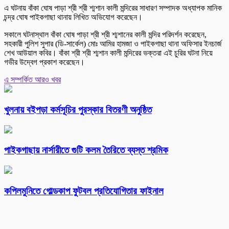
এ ঘটনায় বাঁকা ঘোষ পাড়া শ্রী শ্রী শ্মশান কালী মন্দিরের সাধারণ সম্পাদক অধ্যাপক মানিক
চন্দ্র ঘোষ পাইকগাছা থানায় লিখিত অভিযোগ করেছেন।
সকালে ঘটনাস্থাল বাঁকা ঘোষ পাড়া শ্রী শ্রী শ্মশানের কালী মন্দির পরিদর্শন করেছেন,
সহকারী পুলিশ সুপার (ডি-সার্কেল) মোঃ আমির হামজা ও পাইকগাছা থানা অফিসার ইনচার্জ
শেখ আউয়াল কবির। বাঁকা শ্রী শ্রী শ্মশান কালী মন্দিরের ভক্তরা এই চুরির ঘটনা নিয়ে
গভীর উদ্বেগ প্রকাশ করেছেন।
এ সম্পর্কিত আরও খবর
খুলনায় বইপড়া কর্মসূচির পুরস্কার বিতরণী অনুষ্ঠিত
পাইকগাছায় নার্সারীতে গুটি কলম তৈরিতে ব্যস্ত শ্রমিক
কপিলমুনিতে গোল্ডকাপ ফুটবল প্রতিযোগিতার ফাইনাল