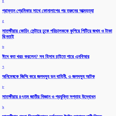
৪
প্রাক্তন প্রেমিকার সাথে ফোনালাপের পর তরুনের আত্মহত্যা
৫
সাতক্ষীরায় কোচিং সেন্টারে ঢুকে পরিচালককে কুপিয়ে পিটিয়ে জখম ও টাকা
ছিনতাই
৬
ঈদে কত খরচ করলেন? সব হিসাব চাইতে পারে এনবিআর
৭
অনিমেষকে জিম্মি করে জলদস্যু ডন বাহিনী, ৩ জলদস্যু আটক
৮
সাতক্ষীরায় ৪৭তম জাতীয় বিজ্ঞান ও প্রযুক্তি সপ্তাহ উদ্বোধন
৯