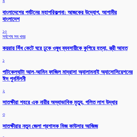
৯
বাংলাদেশের পর্যটনের মহাপরিকল্পনা: আজকের উদ্যোগ, আগামীর
বাংলাদেশ
১০
সর্বশেষ সব খবর
কয়রায় সিঁধ কেটে ঘরে ঢুকে ওষুধ ব্যবসায়ীকে কুপিয়ে হত্যা, স্ত্রী আহত
১
পাটকেলঘাটা আল-আমিন ফাজিল মাদ্রাসা অ্যালামনাই অ্যাসোসিয়েশনের
ঈদ পুনর্মিলনী
২
সাতক্ষীরা শহরে এক নারীর অস্বাভাবিক মৃত্যু, গলিত লাশ উদ্ধার
৩
সাতক্ষীরার নতুন জেলা প্রশাসক মিজ কাউসার আজিজ