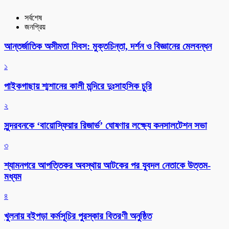
সর্বশেষ
জনপ্রিয়
আন্তর্জাতিক অসীমতা দিবস: মুক্তচিন্তা, দর্শন ও বিজ্ঞানের মেলবন্ধন
১
পাইকগাছায় শ্মশানের কালী মন্দিরে দুঃসাহসিক চুরি
২
সুন্দরবনকে ‘বায়োস্ফিয়ার রিজার্ভ’ ঘোষণার লক্ষ্যে কনসালটেশন সভা
৩
শ্যামনগরে আপত্তিকর অবস্থায় আটকের পর যুবদল নেতাকে উত্তম-
মধ্যম
৪
খুলনায় বইপড়া কর্মসূচির পুরস্কার বিতরণী অনুষ্ঠিত