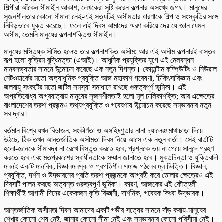
শিল্পীরা আঁকেন সীমাহীন আকাশ, লেখকেরা সৃষ্টি করেন কল্পনার অসংখ্য জগৎ। মানুষের
সৃজনশীলতার কোনো সীমানা নেই-এই সত্যটিই অসীমতার ধারণাকে শিল্প ও সংস্কৃতির সঙ্গে
নিবিড়ভাবে যুক্ত করেছে। ফলে এই দিবস আমাদের স্মরণ করিয়ে দেয় যে জ্ঞান যেমন
অসীম, তেমনি মানুষের কল্পনাশক্তিও সীমাহীন।
মানুষের মস্তিষ্ক সীমিত হলেও তার কল্পনাশক্তি অসীম; আর এই অসীম কল্পনারই বাস্তব
রূপ হলো কৃত্রিম বুদ্ধিমত্তা (এআই)। আধুনিক প্রযুক্তির যুগে এই মেলবন্ধন
মানবসভ্যতার সামনে উন্মোচন করেছে এক নতুন দিগন্ত। কোয়ান্টাম কম্পিউটিং ও নিউরাল
নেটওয়ার্কের মতো অত্যাধুনিক প্রযুক্তি আজ মহাকাশ গবেষণা, চিকিৎসাবিজ্ঞান এবং
জলবায়ু সংকটের মতো জটিল সমস্যা সমাধানে রাখছে গুরুত্বপূর্ণ ভূমিকা। এই
অপ্রতিরোধ্য অগ্রযাত্রায় মানুষের সৃজনশীলতাই হলো মূল চালিকাশক্তি; আর এক্ষেত্রে
বাংলাদেশের তরুণ প্রজন্মও তথ্যপ্রযুক্তি ও গবেষণায় উন্মোচন করেছে সম্ভাবনার নতুন
সব দ্বার।
বর্তমান বিশ্বে যখন বিভাজন, সংকীর্ণতা ও অসহিষ্ণুতার নানা চ্যালেঞ্জ মাথাচাড়া দিয়ে
উঠছে, ঠিক তখন আন্তর্জাতিক অসীমতা দিবস নিয়ে আসে এক নতুন বার্তা। সেই বার্তাটি
হলো-জ্ঞানকে সীমাবদ্ধ না রেখে বিস্তৃত করতে হবে, প্রশ্নকে ভয় না পেয়ে সানন্দে গ্রহণ
করতে হবে এবং মতপ্রকাশের স্বাধীনতাকে সম্মান জানাতে হবে। মুক্তচিন্তা ও যুক্তিবাদী
মননই একটি মানবিক, বিজ্ঞানমনস্ক ও প্রগতিশীল সমাজ গঠনের মূল ভিত্তি। বিজ্ঞান,
প্রযুক্তি, দর্শন ও উদ্ভাবনের প্রতি তরুণ প্রজন্মকে আগ্রহী করে তোলার ক্ষেত্রেও এই
দিবসটি পালন করছে অত্যন্ত গুরুত্বপূর্ণ ভূমিকা। কারণ, আজকের এই কৌতূহলী
শিক্ষার্থীই আগামী দিনের একেকজন কৃতি বিজ্ঞানী, দার্শনিক, গবেষক কিংবা উদ্ভাবক।
আন্তর্জাতিক অসীমতা দিবস আমাদের একটি গভীর সত্যের সামনে দাঁড় করায়-মানুষের
শেখার কোনো শেষ নেই, জানার কোনো সীমা নেই এবং সম্ভাবনার কোনো পরিসীমা নেই।