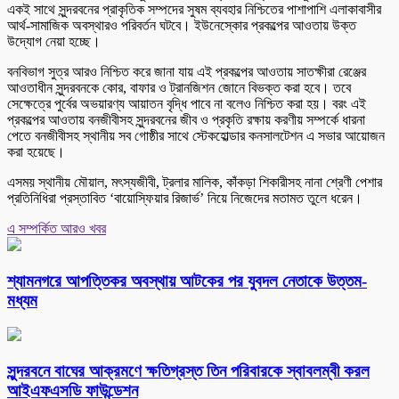
একই সাথে সুন্দরবনের প্রাকৃতিক সম্পদের সুষম ব্যবহার নিশ্চিতের পাশাপাশি এলাকাবাসীর
আর্থ-সামাজিক অবস্থারও পরিবর্তন ঘটবে। ইউনেস্কোর প্রকল্পের আওতায় উক্ত
উদ্যোগ নেয়া হচ্ছে।
বনবিভাগ সুত্র আরও নিশ্চিত করে জানা যায় এই প্রকল্পের আওতায় সাতক্ষীরা রেঞ্জের
আওতাধীন সুন্দরবনকে কোর, বাফার ও ট্রানজিশন জোনে বিভক্ত করা হবে। তবে
সেক্ষেত্রে পুর্বের অভয়ারণ্য আয়াতন বৃদ্ধি পাবে না বলেও নিশ্চিত করা হয়। বরং এই
প্রকল্পের আওতায় বনজীবীসহ সুন্দরবনের জীব ও প্রকৃতি রক্ষায় করণীয় সম্পর্কে ধারনা
পেতে বনজীবীসহ স্থানীয় সব গোষ্ঠীর সাথে স্টেকহোল্ডার কনসালটেশন এ সভার আয়োজন
করা হয়েছে।
এসময় স্থানীয় মৌয়াল, মৎস্যজীবী, ট্রলার মালিক, কাঁকড়া শিকারীসহ নানা শ্রেণী পেশার
প্রতিনিধিরা প্রস্তাবিত ‘বায়োস্ফিয়ার রিজার্ভ’ নিয়ে নিজেদের মতামত তুলে ধরেন।
এ সম্পর্কিত আরও খবর
শ্যামনগরে আপত্তিকর অবস্থায় আটকের পর যুবদল নেতাকে উত্তম-
মধ্যম
সুন্দরবনে বাঘের আক্রমণে ক্ষতিগ্রস্ত তিন পরিবারকে স্বাবলম্বী করল
আইএফএসডি ফাউন্ডেশন