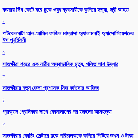
কয়রায় সিঁধ কেটে ঘরে ঢুকে ওষুধ ব্যবসায়ীকে কুপিয়ে হত্যা, স্ত্রী আহত
১
পাটকেলঘাটা আল-আমিন ফাজিল মাদ্রাসা অ্যালামনাই অ্যাসোসিয়েশনের
ঈদ পুনর্মিলনী
২
সাতক্ষীরা শহরে এক নারীর অস্বাভাবিক মৃত্যু, গলিত লাশ উদ্ধার
৩
সাতক্ষীরার নতুন জেলা প্রশাসক মিজ কাউসার আজিজ
৪
প্রাক্তন প্রেমিকার সাথে ফোনালাপের পর তরুনের আত্মহত্যা
৫
সাতক্ষীরায় কোচিং সেন্টারে ঢুকে পরিচালককে কুপিয়ে পিটিয়ে জখম ও টাকা