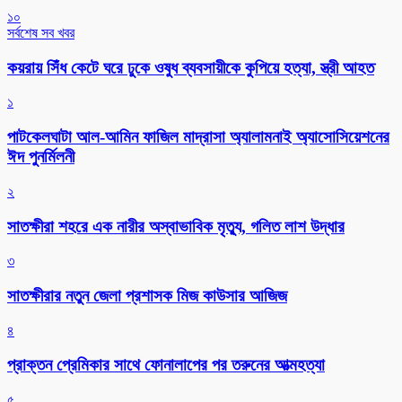
১০
সর্বশেষ সব খবর
কয়রায় সিঁধ কেটে ঘরে ঢুকে ওষুধ ব্যবসায়ীকে কুপিয়ে হত্যা, স্ত্রী আহত
১
পাটকেলঘাটা আল-আমিন ফাজিল মাদ্রাসা অ্যালামনাই অ্যাসোসিয়েশনের
ঈদ পুনর্মিলনী
২
সাতক্ষীরা শহরে এক নারীর অস্বাভাবিক মৃত্যু, গলিত লাশ উদ্ধার
৩
সাতক্ষীরার নতুন জেলা প্রশাসক মিজ কাউসার আজিজ
৪
প্রাক্তন প্রেমিকার সাথে ফোনালাপের পর তরুনের আত্মহত্যা
৫