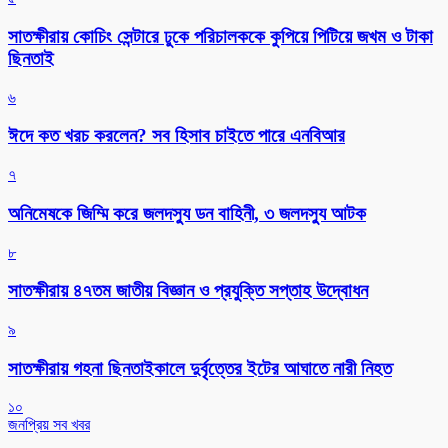
সাতক্ষীরায় কোচিং সেন্টারে ঢুকে পরিচালককে কুপিয়ে পিটিয়ে জখম ও টাকা
ছিনতাই
৬
ঈদে কত খরচ করলেন? সব হিসাব চাইতে পারে এনবিআর
৭
অনিমেষকে জিম্মি করে জলদস্যু ডন বাহিনী, ৩ জলদস্যু আটক
৮
সাতক্ষীরায় ৪৭তম জাতীয় বিজ্ঞান ও প্রযুক্তি সপ্তাহ উদ্বোধন
৯
সাতক্ষীরায় গহনা ছিনতাইকালে দুর্বৃত্তের ইটের আঘাতে নারী নিহত
১০
জনপ্রিয় সব খবর