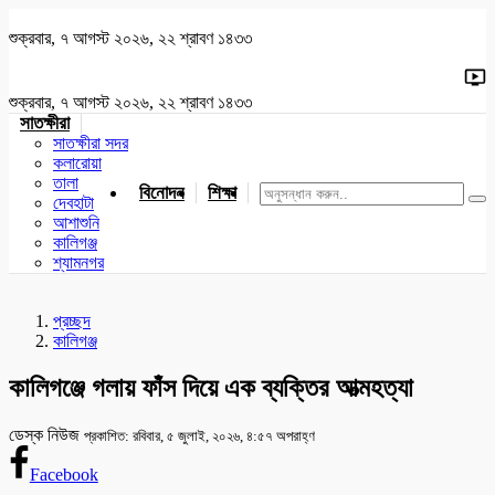
শুক্রবার, ৭ আগস্ট ২০২৬, ২২ শ্রাবণ ১৪৩৩
শুক্রবার, ৭ আগস্ট ২০২৬, ২২ শ্রাবণ ১৪৩৩
সাতক্ষীরা
সাতক্ষীরা সদর
কলারোয়া
তালা
বিনোদন
শিক্ষা
খেলাধুলা
জাতীয়
খুলনা
যশোর
দেবহাটা
আশাশুনি
কালিগঞ্জ
শ্যামনগর
প্রচ্ছদ
কালিগঞ্জ
কালিগঞ্জে গলায় ফাঁস দিয়ে এক ব্যক্তির আত্মহত্যা
ডেস্ক নিউজ
প্রকাশিত: রবিবার, ৫ জুলাই, ২০২৬, ৪:৫৭ অপরাহ্ণ
Facebook