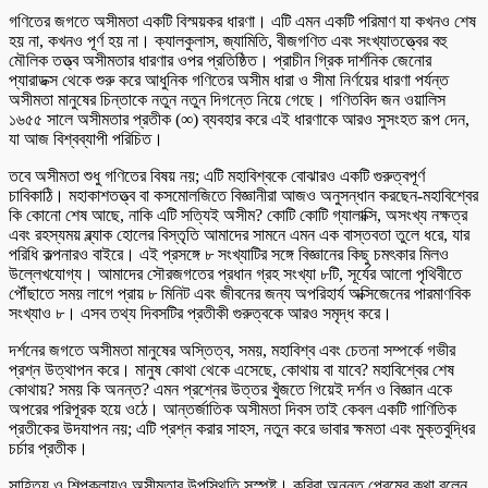
গণিতের জগতে অসীমতা একটি বিস্ময়কর ধারণা। এটি এমন একটি পরিমাণ যা কখনও শেষ
হয় না, কখনও পূর্ণ হয় না। ক্যালকুলাস, জ্যামিতি, বীজগণিত এবং সংখ্যাতত্ত্বের বহু
মৌলিক তত্ত্ব অসীমতার ধারণার ওপর প্রতিষ্ঠিত। প্রাচীন গ্রিক দার্শনিক জেনোর
প্যারাডক্স থেকে শুরু করে আধুনিক গণিতের অসীম ধারা ও সীমা নির্ণয়ের ধারণা পর্যন্ত
অসীমতা মানুষের চিন্তাকে নতুন নতুন দিগন্তে নিয়ে গেছে। গণিতবিদ জন ওয়ালিস
১৬৫৫ সালে অসীমতার প্রতীক (∞) ব্যবহার করে এই ধারণাকে আরও সুসংহত রূপ দেন,
যা আজ বিশ্বব্যাপী পরিচিত।
তবে অসীমতা শুধু গণিতের বিষয় নয়; এটি মহাবিশ্বকে বোঝারও একটি গুরুত্বপূর্ণ
চাবিকাঠি। মহাকাশতত্ত্ব বা কসমোলজিতে বিজ্ঞানীরা আজও অনুসন্ধান করছেন-মহাবিশ্বের
কি কোনো শেষ আছে, নাকি এটি সত্যিই অসীম? কোটি কোটি গ্যালাক্সি, অসংখ্য নক্ষত্র
এবং রহস্যময় ব্ল্যাক হোলের বিস্তৃতি আমাদের সামনে এমন এক বাস্তবতা তুলে ধরে, যার
পরিধি কল্পনারও বাইরে। এই প্রসঙ্গে ৮ সংখ্যাটির সঙ্গে বিজ্ঞানের কিছু চমৎকার মিলও
উল্লেখযোগ্য। আমাদের সৌরজগতের প্রধান গ্রহ সংখ্যা ৮টি, সূর্যের আলো পৃথিবীতে
পৌঁছাতে সময় লাগে প্রায় ৮ মিনিট এবং জীবনের জন্য অপরিহার্য অক্সিজেনের পারমাণবিক
সংখ্যাও ৮। এসব তথ্য দিবসটির প্রতীকী গুরুত্বকে আরও সমৃদ্ধ করে।
দর্শনের জগতে অসীমতা মানুষের অস্তিত্ব, সময়, মহাবিশ্ব এবং চেতনা সম্পর্কে গভীর
প্রশ্ন উত্থাপন করে। মানুষ কোথা থেকে এসেছে, কোথায় বা যাবে? মহাবিশ্বের শেষ
কোথায়? সময় কি অনন্ত? এমন প্রশ্নের উত্তর খুঁজতে গিয়েই দর্শন ও বিজ্ঞান একে
অপরের পরিপূরক হয়ে ওঠে। আন্তর্জাতিক অসীমতা দিবস তাই কেবল একটি গাণিতিক
প্রতীকের উদযাপন নয়; এটি প্রশ্ন করার সাহস, নতুন করে ভাবার ক্ষমতা এবং মুক্তবুদ্ধির
চর্চার প্রতীক।
সাহিত্য ও শিল্পকলায়ও অসীমতার উপস্থিতি সুস্পষ্ট। কবিরা অনন্ত প্রেমের কথা বলেন,