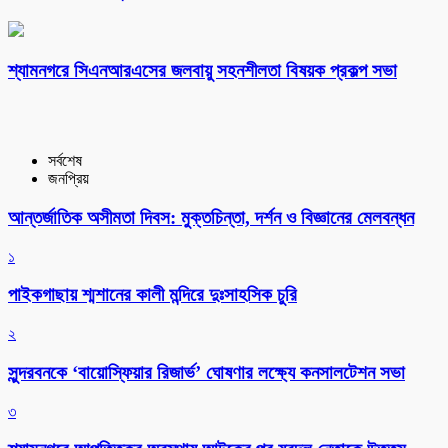
শ্যামনগরে সিএনআরএসের জলবায়ু সহনশীলতা বিষয়ক প্রকল্প সভা
সর্বশেষ
জনপ্রিয়
আন্তর্জাতিক অসীমতা দিবস: মুক্তচিন্তা, দর্শন ও বিজ্ঞানের মেলবন্ধন
১
পাইকগাছায় শ্মশানের কালী মন্দিরে দুঃসাহসিক চুরি
২
সুন্দরবনকে ‘বায়োস্ফিয়ার রিজার্ভ’ ঘোষণার লক্ষ্যে কনসালটেশন সভা
৩