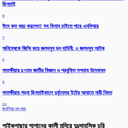
ছিনতাই
৬
ঈদে কত খরচ করলেন? সব হিসাব চাইতে পারে এনবিআর
৭
অনিমেষকে জিম্মি করে জলদস্যু ডন বাহিনী, ৩ জলদস্যু আটক
৮
সাতক্ষীরায় ৪৭তম জাতীয় বিজ্ঞান ও প্রযুক্তি সপ্তাহ উদ্বোধন
৯
সাতক্ষীরায় গহনা ছিনতাইকালে দুর্বৃত্তের ইটের আঘাতে নারী নিহত
১০
জনপ্রিয় সব খবর
পাইকগাছায় শ্মশানের কালী মন্দিরে দুঃসাহসিক চুরি