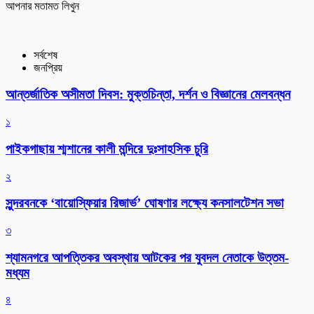
আপনার মতামত লিখুন
সর্বশেষ
জনপ্রিয়
আন্তর্জাতিক অসীমতা দিবস: মুক্তচিন্তা, দর্শন ও বিজ্ঞানের মেলবন্ধন
১
পাইকগাছায় শ্মশানের কালী মন্দিরে দুঃসাহসিক চুরি
২
সুন্দরবনকে ‘বায়োস্ফিয়ার রিজার্ভ’ ঘোষণার লক্ষ্যে কনসালটেশন সভা
৩
শ্যামনগরে আপত্তিকর অবস্থায় আটকের পর যুবদল নেতাকে উত্তম-
মধ্যম
৪