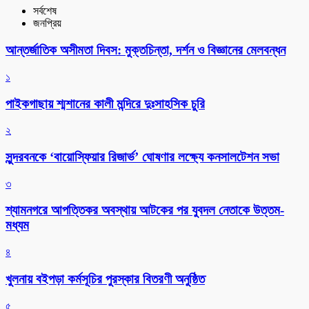
সর্বশেষ
জনপ্রিয়
আন্তর্জাতিক অসীমতা দিবস: মুক্তচিন্তা, দর্শন ও বিজ্ঞানের মেলবন্ধন
১
পাইকগাছায় শ্মশানের কালী মন্দিরে দুঃসাহসিক চুরি
২
সুন্দরবনকে ‘বায়োস্ফিয়ার রিজার্ভ’ ঘোষণার লক্ষ্যে কনসালটেশন সভা
৩
শ্যামনগরে আপত্তিকর অবস্থায় আটকের পর যুবদল নেতাকে উত্তম-
মধ্যম
৪
খুলনায় বইপড়া কর্মসূচির পুরস্কার বিতরণী অনুষ্ঠিত
৫