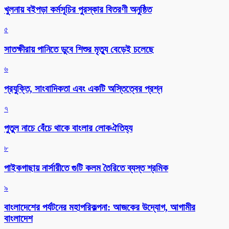
খুলনায় বইপড়া কর্মসূচির পুরস্কার বিতরণী অনুষ্ঠিত
৫
সাতক্ষীরায় পানিতে ডুবে শিশুর মৃত্যু বেড়েই চলেছে
৬
প্রযুক্তি, সাংবাদিকতা এবং একটি অস্তিত্বের প্রশ্ন
৭
পুতুল নাচে বেঁচে থাকে বাংলার লোকঐতিহ্য
৮
পাইকগাছায় নার্সারীতে গুটি কলম তৈরিতে ব্যস্ত শ্রমিক
৯
বাংলাদেশের পর্যটনের মহাপরিকল্পনা: আজকের উদ্যোগ, আগামীর
বাংলাদেশ