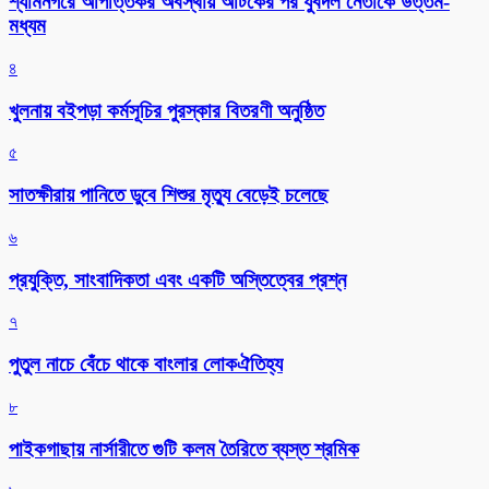
শ্যামনগরে আপত্তিকর অবস্থায় আটকের পর যুবদল নেতাকে উত্তম-
মধ্যম
৪
খুলনায় বইপড়া কর্মসূচির পুরস্কার বিতরণী অনুষ্ঠিত
৫
সাতক্ষীরায় পানিতে ডুবে শিশুর মৃত্যু বেড়েই চলেছে
৬
প্রযুক্তি, সাংবাদিকতা এবং একটি অস্তিত্বের প্রশ্ন
৭
পুতুল নাচে বেঁচে থাকে বাংলার লোকঐতিহ্য
৮
পাইকগাছায় নার্সারীতে গুটি কলম তৈরিতে ব্যস্ত শ্রমিক