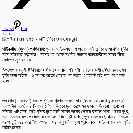
Tweet
Pin
অ-
অ+
পাইকগাছা (খুলনা) প্রতিনিধি
: খুলনার পাইকগাছায় শ্মশানের কালী মন্দিরে দুঃসাহসিক চুরির
ঘটনা ঘটিয়েছে দুর্বৃত্তরা। ঘটনার পর থেকে স্থানীয় সনাতন ধর্মাবলম্বীদের মধ্যে তীব্র
ক্ষোভের সৃষ্টি হয়েছে।
উপজেলার রাড়ুলী ইউনিয়ানের বাঁকা ঘোষ পাড়া শ্রী শ্রী শ্মশানের কালী মন্দিরে দুঃসাহসিক
চুরির ঘটনা ঘটেছে। ৬ আগস্ট রাতের কোনো এক সময়ে এ ঘটনাটি ঘটে বলে ধারণা করা
হচ্ছে।
শুক্রবার (৭ আগস্ট) সকালে মুন্দিরের পূজারী দেবলা ঘোষ মন্দিরে এসে দেখে মন্দিরের দুইটি
কলাপসিবল গেটের ৪ টি তালা নেই। ভিতরে ঢুকে দেখে সব ছড়ানো ছিটানো। চোরেরা
মন্দিরের ৭টি তালা কেটে মন্দিরে ঢুকে কালী মায়ের হাতের সোনায় বাধানো শাখা, পায়ের নুপুর,
১৫টি সোনার কপালের টিপ, কানের দুল, ৬টি শাড়ী কাপড়, পূজার উপকরণ, বাক্স ও দানবাক্স
ভেঙ্গে চুরি করে করে নিয়ে গেছে। যার আনুমানিক মূল্য প্রায় এক লক্ষ টাকা হবে বলে মন্দির
কমিটি জানায়।