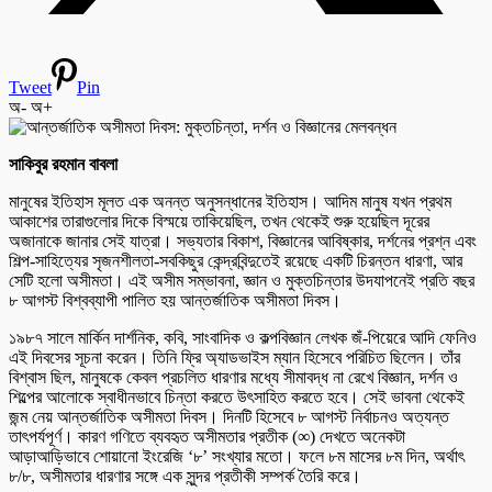
Tweet
Pin
অ-
অ+
সাকিবুর রহমান বাবলা
মানুষের ইতিহাস মূলত এক অনন্ত অনুসন্ধানের ইতিহাস। আদিম মানুষ যখন প্রথম
আকাশের তারাগুলোর দিকে বিস্ময়ে তাকিয়েছিল, তখন থেকেই শুরু হয়েছিল দূরের
অজানাকে জানার সেই যাত্রা। সভ্যতার বিকাশ, বিজ্ঞানের আবিষ্কার, দর্শনের প্রশ্ন এবং
শিল্প-সাহিত্যের সৃজনশীলতা-সবকিছুর কেন্দ্রবিন্দুতেই রয়েছে একটি চিরন্তন ধারণা, আর
সেটি হলো অসীমতা। এই অসীম সম্ভাবনা, জ্ঞান ও মুক্তচিন্তার উদযাপনেই প্রতি বছর
৮ আগস্ট বিশ্বব্যাপী পালিত হয় আন্তর্জাতিক অসীমতা দিবস।
১৯৮৭ সালে মার্কিন দার্শনিক, কবি, সাংবাদিক ও কল্পবিজ্ঞান লেখক জঁ-পিয়েরে আদি ফেনিও
এই দিবসের সূচনা করেন। তিনি ফ্রি অ্যাডভাইস ম্যান হিসেবে পরিচিত ছিলেন। তাঁর
বিশ্বাস ছিল, মানুষকে কেবল প্রচলিত ধারণার মধ্যে সীমাবদ্ধ না রেখে বিজ্ঞান, দর্শন ও
শিল্পের আলোকে স্বাধীনভাবে চিন্তা করতে উৎসাহিত করতে হবে। সেই ভাবনা থেকেই
জন্ম নেয় আন্তর্জাতিক অসীমতা দিবস। দিনটি হিসেবে ৮ আগস্ট নির্বাচনও অত্যন্ত
তাৎপর্যপূর্ণ। কারণ গণিতে ব্যবহৃত অসীমতার প্রতীক (∞) দেখতে অনেকটা
আড়াআড়িভাবে শোয়ানো ইংরেজি ‘৮’ সংখ্যার মতো। ফলে ৮ম মাসের ৮ম দিন, অর্থাৎ
৮/৮, অসীমতার ধারণার সঙ্গে এক সুন্দর প্রতীকী সম্পর্ক তৈরি করে।