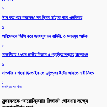
৬
ঈদে কত খরচ করলেন? সব হিসাব চাইতে পারে এনবিআর
৭
অনিমেষকে জিম্মি করে জলদস্যু ডন বাহিনী, ৩ জলদস্যু আটক
৮
সাতক্ষীরায় ৪৭তম জাতীয় বিজ্ঞান ও প্রযুক্তি সপ্তাহ উদ্বোধন
৯
সাতক্ষীরায় গহনা ছিনতাইকালে দুর্বৃত্তের ইটের আঘাতে নারী নিহত
১০
জনপ্রিয় সব খবর
সুন্দরবনকে ‘বায়োস্ফিয়ার রিজার্ভ’ ঘোষণার লক্ষ্যে