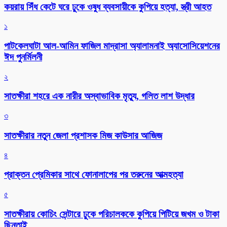
কয়রায় সিঁধ কেটে ঘরে ঢুকে ওষুধ ব্যবসায়ীকে কুপিয়ে হত্যা, স্ত্রী আহত
১
পাটকেলঘাটা আল-আমিন ফাজিল মাদ্রাসা অ্যালামনাই অ্যাসোসিয়েশনের
ঈদ পুনর্মিলনী
২
সাতক্ষীরা শহরে এক নারীর অস্বাভাবিক মৃত্যু, গলিত লাশ উদ্ধার
৩
সাতক্ষীরার নতুন জেলা প্রশাসক মিজ কাউসার আজিজ
৪
প্রাক্তন প্রেমিকার সাথে ফোনালাপের পর তরুনের আত্মহত্যা
৫
সাতক্ষীরায় কোচিং সেন্টারে ঢুকে পরিচালককে কুপিয়ে পিটিয়ে জখম ও টাকা
ছিনতাই