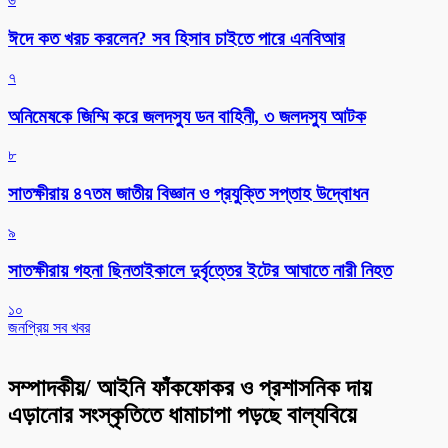
ঈদে কত খরচ করলেন? সব হিসাব চাইতে পারে এনবিআর
৭
অনিমেষকে জিম্মি করে জলদস্যু ডন বাহিনী, ৩ জলদস্যু আটক
৮
সাতক্ষীরায় ৪৭তম জাতীয় বিজ্ঞান ও প্রযুক্তি সপ্তাহ উদ্বোধন
৯
সাতক্ষীরায় গহনা ছিনতাইকালে দুর্বৃত্তের ইটের আঘাতে নারী নিহত
১০
জনপ্রিয় সব খবর
সম্পাদকীয়/ আইনি ফাঁকফোকর ও প্রশাসনিক দায়
এড়ানোর সংস্কৃতিতে ধামাচাপা পড়ছে বাল্যবিয়ে