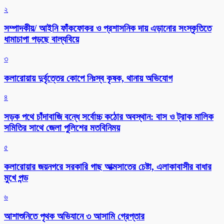
২
সম্পাদকীয়/ আইনি ফাঁকফোকর ও প্রশাসনিক দায় এড়ানোর সংস্কৃতিতে
ধামাচাপা পড়ছে বাল্যবিয়ে
৩
কলারোয়ায় দুর্বৃত্তের কোপে নিঃস্ব কৃষক, থানায় অভিযোগ
৪
সড়ক পথে চাঁদাবাজি বন্ধে সর্বোচ্চ কঠোর অবস্থান: বাস ও ট্রাক মালিক
সমিতির সাথে জেলা পুলিশের মতবিনিময়
৫
কলারোয়ার জয়নগরে সরকারি গাছ আত্মসাতের চেষ্টা, এলাকাবাসীর বাধার
মুখে পন্ড
৬
আশাশুনিতে পৃথক অভিযানে ৩ আসামি গ্রেপ্তার