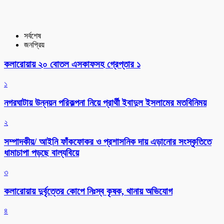
সর্বশেষ
জনপ্রিয়
কলারোয়ায় ২০ বোতল এসকাফসহ গ্রেপ্তার ১
১
নগরঘাটায় উন্নয়ন পরিকল্পনা নিয়ে প্রার্থী ইবাদুল ইসলামের মতবিনিময়
২
সম্পাদকীয়/ আইনি ফাঁকফোকর ও প্রশাসনিক দায় এড়ানোর সংস্কৃতিতে
ধামাচাপা পড়ছে বাল্যবিয়ে
৩
কলারোয়ায় দুর্বৃত্তের কোপে নিঃস্ব কৃষক, থানায় অভিযোগ
৪