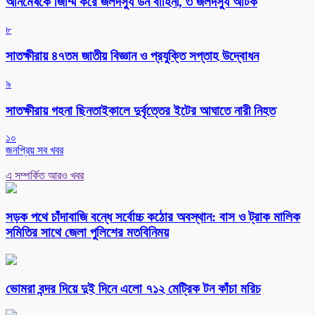
অনিমেষকে জিম্মি করে জলদস্যু ডন বাহিনী, ৩ জলদস্যু আটক
৮
সাতক্ষীরায় ৪৭তম জাতীয় বিজ্ঞান ও প্রযুক্তি সপ্তাহ উদ্বোধন
৯
সাতক্ষীরায় গহনা ছিনতাইকালে দুর্বৃত্তের ইটের আঘাতে নারী নিহত
১০
জনপ্রিয় সব খবর
এ সম্পর্কিত আরও খবর
সড়ক পথে চাঁদাবাজি বন্ধে সর্বোচ্চ কঠোর অবস্থান: বাস ও ট্রাক মালিক
সমিতির সাথে জেলা পুলিশের মতবিনিময়
ভোমরা বন্দর দিয়ে দুই দিনে এলো ৭১২ মেট্রিক টন কাঁচা মরিচ