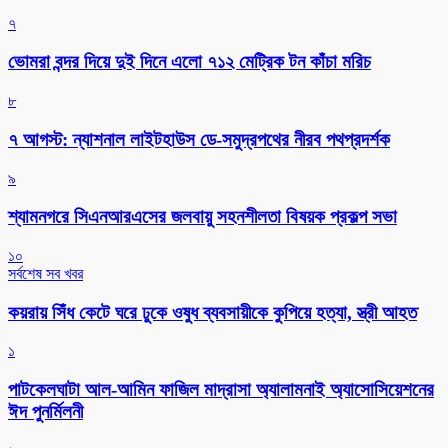
৭
ভোমরা বন্দর দিয়ে দুই দিনে এলো ৭১২ মেট্রিক টন কাঁচা মরিচ
৮
৭ আগস্ট: ন্যাশনাল লাইটহাউস ডে-সমুদ্রপথের নীরব পথপ্রদর্শক
৯
শ্যামনগরে সিএনআরএসের জলবায়ু সহনশীলতা বিষয়ক প্রকল্প সভা
১০
সর্বশেষ সব খবর
কয়রায় সিঁধ কেটে ঘরে ঢুকে ওষুধ ব্যবসায়ীকে কুপিয়ে হত্যা, স্ত্রী আহত
১
পাটকেলঘাটা আল-আমিন ফাজিল মাদ্রাসা অ্যালামনাই অ্যাসোসিয়েশনের
ঈদ পুনর্মিলনী