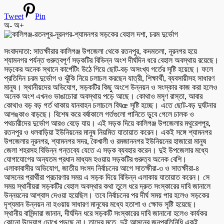
Tweet
Pin
অ-
অ+
‎সংবাদদাতা: সাতক্ষীরার কালিগঞ্জ উপজেলা থেকে রতনপুর, কদমতলা, নূরনগর হয়ে
শ্যামনগর পর্যন্ত গুরুত্বপূর্ণ সড়কটির বিভিন্ন অংশ দীর্ঘদিন ধরে বেহাল অবস্থায় রয়েছে।
সড়কের অনেক স্থানে কার্পেটিং উঠে গিয়ে ছোট-বড় অসংখ্য গর্তের সৃষ্টি হয়েছে। ফলে
প্রতিদিন চরম দুর্ভোগ ও ঝুঁকি নিয়ে চলাচল করছেন যাত্রী, শিক্ষার্থী, ব্যবসায়ীসহ সাধারণ
মানুষ। স্থানীয়দের অভিযোগ, সড়কটির কিছু অংশে উন্নয়ন ও সংস্কার কাজ করা হলেও
অনেক অংশ এখনও ভাঙাচোরা অবস্থায় পড়ে আছে। কোথাও মসৃণ রাস্তা, আবার
কোথাও বড় বড় গর্ত থাকায় যানবাহন চলাচলে বিঘœ সৃষ্টি হচ্ছে। এতে ছোট-বড় দুর্ঘটনার
আশঙ্কাও বাড়ছে। বিশেষ করে বর্ষাকালে গর্তগুলো পানিতে ডুবে গেলে চালক ও
পথচারীদের দুর্ভোগ আরও বেড়ে যায়। এই সড়ক দিয়ে কালিগঞ্জ উপজেলার মথুরেশপুর,
রতনপুর ও ধলবাড়িয়া ইউনিয়নের মানুষ নিয়মিত যাতায়াত করেন। একই সঙ্গে শ্যামনগর
উপজেলার নূরনগর, শ্যামনগর সদর, কৈখালী ও রমজাননগর ইউনিয়নের হাজারো মানুষ
জেলা শহরসহ বিভিন্ন গন্তব্যে যেতে এ সড়ক ব্যবহার করেন। দুই উপজেলার মধ্যে
যোগাযোগের অন্যতম প্রধান মাধ্যম হওয়ায় সড়কটির গুরুত্ব অনেক বেশি।
‎এলাকাবাসীর অভিযোগ, জাতীয় সংসদ নির্বাচনের আগে সাতক্ষীরা-৩ ও সাতক্ষীরা-৪
আসনের প্রার্থীরা প্রচারণার সময় এ সড়ক দিয়ে বিভিন্ন এলাকায় যাতায়াত করেন। সে
সময় স্থানীয়রা সড়কটির বেহাল অবস্থার কথা তুলে ধরে দ্রুত সংস্কারের দাবি জানালে
উন্নয়নের আশ্বাস দেওয়া হয়েছিল। তবে নির্বাচনের পর দীর্ঘ সময় পার হলেও সড়কের
দৃশ্যমান উন্নয়ন না হওয়ায় সাধারণ মানুষের মধ্যে হতাশা ও ক্ষোভ সৃষ্টি হয়েছে।
‎স্থানীয় বাসিন্দারা জানান, দীর্ঘদিন ধরে সড়কটি সংস্কারের দাবি জানানো হলেও কার্যকর
কোনো উদ্যোগ চোখে পড়ছে না। তাদের মতে, দুই আসনের জনপ্রতিনিধি একই