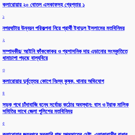
কলারোয়ায় ২০ বোতল এসকাফসহ গ্রেপ্তার ১
১
নগরঘাটায় উন্নয়ন পরিকল্পনা নিয়ে প্রার্থী ইবাদুল ইসলামের মতবিনিময়
২
সম্পাদকীয়/ আইনি ফাঁকফোকর ও প্রশাসনিক দায় এড়ানোর সংস্কৃতিতে
ধামাচাপা পড়ছে বাল্যবিয়ে
৩
কলারোয়ায় দুর্বৃত্তের কোপে নিঃস্ব কৃষক, থানায় অভিযোগ
৪
সড়ক পথে চাঁদাবাজি বন্ধে সর্বোচ্চ কঠোর অবস্থান: বাস ও ট্রাক মালিক
সমিতির সাথে জেলা পুলিশের মতবিনিময়
৫
কলারোয়ার জয়নগরে সরকারি গাছ আত্মসাতের চেষ্টা, এলাকাবাসীর বাধার