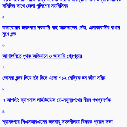
সমিতির সাথে জেলা পুলিশের মতবিনিময়
৫
কলারোয়ার জয়নগরে সরকারি গাছ আত্মসাতের চেষ্টা, এলাকাবাসীর বাধার
মুখে পন্ড
৬
আশাশুনিতে পৃথক অভিযানে ৩ আসামি গ্রেপ্তার
৭
ভোমরা বন্দর দিয়ে দুই দিনে এলো ৭১২ মেট্রিক টন কাঁচা মরিচ
৮
৭ আগস্ট: ন্যাশনাল লাইটহাউস ডে-সমুদ্রপথের নীরব পথপ্রদর্শক
৯
শ্যামনগরে সিএনআরএসের জলবায়ু সহনশীলতা বিষয়ক প্রকল্প সভা