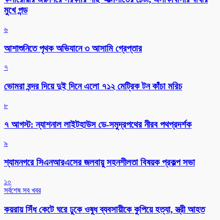
মুখে পন্ড
৬
আশাশুনিতে পৃথক অভিযানে ৩ আসামি গ্রেপ্তার
৭
ভোমরা বন্দর দিয়ে দুই দিনে এলো ৭১২ মেট্রিক টন কাঁচা মরিচ
৮
৭ আগস্ট: ন্যাশনাল লাইটহাউস ডে-সমুদ্রপথের নীরব পথপ্রদর্শক
৯
শ্যামনগরে সিএনআরএসের জলবায়ু সহনশীলতা বিষয়ক প্রকল্প সভা
১০
সর্বশেষ সব খবর
কয়রায় সিঁধ কেটে ঘরে ঢুকে ওষুধ ব্যবসায়ীকে কুপিয়ে হত্যা, স্ত্রী আহত