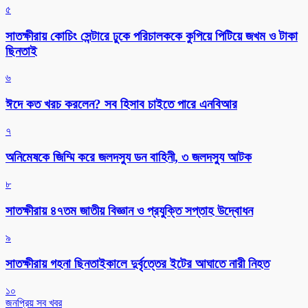
৫
সাতক্ষীরায় কোচিং সেন্টারে ঢুকে পরিচালককে কুপিয়ে পিটিয়ে জখম ও টাকা
ছিনতাই
৬
ঈদে কত খরচ করলেন? সব হিসাব চাইতে পারে এনবিআর
৭
অনিমেষকে জিম্মি করে জলদস্যু ডন বাহিনী, ৩ জলদস্যু আটক
৮
সাতক্ষীরায় ৪৭তম জাতীয় বিজ্ঞান ও প্রযুক্তি সপ্তাহ উদ্বোধন
৯
সাতক্ষীরায় গহনা ছিনতাইকালে দুর্বৃত্তের ইটের আঘাতে নারী নিহত
১০
জনপ্রিয় সব খবর