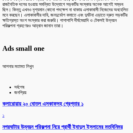
রাজনৈতিক দলের হওয়ায় সমন্বিত উদ্যোগে সড়কটির সংস্কার অনেক আগেই সম্ভব
ছিল। কিন্তু এখনও দৃশ্যমান কোনো পদক্ষেপ না থাকায় এলাকাবাসী নিজেদের অবহেলিত
মনে করছেন। এলাকাবাসীর দাবি, জনদুর্ভোগ কমাতে এবং দুর্ঘটনা এড়াতে দ্রুত সড়কটির
ক্ষতিগ্রস্ত অংশ সংস্কার করা জরুরি। পাশাপাশি দীর্ঘমেয়াদি ও টেকসই উন্নয়ন
পরিকল্পনা গ্রহণেরও আহ্বান জানান তারা।
Ads small one
আপনার মতামত লিখুন
সর্বশেষ
জনপ্রিয়
কলারোয়ায় ২০ বোতল এসকাফসহ গ্রেপ্তার ১
১
নগরঘাটায় উন্নয়ন পরিকল্পনা নিয়ে প্রার্থী ইবাদুল ইসলামের মতবিনিময়