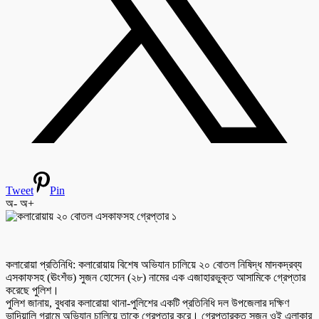
Tweet
Pin
অ-
অ+
কলারোয়া প্রতিনিধি: কলারোয়ায় বিশেষ অভিযান চালিয়ে ২০ বোতল নিষিদ্ধ মাদকদ্রব্য
এসকাফসহ (ঊংশঁভ) সুজন হোসেন (২৮) নামের এক এজাহারভুক্ত আসামিকে গ্রেপ্তার
করেছে পুলিশ।
পুলিশ জানায়, বুধবার কলারোয়া থানা-পুলিশের একটি প্রতিনিধি দল উপজেলার দক্ষিণ
ভাদিয়ালি গ্রামে অভিযান চালিয়ে তাকে গ্রেপ্তার করে। গ্রেপ্তারকৃত সুজন ওই এলাকার