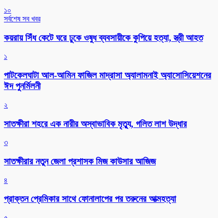
১০
সর্বশেষ সব খবর
কয়রায় সিঁধ কেটে ঘরে ঢুকে ওষুধ ব্যবসায়ীকে কুপিয়ে হত্যা, স্ত্রী আহত
১
পাটকেলঘাটা আল-আমিন ফাজিল মাদ্রাসা অ্যালামনাই অ্যাসোসিয়েশনের
ঈদ পুনর্মিলনী
২
সাতক্ষীরা শহরে এক নারীর অস্বাভাবিক মৃত্যু, গলিত লাশ উদ্ধার
৩
সাতক্ষীরার নতুন জেলা প্রশাসক মিজ কাউসার আজিজ
৪
প্রাক্তন প্রেমিকার সাথে ফোনালাপের পর তরুনের আত্মহত্যা
৫