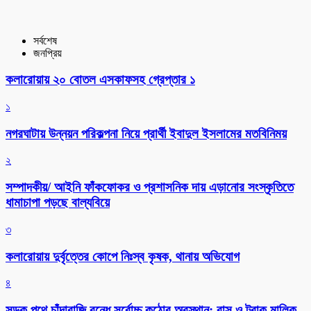
সর্বশেষ
জনপ্রিয়
কলারোয়ায় ২০ বোতল এসকাফসহ গ্রেপ্তার ১
১
নগরঘাটায় উন্নয়ন পরিকল্পনা নিয়ে প্রার্থী ইবাদুল ইসলামের মতবিনিময়
২
সম্পাদকীয়/ আইনি ফাঁকফোকর ও প্রশাসনিক দায় এড়ানোর সংস্কৃতিতে
ধামাচাপা পড়ছে বাল্যবিয়ে
৩
কলারোয়ায় দুর্বৃত্তের কোপে নিঃস্ব কৃষক, থানায় অভিযোগ
৪
সড়ক পথে চাঁদাবাজি বন্ধে সর্বোচ্চ কঠোর অবস্থান: বাস ও ট্রাক মালিক