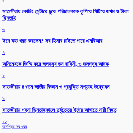
সাতক্ষীরায় কোচিং সেন্টারে ঢুকে পরিচালককে কুপিয়ে পিটিয়ে জখম ও টাকা
ছিনতাই
৬
ঈদে কত খরচ করলেন? সব হিসাব চাইতে পারে এনবিআর
৭
অনিমেষকে জিম্মি করে জলদস্যু ডন বাহিনী, ৩ জলদস্যু আটক
৮
সাতক্ষীরায় ৪৭তম জাতীয় বিজ্ঞান ও প্রযুক্তি সপ্তাহ উদ্বোধন
৯
সাতক্ষীরায় গহনা ছিনতাইকালে দুর্বৃত্তের ইটের আঘাতে নারী নিহত
১০
জনপ্রিয় সব খবর