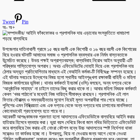
Tweet
Pin
অ-
অ+
উপজেলার দাতিনাখালী গ্রামে ১৫ বছর বয়সী এক কিশোরী ও ১৬ বছর বয়সী এক কিশোরের
বিয়ে হওয়ার ঘটনাটি আমাদের সমাজ ও প্রশাসনিক ব্যবস্থার এক নির্মম বাস্তবতাকে
উন্মেচিত করেছে। উভয় পক্ষই অপ্রাপ্তবয়স্ক; বাল্যবিবাহ নিরোধ আইন অনুযায়ী এটি
পরিষ্কার শাস্তিযোগ্য অপরাধ। অথচ এফিডেভিটের দোহাই দিয়ে এবং প্রশাসনিক দায়
ঠেলার অদ্ভুত প্রতিযোগিতার মাধ্যমে এই বেআইনি কর্মকা-টি নির্বিঘেœ সম্পন্ন হয়েছে।
এই ঘটনায় সবচেয়ে উদ্বেগের বিষয় হলো স্থানীয় আইনশৃঙ্খলা রক্ষাকারী বাহিনী ও মহিলা
বিষয়ক কার্যালয়ের ভূমিকা। থানার কর্মকর্তা ইনচার্জ (ওসি) বলছেন, অন্য দপ্তর থেকে
‘আনুষ্ঠানিক সাহায্য’ না চাইলে তাদের কিছু করার থাকে না। আবার মহিলা বিষয়ক কর্মকর্তা
কেবল ‘খবর পাঠানো’র মধ্যেই নিজ দায়িত্ব সীমাবদ্ধ রাখছেন। প্রশাসনিক এই লাল
ফিতার দৌরাত্ম্য ও সমন্বয়হীনতার সুযোগ নিয়েই মূলত অপরাধীরা পার পেয়ে যাচ্ছে।
পুলিশের এমন নিষ্ক্রিয়তা এবং এক দপ্তর থেকে অন্য দপ্তরে দায় চাপানোর মানসিকতা
কোনোভাবেই গ্রহণযোগ্য হতে পারে না।
আরেকটি আশঙ্কাজনক প্রবণতা হলো আদালতের এফিডেভিটকে বাল্যবিয়ে আইনি করার
হাতিয়ার হিসেবে ব্যবহার করা। ভুয়া বয়স দেখিয়ে কিংবা জাল নথির ভিত্তিতে এফিডেভিট
করে বাল্যবিয়ে বৈধ করার এই নোংরা কৌশল বন্ধে উচ্চ আদালতের স্পষ্ট নির্দেশনা থাকা
সত্ত্বেও তা কার্যকর হচ্ছে না। উপরন্তু, বিয়ে না দেওয়ার জন্য আগে থেকে নেওয়া
‘লিখিত অঙ্গীকারনামা’ অমান্য করেও মূল অপরাধীরা কীভাবে প্রকাশ্যে ঘুরে বেড়াচ্ছে, তা