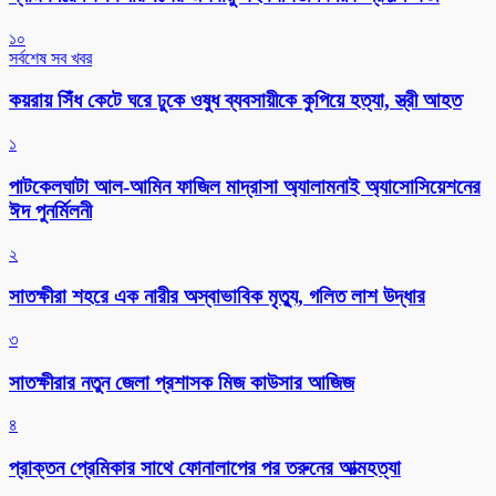
১০
সর্বশেষ সব খবর
কয়রায় সিঁধ কেটে ঘরে ঢুকে ওষুধ ব্যবসায়ীকে কুপিয়ে হত্যা, স্ত্রী আহত
১
পাটকেলঘাটা আল-আমিন ফাজিল মাদ্রাসা অ্যালামনাই অ্যাসোসিয়েশনের
ঈদ পুনর্মিলনী
২
সাতক্ষীরা শহরে এক নারীর অস্বাভাবিক মৃত্যু, গলিত লাশ উদ্ধার
৩
সাতক্ষীরার নতুন জেলা প্রশাসক মিজ কাউসার আজিজ
৪
প্রাক্তন প্রেমিকার সাথে ফোনালাপের পর তরুনের আত্মহত্যা