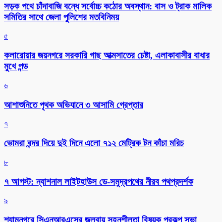
সড়ক পথে চাঁদাবাজি বন্ধে সর্বোচ্চ কঠোর অবস্থান: বাস ও ট্রাক মালিক
সমিতির সাথে জেলা পুলিশের মতবিনিময়
৫
কলারোয়ার জয়নগরে সরকারি গাছ আত্মসাতের চেষ্টা, এলাকাবাসীর বাধার
মুখে পন্ড
৬
আশাশুনিতে পৃথক অভিযানে ৩ আসামি গ্রেপ্তার
৭
ভোমরা বন্দর দিয়ে দুই দিনে এলো ৭১২ মেট্রিক টন কাঁচা মরিচ
৮
৭ আগস্ট: ন্যাশনাল লাইটহাউস ডে-সমুদ্রপথের নীরব পথপ্রদর্শক
৯
শ্যামনগরে সিএনআরএসের জলবায়ু সহনশীলতা বিষয়ক প্রকল্প সভা