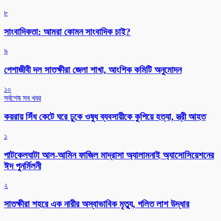
৮
সাংবাদিকতা: আমরা কোমন সাংবাদিক চাই?
৯
পেশাজীবী দল সাতক্ষীরা জেলা শাখা, আংশিক কমিটি অনুমোদন
১০
সর্বশেষ সব খবর
কয়রায় সিঁধ কেটে ঘরে ঢুকে ওষুধ ব্যবসায়ীকে কুপিয়ে হত্যা, স্ত্রী আহত
১
পাটকেলঘাটা আল-আমিন ফাজিল মাদ্রাসা অ্যালামনাই অ্যাসোসিয়েশনের
ঈদ পুনর্মিলনী
২
সাতক্ষীরা শহরে এক নারীর অস্বাভাবিক মৃত্যু, গলিত লাশ উদ্ধার