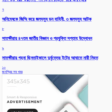
৭
অনিমেষকে জিম্মি করে জলদস্যু ডন বাহিনী, ৩ জলদস্যু আটক
৮
সাতক্ষীরায় ৪৭তম জাতীয় বিজ্ঞান ও প্রযুক্তি সপ্তাহ উদ্বোধন
৯
সাতক্ষীরায় গহনা ছিনতাইকালে দুর্বৃত্তের ইটের আঘাতে নারী নিহত
১০
জনপ্রিয় সব খবর