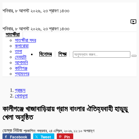
শনিবার, ৮ আগস্ট ২০২৬, ২৩ শ্রাবণ ১৪৩৩
শনিবার, ৮ আগস্ট ২০২৬, ২৩ শ্রাবণ ১৪৩৩
সাতক্ষীরা
সাতক্ষীরা সদর
কলারোয়া
তালা
বিনোদন
শিক্ষা
খেলাধুলা
জাতীয়
খুলনা
যশোর
দেবহাটা
আশাশুনি
কালিগঞ্জ
শ্যামনগর
প্রচ্ছদ
খেলাধুলা
কালীগঞ্জে খাজাবাড়িয়ায় গ্রাম বাংলার ঐতিহ্যবাহী হাডুডু
খেলা অনুষ্ঠিত
ডেস্ক নিউজ
প্রকাশিত: শুক্রবার, ২৪ এপ্রিল, ২০২৬, ১১:১০ অপরাহ্ণ
Facebook
Tweet
Pin