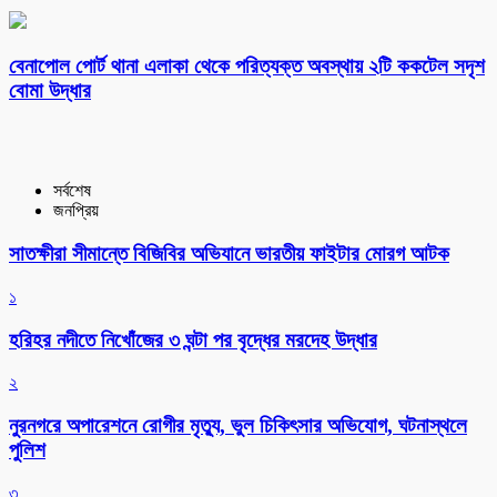
বেনাপোল পোর্ট থানা এলাকা থেকে পরিত্যক্ত অবস্থায় ২টি ককটেল সদৃশ
বোমা উদ্ধার
সর্বশেষ
জনপ্রিয়
সাতক্ষীরা সীমান্তে বিজিবির অভিযানে ভারতীয় ফাইটার মোরগ আটক
১
হরিহর নদীতে নিখোঁজের ৩ ঘন্টা পর বৃদ্ধের মরদেহ উদ্ধার
২
নুরনগরে অপারেশনে রোগীর মৃত্যু, ভুল চিকিৎসার অভিযোগ, ঘটনাস্থলে
পুলিশ
৩