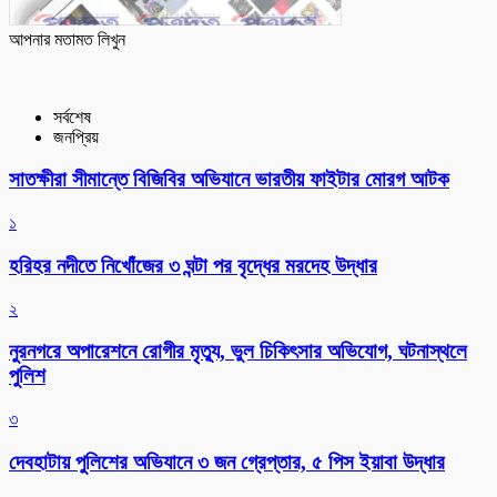
আপনার মতামত লিখুন
সর্বশেষ
জনপ্রিয়
সাতক্ষীরা সীমান্তে বিজিবির অভিযানে ভারতীয় ফাইটার মোরগ আটক
১
হরিহর নদীতে নিখোঁজের ৩ ঘন্টা পর বৃদ্ধের মরদেহ উদ্ধার
২
নুরনগরে অপারেশনে রোগীর মৃত্যু, ভুল চিকিৎসার অভিযোগ, ঘটনাস্থলে
পুলিশ
৩
দেবহাটায় পুলিশের অভিযানে ৩ জন গ্রেপ্তার, ৫ পিস ইয়াবা উদ্ধার