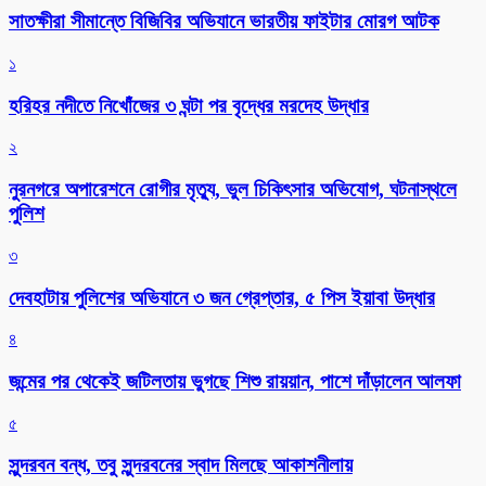
সাতক্ষীরা সীমান্তে বিজিবির অভিযানে ভারতীয় ফাইটার মোরগ আটক
১
হরিহর নদীতে নিখোঁজের ৩ ঘন্টা পর বৃদ্ধের মরদেহ উদ্ধার
২
নুরনগরে অপারেশনে রোগীর মৃত্যু, ভুল চিকিৎসার অভিযোগ, ঘটনাস্থলে
পুলিশ
৩
দেবহাটায় পুলিশের অভিযানে ৩ জন গ্রেপ্তার, ৫ পিস ইয়াবা উদ্ধার
৪
জন্মের পর থেকেই জটিলতায় ভুগছে শিশু রায়য়ান, পাশে দাঁড়ালেন আলফা
৫
সুন্দরবন বন্ধ, তবু সুন্দরবনের স্বাদ মিলছে আকাশনীলায়