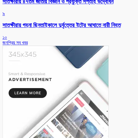
সাতক্ষীরায় ৪৭তম জাতীয় বিজ্ঞান ও প্রযুক্তি সপ্তাহ উদ্বোধন
৯
সাতক্ষীরায় গহনা ছিনতাইকালে দুর্বৃত্তের ইটের আঘাতে নারী নিহত
১০
জনপ্রিয় সব খবর