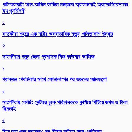
পাটকেলঘাটা আল-আমিন ফাজিল মাদ্রাসা অ্যালামনাই অ্যাসোসিয়েশনের
ঈদ পুনর্মিলনী
২
সাতক্ষীরা শহরে এক নারীর অস্বাভাবিক মৃত্যু, গলিত লাশ উদ্ধার
৩
সাতক্ষীরার নতুন জেলা প্রশাসক মিজ কাউসার আজিজ
৪
প্রাক্তন প্রেমিকার সাথে ফোনালাপের পর তরুনের আত্মহত্যা
৫
সাতক্ষীরায় কোচিং সেন্টারে ঢুকে পরিচালককে কুপিয়ে পিটিয়ে জখম ও টাকা
ছিনতাই
৬
ঈদে কত খরচ করলেন? সব হিসাব চাইতে পারে এনবিআর