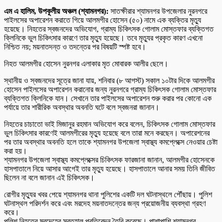
এম এ হালিম, উপকূলীয় অঞ্চল (শ্যামনগর):
সাতক্ষীরার শ্যামনগর উপজেলার নুরনগরে
পাইলসের অপারেশন করাতে গিয়ে আলমগীর হোসেন (৫০) নামে এক ব্যক্তির মৃত্যু
হয়েছে। নিহতের স্বজনদের অভিযোগ, গ্রাম্য চিকিৎসক গোলাম মোস্তফার ব্যক্তিগত
ক্লিনিকে ভুল চিকিৎসার কারণে তার মৃত্যু হয়েছে। তবে মৃত্যুর প্রকৃত কারণ এখনো
নিশ্চিত নয়; ময়নাতদন্ত ও তদন্তের পর বিষয়টি স্পষ্ট হবে।
নিহত আলমগীর হোসেন নুরনগর এলাকার মৃত মোবারক আলীর ছেলে।
স্থানীয় ও স্বজনদের সূত্রে জানা যায়, শনিবার (৮ আগস্ট) সকাল ১০টার দিকে আলমগীর
হোসেন পাইলসের অপারেশন করানোর জন্য নুরনগরে গ্রাম্য চিকিৎসক গোলাম মোস্তফার
ব্যক্তিগত ক্লিনিকে যান। সেখানে তার পাইলসের অপারেশন শুরু করার পর কোনো এক
পর্যায়ে তার শারীরিক অবস্থার অবনতি ঘটে বলে স্বজনরা জানান।
নিহতের চাচাতো ভাই মিজানুর রহমান অভিযোগ করে বলেন, চিকিৎসক গোলাম মোস্তফার
ভুল চিকিৎসার কারণেই আলমগীরের মৃত্যু হয়েছে বলে তারা মনে করছেন। অপারেশনের
পর তার অবস্থার অবনতি হলে তাকে শ্যামনগর উপজেলা স্বাস্থ্য কমপ্লেক্সে নেওয়ার চেষ্টা
করা হয়।
শ্যামনগর উপজেলা স্বাস্থ্য কমপ্লেক্সের চিকিৎসক ফারজানা জানান, আলমগীর হোসেনকে
হাসপাতালে নিয়ে আসার আগেই তার মৃত্যু হয়েছে। হাসপাতালে আনার সময় তিনি জীবিত
ছিলেন না বলে জানান এই চিকিৎসক।
রোগীর মৃত্যুর খবর পেয়ে শ্যামনগর থানা পুলিশের একটি দল ঘটনাস্থলে পৌঁছায়। পুলিশ
ঘটনাস্থল পরিদর্শন করে এবং মরদেহ ময়নাতদন্তের জন্য প্রয়োজনীয় ব্যবস্থা গ্রহণ
করে।
পুলিশ নিহতের মরদেহের সুরতহাল প্রতিবেদন তৈরি করেছে। পাশাপাশি শ্যামনগর