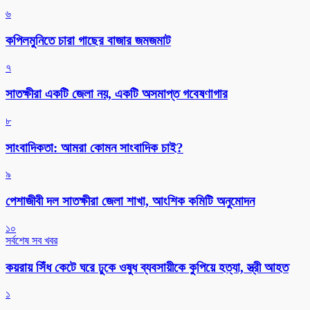
৬
কপিলমুনিতে চারা গাছের বাজার জমজমাট
৭
সাতক্ষীরা একটি জেলা নয়, একটি অসমাপ্ত গবেষণাগার
৮
সাংবাদিকতা: আমরা কোমন সাংবাদিক চাই?
৯
পেশাজীবী দল সাতক্ষীরা জেলা শাখা, আংশিক কমিটি অনুমোদন
১০
সর্বশেষ সব খবর
কয়রায় সিঁধ কেটে ঘরে ঢুকে ওষুধ ব্যবসায়ীকে কুপিয়ে হত্যা, স্ত্রী আহত
১