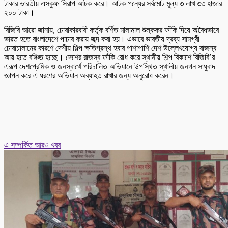
টাকার ভারতীয় এসকুফ সিরাপ আটক করে। আটক পন্যের সর্বমোট মূল্য ৩ লাখ ৩৩ হাজার
২০০ টাকা।
বিজিবি আরো জানায়, চোরাকারবারী কর্তৃক বর্ণিত মালামাল শুল্ককর ফাঁকি দিয়ে অবৈধভাবে
ভারত হতে বাংলাদেশে পাচার করায় জব্দ করা হয়। এভাবে ভারতীয় দ্রব্য সামগ্রী
চোরাচালানের কারণে দেশীয় শিল্প ক্ষতিগ্রস্থ হবার পাশাপাশি দেশ উল্লেখযোগ্য রাজস্ব
আয় হতে বঞ্চিত হচ্ছে। দেশের রাজস্ব ফাঁকি রোধ করে স্থানীয় শিল্প বিকাশে বিজিবি’র
এরূপ দেশপ্রেমিক ও জনস্বার্থে পরিচালিত অভিযানে উপস্থিত স্থানীয় জনগন সাধুবাদ
জ্ঞাপন করে এ ধরণের অভিযান অব্যাহত রাখার জন্য অনুরোধ করেন।
এ সম্পর্কিত আরও খবর