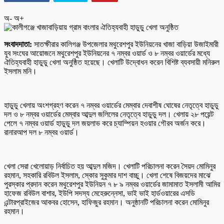
অ-
অ+
সংবাদদাতা:
সাতক্ষীরার কালিগঞ্জ উপজেলার মথুরেশপুর ইউনিয়নের খাজা বাড়িয়া উজাইমারী
যুব সংঘের আয়োজনে মথুরেশপুর ইউনিয়নের ৭ নম্বর ওয়ার্ড ও ৮ নম্বর ওয়ার্ডের মধ্যে
ঐতিহ্যবাহী হাডুডু খেলা অনুষ্ঠিত হয়েছে। খেলাটি উদ্বোধন করেন বিশিষ্ট ব্যবসায়ী মনিরুল
ইসলাম মনি।
হাডুডু খেলায় অংশগ্রহণ করেন ৭ নম্বর ওয়ার্ডের মেম্বার দেবাশীষ ঘোষের নেতৃত্বে হাডুডু
দল ও ৮ নম্বর ওয়ার্ডের মেম্বার আব্দুল জলিলের নেতৃত্বে হাডুডু দল। খেলায় ২৮ পয়েন্ট
পেলে ৭ নম্বর ওয়ার্ড হাডুডু দল জয়লাভ করে চ্যাম্পিয়ন হওয়ার গৌরব অর্জন করে।
রানারআপ দল ৮ নম্বর ওয়ার্ড।
খেলা সেরা খেলোয়াড় নির্বাচিত হয় আব্দুল মজিদ। খেলাটি পরিচালনা করেন সৈয়দ মোমিনুর
রহমান, সহকারি রবিউল ইসলাম, স্কোর সুকুমার দাশ বাচ্চু। খেলা শেষে বিজয়দের মাঝে
পুরস্কার প্রদান করেন মথুরেশপুর ইউনিয়ন ৭ ৮ ৯ নম্বর ওয়ার্ডের জামামাত ইসলামী আমির
হাফেজ রবিউল বাশার, ইউপি সদস্য মেহেরুন্নেসা, ভাই ভাই হার্ডওয়ারের এসডি
এন্টারপ্রাইজের আকবর হোসেন, হাফিজুর রহমান। অনুষ্ঠানটি পরিচালনা করেন মোমিনুর
রহমান।