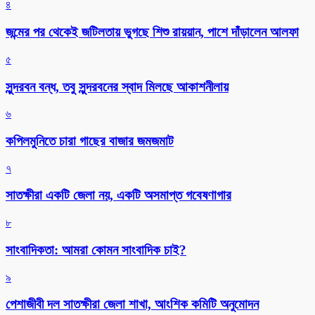
৪
জন্মের পর থেকেই জটিলতায় ভুগছে শিশু রায়য়ান, পাশে দাঁড়ালেন আলফা
৫
সুন্দরবন বন্ধ, তবু সুন্দরবনের স্বাদ মিলছে আকাশনীলায়
৬
কপিলমুনিতে চারা গাছের বাজার জমজমাট
৭
সাতক্ষীরা একটি জেলা নয়, একটি অসমাপ্ত গবেষণাগার
৮
সাংবাদিকতা: আমরা কোমন সাংবাদিক চাই?
৯
পেশাজীবী দল সাতক্ষীরা জেলা শাখা, আংশিক কমিটি অনুমোদন