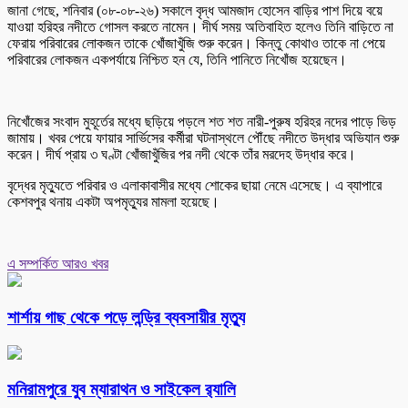
জানা গেছে, শনিবার (০৮-০৮-২৬) সকালে বৃদ্ধ আমজাদ হোসেন বাড়ির পাশ দিয়ে বয়ে
যাওয়া হরিহর নদীতে গোসল করতে নামেন। দীর্ঘ সময় অতিবাহিত হলেও তিনি বাড়িতে না
ফেরায় পরিবারের লোকজন তাকে খোঁজাখুঁজি শুরু করেন। কিন্তু কোথাও তাকে না পেয়ে
পরিবারের লোকজন একপর্যায়ে নিশ্চিত হন যে, তিনি পানিতে নিখোঁজ হয়েছেন।
নিখোঁজের সংবাদ মুহূর্তের মধ্যে ছড়িয়ে পড়লে শত শত নারী-পুরুষ হরিহর নদের পাড়ে ভিড়
জামায়। খবর পেয়ে ফায়ার সার্ভিসের কর্মীরা ঘটনাস্থলে পৌঁছে নদীতে উদ্ধার অভিযান শুরু
করেন। দীর্ঘ প্রায় ৩ ঘণ্টা খোঁজাখুঁজির পর নদী থেকে তাঁর মরদেহ উদ্ধার করে।
বৃদ্ধের মৃত্যুতে পরিবার ও এলাকাবাসীর মধ্যে শোকের ছায়া নেমে এসেছে। এ ব্যাপারে
কেশবপুর থনায় একটা অপমৃত্যুর মামলা হয়েছে।
এ সম্পর্কিত আরও খবর
শার্শায় গাছ থেকে পড়ে লন্ড্রি ব্যবসায়ীর মৃত্যু
মনিরামপুরে যুব ম্যারাথন ও সাইকেল র‌্যালি