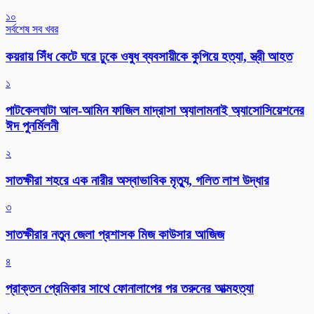
১০
সর্বশেষ সব খবর
কয়রায় সিঁধ কেটে ঘরে ঢুকে ওষুধ ব্যবসায়ীকে কুপিয়ে হত্যা, স্ত্রী আহত
১
পাটকেলঘাটা আল-আমিন ফাজিল মাদ্রাসা অ্যালামনাই অ্যাসোসিয়েশনের
ঈদ পুনর্মিলনী
২
সাতক্ষীরা শহরে এক নারীর অস্বাভাবিক মৃত্যু, গলিত লাশ উদ্ধার
৩
সাতক্ষীরার নতুন জেলা প্রশাসক মিজ কাউসার আজিজ
৪
প্রাক্তন প্রেমিকার সাথে ফোনালাপের পর তরুনের আত্মহত্যা