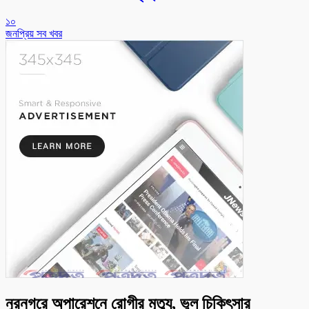
১০
জনপ্রিয় সব খবর
নুরনগরে অপারেশনে রোগীর মৃত্যু, ভুল চিকিৎসার