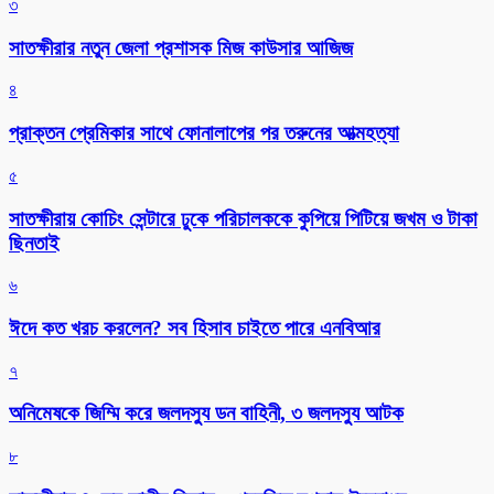
৩
সাতক্ষীরার নতুন জেলা প্রশাসক মিজ কাউসার আজিজ
৪
প্রাক্তন প্রেমিকার সাথে ফোনালাপের পর তরুনের আত্মহত্যা
৫
সাতক্ষীরায় কোচিং সেন্টারে ঢুকে পরিচালককে কুপিয়ে পিটিয়ে জখম ও টাকা
ছিনতাই
৬
ঈদে কত খরচ করলেন? সব হিসাব চাইতে পারে এনবিআর
৭
অনিমেষকে জিম্মি করে জলদস্যু ডন বাহিনী, ৩ জলদস্যু আটক
৮