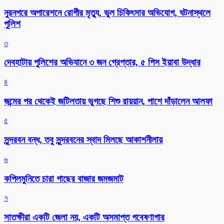
নুরনগরে অপারেশনে রোগীর মৃত্যু, ভুল চিকিৎসার অভিযোগ, ঘটনাস্থলে
পুলিশ
৩
দেবহাটায় পুলিশের অভিযানে ৩ জন গ্রেপ্তার, ৫ পিস ইয়াবা উদ্ধার
৪
জন্মের পর থেকেই জটিলতায় ভুগছে শিশু রায়য়ান, পাশে দাঁড়ালেন আলফা
৫
সুন্দরবন বন্ধ, তবু সুন্দরবনের স্বাদ মিলছে আকাশনীলায়
৬
কপিলমুনিতে চারা গাছের বাজার জমজমাট
৭
সাতক্ষীরা একটি জেলা নয়, একটি অসমাপ্ত গবেষণাগার