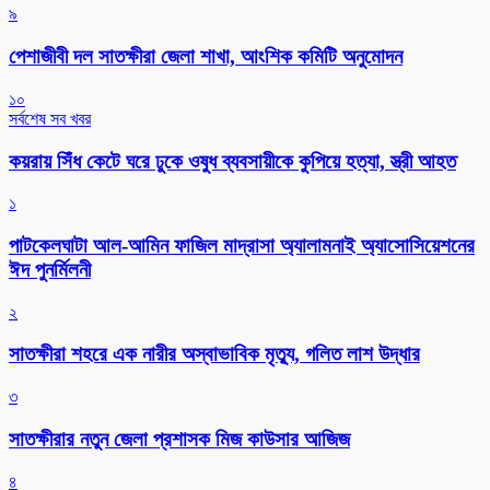
৯
পেশাজীবী দল সাতক্ষীরা জেলা শাখা, আংশিক কমিটি অনুমোদন
১০
সর্বশেষ সব খবর
কয়রায় সিঁধ কেটে ঘরে ঢুকে ওষুধ ব্যবসায়ীকে কুপিয়ে হত্যা, স্ত্রী আহত
১
পাটকেলঘাটা আল-আমিন ফাজিল মাদ্রাসা অ্যালামনাই অ্যাসোসিয়েশনের
ঈদ পুনর্মিলনী
২
সাতক্ষীরা শহরে এক নারীর অস্বাভাবিক মৃত্যু, গলিত লাশ উদ্ধার
৩
সাতক্ষীরার নতুন জেলা প্রশাসক মিজ কাউসার আজিজ
৪