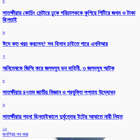
৫
সাতক্ষীরায় কোচিং সেন্টারে ঢুকে পরিচালককে কুপিয়ে পিটিয়ে জখম ও টাকা
ছিনতাই
৬
ঈদে কত খরচ করলেন? সব হিসাব চাইতে পারে এনবিআর
৭
অনিমেষকে জিম্মি করে জলদস্যু ডন বাহিনী, ৩ জলদস্যু আটক
৮
সাতক্ষীরায় ৪৭তম জাতীয় বিজ্ঞান ও প্রযুক্তি সপ্তাহ উদ্বোধন
৯
সাতক্ষীরায় গহনা ছিনতাইকালে দুর্বৃত্তের ইটের আঘাতে নারী নিহত
১০
জনপ্রিয় সব খবর