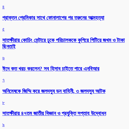
৪
প্রাক্তন প্রেমিকার সাথে ফোনালাপের পর তরুনের আত্মহত্যা
৫
সাতক্ষীরায় কোচিং সেন্টারে ঢুকে পরিচালককে কুপিয়ে পিটিয়ে জখম ও টাকা
ছিনতাই
৬
ঈদে কত খরচ করলেন? সব হিসাব চাইতে পারে এনবিআর
৭
অনিমেষকে জিম্মি করে জলদস্যু ডন বাহিনী, ৩ জলদস্যু আটক
৮
সাতক্ষীরায় ৪৭তম জাতীয় বিজ্ঞান ও প্রযুক্তি সপ্তাহ উদ্বোধন
৯