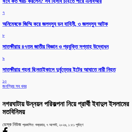
ঈদে কত খরচ করলেন? সব হিসাব চাইতে পারে এনবিআর
৭
অনিমেষকে জিম্মি করে জলদস্যু ডন বাহিনী, ৩ জলদস্যু আটক
৮
সাতক্ষীরায় ৪৭তম জাতীয় বিজ্ঞান ও প্রযুক্তি সপ্তাহ উদ্বোধন
৯
সাতক্ষীরায় গহনা ছিনতাইকালে দুর্বৃত্তের ইটের আঘাতে নারী নিহত
১০
জনপ্রিয় সব খবর
নগরঘাটায় উন্নয়ন পরিকল্পনা নিয়ে প্রার্থী ইবাদুল ইসলামের
মতবিনিময়
ডেস্ক নিউজ
প্রকাশিত: শুক্রবার, ৭ আগস্ট, ২০২৬, ১:৫১ পূর্বাহ্ণ