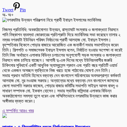
Tweet
Pin
অ-
অ+
নিজস্ব প্রতিনিধি: অবকাঠামোগত উন্নয়ন, রাস্তাঘাট সংস্কার ও জলাবদ্ধতা নিরসনে
পানি নিষ্কাশন ব্যবস্থা জোরদারের প্রতিশ্রুতি দিয়ে মতবিনিময় সভা করেছেন তালার ২
নম্বর নগরঘাটা ইউনিয়ন পরিষদ নির্বাচনের প্রার্থী আলহাজ মো. ইবাদুল ইসলাম।
বৃহস্পতিবার বিকেলে পোড়ার বাজারে আয়োজিত এক জনাকীর্ণ সভায় সভাপতিত্ব করেন
তিনি। শিল্পপতি ও সমাজসেবক ইবাদুল ইসলাম বলেন, নির্বাচিত হওয়ার অপেক্ষা না করেই
তিনি নিজ অর্থায়নে এলাকার বিভিন্ন চলাচলের অনুপযোগী সড়ক সংস্কার ও জলাবদ্ধতা
নিরসনে কাজ চালিয়ে যাচ্ছেন। আগামী দু-এক দিনের মধ্যে ইউনিয়নবাসীর জরুরি
চিকিৎসার সুবিধার্থে একটি আধুনিক অ্যাম্বুলেন্স প্রদান এবং প্রতি বছর প্রতিটি ওয়ার্ড
থেকে একজন অসচ্ছল ব্যক্তিকে নিজ খরচে হজে পাঠানোর ঘোষণা দেন তিনি।
সভায় প্রধান অতিথি হিসেবে বক্তব্য দেন বাংলাদেশ সচিবালয়ের অবসরপ্রাপ্ত কর্মকর্তা
আলহাজ মো. নুর নওয়াজ সরদার। অন্যান্যের মধ্যে বক্তব্য দেন বাংলাদেশ জাসদের
জেলা সভাপতি সরদার কাজেম, পোড়ার বাজার কমিটির সভাপতি সাইদুল আলম বাবলু ও
সাধারণ সম্পাদক মো. ইকবাল হোসেন। সভায় স্থানীয় বাসিন্দারা এলাকার বিভিন্ন
অবকাঠামোগত সমস্যা তুলে ধরেন এবং সম্মিলিতভাবে নগরঘাটার উন্নয়নে কাজ করার
অঙ্গীকার ব্যক্ত করেন।
এ সম্পর্কিত আরও খবর