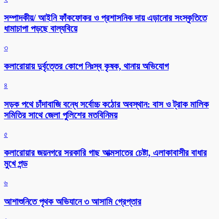
সম্পাদকীয়/ আইনি ফাঁকফোকর ও প্রশাসনিক দায় এড়ানোর সংস্কৃতিতে
ধামাচাপা পড়ছে বাল্যবিয়ে
৩
কলারোয়ায় দুর্বৃত্তের কোপে নিঃস্ব কৃষক, থানায় অভিযোগ
৪
সড়ক পথে চাঁদাবাজি বন্ধে সর্বোচ্চ কঠোর অবস্থান: বাস ও ট্রাক মালিক
সমিতির সাথে জেলা পুলিশের মতবিনিময়
৫
কলারোয়ার জয়নগরে সরকারি গাছ আত্মসাতের চেষ্টা, এলাকাবাসীর বাধার
মুখে পন্ড
৬
আশাশুনিতে পৃথক অভিযানে ৩ আসামি গ্রেপ্তার