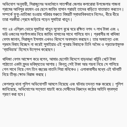
অভিযোগ অনুযায়ী, সিরাজুলের অবর্তমানে সাতক্ষীরা জেলার কলারোয়া উপজেলার গাজনা
গ্রামের আনিসুর রহমান এর ছেলে জাহিদ হাসান প্রায়ই তাদের বাড়িতে যাতায়াত করতেন।
সম্পর্কে ফুফু-ভাতিজা হওয়ায় পরিবার শুরুতে বিষয়টি স্বাভাবিকভাবে নিলেও, ধীরে ধীরে
তারা পরকীয়া প্রেমে জড়িয়ে পড়েন সুমাইয়া খাতুন।
গত ২৪ এপ্রিল ভোরে সুমাইয়া খাতুন সুযোগ বুঝে ঘরে রক্ষিত নগদ ৭ লাখ টাকা এবং ২
ভরি ওজনের স্বর্ণালংকার নিয়ে জাহিদ হাসানের সাথে পালিয়ে যান। প্রবাসীর মা খাদিজা
বেগম জানান, সিরাজুল ইসলাম এখনও বিদেশে অবস্থান করছেন। তার অজান্তে এবং
প্রথম বিবাহ বিচ্ছেদ না করেই সুমাইয়ার এই পুনরায় বিবাহকে তিনি অবৈধ ও প্রতারণামূলক
‘ব্যাভিচার’ হিসেবে উল্লেখ করেছেন।
খাদিজা বেগম আক্ষেপ করে বলেন, আমার ছেলেটা বিদেশে হাড়ভাঙা খাটুনি খেটে টাকা
পাঠাতো একটা সুন্দর ভবিষ্যতের আশায়। কিন্তু সেই টাকা আর গয়না নিয়ে সে পালিয়ে
গেল সাথে নিয়ে গেল তিন বছরের নাতনি পিয়া মনিকেও। এলাকাবাসীর মধ্যে এই ঘটনাটি
নিয়ে তীব্র ক্ষোভ বিরাজ করছে।
কেশবপুর থানা পুলিশ অভিযোগটি আমলে নিয়েছে এবং ঘটনার তদন্ত শুরু করেছে। পুলিশ
জানিয়েছে, অভিযোগের সত্যতা যাচাই করে দোষীদের বিরুদ্ধে কঠোর আইনি ব্যবস্থা
গ্রহণ করা হবে।