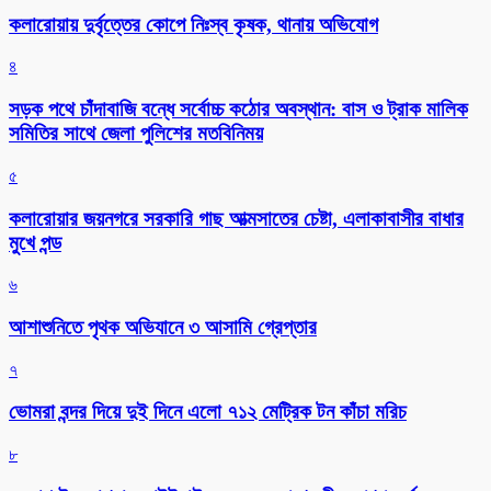
কলারোয়ায় দুর্বৃত্তের কোপে নিঃস্ব কৃষক, থানায় অভিযোগ
৪
সড়ক পথে চাঁদাবাজি বন্ধে সর্বোচ্চ কঠোর অবস্থান: বাস ও ট্রাক মালিক
সমিতির সাথে জেলা পুলিশের মতবিনিময়
৫
কলারোয়ার জয়নগরে সরকারি গাছ আত্মসাতের চেষ্টা, এলাকাবাসীর বাধার
মুখে পন্ড
৬
আশাশুনিতে পৃথক অভিযানে ৩ আসামি গ্রেপ্তার
৭
ভোমরা বন্দর দিয়ে দুই দিনে এলো ৭১২ মেট্রিক টন কাঁচা মরিচ
৮