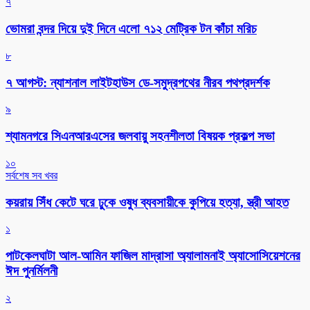
৭
ভোমরা বন্দর দিয়ে দুই দিনে এলো ৭১২ মেট্রিক টন কাঁচা মরিচ
৮
৭ আগস্ট: ন্যাশনাল লাইটহাউস ডে-সমুদ্রপথের নীরব পথপ্রদর্শক
৯
শ্যামনগরে সিএনআরএসের জলবায়ু সহনশীলতা বিষয়ক প্রকল্প সভা
১০
সর্বশেষ সব খবর
কয়রায় সিঁধ কেটে ঘরে ঢুকে ওষুধ ব্যবসায়ীকে কুপিয়ে হত্যা, স্ত্রী আহত
১
পাটকেলঘাটা আল-আমিন ফাজিল মাদ্রাসা অ্যালামনাই অ্যাসোসিয়েশনের
ঈদ পুনর্মিলনী
২