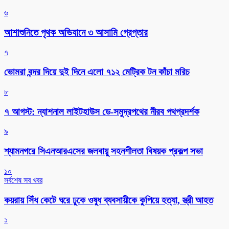
৬
আশাশুনিতে পৃথক অভিযানে ৩ আসামি গ্রেপ্তার
৭
ভোমরা বন্দর দিয়ে দুই দিনে এলো ৭১২ মেট্রিক টন কাঁচা মরিচ
৮
৭ আগস্ট: ন্যাশনাল লাইটহাউস ডে-সমুদ্রপথের নীরব পথপ্রদর্শক
৯
শ্যামনগরে সিএনআরএসের জলবায়ু সহনশীলতা বিষয়ক প্রকল্প সভা
১০
সর্বশেষ সব খবর
কয়রায় সিঁধ কেটে ঘরে ঢুকে ওষুধ ব্যবসায়ীকে কুপিয়ে হত্যা, স্ত্রী আহত
১