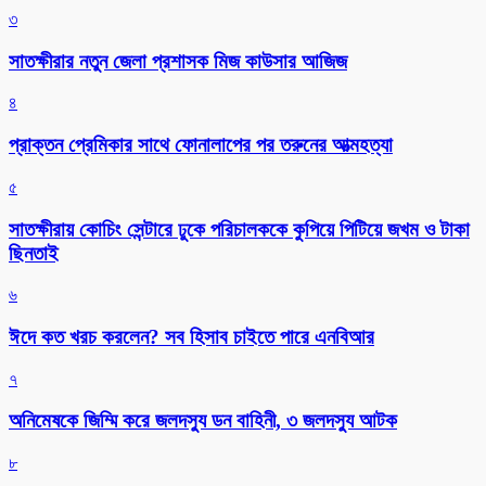
৩
সাতক্ষীরার নতুন জেলা প্রশাসক মিজ কাউসার আজিজ
৪
প্রাক্তন প্রেমিকার সাথে ফোনালাপের পর তরুনের আত্মহত্যা
৫
সাতক্ষীরায় কোচিং সেন্টারে ঢুকে পরিচালককে কুপিয়ে পিটিয়ে জখম ও টাকা
ছিনতাই
৬
ঈদে কত খরচ করলেন? সব হিসাব চাইতে পারে এনবিআর
৭
অনিমেষকে জিম্মি করে জলদস্যু ডন বাহিনী, ৩ জলদস্যু আটক
৮