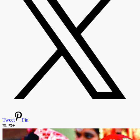
Tweet
Pin
অ-
অ+