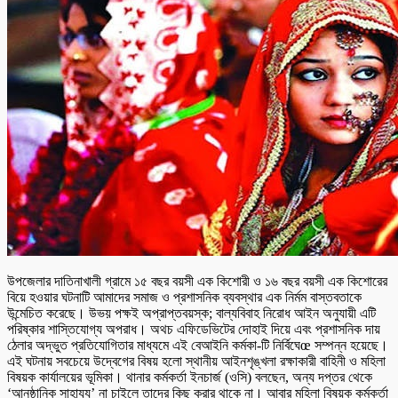
উপজেলার দাতিনাখালী গ্রামে ১৫ বছর বয়সী এক কিশোরী ও ১৬ বছর বয়সী এক কিশোরের
বিয়ে হওয়ার ঘটনাটি আমাদের সমাজ ও প্রশাসনিক ব্যবস্থার এক নির্মম বাস্তবতাকে
উন্মেচিত করেছে। উভয় পক্ষই অপ্রাপ্তবয়স্ক; বাল্যবিবাহ নিরোধ আইন অনুযায়ী এটি
পরিষ্কার শাস্তিযোগ্য অপরাধ। অথচ এফিডেভিটের দোহাই দিয়ে এবং প্রশাসনিক দায়
ঠেলার অদ্ভুত প্রতিযোগিতার মাধ্যমে এই বেআইনি কর্মকা-টি নির্বিঘেœ সম্পন্ন হয়েছে।
এই ঘটনায় সবচেয়ে উদ্বেগের বিষয় হলো স্থানীয় আইনশৃঙ্খলা রক্ষাকারী বাহিনী ও মহিলা
বিষয়ক কার্যালয়ের ভূমিকা। থানার কর্মকর্তা ইনচার্জ (ওসি) বলছেন, অন্য দপ্তর থেকে
‘আনুষ্ঠানিক সাহায্য’ না চাইলে তাদের কিছু করার থাকে না। আবার মহিলা বিষয়ক কর্মকর্তা