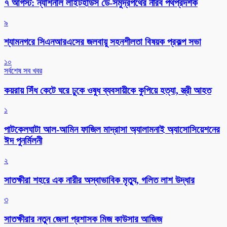
৭ আগস্ট: ন্যাশনাল লাইটহাউস ডে-সমুদ্রপথের নীরব পথপ্রদর্শক
৯
শ্যামনগরে সিএনআরএসের জলবায়ু সহনশীলতা বিষয়ক প্রকল্প সভা
১০
সর্বশেষ সব খবর
কয়রায় সিঁধ কেটে ঘরে ঢুকে ওষুধ ব্যবসায়ীকে কুপিয়ে হত্যা, স্ত্রী আহত
১
পাটকেলঘাটা আল-আমিন ফাজিল মাদ্রাসা অ্যালামনাই অ্যাসোসিয়েশনের
ঈদ পুনর্মিলনী
২
সাতক্ষীরা শহরে এক নারীর অস্বাভাবিক মৃত্যু, গলিত লাশ উদ্ধার
৩
সাতক্ষীরার নতুন জেলা প্রশাসক মিজ কাউসার আজিজ