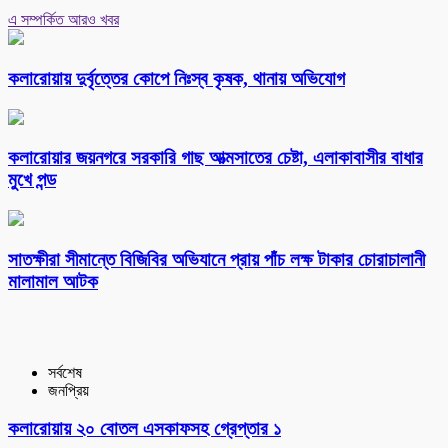
এ সম্পর্কিত আরও খবর
কলারোয়ায় দুর্বৃত্তের কোপে নিঃস্ব কৃষক, থানায় অভিযোগ
কলারোয়ার জয়নগরে সরকারি গাছ আত্মসাতের চেষ্টা, এলাকাবাসীর বাধার
মুখে পন্ড
সাতক্ষীরা সীমান্তে বিজিবির অভিযানে প্রায় পাঁচ লক্ষ টাকার চোরাচালানী
মালামাল আটক
সর্বশেষ
জনপ্রিয়
কলারোয়ায় ২০ বোতল এসকাফসহ গ্রেপ্তার ১