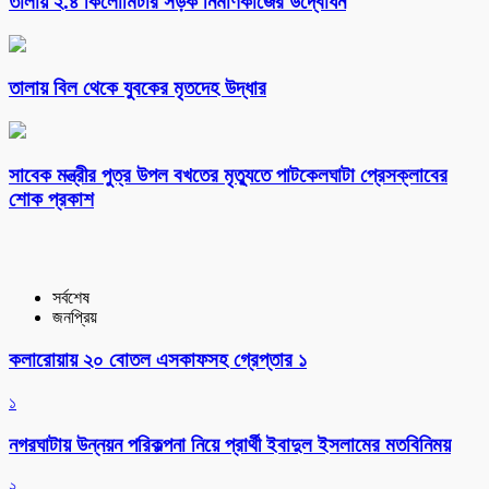
তালায় ২.৪ কিলোমিটার সড়ক নির্মাণকাজের উদ্বোধন
তালায় বিল থেকে যুবকের মৃতদেহ উদ্ধার
সাবেক মন্ত্রীর পুত্র উপল বখতের মৃত্যুতে পাটকেলঘাটা প্রেসক্লাবের
শোক প্রকাশ
সর্বশেষ
জনপ্রিয়
কলারোয়ায় ২০ বোতল এসকাফসহ গ্রেপ্তার ১
১
নগরঘাটায় উন্নয়ন পরিকল্পনা নিয়ে প্রার্থী ইবাদুল ইসলামের মতবিনিময়
২