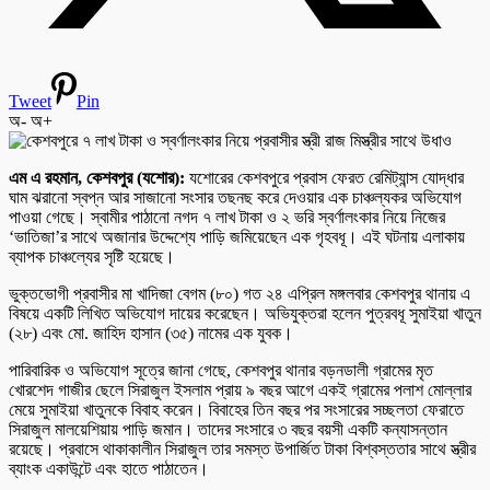
Tweet
Pin
অ-
অ+
এম এ রহমান, কেশবপুর (যশোর):
যশোরের কেশবপুরে প্রবাস ফেরত রেমিট্যান্স যোদ্ধার
ঘাম ঝরানো স্বপ্ন আর সাজানো সংসার তছনছ করে দেওয়ার এক চাঞ্চল্যকর অভিযোগ
পাওয়া গেছে। স্বামীর পাঠানো নগদ ৭ লাখ টাকা ও ২ ভরি স্বর্ণালংকার নিয়ে নিজের
‘ভাতিজা’র সাথে অজানার উদ্দেশ্যে পাড়ি জমিয়েছেন এক গৃহবধূ। এই ঘটনায় এলাকায়
ব্যাপক চাঞ্চল্যের সৃষ্টি হয়েছে।
ভুক্তভোগী প্রবাসীর মা খাদিজা বেগম (৮০) গত ২৪ এপ্রিল মঙ্গলবার কেশবপুর থানায় এ
বিষয়ে একটি লিখিত অভিযোগ দায়ের করেছেন। অভিযুক্তরা হলেন পুত্রবধূ সুমাইয়া খাতুন
(২৮) এবং মো. জাহিদ হাসান (৩৫) নামের এক যুবক।
পারিবারিক ও অভিযোগ সূত্রে জানা গেছে, কেশবপুর থানার বড়নডালী গ্রামের মৃত
খোরশেদ গাজীর ছেলে সিরাজুল ইসলাম প্রায় ৯ বছর আগে একই গ্রামের পলাশ মোল্লার
মেয়ে সুমাইয়া খাতুনকে বিবাহ করেন। বিবাহের তিন বছর পর সংসারের সচ্ছলতা ফেরাতে
সিরাজুল মালয়েশিয়ায় পাড়ি জমান। তাদের সংসারে ৩ বছর বয়সী একটি কন্যাসন্তান
রয়েছে। প্রবাসে থাকাকালীন সিরাজুল তার সমস্ত উপার্জিত টাকা বিশ্বস্ততার সাথে স্ত্রীর
ব্যাংক একাউন্টে এবং হাতে পাঠাতেন।