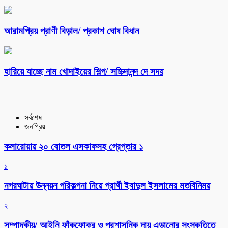
আরামপ্রিয় প্রাণী বিড়াল/ প্রকাশ ঘোষ বিধান
হারিয়ে যাচ্ছে নাম খোদাইয়ের শিল্প/ সচ্চিদানন্দ দে সদয়
সর্বশেষ
জনপ্রিয়
কলারোয়ায় ২০ বোতল এসকাফসহ গ্রেপ্তার ১
১
নগরঘাটায় উন্নয়ন পরিকল্পনা নিয়ে প্রার্থী ইবাদুল ইসলামের মতবিনিময়
২
সম্পাদকীয়/ আইনি ফাঁকফোকর ও প্রশাসনিক দায় এড়ানোর সংস্কৃতিতে