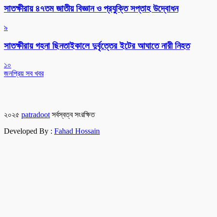
সাতক্ষীরায় ৪৭তম জাতীয় বিজ্ঞান ও প্রযুক্তি সপ্তাহ উদ্বোধন
৯
সাতক্ষীরায় গহনা ছিনতাইকালে দুর্বৃত্তের ইটের আঘাতে নারী নিহত
১০
জনপ্রিয় সব খবর
২০২৫
patradoot
সর্বস্বত্ব সংরক্ষিত
Developed By :
Fahad Hossain