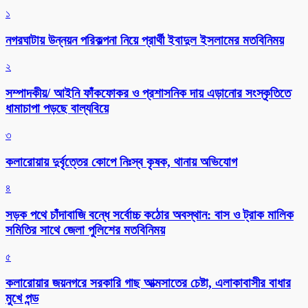
১
নগরঘাটায় উন্নয়ন পরিকল্পনা নিয়ে প্রার্থী ইবাদুল ইসলামের মতবিনিময়
২
সম্পাদকীয়/ আইনি ফাঁকফোকর ও প্রশাসনিক দায় এড়ানোর সংস্কৃতিতে
ধামাচাপা পড়ছে বাল্যবিয়ে
৩
কলারোয়ায় দুর্বৃত্তের কোপে নিঃস্ব কৃষক, থানায় অভিযোগ
৪
সড়ক পথে চাঁদাবাজি বন্ধে সর্বোচ্চ কঠোর অবস্থান: বাস ও ট্রাক মালিক
সমিতির সাথে জেলা পুলিশের মতবিনিময়
৫
কলারোয়ার জয়নগরে সরকারি গাছ আত্মসাতের চেষ্টা, এলাকাবাসীর বাধার
মুখে পন্ড