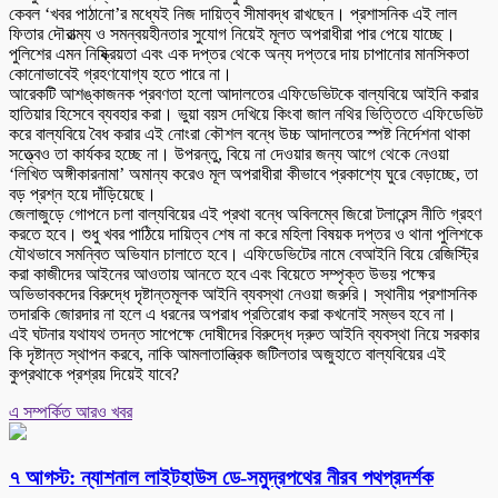
কেবল ‘খবর পাঠানো’র মধ্যেই নিজ দায়িত্ব সীমাবদ্ধ রাখছেন। প্রশাসনিক এই লাল
ফিতার দৌরাত্ম্য ও সমন্বয়হীনতার সুযোগ নিয়েই মূলত অপরাধীরা পার পেয়ে যাচ্ছে।
পুলিশের এমন নিষ্ক্রিয়তা এবং এক দপ্তর থেকে অন্য দপ্তরে দায় চাপানোর মানসিকতা
কোনোভাবেই গ্রহণযোগ্য হতে পারে না।
আরেকটি আশঙ্কাজনক প্রবণতা হলো আদালতের এফিডেভিটকে বাল্যবিয়ে আইনি করার
হাতিয়ার হিসেবে ব্যবহার করা। ভুয়া বয়স দেখিয়ে কিংবা জাল নথির ভিত্তিতে এফিডেভিট
করে বাল্যবিয়ে বৈধ করার এই নোংরা কৌশল বন্ধে উচ্চ আদালতের স্পষ্ট নির্দেশনা থাকা
সত্ত্বেও তা কার্যকর হচ্ছে না। উপরন্তু, বিয়ে না দেওয়ার জন্য আগে থেকে নেওয়া
‘লিখিত অঙ্গীকারনামা’ অমান্য করেও মূল অপরাধীরা কীভাবে প্রকাশ্যে ঘুরে বেড়াচ্ছে, তা
বড় প্রশ্ন হয়ে দাঁড়িয়েছে।
জেলাজুড়ে গোপনে চলা বাল্যবিয়ের এই প্রথা বন্ধে অবিলম্বে জিরো টলারেন্স নীতি গ্রহণ
করতে হবে। শুধু খবর পাঠিয়ে দায়িত্ব শেষ না করে মহিলা বিষয়ক দপ্তর ও থানা পুলিশকে
যৌথভাবে সমন্বিত অভিযান চালাতে হবে। এফিডেভিটের নামে বেআইনি বিয়ে রেজিস্ট্রি
করা কাজীদের আইনের আওতায় আনতে হবে এবং বিয়েতে সম্পৃক্ত উভয় পক্ষের
অভিভাবকদের বিরুদ্ধে দৃষ্টান্তমূলক আইনি ব্যবস্থা নেওয়া জরুরি। স্থানীয় প্রশাসনিক
তদারকি জোরদার না হলে এ ধরনের অপরাধ প্রতিরোধ করা কখনোই সম্ভব হবে না।
এই ঘটনার যথাযথ তদন্ত সাপেক্ষে দোষীদের বিরুদ্ধে দ্রুত আইনি ব্যবস্থা নিয়ে সরকার
কি দৃষ্টান্ত স্থাপন করবে, নাকি আমলাতান্ত্রিক জটিলতার অজুহাতে বাল্যবিয়ের এই
কুপ্রথাকে প্রশ্রয় দিয়েই যাবে?
এ সম্পর্কিত আরও খবর
৭ আগস্ট: ন্যাশনাল লাইটহাউস ডে-সমুদ্রপথের নীরব পথপ্রদর্শক