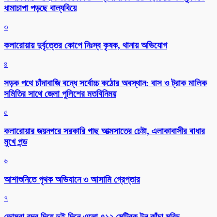
ধামাচাপা পড়ছে বাল্যবিয়ে
৩
কলারোয়ায় দুর্বৃত্তের কোপে নিঃস্ব কৃষক, থানায় অভিযোগ
৪
সড়ক পথে চাঁদাবাজি বন্ধে সর্বোচ্চ কঠোর অবস্থান: বাস ও ট্রাক মালিক
সমিতির সাথে জেলা পুলিশের মতবিনিময়
৫
কলারোয়ার জয়নগরে সরকারি গাছ আত্মসাতের চেষ্টা, এলাকাবাসীর বাধার
মুখে পন্ড
৬
আশাশুনিতে পৃথক অভিযানে ৩ আসামি গ্রেপ্তার
৭
ভোমরা বন্দর দিয়ে দুই দিনে এলো ৭১২ মেট্রিক টন কাঁচা মরিচ