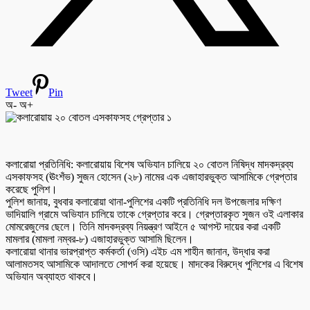
Tweet
Pin
অ-
অ+
কলারোয়া প্রতিনিধি: কলারোয়ায় বিশেষ অভিযান চালিয়ে ২০ বোতল নিষিদ্ধ মাদকদ্রব্য
এসকাফসহ (ঊংশঁভ) সুজন হোসেন (২৮) নামের এক এজাহারভুক্ত আসামিকে গ্রেপ্তার
করেছে পুলিশ।
পুলিশ জানায়, বুধবার কলারোয়া থানা-পুলিশের একটি প্রতিনিধি দল উপজেলার দক্ষিণ
ভাদিয়ালি গ্রামে অভিযান চালিয়ে তাকে গ্রেপ্তার করে। গ্রেপ্তারকৃত সুজন ওই এলাকার
মোমরেজুলের ছেলে। তিনি মাদকদ্রব্য নিয়ন্ত্রণ আইনে ৫ আগস্ট দায়ের করা একটি
মামলার (মামলা নম্বর-৮) এজাহারভুক্ত আসামি ছিলেন।
কলারোয়া থানার ভারপ্রাপ্ত কর্মকর্তা (ওসি) এইচ এম শাহীন জানান, উদ্ধার করা
আলামতসহ আসামিকে আদালতে সোপর্দ করা হয়েছে। মাদকের বিরুদ্ধে পুলিশের এ বিশেষ
অভিযান অব্যাহত থাকবে।