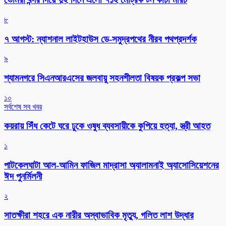
৮
৭ আগস্ট: ন্যাশনাল লাইটহাউস ডে-সমুদ্রপথের নীরব পথপ্রদর্শক
৯
শ্যামনগরে সিএনআরএসের জলবায়ু সহনশীলতা বিষয়ক প্রকল্প সভা
১০
সর্বশেষ সব খবর
কয়রায় সিঁধ কেটে ঘরে ঢুকে ওষুধ ব্যবসায়ীকে কুপিয়ে হত্যা, স্ত্রী আহত
১
পাটকেলঘাটা আল-আমিন ফাজিল মাদ্রাসা অ্যালামনাই অ্যাসোসিয়েশনের
ঈদ পুনর্মিলনী
২
সাতক্ষীরা শহরে এক নারীর অস্বাভাবিক মৃত্যু, গলিত লাশ উদ্ধার