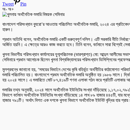
Tweet
Pin
অ-
অ+
বাংলাদেশ পরিসংখ্যান ব্যুরো’র আওতায় পরিচালিত অর্থনৈতিক শুমারি, ২০২৪ এর প্রতিবেদন
হারুন।
প্রধান অতিথি বলেন, অর্থনৈতিক শুমারি একটি গুরুত্বপূর্ণ দলিল। এটি সরকারি নীতি নির্ধ
অর্জিত হয়নি। এ ক্ষেত্রে আরও কাজ করতে হবে। তিনি বলেন, বর্তমানে সারা বিশ্বেই সেব
খুলনা বিভাগীয় পরিসংখ্যান কার্যালয়ের যুগ্মপরিচালক (ভারপ্রাপ্ত) মো: আব্দুল আলীমের 
সেমিনারে প্রধান আলোচক ছিলেন খুলনা বিশ্ববিদ্যালয়ের পরিসংখ্যান ডিসিপ্লিনের প্রফে
মুলপ্রবন্ধে জানানো হয়, ‘সময়ের বিবর্তনে দেশের কৃষি বহির্ভূত অর্থনীতির কাঠামোগত পরিব
শুমারি পরিচালিত হয়। বাংলাদেশে প্রথম অর্থনৈতিক শুমারি অনুষ্ঠিত হয় ১৯৮৬ সালে। দ্বিত
হয় ২০২৪ সালে। এ শুমারিতে মোট ৮৭,৪১৯টি গণনা এলাকা গঠন করে প্রতিটি এলাকায় আনু
শুমারির তথ্য অনুযায়ী, ২০২৪ সালে অর্থনৈতিক ইউনিটের সংখ্যা দাঁড়িয়েছে ১,১৭,০২,৭৯
বিভাগে বর্তমান অর্থনৈতিক ইউনিটের সংখ্যা দাঁড়িয়েছে ১৪ লাখ ৮৯ হাজার ৪৪৫টি, যার ম
হাজার ৭৯১টি। অর্থাৎ বিগত এক দশকে খুলনা বিভাগে অর্থনৈতিক ইউনিট বৃদ্ধির হার প্রায় 