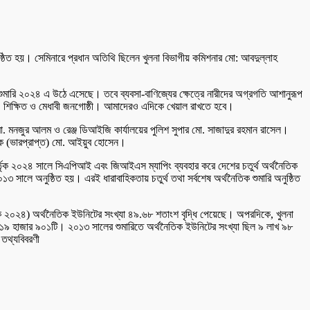
ষ্ঠিত হয়। সেমিনারে প্রধান অতিথি ছিলেন খুলনা বিভাগীয় কমিশনার মো: আবদুল্লাহ
ক শুমারি ২০২৪ এ উঠে এসেছে। তবে ব্যবসা-বাণিজ্যের ক্ষেত্রে নারীদের অগ্রগতি আশানুরূপ
্ষ, শিক্ষিত ও মেধাবী জনগোষ্ঠী। আমাদেরও এদিকে খেয়াল রাখতে হবে।
 মো. মনজুর আলম ও রেঞ্জ ডিআইজি কার্যালয়ের পুলিশ সুপার মো. সাজাদুর রহমান রাসেল।
ালক (ভারপ্রাপ্ত) মো. আইয়ুব হোসেন।
রো কর্তৃক ২০২৪ সালে সিএপিআই এবং জিআইএস ম্যাপিং ব্যবহার করে দেশের চতুর্থ অর্থনৈতিক
৩ সালে অনুষ্ঠিত হয়। এরই ধারাবাহিকতায় চতুর্থ তথা সর্বশেষ অর্থনৈতিক শুমারি অনুষ্ঠিত
কে ২০২৪) অর্থনৈতিক ইউনিটের সংখ্যা ৪৯.৬৮ শতাংশ বৃদ্ধি পেয়েছে। অপরদিকে, খুলনা
াখ ১৯ হাজার ৯০১টি। ২০১৩ সালের শুমারিতে অর্থনৈতিক ইউনিটের সংখ্যা ছিল ৯ লাখ ৯৮
 তথ্যবিবরণী