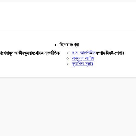
বিশেষ সংখ্যা
স.ম. আলাউদ্দিন
ষা
খেলাধুলা
জাতীয়
খুলনা
যশোর
আন্তর্জাতিক
সম্পাদকীয়
ই-পেপার
অন্যন্য আনিস
সুভাশিত সুভাষ