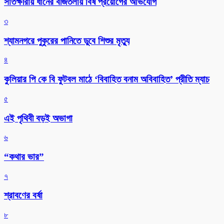
সাতক্ষীরায় ধানের বীজতলায় বিষ প্রয়োগের অভিযোগ
৩
শ্যামনগরে পুকুরের পানিতে ডুবে শিশুর মৃত্যু
৪
কুলিয়ার পি কে বি ফুটবল মাঠে ‘বিবাহিত বনাম অবিবাহিত’ প্রীতি ম্যাচ
৫
এই পৃথিবী বড়ই অভাগা
৬
“কথার ভার”
৭
শ্রাবণের বর্ষা
৮