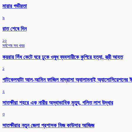
মায়ার গভীরতা
৯
রাত শেষে দিন
১০
সর্বশেষ সব খবর
কয়রায় সিঁধ কেটে ঘরে ঢুকে ওষুধ ব্যবসায়ীকে কুপিয়ে হত্যা, স্ত্রী আহত
১
পাটকেলঘাটা আল-আমিন ফাজিল মাদ্রাসা অ্যালামনাই অ্যাসোসিয়েশনের ঈদ 
২
সাতক্ষীরা শহরে এক নারীর অস্বাভাবিক মৃত্যু, গলিত লাশ উদ্ধার
৩
সাতক্ষীরার নতুন জেলা প্রশাসক মিজ কাউসার আজিজ