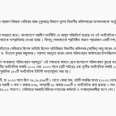
 প্রকাশ বিষয়ক সেমিনার আজ (বুধবার) বিকালে খুলনা বিভাগীয় কমিশনারের সম্মেলনকক্ষে অনু
ারণে সহায়তা করে। বাংলাদেশে গ্রামীণ অর্থনীতি যে আমূল পরিবতির্ত হয়েছে তা এই অর্থনৈতি
াখাতকে অগ্রাধিকার দেওয়া হচ্ছে। কিন্তু সেবাখাতকে প্রতিষ্ঠিত করতে প্রয়োজন একটি দক
সভাপতিত্বে সেমিনারে বিশেষ অতিথি ছিলেন অতিরিক্ত বিভাগীয় কমিশনার (সার্বিক) আবু সায়েদ
সর ড. উত্তম কুমার মজুমদার। স্বাগত বক্তৃতা করেন জেলা পরিসংখ্যান কার্যালয়ের উপপরিচ
র্তন সংক্রান্ত পরিসংখ্যান প্রস্তুত’ এই লক্ষ্যকে সামনে রেখে বাংলাদেশ পরিসংখ্যান ব্যু
ীয় অর্থনৈতিক শুমারি ২০০১ এবং ২০০৩ সালে (দুটি পর্যায়ে) এবং তৃতীয় অর্থনৈতিক শুমারি ২০১
মানিক ১৫০টি অর্থনৈতিক ইউনিট অন্তর্ভুক্ত করা হয়।
২টি, যা ২০১৩ সালে ছিল ৭৮,১৮,৫৬৫টি। তাতে বোঝা যায়, দুইটি শুমারির মধ্যে (২০১৩ থে
ধ্যে স্থায়ী ৭ লাখ ৭ হাজার ৬৭৬, অস্থায়ী ৬১ হাজার ৮৬৮টি ও অর্থনৈতিক খানা রয়েছে ৭ ল
৪৯.১২ শতাংশ। সেমিনারে সরকারি বিভিন্ন দপ্তরের কর্মকর্তা ও গণমাধ্যমকর্মীরা অংশ নেন।