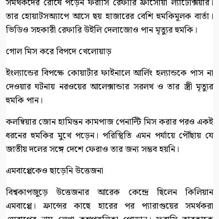
সমর্থকদের রোষে পড়েন ফরাসি রেফারি ফ্রাঁসোয়া ল্যাটেক্সিয়ার।
তার হোয়াটসঅ্যাপে আসে ছয় হাজারের বেশি হুমকিমূলক বার্তা।
ভিডিও সহকারী রেফারি উইলি দেলাজোও পান মৃত্যুর হুমকি।
গোল মিস করে বিপদে খেলোয়াড়
ইংল্যান্ডের বিপক্ষে কোয়ার্টার ফাইনালে আর্লিং হল্যান্ডকে পাস না
দেওয়ার ঘটনায় নরওয়ের আলেক্সান্ডার সরলথ ও তার স্ত্রী মৃত্যুর
হুমকি পান।
কলম্বিয়ার জোন হামিন্তন কামপাজ পেনাল্টি মিস করার পরও একই
ধরনের হুমকির মুখে পড়েন। পরিস্থিতি এমন পর্যায়ে পৌঁছায় যে
জাতীয় দলের সঙ্গে দেশে ফেরাও তার জন্য সম্ভব হয়নি।
এমবাপ্পেকেও ছাড়েনি উত্তেজনা
বিশ্বকাপজুড়ে উত্তেজনার আরেক কেন্দ্রে ছিলেন কিলিয়ান
এমবাপ্পে। ফ্রান্সের কাছে হারের পর প্যারাগুয়ের সমর্থকরা