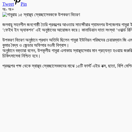
Tweet
Pin
অ-
অ+
জলবায়ু সহনশীল জনগোষ্ঠী তৈরি প্রকল্পের আওতায় সাতক্ষীরার শ্যামনগর উপজেলার গাবুরা 
‘ফেইথ ইন অ্যাকশন’ এই অনুষ্ঠানের আয়োজন করে। কানাডিয়ান দাতা সংস্থা ‘ওয়ার্ল্ড রিন
উপকরণ বিতরণ অনুষ্ঠানে প্রধান অতিথি ছিলেন গাবুরা ইউনিয়ন পরিষদের চেয়ারম্যান জি এ
কুমার বৈদ্য ও জেন্ডার অফিসার নওমী বিশ্বাস।
অনুষ্ঠানে বক্তারা বলেন, উপকূলীয় গাবুরা এলাকায় স্বাস্থ্যসেবার মান প্রত্যন্ত হওয়ায় 
চিকিৎসাসেবা নিশ্চিত হবে।
প্রকল্পের পক্ষ থেকে স্বাস্থ্য স্বেচ্ছাসেবকদের মাঝে ১৫টি ফার্স্ট এইড বক্স, ছাতা, বিপি ম