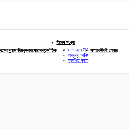
বিশেষ সংখ্যা
স.ম. আলাউদ্দিন
ষা
খেলাধুলা
জাতীয়
খুলনা
যশোর
আন্তর্জাতিক
সম্পাদকীয়
ই-পেপার
অন্যন্য আনিস
সুভাশিত সুভাষ