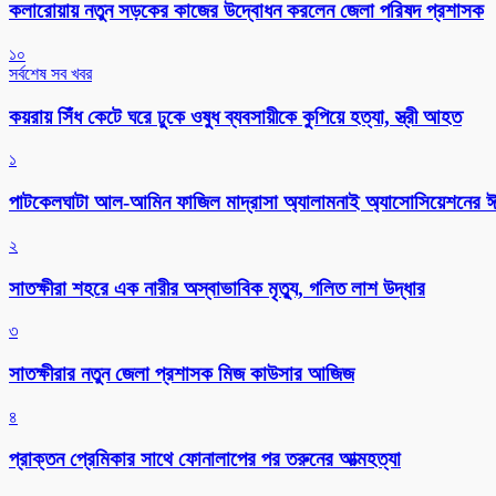
কলারোয়ায় নতুন সড়কের কাজের উদ্বোধন করলেন জেলা পরিষদ প্রশাসক
১০
সর্বশেষ সব খবর
কয়রায় সিঁধ কেটে ঘরে ঢুকে ওষুধ ব্যবসায়ীকে কুপিয়ে হত্যা, স্ত্রী আহত
১
পাটকেলঘাটা আল-আমিন ফাজিল মাদ্রাসা অ্যালামনাই অ্যাসোসিয়েশনের ঈদ 
২
সাতক্ষীরা শহরে এক নারীর অস্বাভাবিক মৃত্যু, গলিত লাশ উদ্ধার
৩
সাতক্ষীরার নতুন জেলা প্রশাসক মিজ কাউসার আজিজ
৪
প্রাক্তন প্রেমিকার সাথে ফোনালাপের পর তরুনের আত্মহত্যা