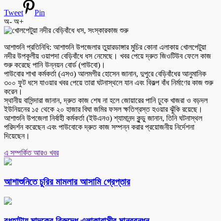
Tweet
Pin
অ-
অ+
আশাশুনি প্রতিনিধি: আশাশুনি উপজেলার তুয়ারডাঙ্গার মুচির কোনা এলাকায় খোলপেটুয়া
নদীর উপকূলীয় ওয়াপদা বেড়িবাঁধে ধস নেমেছে। খবর পেয়ে দ্রুত জিওটিউব ফেলে কাজ
শুরু করেছে পানি উন্নয়ন বোর্ড (পাউবো)।
পাউবোর শাখা কর্মকর্তা (এসও) আলমগীর হোসেন জানান, দুপুরে বেড়িবাঁধের আনুমানিক
৩০০ ফুট ধসে যাওয়ার খবর পেয়ে তারা ঘটনাস্থলে যান এবং বিকল্প বাঁধ নির্মাণের কাজ শুরু
করেন।
স্থানীয় বাসিন্দারা জানান, দ্রুত কাজ শেষ না হলে জোয়ারের পানি ঢুকে খাজরা ও বড়দল
ইউনিয়নের ১৫ থেকে ২০ হাজার বিঘা জমির ফসল ক্ষতিগ্রস্ত হওয়ার ঝুঁকি রয়েছে।
আশাশুনি উপজেলা নির্বাহী কর্মকর্তা (ইউএনও) শ্যামানন্দ কুন্ডু জানান, তিনি ঘটনাস্থল
পরিদর্শন করেছেন এবং পাউবোকে দ্রুত কাজ সম্পন্ন করার প্রয়োজনীয় নির্দেশনা
দিয়েছেন।
এ সম্পর্কিত আরও খবর
আশাশুনিতে চুরির মামলার আসামি গ্রেপ্তার
বুধহাটায় মাদকের বিরুদ্ধে এলাকাবাসীর মানববন্ধন