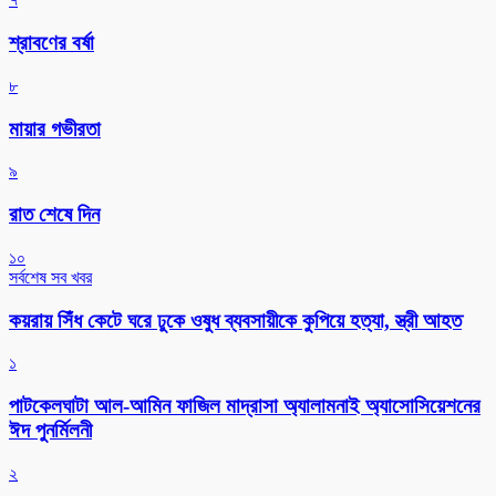
শ্রাবণের বর্ষা
৮
মায়ার গভীরতা
৯
রাত শেষে দিন
১০
সর্বশেষ সব খবর
কয়রায় সিঁধ কেটে ঘরে ঢুকে ওষুধ ব্যবসায়ীকে কুপিয়ে হত্যা, স্ত্রী আহত
১
পাটকেলঘাটা আল-আমিন ফাজিল মাদ্রাসা অ্যালামনাই অ্যাসোসিয়েশনের
ঈদ পুনর্মিলনী
২