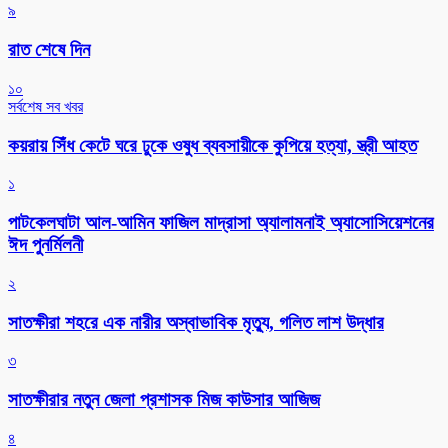
৯
রাত শেষে দিন
১০
সর্বশেষ সব খবর
কয়রায় সিঁধ কেটে ঘরে ঢুকে ওষুধ ব্যবসায়ীকে কুপিয়ে হত্যা, স্ত্রী আহত
১
পাটকেলঘাটা আল-আমিন ফাজিল মাদ্রাসা অ্যালামনাই অ্যাসোসিয়েশনের
ঈদ পুনর্মিলনী
২
সাতক্ষীরা শহরে এক নারীর অস্বাভাবিক মৃত্যু, গলিত লাশ উদ্ধার
৩
সাতক্ষীরার নতুন জেলা প্রশাসক মিজ কাউসার আজিজ
৪