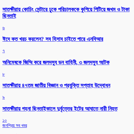
সাতক্ষীরায় কোচিং সেন্টারে ঢুকে পরিচালককে কুপিয়ে পিটিয়ে জখম ও টাকা
ছিনতাই
৬
ঈদে কত খরচ করলেন? সব হিসাব চাইতে পারে এনবিআর
৭
অনিমেষকে জিম্মি করে জলদস্যু ডন বাহিনী, ৩ জলদস্যু আটক
৮
সাতক্ষীরায় ৪৭তম জাতীয় বিজ্ঞান ও প্রযুক্তি সপ্তাহ উদ্বোধন
৯
সাতক্ষীরায় গহনা ছিনতাইকালে দুর্বৃত্তের ইটের আঘাতে নারী নিহত
১০
জনপ্রিয় সব খবর