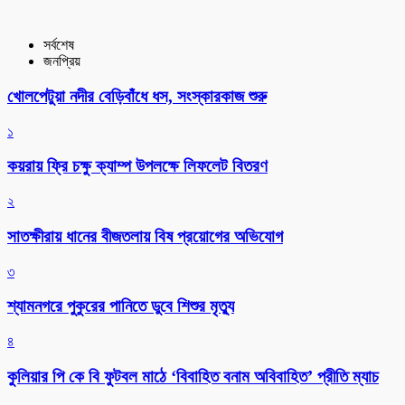
সর্বশেষ
জনপ্রিয়
খোলপেটুয়া নদীর বেড়িবাঁধে ধস, সংস্কারকাজ শুরু
১
কয়রায় ফ্রি চক্ষু ক্যাম্প উপলক্ষে লিফলেট বিতরণ
২
সাতক্ষীরায় ধানের বীজতলায় বিষ প্রয়োগের অভিযোগ
৩
শ্যামনগরে পুকুরের পানিতে ডুবে শিশুর মৃত্যু
৪
কুলিয়ার পি কে বি ফুটবল মাঠে ‘বিবাহিত বনাম অবিবাহিত’ প্রীতি ম্যাচ