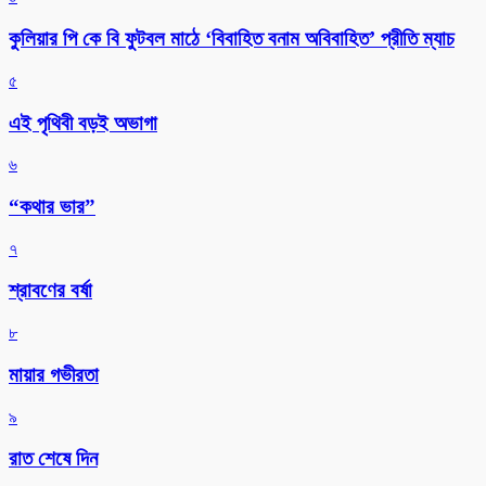
কুলিয়ার পি কে বি ফুটবল মাঠে ‘বিবাহিত বনাম অবিবাহিত’ প্রীতি ম্যাচ
৫
এই পৃথিবী বড়ই অভাগা
৬
“কথার ভার”
৭
শ্রাবণের বর্ষা
৮
মায়ার গভীরতা
৯
রাত শেষে দিন