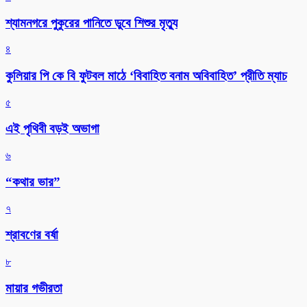
শ্যামনগরে পুকুরের পানিতে ডুবে শিশুর মৃত্যু
৪
কুলিয়ার পি কে বি ফুটবল মাঠে ‘বিবাহিত বনাম অবিবাহিত’ প্রীতি ম্যাচ
৫
এই পৃথিবী বড়ই অভাগা
৬
“কথার ভার”
৭
শ্রাবণের বর্ষা
৮
মায়ার গভীরতা