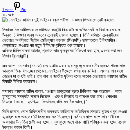
Tweet
Pin
অ-
অ+
লিভারজনিত জটিলতায় সংকটাপন্ন কনটেন্ট ক্রিয়েটর ও অভিনেত্রী কারিনা কায়সারকে
উন্নত চিকিৎসার জন্য ভারতের চেন্নাই নেওয়া হয়েছে। তিনি বর্তমানে চেন্নাইয়ের
ভেলোরে অবস্থিত খ্রিষ্টান মেডিক্যাল কলেজ (সিএমসি) হাসপাতালে চিকিৎসাধীন।
চেন্নাইয়ে নেওয়ার পর নতুন চিকিৎসাপ্রক্রিয়া শুরু হয়েছে।
এদিকে চিকিৎসকেরা জানান, প্রথমে তার ফুসফুসের চিকিৎসা করা হবে, এরপর করা হবে
লিভার ট্রান্সপ্ল্যান্ট।
এর আগে, সোমবার (১১ মে) রাত ১১টায় এয়ার অ্যাম্বুলেন্সে রাজধানীর হজরত শাহজালাল
আন্তর্জাতিক বিমানবন্দর থেকে চেন্নাইয়ের উদ্দেশে রওনা হন কারিনা। এসময় তার সঙ্গে
গেছেন মা ও দুই ভাই। তার বাবা ও জাতীয় ফুটবল দলের সাবেক খেলোয়াড় কায়সার হামিদ
বিষয়টি নিশ্চিত করেছেন।
মঙ্গলবার কায়সার হামিদ বলেন, ‘ওখানে ডাক্তাররা দ্রুত চিকিৎসা শুরু করেছেন। আগে
ফুসফুসের সমস্যাটা সামাল দিচ্ছেন। এরপর লিভারে অপারেশন করা হবে। প্রেশার
নিয়ন্ত্রণে আছে। হৃৎপিণ্ড, কিডনিসহ বাকি সব ঠিক আছে।’
তিনি জানান, দেশে চিকিৎসাধীন অবস্থায় কারিনাকে অতিরিক্ত মাত্রায় ঘুমের ওষুধ দেওয়া
হয়েছিল বলে ভারতের চিকিৎসকেরা মত দিয়েছেন। বর্তমানে ধাপে ধাপে তার শারীরিক
অবস্থার উন্নতির চেষ্টা করা হচ্ছে। ফুসফুসে জমে থাকা পানি পরিষ্কার করা হচ্ছে বলেও
উল্লেখ করেন তিনি।