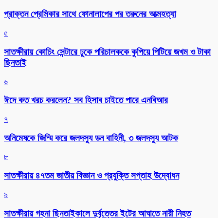
প্রাক্তন প্রেমিকার সাথে ফোনালাপের পর তরুনের আত্মহত্যা
৫
সাতক্ষীরায় কোচিং সেন্টারে ঢুকে পরিচালককে কুপিয়ে পিটিয়ে জখম ও টাকা
ছিনতাই
৬
ঈদে কত খরচ করলেন? সব হিসাব চাইতে পারে এনবিআর
৭
অনিমেষকে জিম্মি করে জলদস্যু ডন বাহিনী, ৩ জলদস্যু আটক
৮
সাতক্ষীরায় ৪৭তম জাতীয় বিজ্ঞান ও প্রযুক্তি সপ্তাহ উদ্বোধন
৯
সাতক্ষীরায় গহনা ছিনতাইকালে দুর্বৃত্তের ইটের আঘাতে নারী নিহত