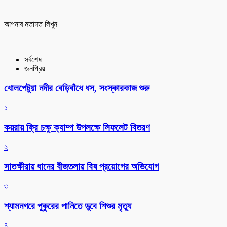
আপনার মতামত লিখুন
সর্বশেষ
জনপ্রিয়
খোলপেটুয়া নদীর বেড়িবাঁধে ধস, সংস্কারকাজ শুরু
১
কয়রায় ফ্রি চক্ষু ক্যাম্প উপলক্ষে লিফলেট বিতরণ
২
সাতক্ষীরায় ধানের বীজতলায় বিষ প্রয়োগের অভিযোগ
৩
শ্যামনগরে পুকুরের পানিতে ডুবে শিশুর মৃত্যু
৪