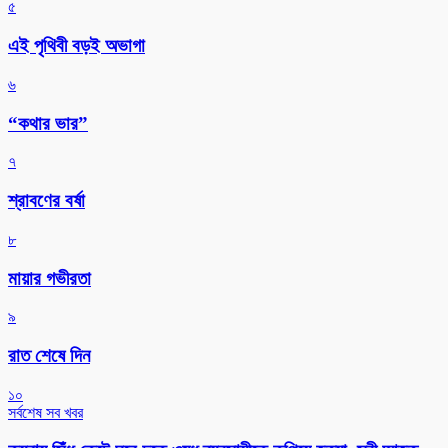
৫
এই পৃথিবী বড়ই অভাগা
৬
“কথার ভার”
৭
শ্রাবণের বর্ষা
৮
মায়ার গভীরতা
৯
রাত শেষে দিন
১০
সর্বশেষ সব খবর