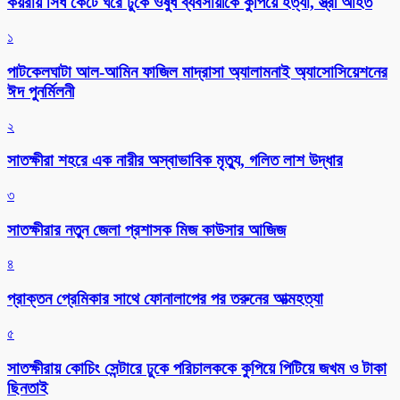
কয়রায় সিঁধ কেটে ঘরে ঢুকে ওষুধ ব্যবসায়ীকে কুপিয়ে হত্যা, স্ত্রী আহত
১
পাটকেলঘাটা আল-আমিন ফাজিল মাদ্রাসা অ্যালামনাই অ্যাসোসিয়েশনের
ঈদ পুনর্মিলনী
২
সাতক্ষীরা শহরে এক নারীর অস্বাভাবিক মৃত্যু, গলিত লাশ উদ্ধার
৩
সাতক্ষীরার নতুন জেলা প্রশাসক মিজ কাউসার আজিজ
৪
প্রাক্তন প্রেমিকার সাথে ফোনালাপের পর তরুনের আত্মহত্যা
৫
সাতক্ষীরায় কোচিং সেন্টারে ঢুকে পরিচালককে কুপিয়ে পিটিয়ে জখম ও টাকা
ছিনতাই