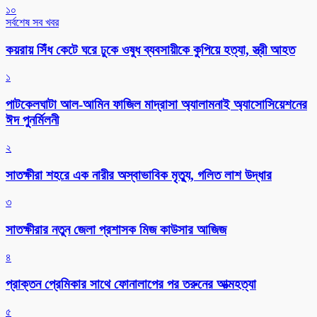
১০
সর্বশেষ সব খবর
কয়রায় সিঁধ কেটে ঘরে ঢুকে ওষুধ ব্যবসায়ীকে কুপিয়ে হত্যা, স্ত্রী আহত
১
পাটকেলঘাটা আল-আমিন ফাজিল মাদ্রাসা অ্যালামনাই অ্যাসোসিয়েশনের
ঈদ পুনর্মিলনী
২
সাতক্ষীরা শহরে এক নারীর অস্বাভাবিক মৃত্যু, গলিত লাশ উদ্ধার
৩
সাতক্ষীরার নতুন জেলা প্রশাসক মিজ কাউসার আজিজ
৪
প্রাক্তন প্রেমিকার সাথে ফোনালাপের পর তরুনের আত্মহত্যা
৫