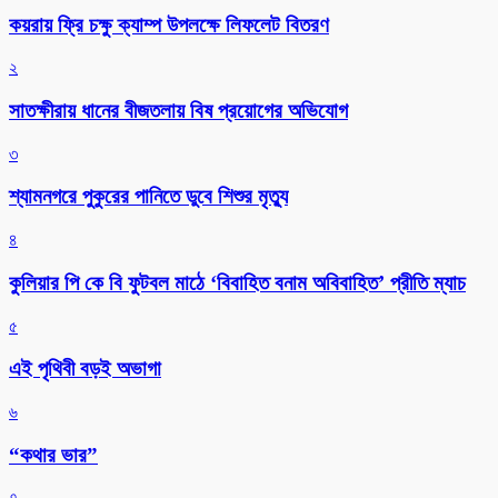
কয়রায় ফ্রি চক্ষু ক্যাম্প উপলক্ষে লিফলেট বিতরণ
২
সাতক্ষীরায় ধানের বীজতলায় বিষ প্রয়োগের অভিযোগ
৩
শ্যামনগরে পুকুরের পানিতে ডুবে শিশুর মৃত্যু
৪
কুলিয়ার পি কে বি ফুটবল মাঠে ‘বিবাহিত বনাম অবিবাহিত’ প্রীতি ম্যাচ
৫
এই পৃথিবী বড়ই অভাগা
৬
“কথার ভার”
৭