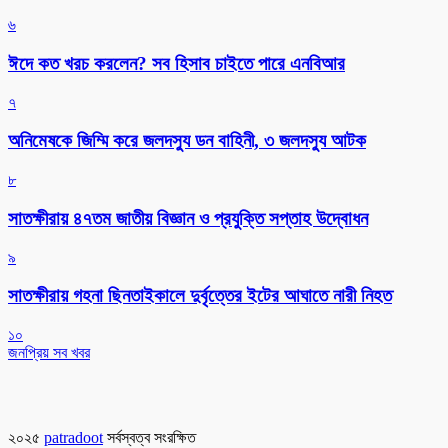
৬
ঈদে কত খরচ করলেন? সব হিসাব চাইতে পারে এনবিআর
৭
অনিমেষকে জিম্মি করে জলদস্যু ডন বাহিনী, ৩ জলদস্যু আটক
৮
সাতক্ষীরায় ৪৭তম জাতীয় বিজ্ঞান ও প্রযুক্তি সপ্তাহ উদ্বোধন
৯
সাতক্ষীরায় গহনা ছিনতাইকালে দুর্বৃত্তের ইটের আঘাতে নারী নিহত
১০
জনপ্রিয় সব খবর
২০২৫
patradoot
সর্বস্বত্ব সংরক্ষিত