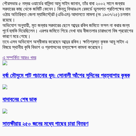
পৌরসভার ৫ নম্বর ওয়ার্ডের বাসিন্দা আবু সাইদ জানান, তাঁর বাবা ২০০২ সালে জব্বার
সরদারের কাছ থেকে জমিটি কেনেন। কিন্তু বিআরএস রেকর্ডে ভুলবশত প্রতিপক্ষের নাম
ওঠায় অতিরিক্ত জেলা ম্যাজিস্ট্রেট (এডিএম) আদালতে মামলা (নং ১৯৩৭/২৫) চলমান
রয়েছে।
অভিযোগ অনুযায়ী, মৃত জব্বার সরদারের ছেলে আব্দুর রকিব জমিতে ফসল না করার জন্য
পূর্বে হুমকি দিয়েছিলেন। এরপর জমিতে গিয়ে দেখা যায় বীজতলার চারাগুলো বিষ প্রয়োগের
কারণে মরে গেছে।
তবে এসব অভিযোগ অস্বীকার করেছেন আব্দুর রকিব। ক্ষতিগ্রস্ত কৃষক আবু সাইদ এ
বিষয়ে স্থানীয় কৃষি বিভাগ ও প্রশাসনের হস্তক্ষেপ কামনা করেছেন।
এ সম্পর্কিত আরও খবর
বর্ষা মৌসুমে পাট পচানোর ধুম: সোনালী আঁশের সুদিনের প্রত্যাশায় কৃষক
বাদাবনের শেষ ডাক
সাতক্ষীরায় ২৫০ জনের মধ্যে গাছের চারা বিতরণ