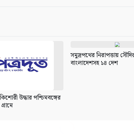
সমুদ্রপথের নিরাপত্তায় সৌদ
বাংলাদেশসহ ১৪ দেশ
িশোরী উদ্ধার পশ্চিমবঙ্গের
গ্রামে