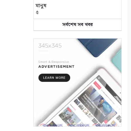
মানুষ
৫
সর্বশেষ সব খবর
কুলিয়ার পি কে বি ফুটবল মাঠে
‘বিবাহিত বনাম অবিবাহিত’ প্রীতি
ম্যাচ
৬
দীর্ঘশ্বাস নাহয় বুকের
৭
বর্ষা মৌসুমে পাট পচানোর ধুম:
সোনালী আঁশের সুদিনের প্রত্যাশায়
কৃষক
৮
বাদাবনের শেষ ডাক