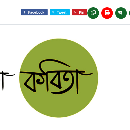
অ-
Facebook
Tweet
Pin