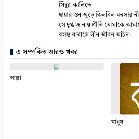
সিঁদুর-কালিতে
ছায়ার স্তন জুড়ে কিলবিল মনসার ন
সে দুগ্ধ জানায় প্রীতি তোমাকে আম
বসন্ত বাতাসে লীন জীবন অচিন।
এ সম্পর্কিত আরও খবর
পাল্লা
মানুষ