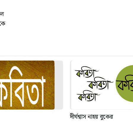
ীল
াকে
দীর্ঘশ্বাস নাহয় বুকের