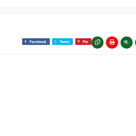
অ-
Facebook
Tweet
Pin