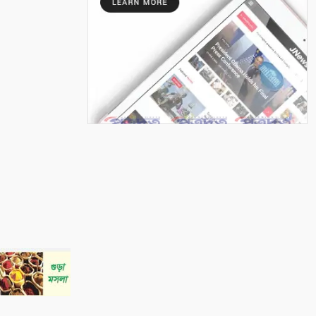
বর্ষা মৌসুমে পাট পচানোর ধুম:
সোনালী আঁশের সুদিনের প্রত্যাশায়
কৃষক
৮
বাদাবনের শেষ ডাক
৯
দেবহাটায় নিজেদের উদ্যোগেই
সড়ক সংস্কারে গ্রামবাসী
১০