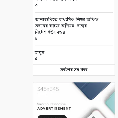
৩
আশাশুনিতে মাধ্যমিক শিক্ষা অফিস
ভবনের কাজে অনিয়ম, বন্ধের
নির্দেশ ইউএনওর
৪
মানুষ
৫
সর্বশেষ সব খবর
কুলিয়ার পি কে বি ফুটবল মাঠে
‘বিবাহিত বনাম অবিবাহিত’ প্রীতি
ম্যাচ
৬
দীর্ঘশ্বাস নাহয় বুকের
৭