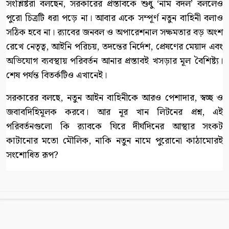
সংশ্লিষ্টরা বলছেন, সরকারের প্রস্তাবকে শুধু ‘নাম বদল’ বললেও
পুরো চিত্রটি ধরা পড়ে না। আবার একে সম্পূর্ণ নতুন বাহিনী বলাও
সঠিক হবে না। র‍্যাবের জনবল ও অপারেশনাল সক্ষমতার বড় অংশ
রেখে নেতৃত্ব, আইনি পরিচয়, তদন্তের নির্দেশ, প্রেষণের মেয়াদ এবং
অভিযোগ ব্যবস্থায় পরিবর্তন আনার প্রস্তাবই খসড়ার মূল বৈশিষ্ট্য।
শেষ পর্যন্ত বিতর্কটিও এখানেই।
সরকারের বলছে, নতুন আইন বাহিনীকে আরও পেশাদার, স্বচ্ছ ও
জবাবদিহিমূলক করবে। আর নূর খান লিটনের প্রশ্ন, এই
পরিবর্তনগুলো কি র‍্যাবকে ঘিরে দীর্ঘদিনের আস্থার সংকট
কাটানোর মতো মৌলিক, নাকি নতুন নামে পুরোনো কাঠামোরই
সংশোধিত রূপ?