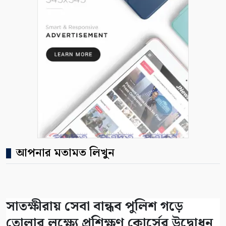
আপনার মতামত লিখুন
সাতক্ষীরায় সেবা বান্ধব পুলিশ গড়ে
তোলার লক্ষ্যে প্রশিক্ষণ কোর্সের উদ্বোধন