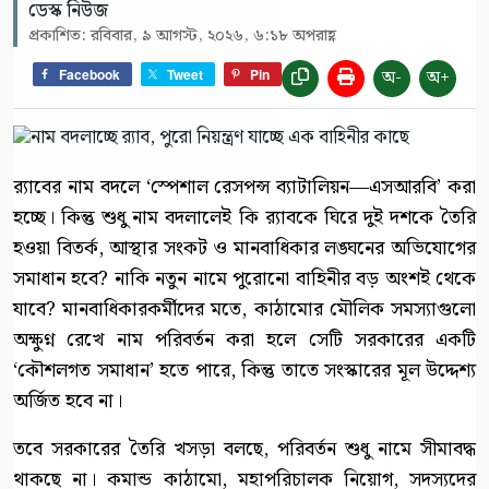
ডেস্ক নিউজ
প্রকাশিত: রবিবার, ৯ আগস্ট, ২০২৬, ৬:১৮ অপরাহ্ণ
অ-
অ+
Facebook
Tweet
Pin
র‍্যাবের নাম বদলে ‘স্পেশাল রেসপন্স ব্যাটালিয়ন—এসআরবি’ করা
হচ্ছে। কিন্তু শুধু নাম বদলালেই কি র‍্যাবকে ঘিরে দুই দশকে তৈরি
হওয়া বিতর্ক, আস্থার সংকট ও মানবাধিকার লঙ্ঘনের অভিযোগের
সমাধান হবে? নাকি নতুন নামে পুরোনো বাহিনীর বড় অংশই থেকে
যাবে? মানবাধিকারকর্মীদের মতে, কাঠামোর মৌলিক সমস্যাগুলো
অক্ষুণ্ন রেখে নাম পরিবর্তন করা হলে সেটি সরকারের একটি
‘কৌশলগত সমাধান’ হতে পারে, কিন্তু তাতে সংস্কারের মূল উদ্দেশ্য
অর্জিত হবে না।
তবে সরকারের তৈরি খসড়া বলছে, পরিবর্তন শুধু নামে সীমাবদ্ধ
থাকছে না। কমান্ড কাঠামো, মহাপরিচালক নিয়োগ, সদস্যদের