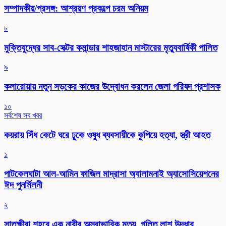
সম্পাদকীয়/প্রসঙ্গ: আশ্রয়ণ প্রকল্পে চরম অনিয়ম
৮
মুক্তিযুদ্ধের সাব-সেক্টর কমান্ডার শাহজাহান মাস্টারের মৃত্যুবার্ষিকী পালিত
৯
কলারোয়ায় নতুন সড়কের কাজের উদ্বোধন করলেন জেলা পরিষদ প্রশাসক
১০
সর্বশেষ সব খবর
কয়রায় সিঁধ কেটে ঘরে ঢুকে ওষুধ ব্যবসায়ীকে কুপিয়ে হত্যা, স্ত্রী আহত
১
পাটকেলঘাটা আল-আমিন ফাজিল মাদ্রাসা অ্যালামনাই অ্যাসোসিয়েশনের
ঈদ পুনর্মিলনী
২
সাতক্ষীরা শহরে এক নারীর অস্বাভাবিক মৃত্যু, গলিত লাশ উদ্ধার