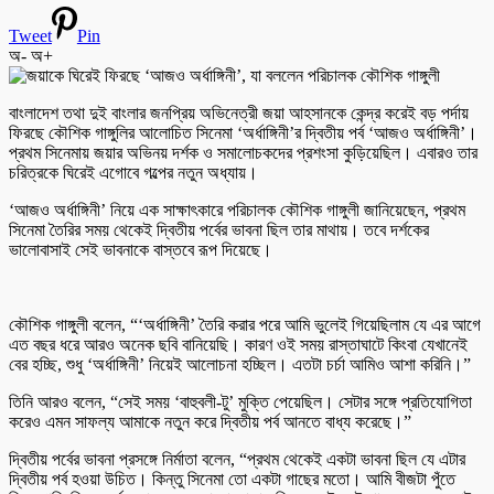
Tweet
Pin
অ-
অ+
বাংলাদেশ তথা দুই বাংলার জনপ্রিয় অভিনেত্রী জয়া আহসানকে কেন্দ্র করেই বড় পর্দায়
ফিরছে কৌশিক গাঙ্গুলির আলোচিত সিনেমা ‘অর্ধাঙ্গিনী’র দ্বিতীয় পর্ব ‘আজও অর্ধাঙ্গিনী’।
প্রথম সিনেমায় জয়ার অভিনয় দর্শক ও সমালোচকদের প্রশংসা কুড়িয়েছিল। এবারও তার
চরিত্রকে ঘিরেই এগোবে গল্পের নতুন অধ্যায়।
‘আজও অর্ধাঙ্গিনী’ নিয়ে এক সাক্ষাৎকারে পরিচালক কৌশিক গাঙ্গুলী জানিয়েছেন, প্রথম
সিনেমা তৈরির সময় থেকেই দ্বিতীয় পর্বের ভাবনা ছিল তার মাথায়। তবে দর্শকের
ভালোবাসাই সেই ভাবনাকে বাস্তবে রূপ দিয়েছে।
কৌশিক গাঙ্গুলী বলেন, “‘অর্ধাঙ্গিনী’ তৈরি করার পরে আমি ভুলেই গিয়েছিলাম যে এর আগে
এত বছর ধরে আরও অনেক ছবি বানিয়েছি। কারণ ওই সময় রাস্তাঘাটে কিংবা যেখানেই
বের হচ্ছি, শুধু ‘অর্ধাঙ্গিনী’ নিয়েই আলোচনা হচ্ছিল। এতটা চর্চা আমিও আশা করিনি।”
তিনি আরও বলেন, “সেই সময় ‘বাহুবলী-টু’ মুক্তি পেয়েছিল। সেটার সঙ্গে প্রতিযোগিতা
করেও এমন সাফল্য আমাকে নতুন করে দ্বিতীয় পর্ব আনতে বাধ্য করেছে।”
দ্বিতীয় পর্বের ভাবনা প্রসঙ্গে নির্মাতা বলেন, “প্রথম থেকেই একটা ভাবনা ছিল যে এটার
দ্বিতীয় পর্ব হওয়া উচিত। কিন্তু সিনেমা তো একটা গাছের মতো। আমি বীজটা পুঁতে