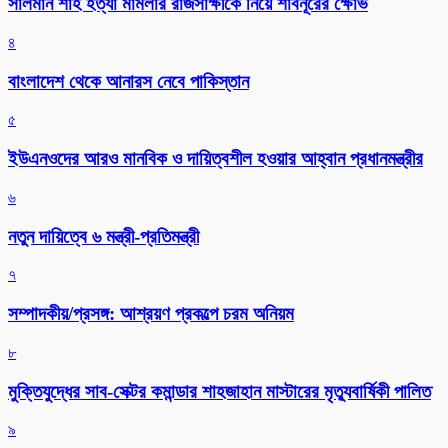
সালমান শাহ হত্যা মামলার রাজসাক্ষীকে নিয়ে শাবনূরের ক্ষোভ
৪
বাংলাদেশ থেকে আনারস নেবে পাকিস্তান
৫
ইউএনওদের আরও মানবিক ও দায়িত্বশীল হওয়ার আহ্বান প্রধানমন্ত্রীর
৬
নতুন দায়িত্বে ৬ মন্ত্রী-প্রতিমন্ত্রী
৭
সম্পাদকীয়/প্রসঙ্গ: আশ্রয়ণ প্রকল্পে চরম অনিয়ম
৮
মুক্তিযুদ্ধের সাব-সেক্টর কমান্ডার শাহজাহান মাস্টারের মৃত্যুবার্ষিকী পালিত
৯