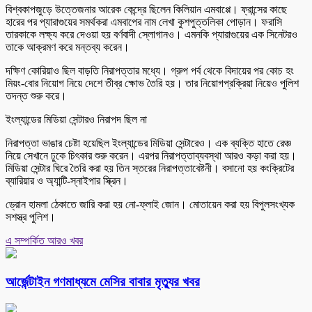
বিশ্বকাপজুড়ে উত্তেজনার আরেক কেন্দ্রে ছিলেন কিলিয়ান এমবাপ্পে। ফ্রান্সের কাছে
হারের পর প্যারাগুয়ের সমর্থকরা এমবাপের নাম লেখা কুশপুত্তলিকা পোড়ান। ফরাসি
তারকাকে লক্ষ্য করে দেওয়া হয় বর্ণবাদী স্লোগানও। এমনকি প্যারাগুয়ের এক সিনেটরও
তাকে আক্রমণ করে মন্তব্য করেন।
দক্ষিণ কোরিয়াও ছিল বাড়তি নিরাপত্তার মধ্যে। গ্রুপ পর্ব থেকে বিদায়ের পর কোচ হং
মিয়ং-বোর নিয়োগ নিয়ে দেশে তীব্র ক্ষোভ তৈরি হয়। তার নিয়োগপ্রক্রিয়া নিয়েও পুলিশ
তদন্ত শুরু করে।
ইংল্যান্ডের মিডিয়া সেন্টারও নিরাপদ ছিল না
নিরাপত্তা ভাঙার চেষ্টা হয়েছিল ইংল্যান্ডের মিডিয়া সেন্টারেও। এক ব্যক্তি হাতে রেঞ্চ
নিয়ে সেখানে ঢুকে চিৎকার শুরু করেন। এরপর নিরাপত্তাব্যবস্থা আরও কড়া করা হয়।
মিডিয়া সেন্টার ঘিরে তৈরি করা হয় তিন স্তরের নিরাপত্তাবেষ্টনী। বসানো হয় কংক্রিটের
ব্যারিয়ার ও অ্যান্টি-স্নাইপার স্ক্রিন।
ড্রোন হামলা ঠেকাতে জারি করা হয় নো-ফ্লাই জোন। মোতায়েন করা হয় বিপুলসংখ্যক
সশস্ত্র পুলিশ।
এ সম্পর্কিত আরও খবর
আর্জেন্টাইন গণমাধ্যমে মেসির বাবার মৃত্যুর খবর