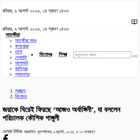
রবিবার, ৯ আগস্ট ২০২৬, ২৪ শ্রাবণ ১৪৩৩
রবিবার, ৯ আগস্ট ২০২৬, ২৪ শ্রাবণ ১৪৩৩
সাতক্ষীরা
সাতক্ষীরা সদর
কলারোয়া
তালা
বিনোদন
শিক্ষা
খেলাধুলা
জাতীয়
খুলনা
যশোর
দেবহাটা
আশাশুনি
কালিগঞ্জ
শ্যামনগর
প্রচ্ছদ
বিনোদন
জয়াকে ঘিরেই ফিরছে ‘আজও অর্ধাঙ্গিনী’, যা বললেন
পরিচালক কৌশিক গাঙ্গুলী
ডেস্ক নিউজ
প্রকাশিত: বৃহস্পতিবার, ৯ জুলাই, ২০২৬, ৩:২৭ অপরাহ্ণ