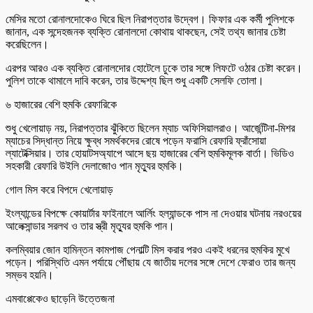
মেসির মতো রোনালদোকেও ঘিরে ছিল নিরাপত্তার উদ্বেগ। ফিফার এক কর্মী পুলিশকে
জানান, এক সন্দেহজনক ব্যক্তি রোনালদো কোথায় থাকছেন, সেই তথ্য জানার চেষ্টা
করেছিলেন।
এরপর আরও এক ব্যক্তি রোনালদোর হোটেলে ঢুকে তার সঙ্গে লিফটে ওঠার চেষ্টা করেন।
পুলিশ তাকে থামালে দাবি করেন, তার উদ্দেশ্য ছিল শুধু একটি সেলফি তোলা।
৬ হাজারের বেশি হুমকি রেফারিকে
শুধু খেলোয়াড় নয়, নিরাপত্তার ঝুঁকিতে ছিলেন ম্যাচ অফিসিয়ালরাও। আর্জেন্টিনা-মিশর
ম্যাচের সিদ্ধান্ত নিয়ে ক্ষুব্ধ সমর্থকদের রোষে পড়েন ফরাসি রেফারি ফ্রাঁসোয়া
ল্যাটেক্সিয়ার। তার হোয়াটসঅ্যাপে আসে ছয় হাজারের বেশি হুমকিমূলক বার্তা। ভিডিও
সহকারী রেফারি উইলি দেলাজোও পান মৃত্যুর হুমকি।
গোল মিস করে বিপদে খেলোয়াড়
ইংল্যান্ডের বিপক্ষে কোয়ার্টার ফাইনালে আর্লিং হল্যান্ডকে পাস না দেওয়ার ঘটনায় নরওয়ের
আলেক্সান্ডার সরলথ ও তার স্ত্রী মৃত্যুর হুমকি পান।
কলম্বিয়ার জোন হামিন্তন কামপাজ পেনাল্টি মিস করার পরও একই ধরনের হুমকির মুখে
পড়েন। পরিস্থিতি এমন পর্যায়ে পৌঁছায় যে জাতীয় দলের সঙ্গে দেশে ফেরাও তার জন্য
সম্ভব হয়নি।
এমবাপ্পেকেও ছাড়েনি উত্তেজনা