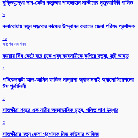
মুক্তিযুদ্ধের সাব-সেক্টর কমান্ডার শাহজাহান মাস্টারের মৃত্যুবার্ষিকী পালিত
৯
কলারোয়ায় নতুন সড়কের কাজের উদ্বোধন করলেন জেলা পরিষদ প্রশাসক
১০
সর্বশেষ সব খবর
কয়রায় সিঁধ কেটে ঘরে ঢুকে ওষুধ ব্যবসায়ীকে কুপিয়ে হত্যা, স্ত্রী আহত
১
পাটকেলঘাটা আল-আমিন ফাজিল মাদ্রাসা অ্যালামনাই অ্যাসোসিয়েশনের
ঈদ পুনর্মিলনী
২
সাতক্ষীরা শহরে এক নারীর অস্বাভাবিক মৃত্যু, গলিত লাশ উদ্ধার
৩
সাতক্ষীরার নতুন জেলা প্রশাসক মিজ কাউসার আজিজ