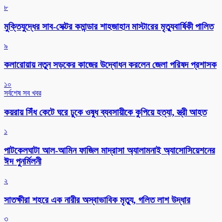
৮
মুক্তিযুদ্ধের সাব-সেক্টর কমান্ডার শাহজাহান মাস্টারের মৃত্যুবার্ষিকী পালিত
৯
কলারোয়ায় নতুন সড়কের কাজের উদ্বোধন করলেন জেলা পরিষদ প্রশাসক
১০
সর্বশেষ সব খবর
কয়রায় সিঁধ কেটে ঘরে ঢুকে ওষুধ ব্যবসায়ীকে কুপিয়ে হত্যা, স্ত্রী আহত
১
পাটকেলঘাটা আল-আমিন ফাজিল মাদ্রাসা অ্যালামনাই অ্যাসোসিয়েশনের
ঈদ পুনর্মিলনী
২
সাতক্ষীরা শহরে এক নারীর অস্বাভাবিক মৃত্যু, গলিত লাশ উদ্ধার
৩