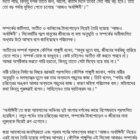
দিতে পারি, কিন্তু দর্শক তাতে জল, আলো, বাতাস দিলে তবেই সেই গাছ বড় হবে। তাই
তো বড় পর্দায় মুক্তি পেতে চলেছে ‘আজও অর্ধাঙ্গিনী’।”
সম্পর্কের জটিলতা, অতীত ও বর্তমানের টানাপোড়েন নিয়েই তৈরি হয়েছে ‘আজও
অর্ধাঙ্গিনী’। সিনেমাটির গল্পে মানুষের জীবনের না বলা অনুভূতি ও সম্পর্কের অমীমাংসিত
অধ্যায় উঠে আসবে বলে জানিয়েছেন পরিচালক।
অতীতের সম্পর্ক প্রসঙ্গে কৌশিক গাঙ্গুলী বলেন, “মানুষ ভুলে যায়, জীবনের সবকিছু হারিয়ে
যেতে পারে। সম্পর্ক হোক বা বন্ধুত্ব। কেউ চাইলেও অতীত নষ্ট করতে পারবে না।
আমরা অস্বীকার করতে পারি হয়তো, কিন্তু তাতে সেটা মিথ্যে হয়ে যায় না।”
নারী চরিত্র নির্মাণের বিষয়ে বরাবরই প্রশংসিত কৌশিক গাঙ্গুলী জানান, পর্দায় নারীর
অনুভূতি ও মনস্তত্ত্ব তুলে ধরা তার অন্যতম পছন্দের কাজ। তিনি বলেন, “পর্দায় নারী
চরিত্রের অঙ্কন আমার অন্যতম পছন্দের কাজ। কারণ মহিলা পরিচালক কম। মহিলাদের
কথা কিন্তু পুরুষরাই বলেন। সাহিত্যেও তার ব্যতিক্রম নয়।”
‘অর্ধাঙ্গিনী’তে জয়া আহসানের অভিনয় দুই বাংলার দর্শকের কাছে বিশেষভাবে প্রশংসিত
হয়েছিল। নতুন পর্বেও তার চরিত্রের আবেগ, সম্পর্কের টানাপোড়েন ও জীবনের নানা
দ্বন্দ্বকে ঘিরেই গল্প এগোবে।
জয়া আহসানের জনপ্রিয়তা এবং প্রথম পর্বের সাফল্যের কারণে ‘আজও অর্ধাঙ্গিনী’ নিয়েও
এরই মধ্যে তৈরি হয়েছে দর্শকের আগ্রহ। কৌশিক গাঙ্গুলির এই সিনেমা আবারও সম্পর্কের