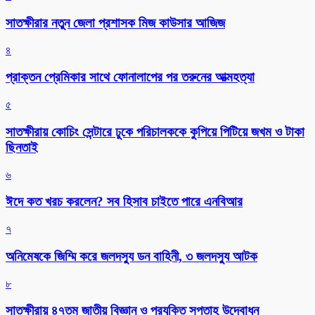
সাতক্ষীরার নতুন জেলা প্রশাসক মিজ কাউসার আজিজ
৪
প্রাক্তন প্রেমিকার সাথে ফোনালাপের পর তরুনের আত্মহত্যা
৫
সাতক্ষীরায় কোচিং সেন্টারে ঢুকে পরিচালককে কুপিয়ে পিটিয়ে জখম ও টাকা
ছিনতাই
৬
ঈদে কত খরচ করলেন? সব হিসাব চাইতে পারে এনবিআর
৭
অনিমেষকে জিম্মি করে জলদস্যু ডন বাহিনী, ৩ জলদস্যু আটক
৮
সাতক্ষীরায় ৪৭তম জাতীয় বিজ্ঞান ও প্রযুক্তি সপ্তাহ উদ্বোধন