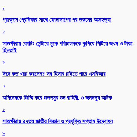
৪
প্রাক্তন প্রেমিকার সাথে ফোনালাপের পর তরুনের আত্মহত্যা
৫
সাতক্ষীরায় কোচিং সেন্টারে ঢুকে পরিচালককে কুপিয়ে পিটিয়ে জখম ও টাকা
ছিনতাই
৬
ঈদে কত খরচ করলেন? সব হিসাব চাইতে পারে এনবিআর
৭
অনিমেষকে জিম্মি করে জলদস্যু ডন বাহিনী, ৩ জলদস্যু আটক
৮
সাতক্ষীরায় ৪৭তম জাতীয় বিজ্ঞান ও প্রযুক্তি সপ্তাহ উদ্বোধন
৯