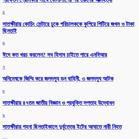
৫
সাতক্ষীরায় কোচিং সেন্টারে ঢুকে পরিচালককে কুপিয়ে পিটিয়ে জখম ও টাকা
ছিনতাই
৬
ঈদে কত খরচ করলেন? সব হিসাব চাইতে পারে এনবিআর
৭
অনিমেষকে জিম্মি করে জলদস্যু ডন বাহিনী, ৩ জলদস্যু আটক
৮
সাতক্ষীরায় ৪৭তম জাতীয় বিজ্ঞান ও প্রযুক্তি সপ্তাহ উদ্বোধন
৯
সাতক্ষীরায় গহনা ছিনতাইকালে দুর্বৃত্তের ইটের আঘাতে নারী নিহত
১০