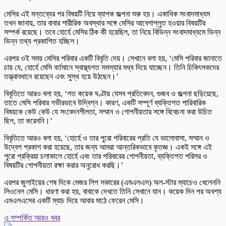
মেসির এই মন্তব্যের পর বিষয়টি নিয়ে ব্যাপক জল্পনা শুরু হয়। একাধিক সংবাদমাধ্যম
তখন জানায়, তার বাবার শারীরিক অবস্থার সঙ্গে মেসির আবেগাপ্লুত হওয়ার বিষয়টির
সম্পর্ক রয়েছে। তবে হোর্হে মেসির ঠিক কী হয়েছিল, তা নিয়ে বিভিন্ন সংবাদমাধ্যমে ভিন্ন
ভিন্ন তথ্য প্রকাশিত হচ্ছিল।
এরপর ওই সময় মেসির পরিবার একটি বিবৃতি দেয়। সেখানে বলা হয়, ‘মেসি পরিবার জানাতে
চায় যে, হোর্হে মেসি বর্তমানে স্বাস্থ্যগত সমস্যার মধ্য দিয়ে যাচ্ছেন। তিনি চিকিৎসকদের
তত্ত্বাবধানে রয়েছেন এবং সুস্থ হয়ে উঠছেন।’
বিবৃতিতে আরও বলা হয়, ‘গত কয়েক ঘণ্টায় যেসব প্রতিবেদন, গুজব ও জল্পনা ছড়িয়েছে,
তাতে মেসি পরিবার গভীরভাবে উদ্বিগ্ন। কারণ, একটি সম্পূর্ণ ব্যক্তিগত পারিবারিক
বিষয়কে কেউ কেউ যে সংবেদনশীলতা, সম্মান ও গোপনীয়তার সঙ্গে বিবেচনা করা উচিত
ছিল, তা করেননি।’
বিবৃতিতে আরও বলা হয়, ‘হোর্হে ও তার পুরো পরিবারের প্রতি যে ভালোবাসা, সম্মান ও
উদ্বেগ প্রকাশ করা হয়েছে, তার জন্য আমরা আন্তরিকভাবে কৃতজ্ঞ। একই সঙ্গে এই
পুরো প্রক্রিয়া চলাকালে হোর্হে এবং তার পরিবারের গোপনীয়তা, ব্যক্তিগত পরিসর ও
বিষয়টির গোপনীয়তা রক্ষা করার অনুরোধ করছি।’
এরপর জুলাইয়ের শেষ দিকে মেজর লিগ সকারের (এমএলএস) অল-স্টার ম্যাচেও খেলেননি
লিওনেল মেসি। ধারণা করা হয়, বাবাকে দেখতে তিনি সেখানে যান। কয়েক দিন পর অবশ্য
এমএলএসের একটি ম্যাচ দিয়ে আবার মাঠে ফেরেন মেসি।
এ সম্পর্কিত আরও খবর