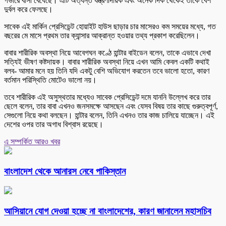
গভীরে বাসা বেঁধেছে। এটি অত্যন্ত যন্ত্রণাদায়ক এবং অনেক দিক থেকেই তাকে বেশ
দুর্বল করে ফেলছে।
সাবেক এই মার্কিন প্রেসিডেন্ট হোয়াইট হাউস ছাড়ার চার মাসেরও কম সময়ের মধ্যে, গত
বছরের মে মাসে প্রথম তার ক্যান্সার আক্রান্ত হওয়ার তথ্য প্রকাশ করেছিলেন।
বাবার শারীরিক অবস্থা নিয়ে আবেগঘন কণ্ঠে হান্টার বাইডেন বলেন, তাকে এভাবে দেখা
সত্যিই ভীষণ কষ্টদায়ক। বাবার শারীরিক অবস্থা নিয়ে এখন আমি কেবল একটি কথাই
বলব- আমার মনে হয় তিনি যদি একটু বেশি অভিযোগ করতেন তবে ভালো হতো, কারণ
বর্তমান পরিস্থিতি মোটেও ভালো নয়।
তবে শারীরিক এই অসুস্থতার মধ্যেও সাবেক প্রেসিডেন্ট দমে যাননি উল্লেখ করে তার
ছেলে বলেন, তার বাবা এখনও জনসমক্ষে আসছেন এবং যেসব বিষয় তার কাছে গুরুত্বপূর্ণ,
সেগুলো নিয়ে কথা বলছেন। হান্টার বলেন, তিনি এখনও তার কাজ চালিয়ে যাচ্ছেন। এই
দেশের ওপর তার অগাধ বিশ্বাস রয়েছে।
এ সম্পর্কিত আরও খবর
বাংলাদেশ থেকে আনারস নেবে পাকিস্তান
আসিয়ানে যোগ দেওয়া হচ্ছে না বাংলাদেশের, কারণ জানালেন মহাসচিব