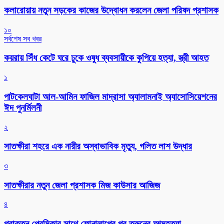
কলারোয়ায় নতুন সড়কের কাজের উদ্বোধন করলেন জেলা পরিষদ প্রশাসক
১০
সর্বশেষ সব খবর
কয়রায় সিঁধ কেটে ঘরে ঢুকে ওষুধ ব্যবসায়ীকে কুপিয়ে হত্যা, স্ত্রী আহত
১
পাটকেলঘাটা আল-আমিন ফাজিল মাদ্রাসা অ্যালামনাই অ্যাসোসিয়েশনের
ঈদ পুনর্মিলনী
২
সাতক্ষীরা শহরে এক নারীর অস্বাভাবিক মৃত্যু, গলিত লাশ উদ্ধার
৩
সাতক্ষীরার নতুন জেলা প্রশাসক মিজ কাউসার আজিজ
৪
প্রাক্তন প্রেমিকার সাথে ফোনালাপের পর তরুনের আত্মহত্যা