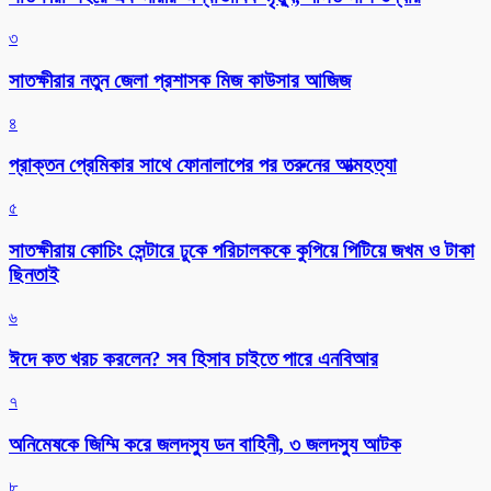
৩
সাতক্ষীরার নতুন জেলা প্রশাসক মিজ কাউসার আজিজ
৪
প্রাক্তন প্রেমিকার সাথে ফোনালাপের পর তরুনের আত্মহত্যা
৫
সাতক্ষীরায় কোচিং সেন্টারে ঢুকে পরিচালককে কুপিয়ে পিটিয়ে জখম ও টাকা
ছিনতাই
৬
ঈদে কত খরচ করলেন? সব হিসাব চাইতে পারে এনবিআর
৭
অনিমেষকে জিম্মি করে জলদস্যু ডন বাহিনী, ৩ জলদস্যু আটক
৮