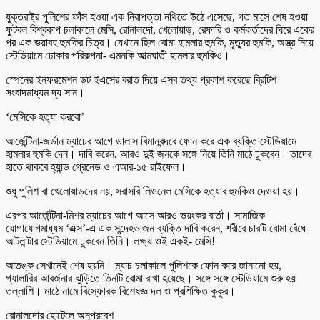
যুক্তরাষ্ট্র পুলিশের ফাঁস হওয়া এক নিরাপত্তা নথিতে উঠে এসেছে, গত মাসে শেষ হওয়া
ফুটবল বিশ্বকাপ চলাকালে মেসি, রোনালদো, খেলোয়াড়, রেফারি ও কর্মকর্তাদের ঘিরে একের
পর এক ভয়াবহ হুমকির চিত্র। যেখানে ছিল বোমা হামলার হুমকি, মৃত্যুর হুমকি, অস্ত্র নিয়ে
স্টেডিয়ামে ঢোকার পরিকল্পনা- এমনকি আত্মঘাতী হামলার হুমকিও।
স্পেনের ইনফরমেশন ডট ইএসের বরাত দিয়ে এসব তথ্য প্রকাশ করেছে ব্রিটিশ
সংবাদমাধ্যম দ্য সান।
‘মেসিকে হত্যা করবো’
আর্জেন্টিনা-জর্ডান ম্যাচের আগে ডালাস বিমানবন্দরে ফোন করে এক ব্যক্তি স্টেডিয়ামে
হামলার হুমকি দেন। দাবি করেন, আরও দুই জনকে সঙ্গে নিয়ে তিনি মাঠে ঢুকবেন। তাদের
হাতে থাকবে হ্যান্ড গ্রেনেড ও এআর-১৫ রাইফেল।
শুধু পুলিশ বা খেলোয়াড়দের নয়, সরাসরি লিওনেল মেসিকে হত্যার হুমকিও দেওয়া হয়।
এরপর আর্জেন্টিনা-মিশর ম্যাচের আগে আসে আরও ভয়ংকর বার্তা। সামাজিক
যোগাযোগমাধ্যম ‘এক্স’-এ এক সন্দেহভাজন ব্যক্তি দাবি করেন, শরীরে চারটি বোমা বেঁধে
আটলান্টার স্টেডিয়ামে ঢুকবেন তিনি। লক্ষ্য ওই একই- মেসি!
আতঙ্ক সেখানেই শেষ হয়নি। ম্যাচ চলাকালে পুলিশকে ফোন করে জানানো হয়,
গ্যালারির আবর্জনার ঝুড়িতে তিনটি বোমা রাখা হয়েছে। সঙ্গে সঙ্গে স্টেডিয়ামে শুরু হয়
তল্লাশি। মাঠে নামে বিস্ফোরক বিশেষজ্ঞ দল ও প্রশিক্ষিত কুকুর।
রোনালদোর হোটেলে অনুপ্রবেশ