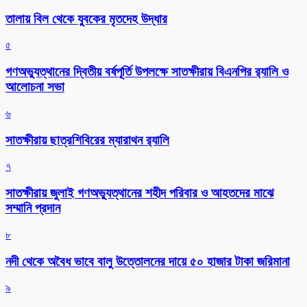
তালায় বিল থেকে যুবকের মৃতদেহ উদ্ধার
৫
গণঅভ্যুত্থানের দ্বিতীয় বর্ষপূর্তি উপলক্ষে সাতক্ষীরায় বিএনপির র‌্যালি ও
আলোচনা সভা
৬
সাতক্ষীরায় ছাত্রশিবিরের ম্যারাথন র‌্যালি
৭
সাতক্ষীরায় জুলাই গণঅভ্যুত্থানের শহীদ পরিবার ও আহতদের মাঝে
সম্মানি প্রদান
৮
নদী থেকে অবৈধ ভাবে বালু উত্তোলনের দায়ে ৫০ হাজার টাকা জরিমানা
৯