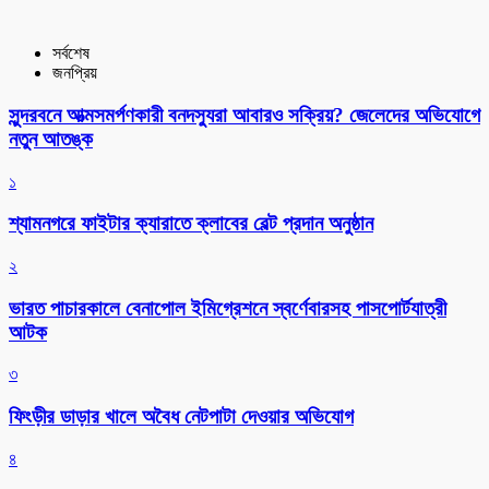
সর্বশেষ
জনপ্রিয়
সুন্দরবনে আত্মসমর্পণকারী বনদস্যুরা আবারও সক্রিয়? জেলেদের অভিযোগে
নতুন আতঙ্ক
১
শ্যামনগরে ফাইটার ক্যারাতে ক্লাবের বেল্ট প্রদান অনুষ্ঠান
২
ভারত পাচারকালে বেনাপোল ইমিগ্রেশনে স্বর্ণেবারসহ পাসপোর্টযাত্রী
আটক
৩
ফিংড়ীর ডাড়ার খালে অবৈধ নেটপাটা দেওয়ার অভিযোগ
৪