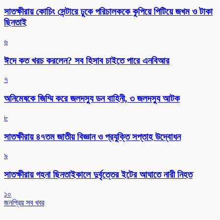
সাতক্ষীরায় কোচিং সেন্টারে ঢুকে পরিচালককে কুপিয়ে পিটিয়ে জখম ও টাকা
ছিনতাই
৬
ঈদে কত খরচ করলেন? সব হিসাব চাইতে পারে এনবিআর
৭
অনিমেষকে জিম্মি করে জলদস্যু ডন বাহিনী, ৩ জলদস্যু আটক
৮
সাতক্ষীরায় ৪৭তম জাতীয় বিজ্ঞান ও প্রযুক্তি সপ্তাহ উদ্বোধন
৯
সাতক্ষীরায় গহনা ছিনতাইকালে দুর্বৃত্তের ইটের আঘাতে নারী নিহত
১০
জনপ্রিয় সব খবর