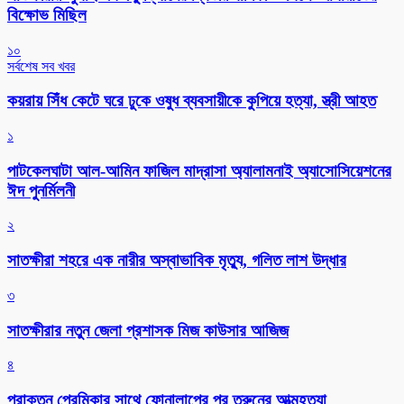
বিক্ষোভ মিছিল
১০
সর্বশেষ সব খবর
কয়রায় সিঁধ কেটে ঘরে ঢুকে ওষুধ ব্যবসায়ীকে কুপিয়ে হত্যা, স্ত্রী আহত
১
পাটকেলঘাটা আল-আমিন ফাজিল মাদ্রাসা অ্যালামনাই অ্যাসোসিয়েশনের
ঈদ পুনর্মিলনী
২
সাতক্ষীরা শহরে এক নারীর অস্বাভাবিক মৃত্যু, গলিত লাশ উদ্ধার
৩
সাতক্ষীরার নতুন জেলা প্রশাসক মিজ কাউসার আজিজ
৪
প্রাক্তন প্রেমিকার সাথে ফোনালাপের পর তরুনের আত্মহত্যা