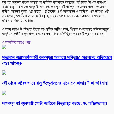
স্বাগত বক্তব্য রাখেন শ্যামনগর ফাইটার ক্যারাতে ক্লাবের প্রশিক্ষক জি এম রাজগুল
বাহার রাজু। ফলাফল অনুযায়ী সাদা থেকে হলুদ বেল্ট প্রাপ্তদের মধ্যে প্রথম হয়েছেন
রাফিন, মাইনুল বুশরা, ২য় রাহাত, ৩য় তৈয়েব, ৪র্থ আজমাইন ও আফিফ, ৫ম মাইশা, ৬ষ্ঠ
মেহেতাজ, ৭ম নিলয় ও ৮ম মাহির। হলুদ বেল্ট থেকে কমলা বেল্ট প্রাপ্তদের মধ্যে ১ম
রাফিন ও ইমন,২য় তামিম।
এ সময় আরও উপস্থিত ছিলেন সাংবাদিক রনজিৎ বর্মন, শিক্ষক কওছারসহ অভিভাবকবৃন্দ।
অনুষ্ঠানে ফাইটার ক্যারাতে ক্লাবের পক্ষ থেকে অতিথিবৃন্দকে ক্রেস্ট প্রদান করা হয়।
এ সম্পর্কিত আরও খবর
সুন্দরবনে আত্মসমর্পণকারী বনদস্যুরা আবারও সক্রিয়? জেলেদের অভিযোগে
নতুন আতঙ্ক
নদী থেকে অবৈধ ভাবে বালু উত্তোলনের দায়ে ৫০ হাজার টাকা জরিমানা
সংঘবদ্ধ ধর্ম ব্যবসায়ী গোষ্ঠী জাতিকে বিভ্রান্ত করছে: ড. মনিরুজ্জামান