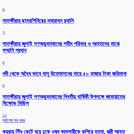
৬
সাতক্ষীরায় ছাত্রশিবিরের ম্যারাথন র‌্যালি
৭
সাতক্ষীরায় জুলাই গণঅভ্যুত্থানের শহীদ পরিবার ও আহতদের মাঝে
সম্মানি প্রদান
৮
নদী থেকে অবৈধ ভাবে বালু উত্তোলনের দায়ে ৫০ হাজার টাকা জরিমানা
৯
সাতক্ষীরায় জুলাই গণঅভ্যুত্থানের দ্বিতীয় বার্ষিকী উপলক্ষে জামায়াতের
বিক্ষোভ মিছিল
১০
সর্বশেষ সব খবর
কয়রায় সিঁধ কেটে ঘরে ঢুকে ওষুধ ব্যবসায়ীকে কুপিয়ে হত্যা, স্ত্রী আহত