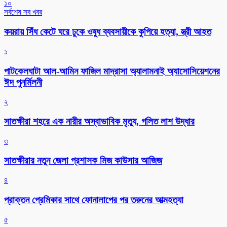
১০
সর্বশেষ সব খবর
কয়রায় সিঁধ কেটে ঘরে ঢুকে ওষুধ ব্যবসায়ীকে কুপিয়ে হত্যা, স্ত্রী আহত
১
পাটকেলঘাটা আল-আমিন ফাজিল মাদ্রাসা অ্যালামনাই অ্যাসোসিয়েশনের
ঈদ পুনর্মিলনী
২
সাতক্ষীরা শহরে এক নারীর অস্বাভাবিক মৃত্যু, গলিত লাশ উদ্ধার
৩
সাতক্ষীরার নতুন জেলা প্রশাসক মিজ কাউসার আজিজ
৪
প্রাক্তন প্রেমিকার সাথে ফোনালাপের পর তরুনের আত্মহত্যা
৫