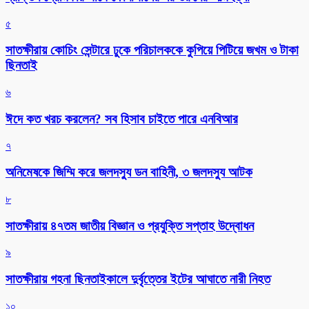
৫
সাতক্ষীরায় কোচিং সেন্টারে ঢুকে পরিচালককে কুপিয়ে পিটিয়ে জখম ও টাকা
ছিনতাই
৬
ঈদে কত খরচ করলেন? সব হিসাব চাইতে পারে এনবিআর
৭
অনিমেষকে জিম্মি করে জলদস্যু ডন বাহিনী, ৩ জলদস্যু আটক
৮
সাতক্ষীরায় ৪৭তম জাতীয় বিজ্ঞান ও প্রযুক্তি সপ্তাহ উদ্বোধন
৯
সাতক্ষীরায় গহনা ছিনতাইকালে দুর্বৃত্তের ইটের আঘাতে নারী নিহত
১০