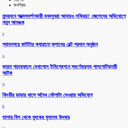
জনপ্রিয়
সুন্দরবনে আত্মসমর্পণকারী বনদস্যুরা আবারও সক্রিয়? জেলেদের অভিযোগে
নতুন আতঙ্ক
১
শ্যামনগরে ফাইটার ক্যারাতে ক্লাবের বেল্ট প্রদান অনুষ্ঠান
২
ভারত পাচারকালে বেনাপোল ইমিগ্রেশনে স্বর্ণেবারসহ পাসপোর্টযাত্রী
আটক
৩
ফিংড়ীর ডাড়ার খালে অবৈধ নেটপাটা দেওয়ার অভিযোগ
৪
তালায় বিল থেকে যুবকের মৃতদেহ উদ্ধার