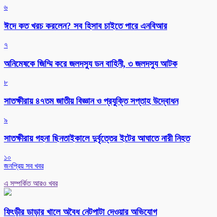
৬
ঈদে কত খরচ করলেন? সব হিসাব চাইতে পারে এনবিআর
৭
অনিমেষকে জিম্মি করে জলদস্যু ডন বাহিনী, ৩ জলদস্যু আটক
৮
সাতক্ষীরায় ৪৭তম জাতীয় বিজ্ঞান ও প্রযুক্তি সপ্তাহ উদ্বোধন
৯
সাতক্ষীরায় গহনা ছিনতাইকালে দুর্বৃত্তের ইটের আঘাতে নারী নিহত
১০
জনপ্রিয় সব খবর
এ সম্পর্কিত আরও খবর
ফিংড়ীর ডাড়ার খালে অবৈধ নেটপাটা দেওয়ার অভিযোগ