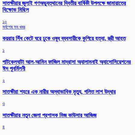
সাতক্ষীরায় জুলাই গণঅভ্যুত্থানের দ্বিতীয় বার্ষিকী উপলক্ষে জামায়াতের
বিক্ষোভ মিছিল
১০
সর্বশেষ সব খবর
কয়রায় সিঁধ কেটে ঘরে ঢুকে ওষুধ ব্যবসায়ীকে কুপিয়ে হত্যা, স্ত্রী আহত
১
পাটকেলঘাটা আল-আমিন ফাজিল মাদ্রাসা অ্যালামনাই অ্যাসোসিয়েশনের
ঈদ পুনর্মিলনী
২
সাতক্ষীরা শহরে এক নারীর অস্বাভাবিক মৃত্যু, গলিত লাশ উদ্ধার
৩
সাতক্ষীরার নতুন জেলা প্রশাসক মিজ কাউসার আজিজ
৪