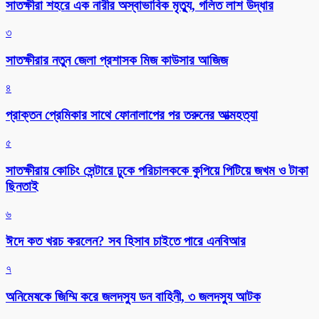
সাতক্ষীরা শহরে এক নারীর অস্বাভাবিক মৃত্যু, গলিত লাশ উদ্ধার
৩
সাতক্ষীরার নতুন জেলা প্রশাসক মিজ কাউসার আজিজ
৪
প্রাক্তন প্রেমিকার সাথে ফোনালাপের পর তরুনের আত্মহত্যা
৫
সাতক্ষীরায় কোচিং সেন্টারে ঢুকে পরিচালককে কুপিয়ে পিটিয়ে জখম ও টাকা
ছিনতাই
৬
ঈদে কত খরচ করলেন? সব হিসাব চাইতে পারে এনবিআর
৭
অনিমেষকে জিম্মি করে জলদস্যু ডন বাহিনী, ৩ জলদস্যু আটক