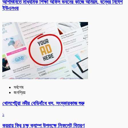
আশাশুনিতে মাধ্যমিক শিক্ষা অফিস ভবনের কাজে অনিয়ম, বন্ধের নির্দেশ
ইউএনওর
সর্বশেষ
জনপ্রিয়
খোলপেটুয়া নদীর বেড়িবাঁধে ধস, সংস্কারকাজ শুরু
১
কয়রায় ফ্রি চক্ষু ক্যাম্প উপলক্ষে লিফলেট বিতরণ