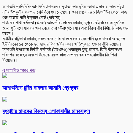
আশাশুনি প্রতিনিধি: আশাশুনি উপজেলার তুয়ারডাঙ্গার মুচির কোনা এলাকায় খোলপেটুয়া
নদীর উপকূলীয় ওয়াপদা বেড়িবাঁধে ধস নেমেছে। খবর পেয়ে দ্রুত জিওটিউব ফেলে কাজ
শুরু করেছে পানি উন্নয়ন বোর্ড (পাউবো)।
পাউবোর শাখা কর্মকর্তা (এসও) আলমগীর হোসেন জানান, দুপুরে বেড়িবাঁধের আনুমানিক
৩০০ ফুট ধসে যাওয়ার খবর পেয়ে তারা ঘটনাস্থলে যান এবং বিকল্প বাঁধ নির্মাণের কাজ শুরু
করেন।
স্থানীয় বাসিন্দারা জানান, দ্রুত কাজ শেষ না হলে জোয়ারের পানি ঢুকে খাজরা ও বড়দল
ইউনিয়নের ১৫ থেকে ২০ হাজার বিঘা জমির ফসল ক্ষতিগ্রস্ত হওয়ার ঝুঁকি রয়েছে।
আশাশুনি উপজেলা নির্বাহী কর্মকর্তা (ইউএনও) শ্যামানন্দ কুন্ডু জানান, তিনি ঘটনাস্থল
পরিদর্শন করেছেন এবং পাউবোকে দ্রুত কাজ সম্পন্ন করার প্রয়োজনীয় নির্দেশনা
দিয়েছেন।
এ সম্পর্কিত আরও খবর
আশাশুনিতে চুরির মামলার আসামি গ্রেপ্তার
বুধহাটায় মাদকের বিরুদ্ধে এলাকাবাসীর মানববন্ধন