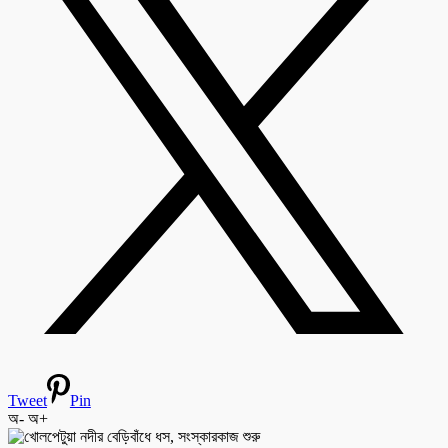
Tweet
Pin
অ-
অ+