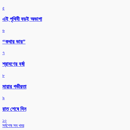
৫
এই পৃথিবী বড়ই অভাগা
৬
“কথার ভার”
৭
শ্রাবণের বর্ষা
৮
মায়ার গভীরতা
৯
রাত শেষে দিন
১০
সর্বশেষ সব খবর