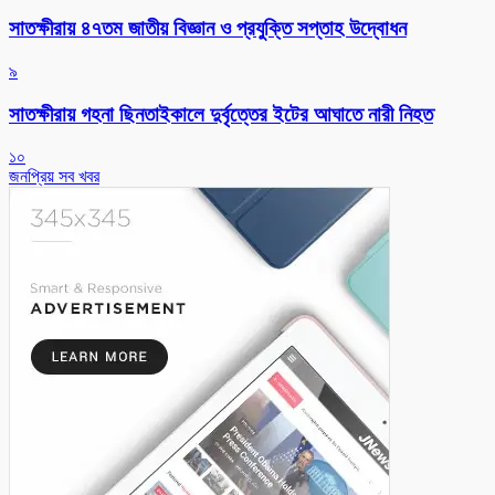
সাতক্ষীরায় ৪৭তম জাতীয় বিজ্ঞান ও প্রযুক্তি সপ্তাহ উদ্বোধন
৯
সাতক্ষীরায় গহনা ছিনতাইকালে দুর্বৃত্তের ইটের আঘাতে নারী নিহত
১০
জনপ্রিয় সব খবর