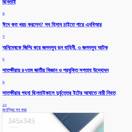
ছিনতাই
৬
ঈদে কত খরচ করলেন? সব হিসাব চাইতে পারে এনবিআর
৭
অনিমেষকে জিম্মি করে জলদস্যু ডন বাহিনী, ৩ জলদস্যু আটক
৮
সাতক্ষীরায় ৪৭তম জাতীয় বিজ্ঞান ও প্রযুক্তি সপ্তাহ উদ্বোধন
৯
সাতক্ষীরায় গহনা ছিনতাইকালে দুর্বৃত্তের ইটের আঘাতে নারী নিহত
১০
জনপ্রিয় সব খবর