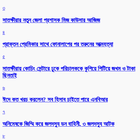
৩
সাতক্ষীরার নতুন জেলা প্রশাসক মিজ কাউসার আজিজ
৪
প্রাক্তন প্রেমিকার সাথে ফোনালাপের পর তরুনের আত্মহত্যা
৫
সাতক্ষীরায় কোচিং সেন্টারে ঢুকে পরিচালককে কুপিয়ে পিটিয়ে জখম ও টাকা
ছিনতাই
৬
ঈদে কত খরচ করলেন? সব হিসাব চাইতে পারে এনবিআর
৭
অনিমেষকে জিম্মি করে জলদস্যু ডন বাহিনী, ৩ জলদস্যু আটক
৮