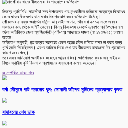
নিজস্ব প্রতিনিধি: সাতক্ষীরা সদর উপজেলার পার-কুখরালীতে জমিজমা সংক্রান্ত বিরোধের
জেরে ধানের বীজতলায় ঘাস মারার বিষ প্রয়োগ করার অভিযোগ উঠেছে।
পৌরসভার ৫ নম্বর ওয়ার্ডের বাসিন্দা আবু সাইদ জানান, তাঁর বাবা ২০০২ সালে জব্বার
সরদারের কাছ থেকে জমিটি কেনেন। কিন্তু বিআরএস রেকর্ডে ভুলবশত প্রতিপক্ষের নাম
ওঠায় অতিরিক্ত জেলা ম্যাজিস্ট্রেট (এডিএম) আদালতে মামলা (নং ১৯৩৭/২৫) চলমান
রয়েছে।
অভিযোগ অনুযায়ী, মৃত জব্বার সরদারের ছেলে আব্দুর রকিব জমিতে ফসল না করার জন্য
পূর্বে হুমকি দিয়েছিলেন। এরপর জমিতে গিয়ে দেখা যায় বীজতলার চারাগুলো বিষ প্রয়োগের
কারণে মরে গেছে।
তবে এসব অভিযোগ অস্বীকার করেছেন আব্দুর রকিব। ক্ষতিগ্রস্ত কৃষক আবু সাইদ এ
বিষয়ে স্থানীয় কৃষি বিভাগ ও প্রশাসনের হস্তক্ষেপ কামনা করেছেন।
এ সম্পর্কিত আরও খবর
বর্ষা মৌসুমে পাট পচানোর ধুম: সোনালী আঁশের সুদিনের প্রত্যাশায় কৃষক
বাদাবনের শেষ ডাক