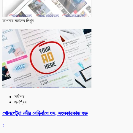
আপনার মতামত লিখুন
সর্বশেষ
জনপ্রিয়
খোলপেটুয়া নদীর বেড়িবাঁধে ধস, সংস্কারকাজ শুরু
১