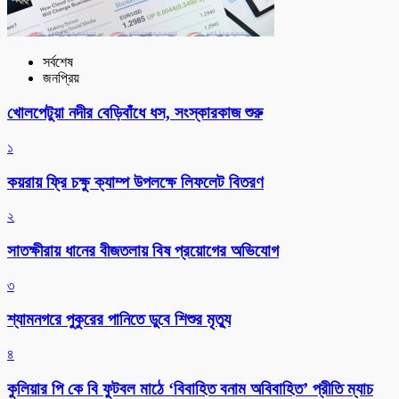
সর্বশেষ
জনপ্রিয়
খোলপেটুয়া নদীর বেড়িবাঁধে ধস, সংস্কারকাজ শুরু
১
কয়রায় ফ্রি চক্ষু ক্যাম্প উপলক্ষে লিফলেট বিতরণ
২
সাতক্ষীরায় ধানের বীজতলায় বিষ প্রয়োগের অভিযোগ
৩
শ্যামনগরে পুকুরের পানিতে ডুবে শিশুর মৃত্যু
৪
কুলিয়ার পি কে বি ফুটবল মাঠে ‘বিবাহিত বনাম অবিবাহিত’ প্রীতি ম্যাচ