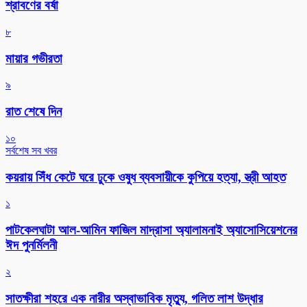
শ্রাবণের বর্ষা
৮
মায়ার গভীরতা
৯
রাত শেষে দিন
১০
সর্বশেষ সব খবর
কয়রায় সিঁধ কেটে ঘরে ঢুকে ওষুধ ব্যবসায়ীকে কুপিয়ে হত্যা, স্ত্রী আহত
১
পাটকেলঘাটা আল-আমিন ফাজিল মাদ্রাসা অ্যালামনাই অ্যাসোসিয়েশনের
ঈদ পুনর্মিলনী
২
সাতক্ষীরা শহরে এক নারীর অস্বাভাবিক মৃত্যু, গলিত লাশ উদ্ধার