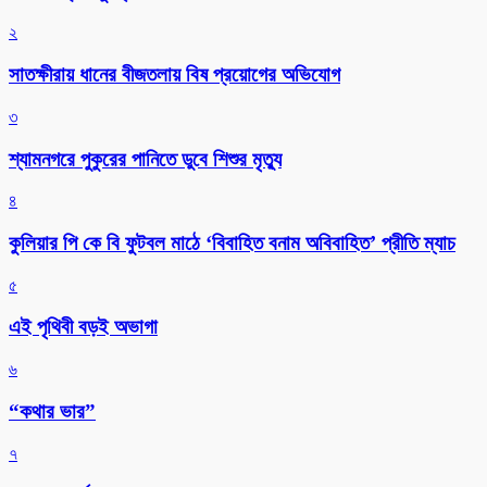
২
সাতক্ষীরায় ধানের বীজতলায় বিষ প্রয়োগের অভিযোগ
৩
শ্যামনগরে পুকুরের পানিতে ডুবে শিশুর মৃত্যু
৪
কুলিয়ার পি কে বি ফুটবল মাঠে ‘বিবাহিত বনাম অবিবাহিত’ প্রীতি ম্যাচ
৫
এই পৃথিবী বড়ই অভাগা
৬
“কথার ভার”
৭