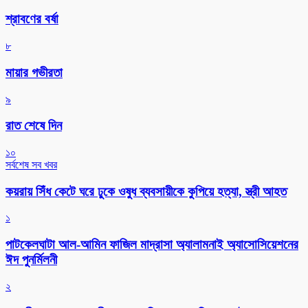
শ্রাবণের বর্ষা
৮
মায়ার গভীরতা
৯
রাত শেষে দিন
১০
সর্বশেষ সব খবর
কয়রায় সিঁধ কেটে ঘরে ঢুকে ওষুধ ব্যবসায়ীকে কুপিয়ে হত্যা, স্ত্রী আহত
১
পাটকেলঘাটা আল-আমিন ফাজিল মাদ্রাসা অ্যালামনাই অ্যাসোসিয়েশনের
ঈদ পুনর্মিলনী
২