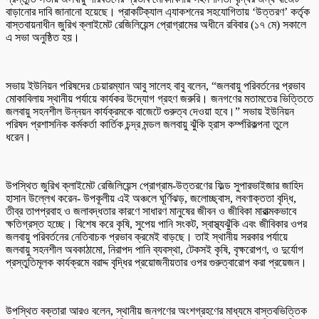
বাড়ানোর দাবি জানানো হয়েছে। প্রাকটিক্যাল এ্যাকশনের সহযোগিতায় ‘উত্তরণ’ কর্তৃক
বাস্তবায়নাধীন জুরিখ ক্লাইমেট রেজিলিয়েন্স প্রোগ্রামের অধীনে রবিবার (১৭ মে) সকালে
এ সভা অনুষ্ঠিত হয়।
সভায় ইউনিয়ন পরিষদের চেয়ারম্যান আবু সালেহ বাবু বলেন, “জলবায়ু পরিবর্তনের প্রভাব
মোকাবিলায় স্থানীয় পর্যায়ে কার্যকর উদ্যোগ গ্রহণ জরুরি। জনগণের মতামতের ভিত্তিতে
জলবায়ু সহনশীল উন্নয়ন কার্যক্রমকে বাজেটে গুরুত্ব দেওয়া হবে।” সভায় ইউনিয়ন
পরিষদ প্রশাসনিক কর্মকর্তা কার্তিক চন্দ্র মন্ডল জলবায়ু ঝুঁকি হ্রাস কর্ম্পরিকল্পনা তুলে
ধরেন।
উপস্থিত জুরিখ ক্লাইমেট রেজিলিয়েন্স প্রোগ্রাম-উত্তরণের ফিল্ড সুপারভাইজার জাহিদ
হাসান উল্লেখ করেন- উপকূলীয় এই অঞ্চলে ঘূর্ণিঝড়, জলোচ্ছ্বাস, লবণাক্ততা বৃদ্ধি,
তীব্র তাপপ্রবাহ ও জলাবদ্ধতার কারণে সাধারণ মানুষের জীবন ও জীবিকা মারাত্মকভাবে
ক্ষতিগ্রস্ত হচ্ছে। বিশেষ করে কৃষি, সুপেয় পানি সংকট, স্বাস্থ্যঝুঁকি এবং জীবিকার ওপর
জলবায়ু পরিবর্তনের নেতিবাচক প্রভাব ক্রমেই বাড়ছে। তাই স্থানীয় সরকার পর্যায়ে
জলবায়ু সহনশীল অবকাঠামো, নিরাপদ পানি ব্যবস্থা, টেকসই কৃষি, বৃক্ষরোপণ, ও দুর্যোগ
প্রস্তুতিমূলক কার্যক্রমে বরাদ্দ বৃদ্ধির প্রয়োজনীয়তার ওপর গুরুত্বারোপ করা প্রয়েজন।
উপস্থিত বক্তারা আরও বলেন, স্থানীয় জনগণের অংশগ্রহণের মাধ্যমে বাস্তবভিত্তিক