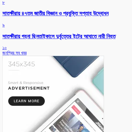
৮
সাতক্ষীরায় ৪৭তম জাতীয় বিজ্ঞান ও প্রযুক্তি সপ্তাহ উদ্বোধন
৯
সাতক্ষীরায় গহনা ছিনতাইকালে দুর্বৃত্তের ইটের আঘাতে নারী নিহত
১০
জনপ্রিয় সব খবর