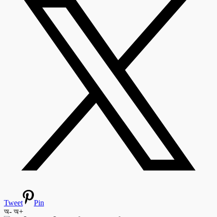
Tweet
Pin
অ-
অ+