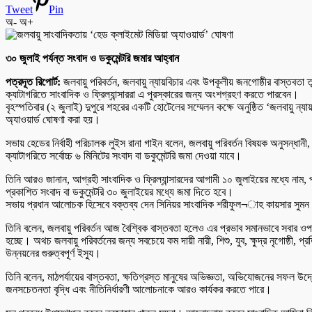
Tweet
Pin
অ-
অ+
৩০ জুলাই পর্যন্ত সংবাদ ও ডকুমেন্টরি জমার আহ্বান
পত্রদূত রিপোর্ট:
জলবায়ু পরিবর্তন, জলবায়ু ন্যায়বিচার এবং উপকূলীয় জনগোষ্ঠীর বাস্তবত
ক্যাটাগরিতে সাংবাদিক ও ফ্রিল্যান্সাররা এ পুরস্কারের জন্য অংশগ্রহণ করতে পারবেন।
বৃহস্পতিবার (২ জুলাই) দুপুরে শহরের একটি হোটেলের সম্মেলন কক্ষে অনুষ্ঠিত ‘জলবায়ু ন
অ্যাওয়ার্ড ঘোষণা করা হয়।
সভায় হেডের নির্বাহী পরিচালক লুইস রানা গাইন বলেন, জলবায়ু পরিবর্তন বিষয়ক অনুসন্ধানী
ক্যাটাগরিতে সর্বোচ্চ ৬ মিনিটের সংবাদ বা ডকুমেন্টরি জমা দেওয়া যাবে।
তিনি আরও জানান, আগ্রহী সাংবাদিক ও ফ্রিল্যান্সারদের আগামী ১০ জুলাইয়ের মধ্যে নাম,
প্রকাশিত সংবাদ বা ডকুমেন্টরি ৩০ জুলাইয়ের মধ্যে জমা দিতে হবে।
সভায় প্রধান আলোচক হিসেবে বক্তব্য দেন সিনিয়র সাংবাদিক শরীফুল¬াহ কায়সার সুম
তিনি বলেন, জলবায়ু পরিবর্তন আজ বৈশ্বিক বাস্তবতা হলেও এর প্রভাব সমানভাবে সবার ওপর
হচ্ছে। অথচ জলবায়ু পরিবর্তনের জন্য সবচেয়ে কম দায়ী নারী, শিশু, যুব, ক্ষুদ্র নৃগোষ্ঠী,
উন্নয়নের গুরুত্বপূর্ণ ইস্যু।
তিনি বলেন, মাঠপর্যায়ের বাস্তবতা, ক্ষতিগ্রস্ত মানুষের অভিজ্ঞতা, অভিযোজনের সফল উদ্যোগ
জনসচেতনতা বৃদ্ধি এবং নীতিনির্ধারণী আলোচনাকে আরও কার্যকর করতে পারে।