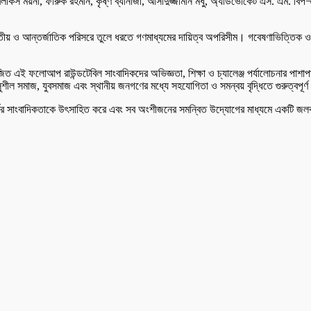
 ময়না, ফারুক রহমান, কৃষ্ণ ব্যানার্জী, আসাদুজ্জামান মধু, অ্যাডভোকেট এস. এম. বিপ¬ব, হ
 জাতীয় ও আন্তর্জাতিক পরিসরে তুলে ধরতে গণমাধ্যমের দায়িত্ব অপরিসীম। গবেষণাভিত্তিক 
িত এই ফলোআপ রাউন্ডটেবিল সাংবাদিকদের অভিজ্ঞতা, শিক্ষা ও চ্যালেঞ্জ পর্যালোচনার পাশাপা
ীল সমাজ, যুবসমাজ এবং স্থানীয় জনগণের মধ্যে সহযোগিতা ও সমন্বয় বৃদ্ধিতে গুরুত্বপূর্ণ
নির্ভর সাংবাদিকতাকে উৎসাহিত করে এবং সব অংশীজনের সমন্বিত উদ্যোগের মাধ্যমে একটি জল