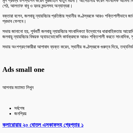
মূল প্রবন্ধ উপস্থাপন করেন নুরজাহান খাতুন ময়না। আলোচনায় করেন সাংবাদিক আমিনা বিলকিস
শেঠ, আলতাফ বাবু ও হৃদয় মন্ডলসহ অন্যান্যরা।
বক্তারা বলেন, জলবায়ু ন্যায়বিচার প্রতিষ্ঠায় স্থানীয় কণ্ঠস্বরকে আরও শক্তিশালীভাবে
প্রভাব ফেলবে।
সভায় জানানো হয়, পূর্ববর্তী জলবায়ু ন্যায়বিচার সাংবাদিকতা উদ্যোগের ধারাবাহিকতায় আয়োজ
জলবায়ু ন্যায়বিচার বিষয়ক অ্যাডভোকেসি কার্যক্রমকে আরও শক্তিশালী করতে সাংবাদিক, সুশ
সভায় অংশগ্রহণকারীরা আশাবাদ ব্যক্ত করেন, স্থানীয় কণ্ঠস্বরকে গুরুত্ব দিয়ে, তথ্য
Ads small one
আপনার মতামত লিখুন
সর্বশেষ
জনপ্রিয়
কলারোয়ায় ২০ বোতল এসকাফসহ গ্রেপ্তার ১