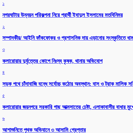
১
নগরঘাটায় উন্নয়ন পরিকল্পনা নিয়ে প্রার্থী ইবাদুল ইসলামের মতবিনিময়
২
সম্পাদকীয়/ আইনি ফাঁকফোকর ও প্রশাসনিক দায় এড়ানোর সংস্কৃতিতে ধামা
৩
কলারোয়ায় দুর্বৃত্তের কোপে নিঃস্ব কৃষক, থানায় অভিযোগ
৪
সড়ক পথে চাঁদাবাজি বন্ধে সর্বোচ্চ কঠোর অবস্থান: বাস ও ট্রাক মালিক 
৫
কলারোয়ার জয়নগরে সরকারি গাছ আত্মসাতের চেষ্টা, এলাকাবাসীর বাধার মুখে
৬
আশাশুনিতে পৃথক অভিযানে ৩ আসামি গ্রেপ্তার