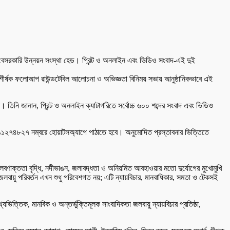
ে বেসরকারি উন্নয়ন সংস্থা হেড। প্রিন্ট ও অনলাইন এবং ভিডিও সংবাদ-এই দুই
তা’ শীর্ষক ফলোআপ রাউন্ডটেবিল আলোচনা ও অভিজ্ঞতা বিনিময় সভায় আনুষ্ঠানিকভাবে এই
তিনি জানান, প্রিন্ট ও অনলাইন ক্যাটাগরিতে সর্বোচ্চ ৬০০ শব্দের সংবাদ এবং ভিডিও
 ০১৭১১২৭৪৮২৭ নম্বরে হোয়াটসঅ্যাপে পাঠাতে হবে। অনুমোদিত প্রস্তাবনার ভিত্তিতে
বণাক্ততা বৃদ্ধি, নদীভাঙন, জলাবদ্ধতা ও অনিয়মিত আবহাওয়ার মতো দুর্যোগের মুখোমুখি
াই জলবায়ু পরিবর্তন এখন শুধু পরিবেশগত নয়; এটি ন্যায়বিচার, মানবাধিকার, সমতা ও টেকসই
যভিত্তিক, মানবিক ও অন্তর্ভুক্তিমূলক সাংবাদিকতা জলবায়ু ন্যায়বিচার প্রতিষ্ঠা,