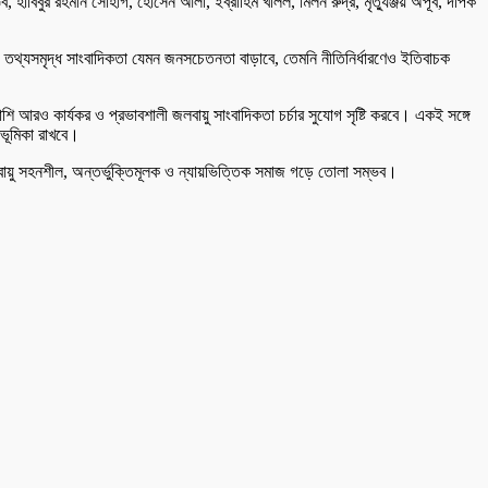
াবিবুর রহমান সোহাগ, হোসেন আলী, ইব্রাহিম খলিল, মিলন রুদ্র, মৃত্যুঞ্জয় অপূর্ব, দীপক
ও তথ্যসমৃদ্ধ সাংবাদিকতা যেমন জনসচেতনতা বাড়াবে, তেমনি নীতিনির্ধারণেও ইতিবাচক
শি আরও কার্যকর ও প্রভাবশালী জলবায়ু সাংবাদিকতা চর্চার সুযোগ সৃষ্টি করবে। একই সঙ্গে
 ভূমিকা রাখবে।
বায়ু সহনশীল, অন্তর্ভুক্তিমূলক ও ন্যায়ভিত্তিক সমাজ গড়ে তোলা সম্ভব।