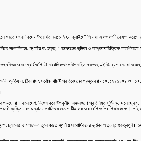
া তুলে ধরতে সাংবাদিকদের উৎসাহিত করতে ‘হেড ক্লাইমেট মিডিয়া অ্যাওয়ার্ড’ ঘোষণা করেছ
্যায়বিচার সাংবাদিকতা: স্থানীয় কণ্ঠস্বর, গণমাধ্যমের ভূমিকা ও সম্প্রদায়ভিত্তিক সহনশীল
, তথ্যনির্ভর ও জনস্বার্থসংশি¬ষ্ট সাংবাদিকতাকে উৎসাহিত করতেই এই উদ্যোগ নেওয়া হয়েছে। 
 পদবি, প্রতিষ্ঠান, ঠিকানাসহ সর্বোচ্চ পাঁচটি প্রতিবেদনের প্রস্তাবনা ০১৭১৫৯৪১৮৭৪ ও
ন।
 পড়ছে না। বাংলাদেশ, বিশেষ করে উপকূলীয় অঞ্চলগুলো প্রতিনিয়ত ঘূর্ণিঝড়, জলোচ্ছ্বাস, ল
 প্রতিবন্ধী ব্যক্তি এবং অন্যান্য প্রান্তিক জনগোষ্ঠীই সবচেয়ে বেশি ক্ষতির শিকার হচ্ছে। ত
, চ্যালেঞ্জ ও সম্ভাবনা তুলে ধরতে স্থানীয় সাংবাদিকদের ভূমিকা অত্যন্ত গুরুত্বপূর্ণ। তথ্