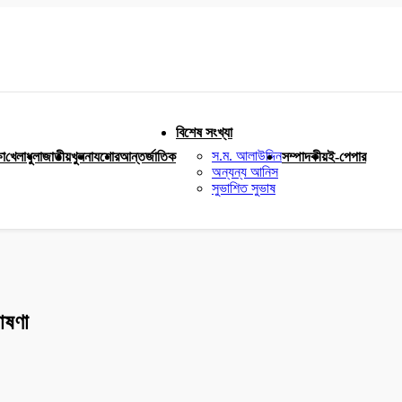
বিশেষ সংখ্যা
স.ম. আলাউদ্দিন
ষা
খেলাধুলা
জাতীয়
খুলনা
যশোর
আন্তর্জাতিক
সম্পাদকীয়
ই-পেপার
অন্যন্য আনিস
সুভাশিত সুভাষ
োষণা