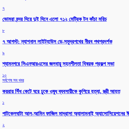
৭
ভোমরা বন্দর দিয়ে দুই দিনে এলো ৭১২ মেট্রিক টন কাঁচা মরিচ
৮
৭ আগস্ট: ন্যাশনাল লাইটহাউস ডে-সমুদ্রপথের নীরব পথপ্রদর্শক
৯
শ্যামনগরে সিএনআরএসের জলবায়ু সহনশীলতা বিষয়ক প্রকল্প সভা
১০
সর্বশেষ সব খবর
কয়রায় সিঁধ কেটে ঘরে ঢুকে ওষুধ ব্যবসায়ীকে কুপিয়ে হত্যা, স্ত্রী আহত
১
পাটকেলঘাটা আল-আমিন ফাজিল মাদ্রাসা অ্যালামনাই অ্যাসোসিয়েশনের ঈদ 
২