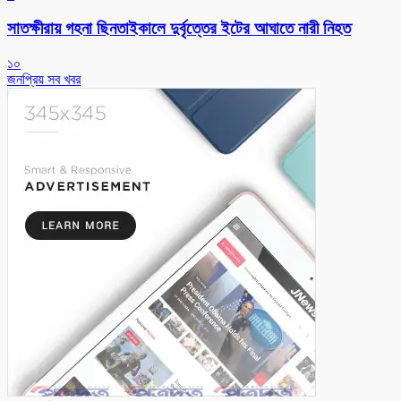
সাতক্ষীরায় গহনা ছিনতাইকালে দুর্বৃত্তের ইটের আঘাতে নারী নিহত
১০
জনপ্রিয় সব খবর