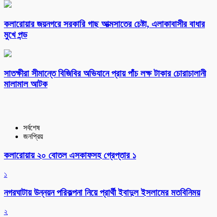
কলারোয়ার জয়নগরে সরকারি গাছ আত্মসাতের চেষ্টা, এলাকাবাসীর বাধার
মুখে পন্ড
সাতক্ষীরা সীমান্তে বিজিবির অভিযানে প্রায় পাঁচ লক্ষ টাকার চোরাচালানী
মালামাল আটক
সর্বশেষ
জনপ্রিয়
কলারোয়ায় ২০ বোতল এসকাফসহ গ্রেপ্তার ১
১
নগরঘাটায় উন্নয়ন পরিকল্পনা নিয়ে প্রার্থী ইবাদুল ইসলামের মতবিনিময়
২