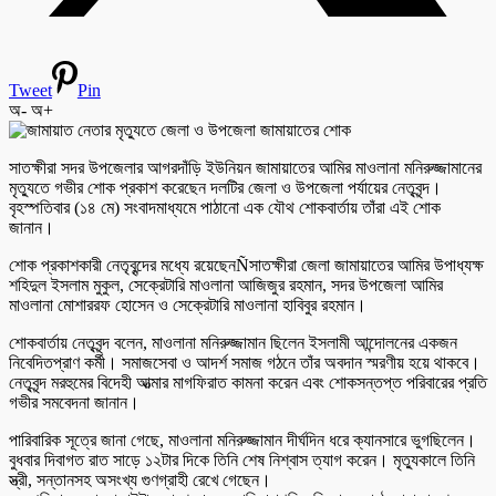
Tweet
Pin
অ-
অ+
সাতক্ষীরা সদর উপজেলার আগরদাঁড়ি ইউনিয়ন জামায়াতের আমির মাওলানা মনিরুজ্জামানের
মৃত্যুতে গভীর শোক প্রকাশ করেছেন দলটির জেলা ও উপজেলা পর্যায়ের নেতৃবৃন্দ।
বৃহস্পতিবার (১৪ মে) সংবাদমাধ্যমে পাঠানো এক যৌথ শোকবার্তায় তাঁরা এই শোক
জানান।
শোক প্রকাশকারী নেতৃবৃন্দের মধ্যে রয়েছেনÑসাতক্ষীরা জেলা জামায়াতের আমির উপাধ্যক্ষ
শহিদুল ইসলাম মুকুল, সেক্রেটারি মাওলানা আজিজুর রহমান, সদর উপজেলা আমির
মাওলানা মোশাররফ হোসেন ও সেক্রেটারি মাওলানা হাবিবুর রহমান।
শোকবার্তায় নেতৃবৃন্দ বলেন, মাওলানা মনিরুজ্জামান ছিলেন ইসলামী আন্দোলনের একজন
নিবেদিতপ্রাণ কর্মী। সমাজসেবা ও আদর্শ সমাজ গঠনে তাঁর অবদান স্মরণীয় হয়ে থাকবে।
নেতৃবৃন্দ মরহুমের বিদেহী আত্মার মাগফিরাত কামনা করেন এবং শোকসন্তপ্ত পরিবারের প্রতি
গভীর সমবেদনা জানান।
পারিবারিক সূত্রে জানা গেছে, মাওলানা মনিরুজ্জামান দীর্ঘদিন ধরে ক্যানসারে ভুগছিলেন।
বুধবার দিবাগত রাত সাড়ে ১২টার দিকে তিনি শেষ নিশ্বাস ত্যাগ করেন। মৃত্যুকালে তিনি
স্ত্রী, সন্তানসহ অসংখ্য গুণগ্রাহী রেখে গেছেন।