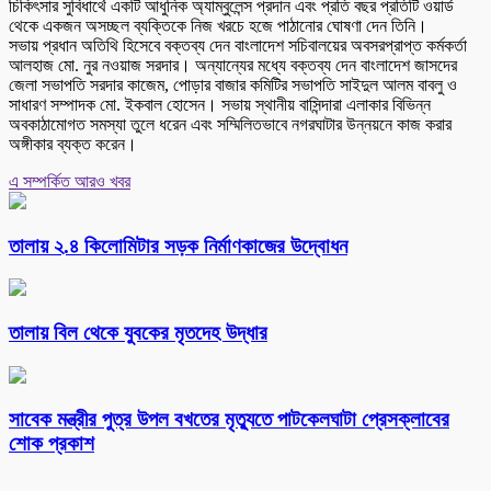
চিকিৎসার সুবিধার্থে একটি আধুনিক অ্যাম্বুলেন্স প্রদান এবং প্রতি বছর প্রতিটি ওয়ার্ড
থেকে একজন অসচ্ছল ব্যক্তিকে নিজ খরচে হজে পাঠানোর ঘোষণা দেন তিনি।
সভায় প্রধান অতিথি হিসেবে বক্তব্য দেন বাংলাদেশ সচিবালয়ের অবসরপ্রাপ্ত কর্মকর্তা
আলহাজ মো. নুর নওয়াজ সরদার। অন্যান্যের মধ্যে বক্তব্য দেন বাংলাদেশ জাসদের
জেলা সভাপতি সরদার কাজেম, পোড়ার বাজার কমিটির সভাপতি সাইদুল আলম বাবলু ও
সাধারণ সম্পাদক মো. ইকবাল হোসেন। সভায় স্থানীয় বাসিন্দারা এলাকার বিভিন্ন
অবকাঠামোগত সমস্যা তুলে ধরেন এবং সম্মিলিতভাবে নগরঘাটার উন্নয়নে কাজ করার
অঙ্গীকার ব্যক্ত করেন।
এ সম্পর্কিত আরও খবর
তালায় ২.৪ কিলোমিটার সড়ক নির্মাণকাজের উদ্বোধন
তালায় বিল থেকে যুবকের মৃতদেহ উদ্ধার
সাবেক মন্ত্রীর পুত্র উপল বখতের মৃত্যুতে পাটকেলঘাটা প্রেসক্লাবের
শোক প্রকাশ