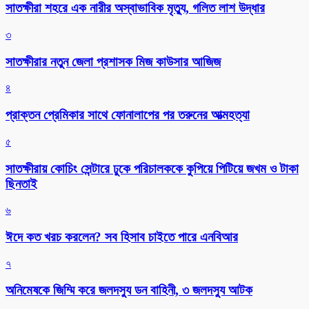
সাতক্ষীরা শহরে এক নারীর অস্বাভাবিক মৃত্যু, গলিত লাশ উদ্ধার
৩
সাতক্ষীরার নতুন জেলা প্রশাসক মিজ কাউসার আজিজ
৪
প্রাক্তন প্রেমিকার সাথে ফোনালাপের পর তরুনের আত্মহত্যা
৫
সাতক্ষীরায় কোচিং সেন্টারে ঢুকে পরিচালককে কুপিয়ে পিটিয়ে জখম ও টাকা
ছিনতাই
৬
ঈদে কত খরচ করলেন? সব হিসাব চাইতে পারে এনবিআর
৭
অনিমেষকে জিম্মি করে জলদস্যু ডন বাহিনী, ৩ জলদস্যু আটক