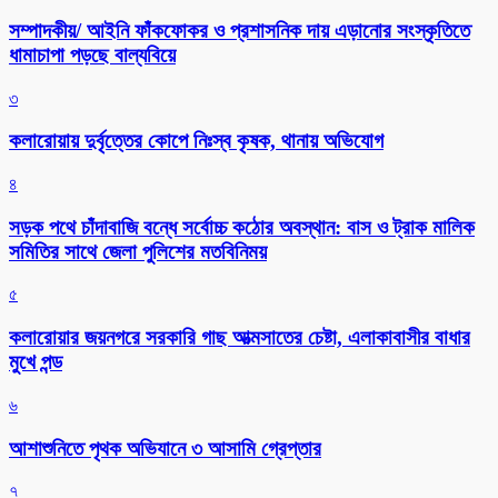
সম্পাদকীয়/ আইনি ফাঁকফোকর ও প্রশাসনিক দায় এড়ানোর সংস্কৃতিতে
ধামাচাপা পড়ছে বাল্যবিয়ে
৩
কলারোয়ায় দুর্বৃত্তের কোপে নিঃস্ব কৃষক, থানায় অভিযোগ
৪
সড়ক পথে চাঁদাবাজি বন্ধে সর্বোচ্চ কঠোর অবস্থান: বাস ও ট্রাক মালিক
সমিতির সাথে জেলা পুলিশের মতবিনিময়
৫
কলারোয়ার জয়নগরে সরকারি গাছ আত্মসাতের চেষ্টা, এলাকাবাসীর বাধার
মুখে পন্ড
৬
আশাশুনিতে পৃথক অভিযানে ৩ আসামি গ্রেপ্তার
৭