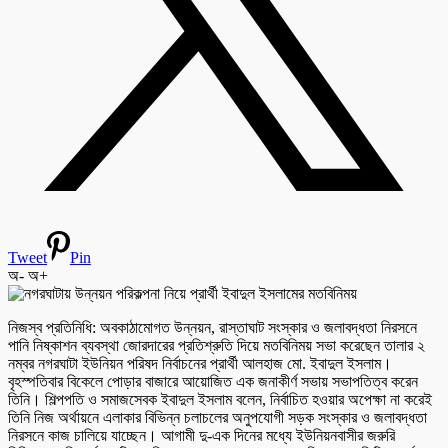
Tweet
Pin
অ-
অ+
নিজস্ব প্রতিনিধি: অবকাঠামোগত উন্নয়ন, রাস্তাঘাট সংস্কার ও জলাবদ্ধতা নিরসনে
পানি নিষ্কাশন ব্যবস্থা জোরদারের প্রতিশ্রুতি দিয়ে মতবিনিময় সভা করেছেন তালার ২
নম্বর নগরঘাটা ইউনিয়ন পরিষদ নির্বাচনের প্রার্থী আলহাজ মো. ইবাদুল ইসলাম।
বৃহস্পতিবার বিকেলে পোড়ার বাজারে আয়োজিত এক জনাকীর্ণ সভায় সভাপতিত্ব করেন
তিনি। শিল্পপতি ও সমাজসেবক ইবাদুল ইসলাম বলেন, নির্বাচিত হওয়ার অপেক্ষা না করেই
তিনি নিজ অর্থায়নে এলাকার বিভিন্ন চলাচলের অনুপযোগী সড়ক সংস্কার ও জলাবদ্ধতা
নিরসনে কাজ চালিয়ে যাচ্ছেন। আগামী দু-এক দিনের মধ্যে ইউনিয়নবাসীর জরুরি