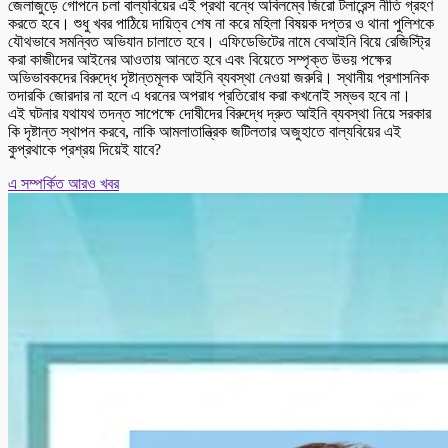
জেলাজুড়ে গোপনে চলা বাল্যবিয়ের এই প্রথা বন্ধে অবিলম্বে জিরো টলারেন্স নীতি গ্রহণ
করতে হবে। শুধু খবর পাঠিয়ে দায়িত্ব শেষ না করে মহিলা বিষয়ক দপ্তর ও থানা পুলিশকে
যৌথভাবে সমন্বিত অভিযান চালাতে হবে। এফিডেভিটের নামে বেআইনি বিয়ে রেজিস্ট্রি
করা কাজীদের আইনের আওতায় আনতে হবে এবং বিয়েতে সম্পৃক্ত উভয় পক্ষের
অভিভাবকদের বিরুদ্ধে দৃষ্টান্তমূলক আইনি ব্যবস্থা নেওয়া জরুরি। স্থানীয় প্রশাসনিক
তদারকি জোরদার না হলে এ ধরনের অপরাধ প্রতিরোধ করা কখনোই সম্ভব হবে না।
এই ঘটনার যথাযথ তদন্ত সাপেক্ষে দোষীদের বিরুদ্ধে দ্রুত আইনি ব্যবস্থা নিয়ে সরকার
কি দৃষ্টান্ত স্থাপন করবে, নাকি আমলাতান্ত্রিক জটিলতার অজুহাতে বাল্যবিয়ের এই
কুপ্রথাকে প্রশ্রয় দিয়েই যাবে?
এ সম্পর্কিত আরও খবর