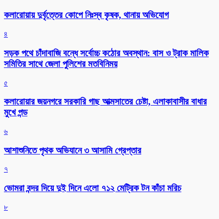
কলারোয়ায় দুর্বৃত্তের কোপে নিঃস্ব কৃষক, থানায় অভিযোগ
৪
সড়ক পথে চাঁদাবাজি বন্ধে সর্বোচ্চ কঠোর অবস্থান: বাস ও ট্রাক মালিক
সমিতির সাথে জেলা পুলিশের মতবিনিময়
৫
কলারোয়ার জয়নগরে সরকারি গাছ আত্মসাতের চেষ্টা, এলাকাবাসীর বাধার
মুখে পন্ড
৬
আশাশুনিতে পৃথক অভিযানে ৩ আসামি গ্রেপ্তার
৭
ভোমরা বন্দর দিয়ে দুই দিনে এলো ৭১২ মেট্রিক টন কাঁচা মরিচ
৮