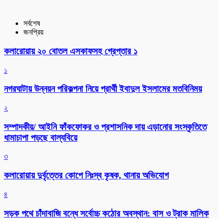
সর্বশেষ
জনপ্রিয়
কলারোয়ায় ২০ বোতল এসকাফসহ গ্রেপ্তার ১
১
নগরঘাটায় উন্নয়ন পরিকল্পনা নিয়ে প্রার্থী ইবাদুল ইসলামের মতবিনিময়
২
সম্পাদকীয়/ আইনি ফাঁকফোকর ও প্রশাসনিক দায় এড়ানোর সংস্কৃতিতে
ধামাচাপা পড়ছে বাল্যবিয়ে
৩
কলারোয়ায় দুর্বৃত্তের কোপে নিঃস্ব কৃষক, থানায় অভিযোগ
৪
সড়ক পথে চাঁদাবাজি বন্ধে সর্বোচ্চ কঠোর অবস্থান: বাস ও ট্রাক মালিক