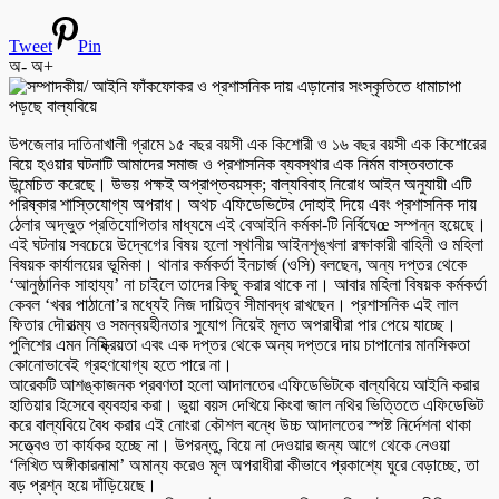
Tweet
Pin
অ-
অ+
উপজেলার দাতিনাখালী গ্রামে ১৫ বছর বয়সী এক কিশোরী ও ১৬ বছর বয়সী এক কিশোরের
বিয়ে হওয়ার ঘটনাটি আমাদের সমাজ ও প্রশাসনিক ব্যবস্থার এক নির্মম বাস্তবতাকে
উন্মেচিত করেছে। উভয় পক্ষই অপ্রাপ্তবয়স্ক; বাল্যবিবাহ নিরোধ আইন অনুযায়ী এটি
পরিষ্কার শাস্তিযোগ্য অপরাধ। অথচ এফিডেভিটের দোহাই দিয়ে এবং প্রশাসনিক দায়
ঠেলার অদ্ভুত প্রতিযোগিতার মাধ্যমে এই বেআইনি কর্মকা-টি নির্বিঘেœ সম্পন্ন হয়েছে।
এই ঘটনায় সবচেয়ে উদ্বেগের বিষয় হলো স্থানীয় আইনশৃঙ্খলা রক্ষাকারী বাহিনী ও মহিলা
বিষয়ক কার্যালয়ের ভূমিকা। থানার কর্মকর্তা ইনচার্জ (ওসি) বলছেন, অন্য দপ্তর থেকে
‘আনুষ্ঠানিক সাহায্য’ না চাইলে তাদের কিছু করার থাকে না। আবার মহিলা বিষয়ক কর্মকর্তা
কেবল ‘খবর পাঠানো’র মধ্যেই নিজ দায়িত্ব সীমাবদ্ধ রাখছেন। প্রশাসনিক এই লাল
ফিতার দৌরাত্ম্য ও সমন্বয়হীনতার সুযোগ নিয়েই মূলত অপরাধীরা পার পেয়ে যাচ্ছে।
পুলিশের এমন নিষ্ক্রিয়তা এবং এক দপ্তর থেকে অন্য দপ্তরে দায় চাপানোর মানসিকতা
কোনোভাবেই গ্রহণযোগ্য হতে পারে না।
আরেকটি আশঙ্কাজনক প্রবণতা হলো আদালতের এফিডেভিটকে বাল্যবিয়ে আইনি করার
হাতিয়ার হিসেবে ব্যবহার করা। ভুয়া বয়স দেখিয়ে কিংবা জাল নথির ভিত্তিতে এফিডেভিট
করে বাল্যবিয়ে বৈধ করার এই নোংরা কৌশল বন্ধে উচ্চ আদালতের স্পষ্ট নির্দেশনা থাকা
সত্ত্বেও তা কার্যকর হচ্ছে না। উপরন্তু, বিয়ে না দেওয়ার জন্য আগে থেকে নেওয়া
‘লিখিত অঙ্গীকারনামা’ অমান্য করেও মূল অপরাধীরা কীভাবে প্রকাশ্যে ঘুরে বেড়াচ্ছে, তা
বড় প্রশ্ন হয়ে দাঁড়িয়েছে।