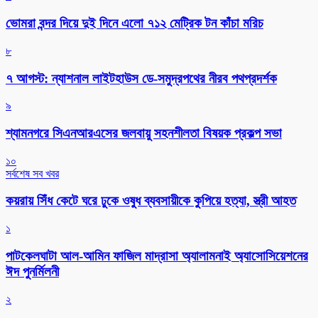
ভোমরা বন্দর দিয়ে দুই দিনে এলো ৭১২ মেট্রিক টন কাঁচা মরিচ
৮
৭ আগস্ট: ন্যাশনাল লাইটহাউস ডে-সমুদ্রপথের নীরব পথপ্রদর্শক
৯
শ্যামনগরে সিএনআরএসের জলবায়ু সহনশীলতা বিষয়ক প্রকল্প সভা
১০
সর্বশেষ সব খবর
কয়রায় সিঁধ কেটে ঘরে ঢুকে ওষুধ ব্যবসায়ীকে কুপিয়ে হত্যা, স্ত্রী আহত
১
পাটকেলঘাটা আল-আমিন ফাজিল মাদ্রাসা অ্যালামনাই অ্যাসোসিয়েশনের
ঈদ পুনর্মিলনী
২