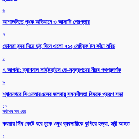
৬
আশাশুনিতে পৃথক অভিযানে ৩ আসামি গ্রেপ্তার
৭
ভোমরা বন্দর দিয়ে দুই দিনে এলো ৭১২ মেট্রিক টন কাঁচা মরিচ
৮
৭ আগস্ট: ন্যাশনাল লাইটহাউস ডে-সমুদ্রপথের নীরব পথপ্রদর্শক
৯
শ্যামনগরে সিএনআরএসের জলবায়ু সহনশীলতা বিষয়ক প্রকল্প সভা
১০
সর্বশেষ সব খবর
কয়রায় সিঁধ কেটে ঘরে ঢুকে ওষুধ ব্যবসায়ীকে কুপিয়ে হত্যা, স্ত্রী আহত
১