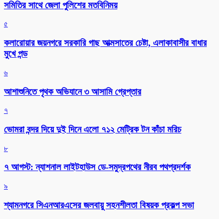
সমিতির সাথে জেলা পুলিশের মতবিনিময়
৫
কলারোয়ার জয়নগরে সরকারি গাছ আত্মসাতের চেষ্টা, এলাকাবাসীর বাধার
মুখে পন্ড
৬
আশাশুনিতে পৃথক অভিযানে ৩ আসামি গ্রেপ্তার
৭
ভোমরা বন্দর দিয়ে দুই দিনে এলো ৭১২ মেট্রিক টন কাঁচা মরিচ
৮
৭ আগস্ট: ন্যাশনাল লাইটহাউস ডে-সমুদ্রপথের নীরব পথপ্রদর্শক
৯
শ্যামনগরে সিএনআরএসের জলবায়ু সহনশীলতা বিষয়ক প্রকল্প সভা