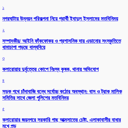
১
নগরঘাটায় উন্নয়ন পরিকল্পনা নিয়ে প্রার্থী ইবাদুল ইসলামের মতবিনিময়
২
সম্পাদকীয়/ আইনি ফাঁকফোকর ও প্রশাসনিক দায় এড়ানোর সংস্কৃতিতে
ধামাচাপা পড়ছে বাল্যবিয়ে
৩
কলারোয়ায় দুর্বৃত্তের কোপে নিঃস্ব কৃষক, থানায় অভিযোগ
৪
সড়ক পথে চাঁদাবাজি বন্ধে সর্বোচ্চ কঠোর অবস্থান: বাস ও ট্রাক মালিক
সমিতির সাথে জেলা পুলিশের মতবিনিময়
৫
কলারোয়ার জয়নগরে সরকারি গাছ আত্মসাতের চেষ্টা, এলাকাবাসীর বাধার
মুখে পন্ড