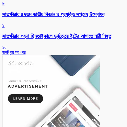
৮
সাতক্ষীরায় ৪৭তম জাতীয় বিজ্ঞান ও প্রযুক্তি সপ্তাহ উদ্বোধন
৯
সাতক্ষীরায় গহনা ছিনতাইকালে দুর্বৃত্তের ইটের আঘাতে নারী নিহত
১০
জনপ্রিয় সব খবর