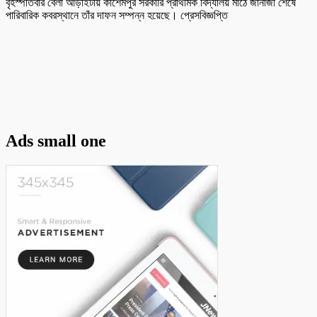
বৃহস্পতিবার বেলা আড়াইটায় কাশেমপুর সরকারি প্রাথমিক বিদ্যালয় মাঠে জানাজা শেষে
পারিবারিক কবরস্থানে তাঁর দাফন সম্পন্ন হয়েছে। প্রেসবিজ্ঞপ্তি
Ads small one