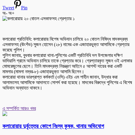
Tweet
Pin
অ-
অ+
কলারোয়া প্রতিনিধি: কলারোয়ায় বিশেষ অভিযান চালিয়ে ২০ বোতল নিষিদ্ধ মাদকদ্রব্য
এসকাফসহ (ঊংশঁভ) সুজন হোসেন (২৮) নামের এক এজাহারভুক্ত আসামিকে গ্রেপ্তার
করেছে পুলিশ।
পুলিশ জানায়, বুধবার কলারোয়া থানা-পুলিশের একটি প্রতিনিধি দল উপজেলার দক্ষিণ
ভাদিয়ালি গ্রামে অভিযান চালিয়ে তাকে গ্রেপ্তার করে। গ্রেপ্তারকৃত সুজন ওই এলাকার
মোমরেজুলের ছেলে। তিনি মাদকদ্রব্য নিয়ন্ত্রণ আইনে ৫ আগস্ট দায়ের করা একটি
মামলার (মামলা নম্বর-৮) এজাহারভুক্ত আসামি ছিলেন।
কলারোয়া থানার ভারপ্রাপ্ত কর্মকর্তা (ওসি) এইচ এম শাহীন জানান, উদ্ধার করা
আলামতসহ আসামিকে আদালতে সোপর্দ করা হয়েছে। মাদকের বিরুদ্ধে পুলিশের এ বিশেষ
অভিযান অব্যাহত থাকবে।
এ সম্পর্কিত আরও খবর
কলারোয়ায় দুর্বৃত্তের কোপে নিঃস্ব কৃষক, থানায় অভিযোগ