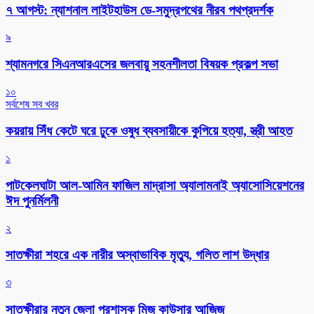
৭ আগস্ট: ন্যাশনাল লাইটহাউস ডে-সমুদ্রপথের নীরব পথপ্রদর্শক
৯
শ্যামনগরে সিএনআরএসের জলবায়ু সহনশীলতা বিষয়ক প্রকল্প সভা
১০
সর্বশেষ সব খবর
কয়রায় সিঁধ কেটে ঘরে ঢুকে ওষুধ ব্যবসায়ীকে কুপিয়ে হত্যা, স্ত্রী আহত
১
পাটকেলঘাটা আল-আমিন ফাজিল মাদ্রাসা অ্যালামনাই অ্যাসোসিয়েশনের
ঈদ পুনর্মিলনী
২
সাতক্ষীরা শহরে এক নারীর অস্বাভাবিক মৃত্যু, গলিত লাশ উদ্ধার
৩
সাতক্ষীরার নতুন জেলা প্রশাসক মিজ কাউসার আজিজ