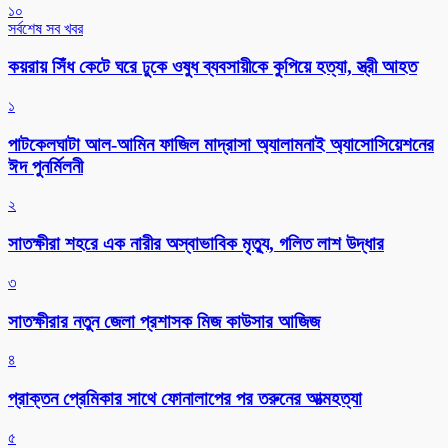
১০
সর্বশেষ সব খবর
কয়রায় সিঁধ কেটে ঘরে ঢুকে ওষুধ ব্যবসায়ীকে কুপিয়ে হত্যা, স্ত্রী আহত
১
পাটকেলঘাটা আল-আমিন ফাজিল মাদ্রাসা অ্যালামনাই অ্যাসোসিয়েশনের
ঈদ পুনর্মিলনী
২
সাতক্ষীরা শহরে এক নারীর অস্বাভাবিক মৃত্যু, গলিত লাশ উদ্ধার
৩
সাতক্ষীরার নতুন জেলা প্রশাসক মিজ কাউসার আজিজ
৪
প্রাক্তন প্রেমিকার সাথে ফোনালাপের পর তরুনের আত্মহত্যা
৫