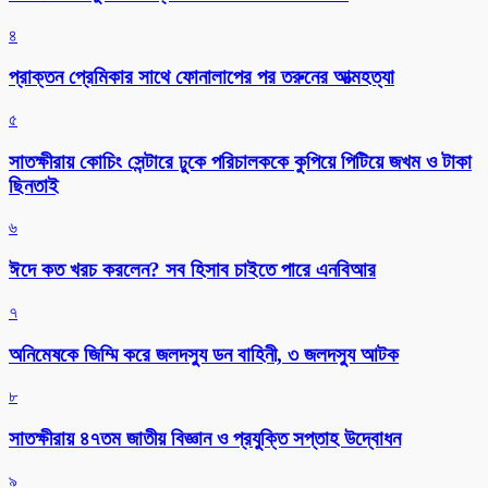
৪
প্রাক্তন প্রেমিকার সাথে ফোনালাপের পর তরুনের আত্মহত্যা
৫
সাতক্ষীরায় কোচিং সেন্টারে ঢুকে পরিচালককে কুপিয়ে পিটিয়ে জখম ও টাকা
ছিনতাই
৬
ঈদে কত খরচ করলেন? সব হিসাব চাইতে পারে এনবিআর
৭
অনিমেষকে জিম্মি করে জলদস্যু ডন বাহিনী, ৩ জলদস্যু আটক
৮
সাতক্ষীরায় ৪৭তম জাতীয় বিজ্ঞান ও প্রযুক্তি সপ্তাহ উদ্বোধন
৯