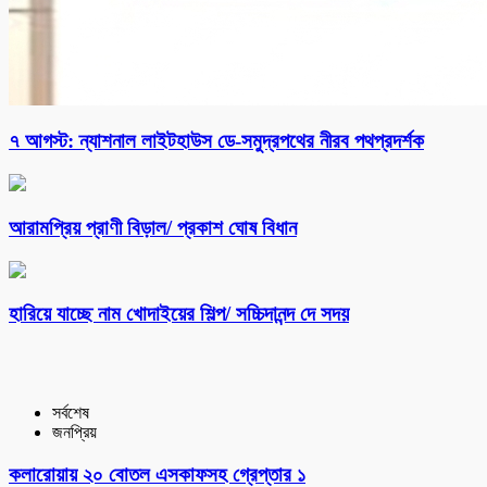
৭ আগস্ট: ন্যাশনাল লাইটহাউস ডে-সমুদ্রপথের নীরব পথপ্রদর্শক
আরামপ্রিয় প্রাণী বিড়াল/ প্রকাশ ঘোষ বিধান
হারিয়ে যাচ্ছে নাম খোদাইয়ের শিল্প/ সচ্চিদানন্দ দে সদয়
সর্বশেষ
জনপ্রিয়
কলারোয়ায় ২০ বোতল এসকাফসহ গ্রেপ্তার ১