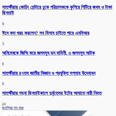
সাতক্ষীরায় কোচিং সেন্টারে ঢুকে পরিচালককে কুপিয়ে পিটিয়ে জখম ও টাকা
ছিনতাই
৬
ঈদে কত খরচ করলেন? সব হিসাব চাইতে পারে এনবিআর
৭
অনিমেষকে জিম্মি করে জলদস্যু ডন বাহিনী, ৩ জলদস্যু আটক
৮
সাতক্ষীরায় ৪৭তম জাতীয় বিজ্ঞান ও প্রযুক্তি সপ্তাহ উদ্বোধন
৯
সাতক্ষীরায় গহনা ছিনতাইকালে দুর্বৃত্তের ইটের আঘাতে নারী নিহত
১০
জনপ্রিয় সব খবর