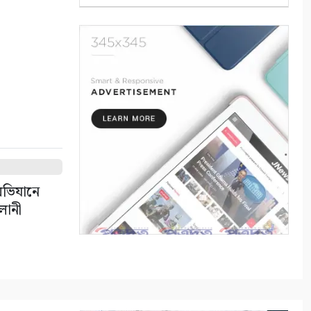
কঠোর অবস্থান: বাস ও ট্রাক
মালিক সমিতির সাথে জেলা
পুলিশের মতবিনিময়
৫
কলারোয়ার জয়নগরে সরকারি গাছ
আত্মসাতের চেষ্টা, এলাকাবাসীর
বাধার মুখে পন্ড
৬
আশাশুনিতে পৃথক অভিযানে ৩
 অভিযানে
আসামি গ্রেপ্তার
ালানী
৭
ভোমরা বন্দর দিয়ে দুই দিনে এলো
৭১২ মেট্রিক টন কাঁচা মরিচ
৮