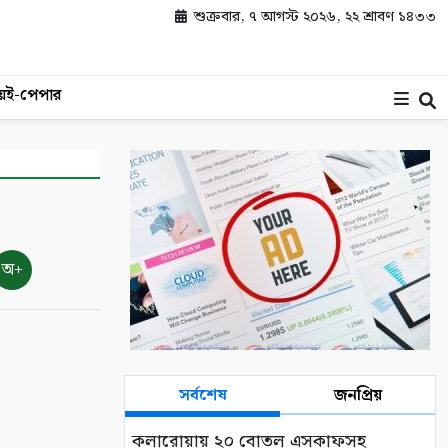
শুক্রবার, ৭ আগস্ট ২০২৬, ২২ শ্রাবণ ১৪৩৩
য়
ই-পেপার
অ+
সর্বশেষ
জনপ্রিয়
কলারোয়ায় ২০ বোতল এসকাফসহ