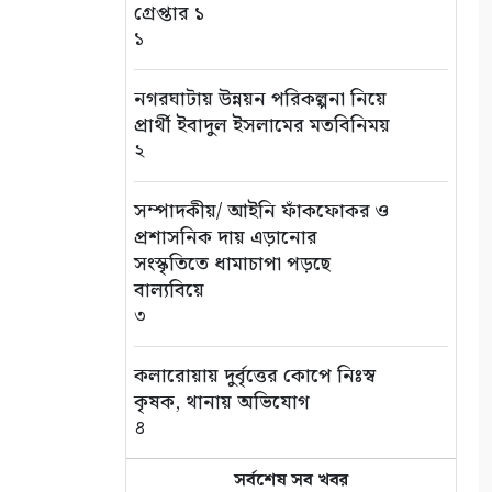
গ্রেপ্তার ১
১
নগরঘাটায় উন্নয়ন পরিকল্পনা নিয়ে
প্রার্থী ইবাদুল ইসলামের মতবিনিময়
২
সম্পাদকীয়/ আইনি ফাঁকফোকর ও
প্রশাসনিক দায় এড়ানোর
সংস্কৃতিতে ধামাচাপা পড়ছে
বাল্যবিয়ে
৩
কলারোয়ায় দুর্বৃত্তের কোপে নিঃস্ব
কৃষক, থানায় অভিযোগ
৪
সর্বশেষ সব খবর
সড়ক পথে চাঁদাবাজি বন্ধে সর্বোচ্চ