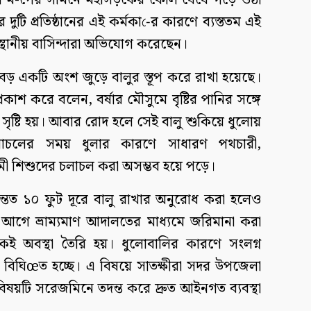
পূজা ম-পের সামনে মহাসড়কের কোল ঘেঁষে গড়ে ওঠা
র দুটি প্রতিষ্ঠানের এই কর্মকা-ের কারণে ব্যস্ততম এই
 স্থানীয় বাসিন্দারা অভিযোগ করেছেন।
ড় একটি অংশ জুড়ে বালুর স্তূপ করে রাখা হয়েছে।
প্রকাশ করে বলেন, বর্ষার মৌসুমে বৃষ্টির পানির সঙ্গে
 সৃষ্টি হয়। আবার রোদ হলে সেই বালু শুকিয়ে ধুলোয়
াচলের সময় ধুলার কারণে সাধারণ পথচারী,
ী শিশুদের চলাচল করা অসম্ভব হয়ে পড়ে।
্তত ১০ ফুট দূরে বালু রাখার অনুরোধ করা হলেও
আগে ভ্রাম্যমাণ আদালতের মাধ্যমে জরিমানা করা
 অবস্থা তৈরি হয়। ধুলোবালির কারণে সংলগ্ন
 বিঘিœত হচ্ছে। এ বিষয়ে সাতক্ষীরা সদর উপজেলা
 বিষয়টি সরেজমিনে তদন্ত করে দ্রুত আইনগত ব্যবস্থা