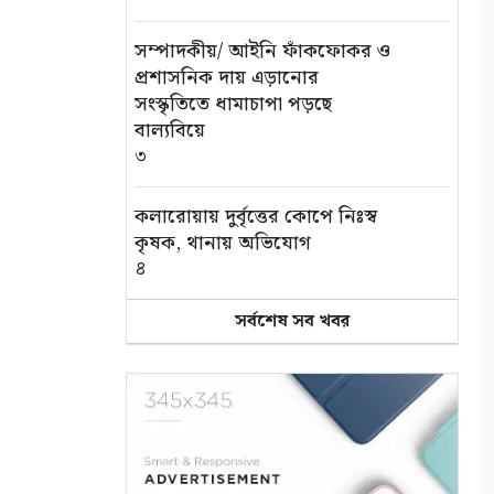
সম্পাদকীয়/ আইনি ফাঁকফোকর ও
প্রশাসনিক দায় এড়ানোর
সংস্কৃতিতে ধামাচাপা পড়ছে
বাল্যবিয়ে
৩
কলারোয়ায় দুর্বৃত্তের কোপে নিঃস্ব
কৃষক, থানায় অভিযোগ
৪
সর্বশেষ সব খবর
সড়ক পথে চাঁদাবাজি বন্ধে সর্বোচ্চ
কঠোর অবস্থান: বাস ও ট্রাক
মালিক সমিতির সাথে জেলা
পুলিশের মতবিনিময়
৫