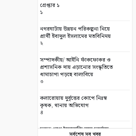
গ্রেপ্তার ১
১
নগরঘাটায় উন্নয়ন পরিকল্পনা নিয়ে
প্রার্থী ইবাদুল ইসলামের মতবিনিময়
২
সম্পাদকীয়/ আইনি ফাঁকফোকর ও
প্রশাসনিক দায় এড়ানোর সংস্কৃতিতে
ধামাচাপা পড়ছে বাল্যবিয়ে
৩
কলারোয়ায় দুর্বৃত্তের কোপে নিঃস্ব
কৃষক, থানায় অভিযোগ
৪
সড়ক পথে চাঁদাবাজি বন্ধে সর্বোচ্চ
সর্বশেষ সব খবর