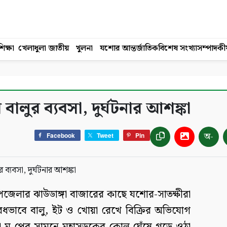
িক্ষা
খেলাধুলা
জাতীয়
খুলনা
যশোর
আন্তর্জাতিক
বিশেষ সংখ্যা
সম্পাদকী
লুর ব্যবসা, দুর্ঘটনার আশঙ্কা
অ-
Facebook
Tweet
Pin
পজেলার ঝাউডাঙ্গা বাজারের কাছে যশোর-সাতক্ষীরা
ভাবে বালু, ইট ও খোয়া রেখে বিক্রির অভিযোগ