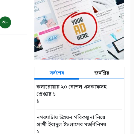
৭ আগস্ট: ন্যাশনাল লাইটহাউস
ডে-সমুদ্রপথের নীরব পথপ্রদর্শক
অ+
৯
শ্যামনগরে সিএনআরএসের
জলবায়ু সহনশীলতা বিষয়ক প্রকল্প
সভা
১০
সর্বশেষ
জনপ্রিয়
কলারোয়ায় ২০ বোতল এসকাফসহ
গ্রেপ্তার ১
১
নগরঘাটায় উন্নয়ন পরিকল্পনা নিয়ে
প্রার্থী ইবাদুল ইসলামের মতবিনিময়
২