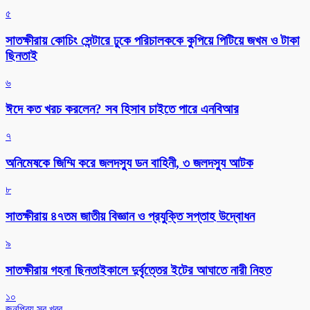
৫
সাতক্ষীরায় কোচিং সেন্টারে ঢুকে পরিচালককে কুপিয়ে পিটিয়ে জখম ও টাকা
ছিনতাই
৬
ঈদে কত খরচ করলেন? সব হিসাব চাইতে পারে এনবিআর
৭
অনিমেষকে জিম্মি করে জলদস্যু ডন বাহিনী, ৩ জলদস্যু আটক
৮
সাতক্ষীরায় ৪৭তম জাতীয় বিজ্ঞান ও প্রযুক্তি সপ্তাহ উদ্বোধন
৯
সাতক্ষীরায় গহনা ছিনতাইকালে দুর্বৃত্তের ইটের আঘাতে নারী নিহত
১০
জনপ্রিয় সব খবর