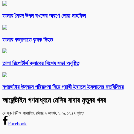
তালায় সৈয়দ উপল বখতের স্মরণে দোয়া মাহফিল
তালায় বজ্রপাতে কৃষক নিহত
‎তালা রিপোর্টার্স ক্লাবের বিশেষ সভা অনুষ্ঠিত
নগরঘাটায় উন্নয়ন পরিকল্পনা নিয়ে প্রার্থী ইবাদুল ইসলামের মতবিনিময়
আর্জেন্টাইন গণমাধ্যমে মেসির বাবার মৃত্যুর খবর
ডেস্ক নিউজ
প্রকাশিত: রবিবার, ৯ আগস্ট, ২০২৬, ১২:৪৭ পূর্বাহ্ণ
Facebook