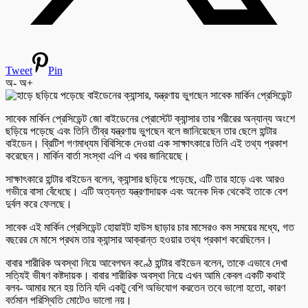
Tweet
Pin
অ-
অ+
সাবেক মার্কিন প্রেসিডেন্ট জো বাইডেনের প্রোস্টেট ক্যান্সার তার শরীরের অন্যান্য অংশে
ছড়িয়ে পড়েছে এবং তিনি তীব্র যন্ত্রণায় ভুগছেন বলে জানিয়েছেন তার ছেলে হান্টার
বাইডেন। ব্রিটিশ গণমাধ্যম বিবিসিকে দেওয়া এক সাক্ষাৎকারে তিনি এই তথ্য প্রকাশ
করেছেন। মার্কিন বার্তা সংস্থা এপি এ খবর জানিয়েছে।
সাক্ষাৎকারে হান্টার বাইডেন বলেন, ক্যান্সার ছড়িয়ে পড়েছে, এটি তার হাড়ে এবং আরও
গভীরে বাসা বেঁধেছে। এটি অত্যন্ত যন্ত্রণাদায়ক এবং অনেক দিক থেকেই তাকে বেশ
দুর্বল করে ফেলছে।
সাবেক এই মার্কিন প্রেসিডেন্ট হোয়াইট হাউস ছাড়ার চার মাসেরও কম সময়ের মধ্যে, গত
বছরের মে মাসে প্রথম তার ক্যান্সার আক্রান্ত হওয়ার তথ্য প্রকাশ করেছিলেন।
বাবার শারীরিক অবস্থা নিয়ে আবেগঘন কণ্ঠে হান্টার বাইডেন বলেন, তাকে এভাবে দেখা
সত্যিই ভীষণ কষ্টদায়ক। বাবার শারীরিক অবস্থা নিয়ে এখন আমি কেবল একটি কথাই
বলব- আমার মনে হয় তিনি যদি একটু বেশি অভিযোগ করতেন তবে ভালো হতো, কারণ
বর্তমান পরিস্থিতি মোটেও ভালো নয়।