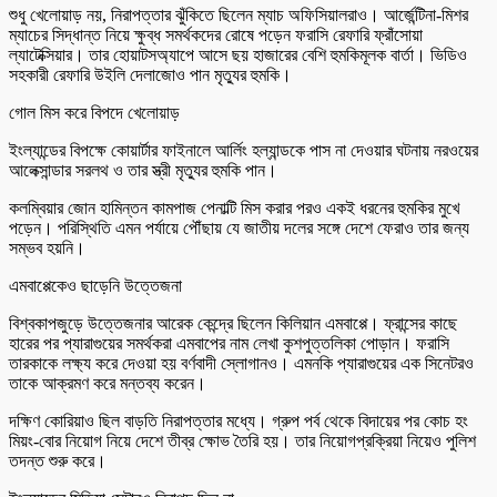
শুধু খেলোয়াড় নয়, নিরাপত্তার ঝুঁকিতে ছিলেন ম্যাচ অফিসিয়ালরাও। আর্জেন্টিনা-মিশর
ম্যাচের সিদ্ধান্ত নিয়ে ক্ষুব্ধ সমর্থকদের রোষে পড়েন ফরাসি রেফারি ফ্রাঁসোয়া
ল্যাটেক্সিয়ার। তার হোয়াটসঅ্যাপে আসে ছয় হাজারের বেশি হুমকিমূলক বার্তা। ভিডিও
সহকারী রেফারি উইলি দেলাজোও পান মৃত্যুর হুমকি।
গোল মিস করে বিপদে খেলোয়াড়
ইংল্যান্ডের বিপক্ষে কোয়ার্টার ফাইনালে আর্লিং হল্যান্ডকে পাস না দেওয়ার ঘটনায় নরওয়ের
আলেক্সান্ডার সরলথ ও তার স্ত্রী মৃত্যুর হুমকি পান।
কলম্বিয়ার জোন হামিন্তন কামপাজ পেনাল্টি মিস করার পরও একই ধরনের হুমকির মুখে
পড়েন। পরিস্থিতি এমন পর্যায়ে পৌঁছায় যে জাতীয় দলের সঙ্গে দেশে ফেরাও তার জন্য
সম্ভব হয়নি।
এমবাপ্পেকেও ছাড়েনি উত্তেজনা
বিশ্বকাপজুড়ে উত্তেজনার আরেক কেন্দ্রে ছিলেন কিলিয়ান এমবাপ্পে। ফ্রান্সের কাছে
হারের পর প্যারাগুয়ের সমর্থকরা এমবাপের নাম লেখা কুশপুত্তলিকা পোড়ান। ফরাসি
তারকাকে লক্ষ্য করে দেওয়া হয় বর্ণবাদী স্লোগানও। এমনকি প্যারাগুয়ের এক সিনেটরও
তাকে আক্রমণ করে মন্তব্য করেন।
দক্ষিণ কোরিয়াও ছিল বাড়তি নিরাপত্তার মধ্যে। গ্রুপ পর্ব থেকে বিদায়ের পর কোচ হং
মিয়ং-বোর নিয়োগ নিয়ে দেশে তীব্র ক্ষোভ তৈরি হয়। তার নিয়োগপ্রক্রিয়া নিয়েও পুলিশ
তদন্ত শুরু করে।