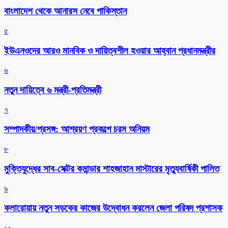
বাংলাদেশ থেকে আনারস নেবে পাকিস্তান
৫
ইউএনওদের আরও মানবিক ও দায়িত্বশীল হওয়ার আহ্বান প্রধানমন্ত্রীর
৬
নতুন দায়িত্বে ৬ মন্ত্রী-প্রতিমন্ত্রী
৭
সম্পাদকীয়/প্রসঙ্গ: আশ্রয়ণ প্রকল্পে চরম অনিয়ম
৮
মুক্তিযুদ্ধের সাব-সেক্টর কমান্ডার শাহজাহান মাস্টারের মৃত্যুবার্ষিকী পালিত
৯
কলারোয়ায় নতুন সড়কের কাজের উদ্বোধন করলেন জেলা পরিষদ প্রশাসক
১০