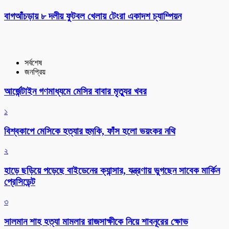
বাগআঁচড়ায় ৮ দলীয় ফুটবল খেলায় টেংরা একাদশ চ্যাম্পিয়ন
সর্বশেষ
জনপ্রিয়
আর্জেন্টাইন গণমাধ্যমে মেসির বাবার মৃত্যুর খবর
১
বিশ্বকাপে মেসিকে হত্যার হুমকি, ফাঁস হলো ভয়ংকর নথি
২
হাড়ে ছড়িয়ে পড়েছে বাইডেনের ক্যান্সার, যন্ত্রণায় ভুগছেন সাবেক মার্কিন
প্রেসিডেন্ট
৩
সালমান শাহ হত্যা মামলার রাজসাক্ষীকে নিয়ে শাবনূরের ক্ষোভ