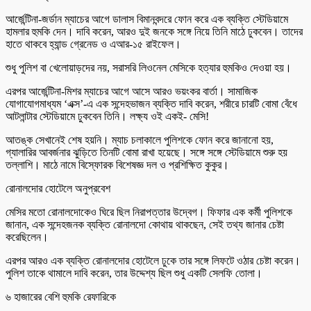
আর্জেন্টিনা-জর্ডান ম্যাচের আগে ডালাস বিমানবন্দরে ফোন করে এক ব্যক্তি স্টেডিয়ামে
হামলার হুমকি দেন। দাবি করেন, আরও দুই জনকে সঙ্গে নিয়ে তিনি মাঠে ঢুকবেন। তাদের
হাতে থাকবে হ্যান্ড গ্রেনেড ও এআর-১৫ রাইফেল।
শুধু পুলিশ বা খেলোয়াড়দের নয়, সরাসরি লিওনেল মেসিকে হত্যার হুমকিও দেওয়া হয়।
এরপর আর্জেন্টিনা-মিশর ম্যাচের আগে আসে আরও ভয়ংকর বার্তা। সামাজিক
যোগাযোগমাধ্যম ‘এক্স’-এ এক সন্দেহভাজন ব্যক্তি দাবি করেন, শরীরে চারটি বোমা বেঁধে
আটলান্টার স্টেডিয়ামে ঢুকবেন তিনি। লক্ষ্য ওই একই- মেসি!
আতঙ্ক সেখানেই শেষ হয়নি। ম্যাচ চলাকালে পুলিশকে ফোন করে জানানো হয়,
গ্যালারির আবর্জনার ঝুড়িতে তিনটি বোমা রাখা হয়েছে। সঙ্গে সঙ্গে স্টেডিয়ামে শুরু হয়
তল্লাশি। মাঠে নামে বিস্ফোরক বিশেষজ্ঞ দল ও প্রশিক্ষিত কুকুর।
রোনালদোর হোটেলে অনুপ্রবেশ
মেসির মতো রোনালদোকেও ঘিরে ছিল নিরাপত্তার উদ্বেগ। ফিফার এক কর্মী পুলিশকে
জানান, এক সন্দেহজনক ব্যক্তি রোনালদো কোথায় থাকছেন, সেই তথ্য জানার চেষ্টা
করেছিলেন।
এরপর আরও এক ব্যক্তি রোনালদোর হোটেলে ঢুকে তার সঙ্গে লিফটে ওঠার চেষ্টা করেন।
পুলিশ তাকে থামালে দাবি করেন, তার উদ্দেশ্য ছিল শুধু একটি সেলফি তোলা।
৬ হাজারের বেশি হুমকি রেফারিকে