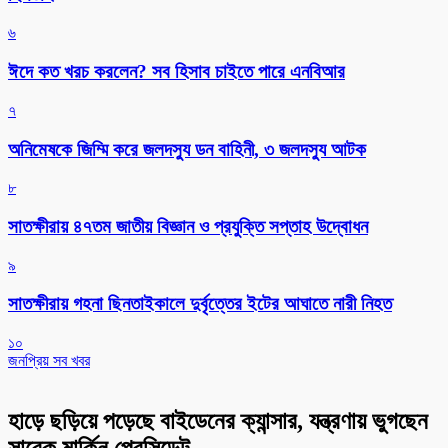
৬
ঈদে কত খরচ করলেন? সব হিসাব চাইতে পারে এনবিআর
৭
অনিমেষকে জিম্মি করে জলদস্যু ডন বাহিনী, ৩ জলদস্যু আটক
৮
সাতক্ষীরায় ৪৭তম জাতীয় বিজ্ঞান ও প্রযুক্তি সপ্তাহ উদ্বোধন
৯
সাতক্ষীরায় গহনা ছিনতাইকালে দুর্বৃত্তের ইটের আঘাতে নারী নিহত
১০
জনপ্রিয় সব খবর
হাড়ে ছড়িয়ে পড়েছে বাইডেনের ক্যান্সার, যন্ত্রণায় ভুগছেন