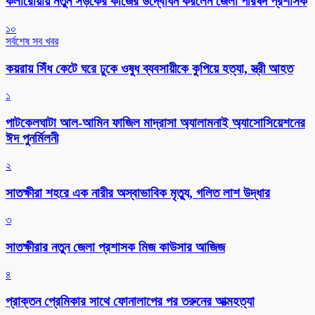
কলারোয়ায় নতুন সড়কের কাজের উদ্বোধন করলেন জেলা পরিষদ প্রশাসক
১০
সর্বশেষ সব খবর
কয়রায় সিঁধ কেটে ঘরে ঢুকে ওষুধ ব্যবসায়ীকে কুপিয়ে হত্যা, স্ত্রী আহত
১
পাটকেলঘাটা আল-আমিন ফাজিল মাদ্রাসা অ্যালামনাই অ্যাসোসিয়েশনের
ঈদ পুনর্মিলনী
২
সাতক্ষীরা শহরে এক নারীর অস্বাভাবিক মৃত্যু, গলিত লাশ উদ্ধার
৩
সাতক্ষীরার নতুন জেলা প্রশাসক মিজ কাউসার আজিজ
৪
প্রাক্তন প্রেমিকার সাথে ফোনালাপের পর তরুনের আত্মহত্যা