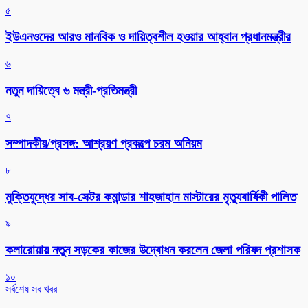
৫
ইউএনওদের আরও মানবিক ও দায়িত্বশীল হওয়ার আহ্বান প্রধানমন্ত্রীর
৬
নতুন দায়িত্বে ৬ মন্ত্রী-প্রতিমন্ত্রী
৭
সম্পাদকীয়/প্রসঙ্গ: আশ্রয়ণ প্রকল্পে চরম অনিয়ম
৮
মুক্তিযুদ্ধের সাব-সেক্টর কমান্ডার শাহজাহান মাস্টারের মৃত্যুবার্ষিকী পালিত
৯
কলারোয়ায় নতুন সড়কের কাজের উদ্বোধন করলেন জেলা পরিষদ প্রশাসক
১০
সর্বশেষ সব খবর