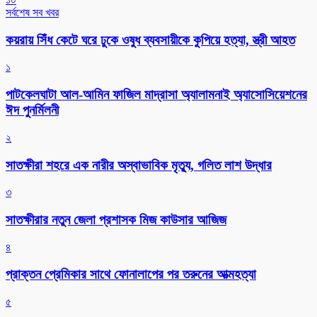
সর্বশেষ সব খবর
কয়রায় সিঁধ কেটে ঘরে ঢুকে ওষুধ ব্যবসায়ীকে কুপিয়ে হত্যা, স্ত্রী আহত
১
পাটকেলঘাটা আল-আমিন ফাজিল মাদ্রাসা অ্যালামনাই অ্যাসোসিয়েশনের
ঈদ পুনর্মিলনী
২
সাতক্ষীরা শহরে এক নারীর অস্বাভাবিক মৃত্যু, গলিত লাশ উদ্ধার
৩
সাতক্ষীরার নতুন জেলা প্রশাসক মিজ কাউসার আজিজ
৪
প্রাক্তন প্রেমিকার সাথে ফোনালাপের পর তরুনের আত্মহত্যা
৫