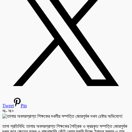
Tweet
Pin
অ-
অ+
‎তালা প্রতিনিধি: তালায় অবসরপ্রাপ্ত শিক্ষকের পৈত্রিক ও ক্রয়কৃত সম্পত্তি জোরপূর্বক
দখল করে ক্ষেতের ফসল ও গাছগাছালি কেঁটে নেয়ার হুকমি দিচ্ছে ইবাদুল সরদার ও তার