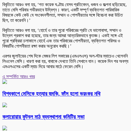
বিবৃতিতে আরও বলা হয়, ‘গত কয়েক ঘণ্টায় যেসব প্রতিবেদন, গুজব ও জল্পনা ছড়িয়েছে,
তাতে মেসি পরিবার গভীরভাবে উদ্বিগ্ন। কারণ, একটি সম্পূর্ণ ব্যক্তিগত পারিবারিক
বিষয়কে কেউ কেউ যে সংবেদনশীলতা, সম্মান ও গোপনীয়তার সঙ্গে বিবেচনা করা উচিত
ছিল, তা করেননি।’
বিবৃতিতে আরও বলা হয়, ‘হোর্হে ও তার পুরো পরিবারের প্রতি যে ভালোবাসা, সম্মান ও
উদ্বেগ প্রকাশ করা হয়েছে, তার জন্য আমরা আন্তরিকভাবে কৃতজ্ঞ। একই সঙ্গে এই
পুরো প্রক্রিয়া চলাকালে হোর্হে এবং তার পরিবারের গোপনীয়তা, ব্যক্তিগত পরিসর ও
বিষয়টির গোপনীয়তা রক্ষা করার অনুরোধ করছি।’
এরপর জুলাইয়ের শেষ দিকে মেজর লিগ সকারের (এমএলএস) অল-স্টার ম্যাচেও খেলেননি
লিওনেল মেসি। ধারণা করা হয়, বাবাকে দেখতে তিনি সেখানে যান। কয়েক দিন পর অবশ্য
এমএলএসের একটি ম্যাচ দিয়ে আবার মাঠে ফেরেন মেসি।
এ সম্পর্কিত আরও খবর
বিশ্বকাপে মেসিকে হত্যার হুমকি, ফাঁস হলো ভয়ংকর নথি
কলারোয়ায় ফুটবল মাঠ ব্যবস্থাপনা কমিটির সভা