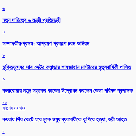
৬
নতুন দায়িত্বে ৬ মন্ত্রী-প্রতিমন্ত্রী
৭
সম্পাদকীয়/প্রসঙ্গ: আশ্রয়ণ প্রকল্পে চরম অনিয়ম
৮
মুক্তিযুদ্ধের সাব-সেক্টর কমান্ডার শাহজাহান মাস্টারের মৃত্যুবার্ষিকী পালিত
৯
কলারোয়ায় নতুন সড়কের কাজের উদ্বোধন করলেন জেলা পরিষদ প্রশাসক
১০
সর্বশেষ সব খবর
কয়রায় সিঁধ কেটে ঘরে ঢুকে ওষুধ ব্যবসায়ীকে কুপিয়ে হত্যা, স্ত্রী আহত
১