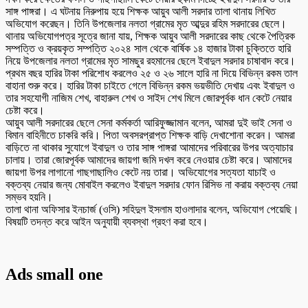
সাঙ্গ পাঙ্গরা। এ ঘটনায় নিরুপায় হয়ে শিক্ষক আয়ুব আলী সরদার তালা থানায় লিখিত
অভিযোগ করেছন। তিনি উপজেলার নলতা গ্রামের মৃত আব্দুর রহিম সরদারের ছেলে।
‎থানায় অভিযোগপত্র সূত্রে জানা যায়, শিক্ষক আয়ুব আলী সরদারের কাছ থেকে পৈত্রিক
সম্পত্তি ও ক্রয়কৃত সম্পত্তি ২০২৪ সাল থেকে বার্ষিক ১৪ হাজার টাকা চুক্তিতে হারি
নিয়ে উপজেলার নলতা গ্রামের মৃত সামছুর রহমানের ছেলে ইবাদুল সরদার চাষাবাদ করে।
প্রথম বছর হারির টাকা পরিশোধ করলেও ২৫ ও ২৬ সালে হারি না দিয়ে বিভিন্ন রকম তাল
বাহানা শুরু করে। হারির টাকা চাইতে গেলে বিভিন্ন রকম ভয়ভীতি দেখায় এবং ইবাদুল ও
তার সহযোগী নাজিম শেখ, বাহারুল শেখ ও সাইদ শেখ মিলে জোরপূর্বক ধান কেটে নেয়ার
চেষ্টা করে।
‎আয়ুব আলী সরদারের ছেলে সেনা কর্মকর্তা আরিফুজ্জামান বলেন, আমরা দুই ভাই সেনা ও
বিমান বাহিনীতে চাকরি করি। পিতা অবসরপ্রাপ্ত শিক্ষক বাড়ি দেখাশোনা করেন। আমরা
বাড়িতে না থাকার সুযোগে ইবাদুল ও তার সাঙ্গ পাঙ্গরা আমাদের পরিবারের উপর অত্যাচার
চালায়। তারা জোরপূর্বক আমাদের জায়গা জমি দখল করে নেওয়ার চেষ্টা করে। আমাদের
জায়গা উপর লাগানো গাছগাছালিও কেটে নয় তারা। অভিযোগের সত্যতা যাচাই ও
বক্তব্য নেয়ার জন্য মোবাইল করলেও ইবাদুল সরদার ফোন রিসিভ না করায় বক্তব্য নেয়া
সম্ভব হয়নি।
‎তালা থানা অফিসার ইনচার্জ (ওসি) সহিদুল ইসলাম হাওলাদার বলেন, অভিযোগ পেয়েছি।
বিষয়টি তদন্ত করে আইন অনুযায়ী ব্যবস্থা গ্রহণ করা হবে।
Ads small one