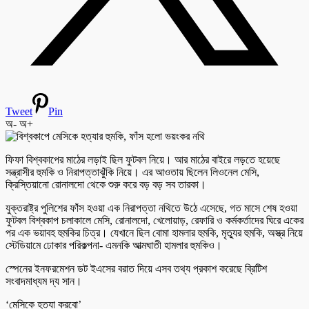
Tweet
Pin
অ-
অ+
ফিফা বিশ্বকাপের মাঠের লড়াই ছিল ফুটবল নিয়ে। আর মাঠের বাইরে লড়তে হয়েছে
সন্ত্রাসীর হুমকি ও নিরাপত্তাঝুঁকি নিয়ে। এর আওতায় ছিলেন লিওনেল মেসি,
ক্রিস্তিয়ানো রোনালদো থেকে শুরু করে বড় বড় সব তারকা।
যুক্তরাষ্ট্র পুলিশের ফাঁস হওয়া এক নিরাপত্তা নথিতে উঠে এসেছে, গত মাসে শেষ হওয়া
ফুটবল বিশ্বকাপ চলাকালে মেসি, রোনালদো, খেলোয়াড়, রেফারি ও কর্মকর্তাদের ঘিরে একের
পর এক ভয়াবহ হুমকির চিত্র। যেখানে ছিল বোমা হামলার হুমকি, মৃত্যুর হুমকি, অস্ত্র নিয়ে
স্টেডিয়ামে ঢোকার পরিকল্পনা- এমনকি আত্মঘাতী হামলার হুমকিও।
স্পেনের ইনফরমেশন ডট ইএসের বরাত দিয়ে এসব তথ্য প্রকাশ করেছে ব্রিটিশ
সংবাদমাধ্যম দ্য সান।
‘মেসিকে হত্যা করবো’