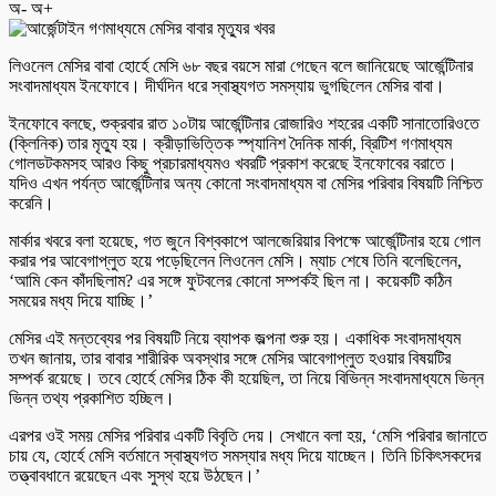
অ-
অ+
লিওনেল মেসির বাবা হোর্হে মেসি ৬৮ বছর বয়সে মারা গেছেন বলে জানিয়েছে আর্জেন্টিনার
সংবাদমাধ্যম ইনফোবে। দীর্ঘদিন ধরে স্বাস্থ্যগত সমস্যায় ভুগছিলেন মেসির বাবা।
ইনফোবে বলছে, শুক্রবার রাত ১০টায় আর্জেন্টিনার রোজারিও শহরের একটি সানাতোরিওতে
(ক্লিনিক) তার মৃত্যু হয়। ক্রীড়াভিত্তিক স্প্যানিশ দৈনিক মার্কা, ব্রিটিশ গণমাধ্যম
গোলডটকমসহ আরও কিছু প্রচারমাধ্যমও খবরটি প্রকাশ করেছে ইনফোবের বরাতে।
যদিও এখন পর্যন্ত আর্জেন্টিনার অন্য কোনো সংবাদমাধ্যম বা মেসির পরিবার বিষয়টি নিশ্চিত
করেনি।
মার্কার খবরে বলা হয়েছে, গত জুনে বিশ্বকাপে আলজেরিয়ার বিপক্ষে আর্জেন্টিনার হয়ে গোল
করার পর আবেগাপ্লুত হয়ে পড়েছিলেন লিওনেল মেসি। ম্যাচ শেষে তিনি বলেছিলেন,
‘আমি কেন কাঁদছিলাম? এর সঙ্গে ফুটবলের কোনো সম্পর্কই ছিল না। কয়েকটি কঠিন
সময়ের মধ্য দিয়ে যাচ্ছি।’
মেসির এই মন্তব্যের পর বিষয়টি নিয়ে ব্যাপক জল্পনা শুরু হয়। একাধিক সংবাদমাধ্যম
তখন জানায়, তার বাবার শারীরিক অবস্থার সঙ্গে মেসির আবেগাপ্লুত হওয়ার বিষয়টির
সম্পর্ক রয়েছে। তবে হোর্হে মেসির ঠিক কী হয়েছিল, তা নিয়ে বিভিন্ন সংবাদমাধ্যমে ভিন্ন
ভিন্ন তথ্য প্রকাশিত হচ্ছিল।
এরপর ওই সময় মেসির পরিবার একটি বিবৃতি দেয়। সেখানে বলা হয়, ‘মেসি পরিবার জানাতে
চায় যে, হোর্হে মেসি বর্তমানে স্বাস্থ্যগত সমস্যার মধ্য দিয়ে যাচ্ছেন। তিনি চিকিৎসকদের
তত্ত্বাবধানে রয়েছেন এবং সুস্থ হয়ে উঠছেন।’