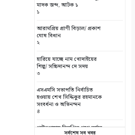
মাদক জব্দ, আটক ১
১
আরামপ্রিয় প্রাণী বিড়াল/ প্রকাশ
ঘোষ বিধান
২
হারিয়ে যাচ্ছে নাম খোদাইয়ের
শিল্প/ সচ্চিদানন্দ দে সদয়
৩
এসএমসি সভাপতি নির্বাচিত
হওয়ায় শেখ সিদ্দিকুর রহমানকে
সংবর্ধনা ও অভিনন্দন
৪
পাইকগাছায় বিলুপ্তির পথে বর্ষার
সর্বশেষ সব খবর