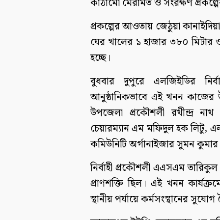
কাঠামো মেরামত ও সংরক্ষণ প্রকল্
প্রকল্পের আওতায় জেঠুয়া কানাইদিয়া 
ঘের খালের ১ হাজার ৩৮০ মিটার 
হচ্ছে।
বুধবার দুপুরে এলজিইডির নির
আনুষ্ঠানিকভাবে এই খনন কাজের উদ
উপজেলা প্রকৌশলী রথীন্দ্র না
চেয়ারম্যান এম মফিদুল হক লিটু, এ
কমিউনিটি অর্গানাইজার সুমন কুমার
নির্বাহী প্রকৌশলী এএসএম তারিকুল
প্রাণশক্তি ছিল। এই খনন কার্যক্
স্থানীয় পর্যায়ে কর্মসংস্থানের সুযোগ