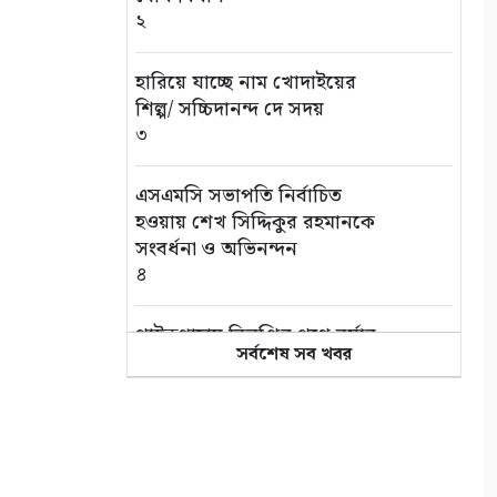
২
হারিয়ে যাচ্ছে নাম খোদাইয়ের
শিল্প/ সচ্চিদানন্দ দে সদয়
৩
এসএমসি সভাপতি নির্বাচিত
হওয়ায় শেখ সিদ্দিকুর রহমানকে
সংবর্ধনা ও অভিনন্দন
৪
পাইকগাছায় বিলুপ্তির পথে বর্ষার
সর্বশেষ সব খবর
কদম ফুল
৫
সাতক্ষীরা আদালত চত্বর থেকে
হ্যান্ডক্যাপ পরা আসামীর পালানোর