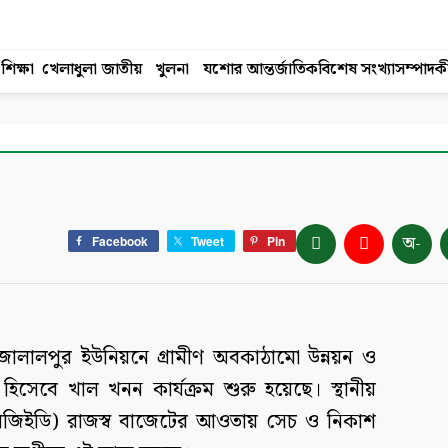
শিক্ষা
খেলাধুলা
জাতীয়
খুলনা
যশোর
আন্তর্জাতিক
বিশেষ সংখ্যা
সম্পাদক
অ-
Facebook
Tweet
Pin
লালপুর ইউনিয়নে গ্রামীণ অবকাঠামো উন্নয়ন ও
 হিসেবে খাল খনন কার্যক্রম শুরু হয়েছে। স্থানীয়
লজিইডি) রাজস্ব বাজেটের আওতায় সেচ ও নিকাশ