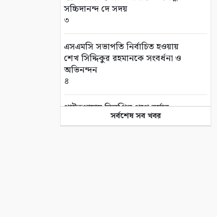
সচ্চিদানন্দ দে সদয়
৩
এসএমসি সভাপতি নির্বাচিত হওয়ায়
শেখ সিদ্দিকুর রহমানকে সংবর্ধনা ও
অভিনন্দন
৪
পাইকগাছায় বিলুপ্তির পথে বর্ষার
সর্বশেষ সব খবর
কদম ফুল
৫
সাতক্ষীরা আদালত চত্বর থেকে
হ্যান্ডক্যাপ পরা আসামীর পালানোর
ব্যর্থ চেষ্টা
৬